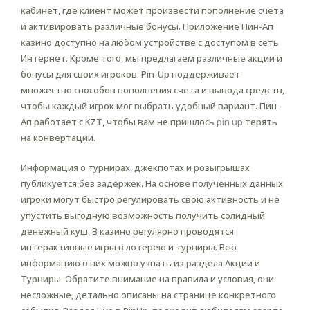
кабинет, где клиент может произвести пополнение счета
и активировать различные бонусы. Приложение Пин-Ап
казино доступно на любом устройстве с доступом в сеть
Интернет. Кроме того, мы предлагаем различные акции и
бонусы для своих игроков. Pin-Up поддерживает
множество способов пополнения счета и вывода средств,
чтобы каждый игрок мог выбрать удобный вариант. Пин-
Ап работает с KZT, чтобы вам не пришлось
pin up
терять
на конвертации.
Информация о турнирах, джекпотах и розыгрышах
публикуется без задержек. На основе полученных данных
игроки могут быстро регулировать свою активность и не
упустить выгодную возможность получить солидный
денежный куш. В казино регулярно проводятся
интерактивные игры в лотерею и турниры. Всю
информацию о них можно узнать из раздела Акции и
Турниры. Обратите внимание на правила и условия, они
несложные, детально описаны на странице конкретного