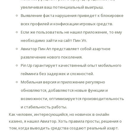
увеличивая ваш потенциальный выигрыш.
Выявление факта нарушения приведет к блокировке
всех профилей и конфискации игровых средств.
Если же пользователь не нашел приложение, то ему
необходимо зайти на сайт Пин Уп.
Авиатор Пин Ап представляет собой азартное
развлечение нового поколения.
Pin Up гарантирует качественный опыт мобильного
гейминга без задержек и сложностей.
Мобильная версия и приложение регулярно
обновляются, добавляются новые функции и
возможности, оптимизируется производительность
и стабильность работы.
Как человек, интересующийся, но новичок в онлайн
казино, я нашел Авиатор. Хоть правила просты, решения о
том, когда выводить средства создают реальный азарт.