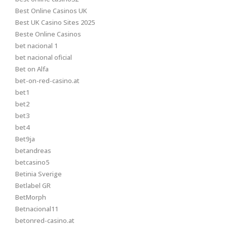
Best Online Casinos UK
Best UK Casino Sites 2025
Beste Online Casinos
bet nacional 1
bet nacional oficial
Bet on Alfa
bet-on-red-casino.at
bet1
bet2
bet3
bet4
Bet9ja
betandreas
betcasino5
Betinia Sverige
Betlabel GR
BetMorph
Betnacional11
betonred-casino.at