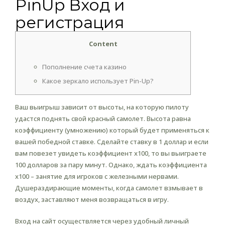
PinUp Вход и
регистрация
Content
Пополнение счета казино
Какое зеркало использует Pin-Up?
Ваш выигрыш зависит от высоты, на которую пилоту
удастся поднять свой красный самолет. Высота равна
коэффициенту (умножению) который будет применяться к
вашей победной ставке. Сделайте ставку в 1 доллар и если
вам повезет увидеть коэффициент x100, то вы выиграете
100 долларов за пару минут. Однако, ждать коэффициента
x100 – занятие для игроков с железными нервами.
Душераздирающие моменты, когда самолет взмывает в
воздух, заставляют меня возвращаться в игру.
Вход на сайт осуществляется через удобный личный