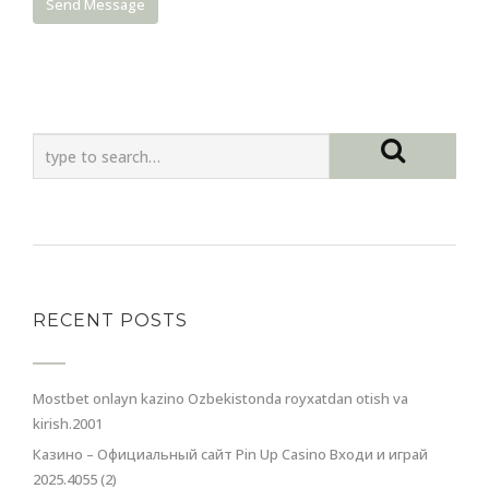
RECENT POSTS
Mostbet onlayn kazino Ozbekistonda royxatdan otish va
kirish.2001
Казино – Официальный сайт Pin Up Casino Входи и играй
2025.4055 (2)