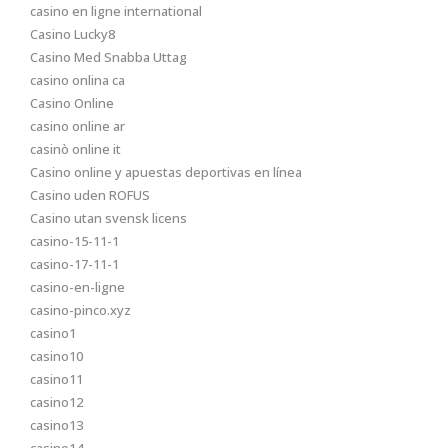
casino en ligne international
Casino Lucky8
Casino Med Snabba Uttag
casino onlina ca
Casino Online
casino online ar
casinò online it
Casino online y apuestas deportivas en línea
Casino uden ROFUS
Casino utan svensk licens
casino-15-11-1
casino-17-11-1
casino-en-ligne
casino-pinco.xyz
casino1
casino10
casino11
casino12
casino13