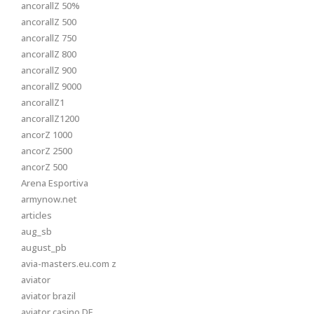
ancorallZ 50%
ancorallZ 500
ancorallZ 750
ancorallZ 800
ancorallZ 900
ancorallZ 9000
ancorallZ1
ancorallZ1200
ancorZ 1000
ancorZ 2500
ancorZ 500
Arena Esportiva
armynow.net
articles
aug_sb
august_pb
avia-masters.eu.com z
aviator
aviator brazil
aviator casino DE