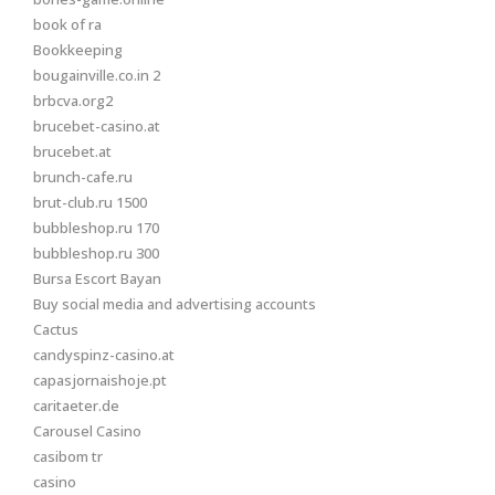
book of ra
Bookkeeping
bougainville.co.in 2
brbcva.org2
brucebet-casino.at
brucebet.at
brunch-cafe.ru
brut-club.ru 1500
bubbleshop.ru 170
bubbleshop.ru 300
Bursa Escort Bayan
Buy social media and advertising accounts
Cactus
candyspinz-casino.at
capasjornaishoje.pt
caritaeter.de
Carousel Casino
casibom tr
casino