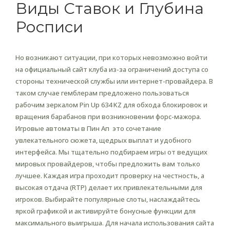
Виды Ставок и Глубина
Росписи
Но возникают ситуации, при которых невозможно войти
на официальный сайт клуба из-за ограничений доступа со
стороны технической службы или интернет-провайдера. В
таком случае гемблерам предложено пользоваться
рабочим зеркалом Pin Up 634 KZ для обхода блокировок и
вращения барабанов при возникновении форс-мажора.
Игровые автоматы в Пин Ап это сочетание
увлекательного сюжета, щедрых выплат и удобного
интерфейса. Мы тщательно подбираем игры от ведущих
мировых провайдеров, чтобы предложить вам только
лучшее. Каждая игра проходит проверку на честность, а
высокая отдача (RTP) делает их привлекательными для
игроков. Выбирайте популярные слоты, наслаждайтесь
яркой графикой и активируйте бонусные функции для
максимального выигрыша. Для начала использования сайта