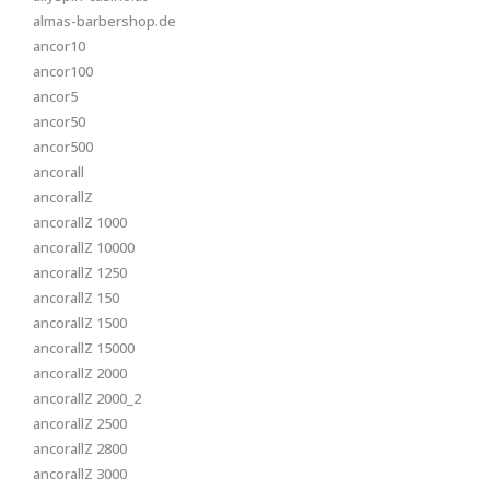
almas-barbershop.de
ancor10
ancor100
ancor5
ancor50
ancor500
ancorall
ancorallZ
ancorallZ 1000
ancorallZ 10000
ancorallZ 1250
ancorallZ 150
ancorallZ 1500
ancorallZ 15000
ancorallZ 2000
ancorallZ 2000_2
ancorallZ 2500
ancorallZ 2800
ancorallZ 3000