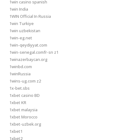
1win casino spanish
1win India
1WIN Official In Russia
1win Turkiye
1win uzbekistan
1win-eg.net
1win-qeydiyyat.com
1win-senegal.comfr-sn z1
1winazerbaycan.org
1winbd.com
1winRussia
1wins-ug.com z2
1x-bet.sbs
1xbet casino BD
1xbet KR
1xbet malaysia
1xbet Morocco
1xbet-uzbek.org
1xbet1
1xbet2