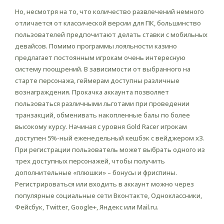
Но, несмотря на то, что количество развлечений немного
отличается от классической версии для ПК, большинство
пользователей предпочитают делать ставки с мобильных
девайсов. Помимо программы лояльности казино
предлагает постоянным игрокам очень интересную
систему поощрений. В зависимости от выбранного на
старте персонажа, геймерам доступны различные
вознаграждения. Прокачка аккаунта позволяет
пользоваться различными льготами при проведении
транзакций, обменивать накопленные балы по более
высокому курсу. Начиная с уровня Gold Racer игрокам
доступен 5%-ный еженедельный кешбэк с вейджером х3.
При регистрации пользователь может выбрать одного из
трех доступных персонажей, чтобы получить
дополнительные «плюшки» – бонусы и фриспины.
Регистрироваться или входить в аккаунт можно через
популярные социальные сети Вконтакте, Одноклассники,
Фейсбук, Twitter, Google+, Яндекс или Mail.ru.