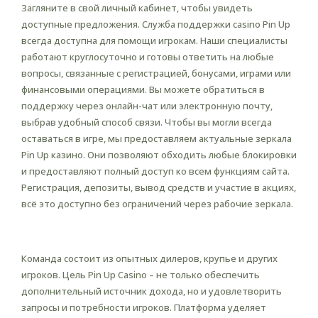
Загляните в свой личный кабинет, чтобы увидеть
доступные предложения. Служба поддержки casino Pin Up
всегда доступна для помощи игрокам. Наши специалисты
работают круглосуточно и готовы ответить на любые
вопросы, связанные с регистрацией, бонусами, играми или
финансовыми операциями. Вы можете обратиться в
поддержку через онлайн-чат или электронную почту,
выбрав удобный способ связи. Чтобы вы могли всегда
оставаться в игре, мы предоставляем актуальные зеркала
Pin Up казино. Они позволяют обходить любые блокировки
и предоставляют полный доступ ко всем функциям сайта.
Регистрация, депозиты, вывод средств и участие в акциях,
всё это доступно без ограничений через рабочие зеркала.
Пополнение счета казино
Команда состоит из опытных дилеров, крупье и других
игроков. Цель Pin Up Casino – не только обеспечить
дополнительный источник дохода, но и удовлетворить
запросы и потребности игроков. Платформа уделяет