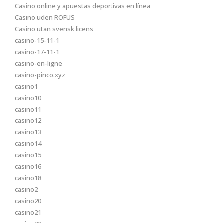
Casino online y apuestas deportivas en línea
Casino uden ROFUS
Casino utan svensk licens
casino-15-11-1
casino-17-11-1
casino-en-ligne
casino-pinco.xyz
casino1
casino10
casino11
casino12
casino13
casino14
casino15
casino16
casino18
casino2
casino20
casino21