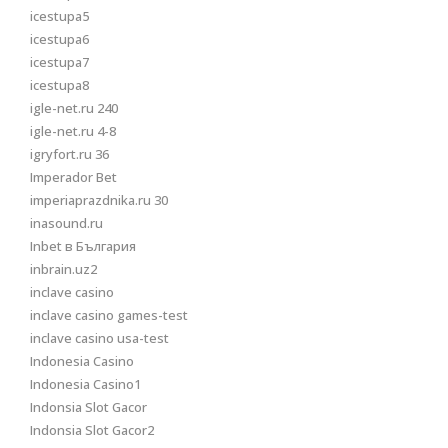
icestupa5
icestupa6
icestupa7
icestupa8
igle-net.ru 240
igle-net.ru 4-8
igryfort.ru 36
Imperador Bet
imperiaprazdnika.ru 30
inasound.ru
Inbet в България
inbrain.uz2
inclave casino
inclave casino games-test
inclave casino usa-test
Indonesia Casino
Indonesia Casino1
Indonsia Slot Gacor
Indonsia Slot Gacor2