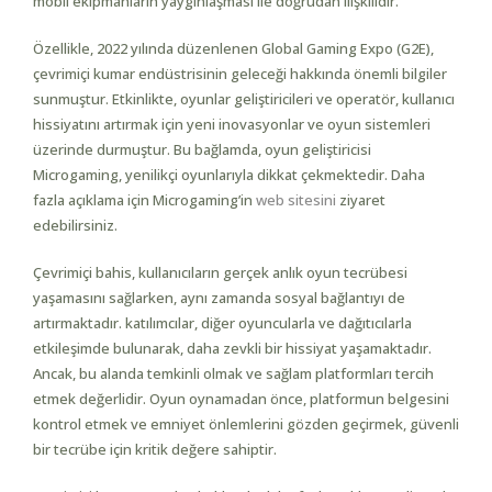
mobil ekipmanların yaygınlaşması ile doğrudan ilişkilidir.
Özellikle, 2022 yılında düzenlenen Global Gaming Expo (G2E),
çevrimiçi kumar endüstrisinin geleceği hakkında önemli bilgiler
sunmuştur. Etkinlikte, oyunlar geliştiricileri ve operatör, kullanıcı
hissiyatını artırmak için yeni inovasyonlar ve oyun sistemleri
üzerinde durmuştur. Bu bağlamda, oyun geliştiricisi
Microgaming, yenilikçi oyunlarıyla dikkat çekmektedir. Daha
fazla açıklama için Microgaming’in
web sitesini
ziyaret
edebilirsiniz.
Çevrimiçi bahis, kullanıcıların gerçek anlık oyun tecrübesi
yaşamasını sağlarken, aynı zamanda sosyal bağlantıyı de
artırmaktadır. katılımcılar, diğer oyuncularla ve dağıtıcılarla
etkileşimde bulunarak, daha zevkli bir hissiyat yaşamaktadır.
Ancak, bu alanda temkinli olmak ve sağlam platformları tercih
etmek değerlidir. Oyun oynamadan önce, platformun belgesini
kontrol etmek ve emniyet önlemlerini gözden geçirmek, güvenli
bir tecrübe için kritik değere sahiptir.