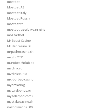
mostbet
Mostbet AZ
mostbet italy
Mostbet Russia
mostbet tr
mostbet-azerbaycan-giris
mozzartbet
Mr Beast Casino
Mr Bet casino DE
mrpachocasino.ch
msgbc2021
murobeachclub.es
mvclinic.ru
mvclinic.ru 10
mx-bbrbet-casino
mybrtracing
mycardbonus.ru
mysolarpod.com2
mystakecasino.ch
nashclimat.ru 500