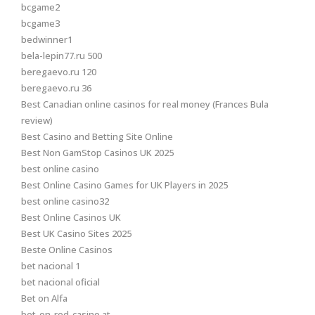
bcgame2
bcgame3
bedwinner1
bela-lepin77.ru 500
beregaevo.ru 120
beregaevo.ru 36
Best Canadian online casinos for real money (Frances Bula
review)
Best Casino and Betting Site Online
Best Non GamStop Casinos UK 2025
best online casino
Best Online Casino Games for UK Players in 2025
best online casino32
Best Online Casinos UK
Best UK Casino Sites 2025
Beste Online Casinos
bet nacional 1
bet nacional oficial
Bet on Alfa
bet-on-red-casino.at