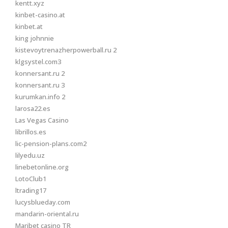
kentt.xyz
kinbet-casino.at
kinbet.at
king johnnie
kistevoytrenazherpowerball.ru 2
klgsystel.com3
konnersant.ru 2
konnersant.ru 3
kurumkan.info 2
larosa22.es
Las Vegas Casino
librillos.es
lic-pension-plans.com2
lilyedu.uz
linebetonline.org
LotoClub1
ltrading17
lucysblueday.com
mandarin-oriental.ru
Maribet casino TR