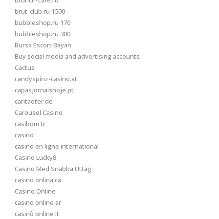
brunch-cafe.ru
brut-club.ru 1500
bubbleshop.ru 170
bubbleshop.ru 300
Bursa Escort Bayan
Buy social media and advertising accounts
Cactus
candyspinz-casino.at
capasjornaishoje.pt
caritaeter.de
Carousel Casino
casibom tr
casino
casino en ligne international
Casino Lucky8
Casino Med Snabba Uttag
casino onlina ca
Casino Online
casino online ar
casinò online it