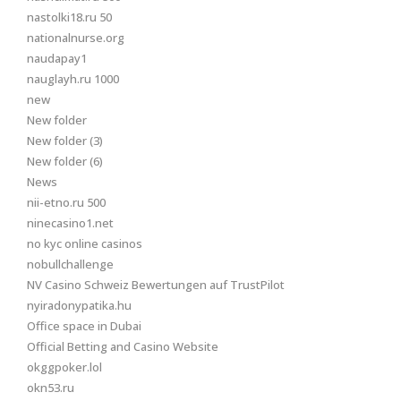
nastolki18.ru 50
nationalnurse.org
naudapay1
nauglayh.ru 1000
new
New folder
New folder (3)
New folder (6)
News
nii-etno.ru 500
ninecasino1.net
no kyc online casinos
nobullchallenge
NV Casino Schweiz Bewertungen auf TrustPilot
nyiradonypatika.hu
Office space in Dubai
Official Betting and Casino Website
okggpoker.lol
okn53.ru