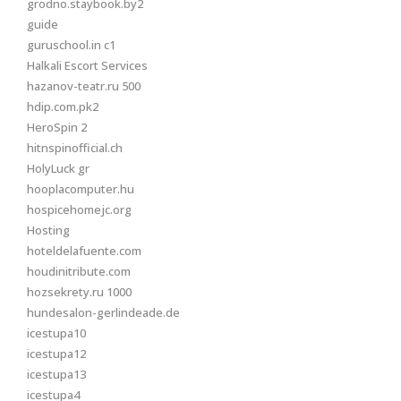
grodno.staybook.by2
guide
guruschool.in c1
Halkali Escort Services
hazanov-teatr.ru 500
hdip.com.pk2
HeroSpin 2
hitnspinofficial.ch
HolyLuck gr
hooplacomputer.hu
hospicehomejc.org
Hosting
hoteldelafuente.com
houdinitribute.com
hozsekrety.ru 1000
hundesalon-gerlindeade.de
icestupa10
icestupa12
icestupa13
icestupa4