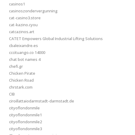
casinos1
casinoszondervergunning
cat-casino3.store
cat-kazino.cyou
catcazinos.art
CATET Empowers Global Industrial Lifting Solutions
cbaleixandre.es
cccituango.co 14000
chat bot names 4
chefi.gr
Chicken Pirate
Chicken Road
chrstark.com
CIB
ciroillattaiodarmstadt-darmstadt.de
cityoflondonmile
cityoflondonmile1
cityoflondonmile2
cityoflondonmile3