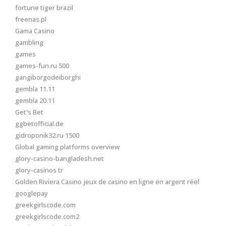
fortune tiger brazil
freenas.pl
Gama Casino
gambling
games
games-fun.ru 500
gangiborgodeiborghi
gembla 11.11
gembla 20.11
Get's Bet
ggbetofficial.de
gidroponik32.ru 1500
Global gaming platforms overview
glory-casino-bangladesh.net
glory-casinos tr
Golden Riviera Casino jeux de casino en ligne en argent réel
googlepay
greekgirlscode.com
greekgirlscode.com2