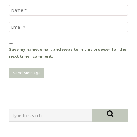
Save my name, email, and website in this browser for the
next time I comment.