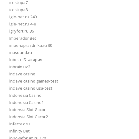
icestupa7
icestupa8
igle-net.ru 240
igle-net.ru 4-8
igryfort.ru 36
Imperador Bet
imperiaprazdnika.ru 30
inasound.ru
Inbet в България
inbrain.uz2
inclave casino
inclave casino games-test
inclave casino usa-test
Indonesia Casino
Indonesia Casino1
Indonsia Slot Gacor
Indonsia Slot Gacor2
infectex.ru
Infinity Bet
innovaforum.ru 170