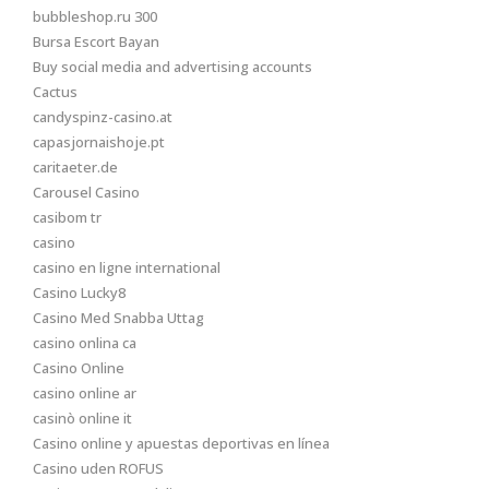
bubbleshop.ru 300
Bursa Escort Bayan
Buy social media and advertising accounts
Cactus
candyspinz-casino.at
capasjornaishoje.pt
caritaeter.de
Carousel Casino
casibom tr
casino
casino en ligne international
Casino Lucky8
Casino Med Snabba Uttag
casino onlina ca
Casino Online
casino online ar
casinò online it
Casino online y apuestas deportivas en línea
Casino uden ROFUS