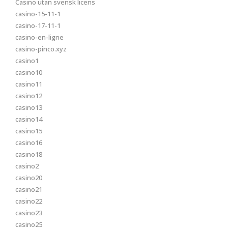
Casino utan svensk licens
casino-15-11-1
casino-17-11-1
casino-en-ligne
casino-pinco.xyz
casino1
casino10
casino11
casino12
casino13
casino14
casino15
casino16
casino18
casino2
casino20
casino21
casino22
casino23
casino25