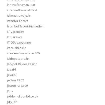
innovaforum.ru 300
interwettenaustria.at
iskonstrukcije.hr
Istanbul Escort
İstanbul Escort Hizmetleri
IT Vacancies
IT Вакансії
IT Образование
itaca-chile.cl2
ivanteevka-park.ru 600
izidopotpora.hr
Jackpot Raider Casino
jaya91
jaya92
jetton 23.09
jetton ru 23.09
Jeux
jrddemolitionltd.co.uk
july_bh