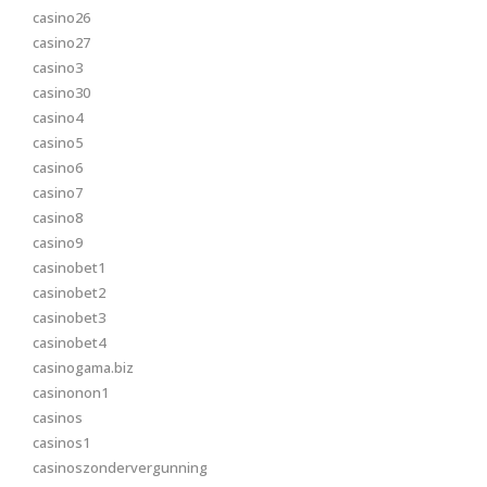
casino26
casino27
casino3
casino30
casino4
casino5
casino6
casino7
casino8
casino9
casinobet1
casinobet2
casinobet3
casinobet4
casinogama.biz
casinonon1
casinos
casinos1
casinoszondervergunning