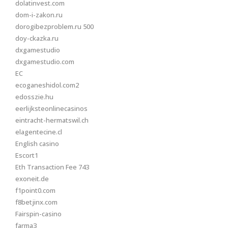
dolatinvest.com
dom-i-zakon.ru
dorogibezproblem.ru 500
doy-ckazka.ru
dxgamestudio
dxgamestudio.com
EC
ecoganeshidol.com2
edosszie.hu
eerlijksteonlinecasinos
eintracht-hermatswil.ch
elagentecine.cl
English casino
Escort1
Eth Transaction Fee 743
exoneit.de
f1point0.com
f8betjinx.com
Fairspin-casino
farma3