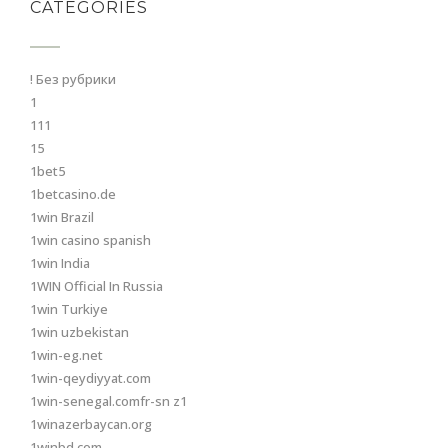
CATEGORIES
! Без рубрики
1
111
15
1bet5
1betcasino.de
1win Brazil
1win casino spanish
1win India
1WIN Official In Russia
1win Turkiye
1win uzbekistan
1win-eg.net
1win-qeydiyyat.com
1win-senegal.comfr-sn z1
1winazerbaycan.org
1winbd.com