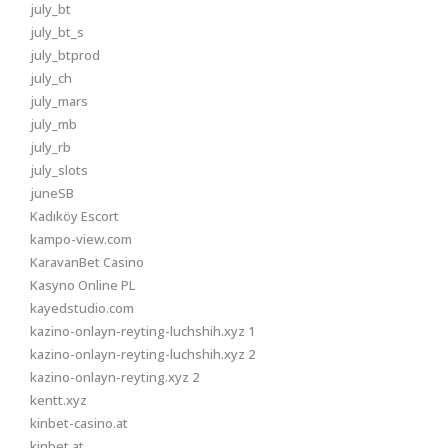
july_bt
july_bt_s
july_btprod
july_ch
july_mars
july_mb
july_rb
july_slots
juneSB
Kadıköy Escort
kampo-view.com
KaravanBet Casino
Kasyno Online PL
kayedstudio.com
kazino-onlayn-reyting-luchshih.xyz 1
kazino-onlayn-reyting-luchshih.xyz 2
kazino-onlayn-reyting.xyz 2
kentt.xyz
kinbet-casino.at
kinbet.at