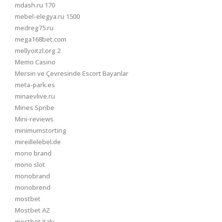
mdash.ru 170
mebel-elegya.ru 1500
medreg75.ru
mega168bet.com
mellyoitzl.org 2
Memo Casino
Mersin ve Çevresinde Escort Bayanlar
meta-park.es
minaevlive.ru
Mines Spribe
Mini-reviews
minimumstorting
mireillelebel.de
mono brand
mono slot
monobrand
monobrend
mostbet
Mostbet AZ
mostbet italy