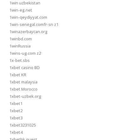
1win uzbekistan
1win-eg.net
1win-qeydiyyat.com
1win-senegal.comfr-sn z1
1winazerbaycan.org
1winbd.com
1winRussia
1wins-ug.com z2
1x-bet.sbs
1xbet casino BD
1xbet KR
1xbet malaysia
1xbet Morocco
1xbet-uzbek.org
1xbet1
1xbet2
1xbet3
1xbet3231025
1xbet4
1xbetbk.quest