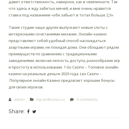
давит ответственность, наверное, как в чемпионате. Так
что здесь я жду забитых мячей, и мне очень нравится
ставка под названием «обе забьют и тотал больше 2,5».
Такие студии чаще других выпускают новые слоты с
интересными сочетаниями механик. Онлайн-казино
представляют собой удобный способ наслаждаться
азартными играми, не покидая дома. Они обладают рядом
преимуществ по сравнению с традиционными
заведениями, включая легкость доступа, разнообразие игр
и простоту в использовании. 1 Go Casino – Топовое онлайн
казино на реальные деньги 2025 года. Lex Casino –
Популярное онлайн Kaзинo предлагает хорошие бонусы
для своих игроков.
admin
mycardbonus.ru
0 comments
Share: