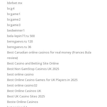
bbrbet mx
bcg4
bcgame1
bcgame2
bcgame3
bedwinner1
bela-lepin77.ru 500
beregaevo.ru 120
beregaevo.ru 36
Best Canadian online casinos for real money (Frances Bula
review)
Best Casino and Betting Site Online
Best Non GamStop Casinos UK 2025
best online casino
Best Online Casino Games for UK Players in 2025
best online casino32
Best Online Casinos UK
Best UK Casino Sites 2025
Beste Online Casinos