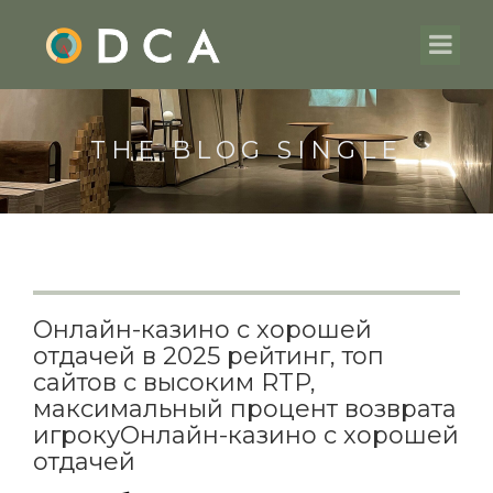
THE BLOG SINGLE
Онлайн-казино с хорошей
отдачей в 2025 рейтинг, топ
сайтов с высоким RTP,
максимальный процент возврата
игрокуОнлайн-казино с хорошей
отдачей