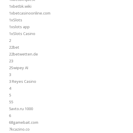
1xbetbk.wiki
1xbetcasinoonline.com
1xSlots
1xslots app
1xSlots Casino
2
22bet
22betwetten.de
23
2Swipey AI
3
3 Reyes Casino
4
5
55
5avto.ru 1000
6
68gamebait.com
7kcazino.co