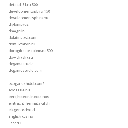
detsad-51.ru 500
developmentspb.ru 150
developmentspb.ru 50
diplomsvuz
dmagri.in
dolatinvest.com
dom-i-zakon.ru
dorogibezproblem.ru 500
doy-ckazka.ru
dxgamestudio
dxgamestudio.com
EC
ecoganeshidol.com2
edosszie.hu
eerlijksteonlinecasinos
eintracht-hermatswil.ch
elagentecine.cl
English casino
Escort1