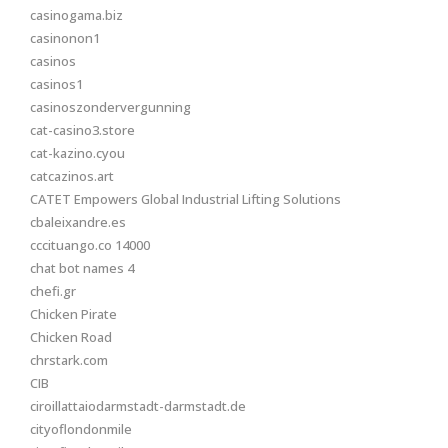
casinogama.biz
casinonon1
casinos
casinos1
casinoszondervergunning
cat-casino3.store
cat-kazino.cyou
catcazinos.art
CATET Empowers Global Industrial Lifting Solutions
cbaleixandre.es
cccituango.co 14000
chat bot names 4
chefi.gr
Chicken Pirate
Chicken Road
chrstark.com
CIB
ciroillattaiodarmstadt-darmstadt.de
cityoflondonmile