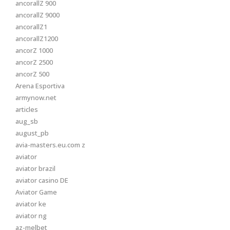
ancorallZ 900
ancorallZ 9000
ancorallZ1
ancorallZ1200
ancorZ 1000
ancorZ 2500
ancorZ 500
Arena Esportiva
armynow.net
articles
aug_sb
august_pb
avia-masters.eu.com z
aviator
aviator brazil
aviator casino DE
Aviator Game
aviator ke
aviator ng
az-melbet