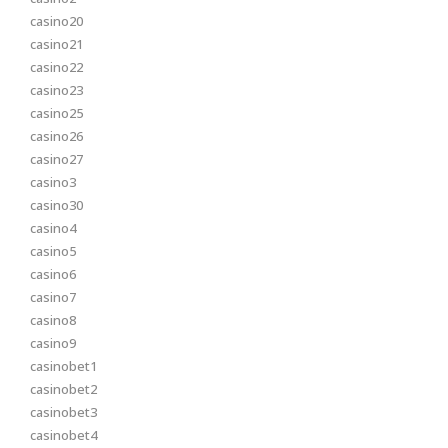
casino20
casino21
casino22
casino23
casino25
casino26
casino27
casino3
casino30
casino4
casino5
casino6
casino7
casino8
casino9
casinobet1
casinobet2
casinobet3
casinobet4