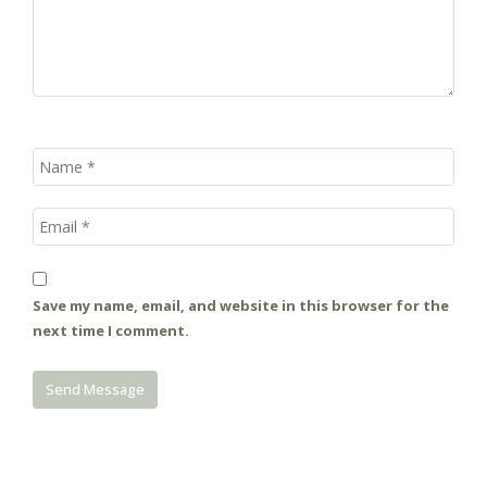
Save my name, email, and website in this browser for the
next time I comment.