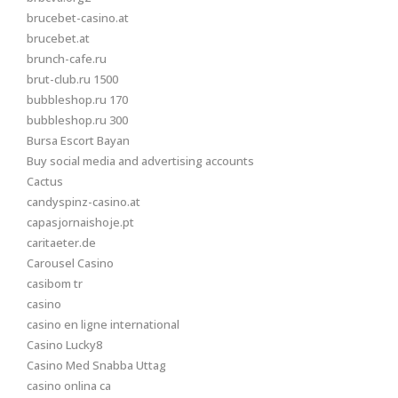
brucebet-casino.at
brucebet.at
brunch-cafe.ru
brut-club.ru 1500
bubbleshop.ru 170
bubbleshop.ru 300
Bursa Escort Bayan
Buy social media and advertising accounts
Cactus
candyspinz-casino.at
capasjornaishoje.pt
caritaeter.de
Carousel Casino
casibom tr
casino
casino en ligne international
Casino Lucky8
Casino Med Snabba Uttag
casino onlina ca