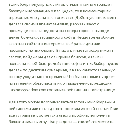
Если обзор популярных сайтов онлайн казино отражает
базовую информацию о площадке, то в комментариях
игроков можно узнать о тонкостях. Действующие клиенты
делятся своими впечатлениями, рассказывают о
преимуществах и недостатках операторов, о выводе
денег, бонусах, стабильности софта. Несмотря на обилие
азартных сайтов в интернете, выбрать один или
несколько из них сложно. В них отличается ассортимент
слотов, вейджеры для отыгрыша бонусов, отзывы
пользователей, быстродействие софта и т.д. Выбор нужно
делать по десяткам критериев, и на их самостоятельную
оценку уходит много времени. Чтобы сэкономить время
читателей и обезопасить их от мошенников, редакция
Casinosvyvodom.com составила рейтинг на этой странице.
Для этого можно воспользоваться готовыми обзорами и
рейтингами или последовать советам из этой статьи. Если
все устраивает, остается завести профиль, пополнить
баланс и начать игру. Live разделы — способ совместить