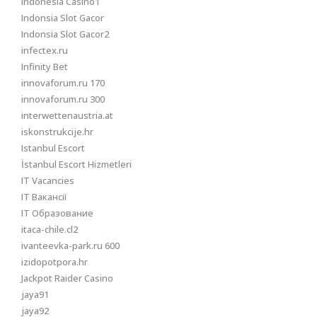
Indonesia Casino1
Indonsia Slot Gacor
Indonsia Slot Gacor2
infectex.ru
Infinity Bet
innovaforum.ru 170
innovaforum.ru 300
interwettenaustria.at
iskonstrukcije.hr
Istanbul Escort
İstanbul Escort Hizmetleri
IT Vacancies
IT Вакансії
IT Образование
itaca-chile.cl2
ivanteevka-park.ru 600
izidopotpora.hr
Jackpot Raider Casino
jaya91
jaya92