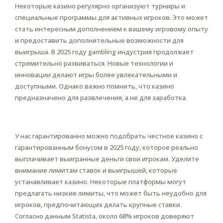
Некоторые казино регулярно организуют турниры и
специальные программы для активных игроков. Это может
стать интересным дополнением к вашему игровому опыту
и предоставить дополнительные возможности для
выигрыша. В 2025 году gambling индустрия продолжает
стремительно развиваться. Новые технологии и
инновации делают игры более увлекательными и
доступными. Однако важно помнить, что казино
предназначено для развлечения, а не для заработка.
Как выбрать топовое казино
У нас гарантированно можно подобрать честное казино с
гарантированным бонусом в 2025 году, которое реально
выплачивает выигранные деньги свои игрокам. Уделите
внимание лимитам ставок и выигрышей, которые
устанавливает казино. Некоторые платформы могут
предлагать низкие лимиты, что может быть неудобно для
игроков, предпочитающих делать крупные ставки.
Согласно данным Statista, около 68% игроков доверяют