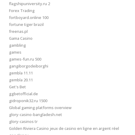
flagshipuniversity.ru 2
Forex Trading
fortboyard.online 100
fortune tiger brazil
freenas.pl
Gama Casino
gambling
games
games-fun.ru 500
gangiborgodeiborghi
gembla 11.11
gembla 20.11
Get's Bet
ggbetofficial.de
gidroponik32.ru 1500
Global gaming platforms overview
glory-casino-bangladesh.net
glory-casinos tr
Golden Riviera Casino jeux de casino en ligne en argent réel