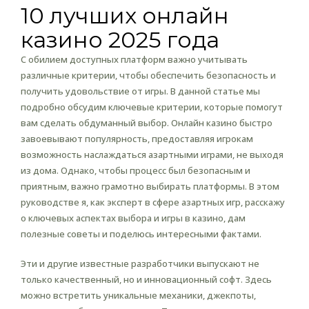
10 лучших онлайн
казино 2025 года
С обилием доступных платформ важно учитывать
различные критерии, чтобы обеспечить безопасность и
получить удовольствие от игры. В данной статье мы
подробно обсудим ключевые критерии, которые помогут
вам сделать обдуманный выбор. Онлайн казино быстро
завоевывают популярность, предоставляя игрокам
возможность наслаждаться азартными играми, не выходя
из дома. Однако, чтобы процесс был безопасным и
приятным, важно грамотно выбирать платформы. В этом
руководстве я, как эксперт в сфере азартных игр, расскажу
о ключевых аспектах выбора и игры в казино, дам
полезные советы и поделюсь интересными фактами.
Эти и другие известные разработчики выпускают не
только качественный, но и инновационный софт. Здесь
можно встретить уникальные механики, джекпоты,