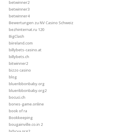
betwinner2
betwinner3
betwinner4
Bewertungen zu NV Casino Schweiz
bezhinternat.ru 120
BigClash
biireland.com
billybets-casino.at
billybets.ch
bitwinner2
bizzo casino
blog
blueribbonbaby.org
blueribbonbaby.org2
bocuci.ch
bones-game.online
book of ra
Bookkeeping
bougainville.co.in 2
brbcva.org2