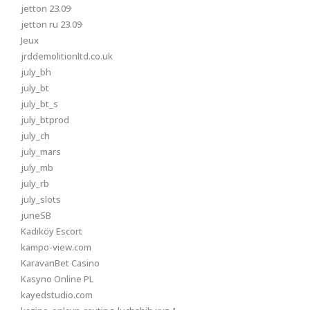
jetton 23.09
jetton ru 23.09
Jeux
jrddemolitionltd.co.uk
july_bh
july_bt
july_bt_s
july_btprod
july_ch
july_mars
july_mb
july_rb
july_slots
juneSB
Kadıköy Escort
kampo-view.com
KaravanBet Casino
Kasyno Online PL
kayedstudio.com