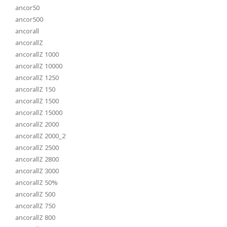
ancor50
ancor500
ancorall
ancorallZ
ancorallZ 1000
ancorallZ 10000
ancorallZ 1250
ancorallZ 150
ancorallZ 1500
ancorallZ 15000
ancorallZ 2000
ancorallZ 2000_2
ancorallZ 2500
ancorallZ 2800
ancorallZ 3000
ancorallZ 50%
ancorallZ 500
ancorallZ 750
ancorallZ 800