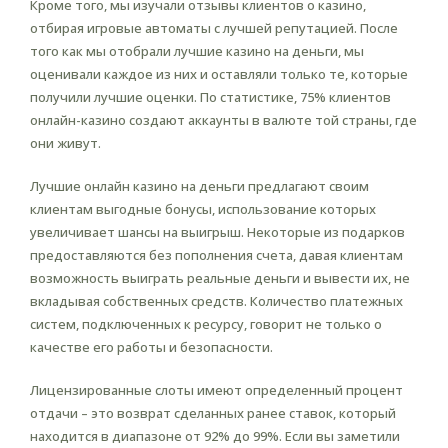
Кроме того, мы изучали отзывы клиентов о казино,
отбирая игровые автоматы с лучшей репутацией. После
того как мы отобрали лучшие казино на деньги, мы
оценивали каждое из них и оставляли только те, которые
получили лучшие оценки. По статистике, 75% клиентов
онлайн-казино создают аккаунты в валюте той страны, где
они живут.
Лучшие онлайн казино на деньги предлагают своим
клиентам выгодные бонусы, использование которых
увеличивает шансы на выигрыш. Некоторые из подарков
предоставляются без пополнения счета, давая клиентам
возможность выиграть реальные деньги и вывести их, не
вкладывая собственных средств. Количество платежных
систем, подключенных к ресурсу, говорит не только о
качестве его работы и безопасности.
Лицензированные слоты имеют определенный процент
отдачи – это возврат сделанных ранее ставок, который
находится в диапазоне от 92% до 99%. Если вы заметили