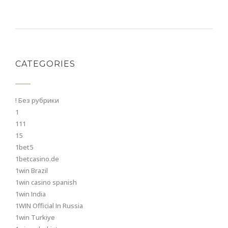
CATEGORIES
! Без рубрики
1
111
15
1bet5
1betcasino.de
1win Brazil
1win casino spanish
1win India
1WIN Official In Russia
1win Turkiye