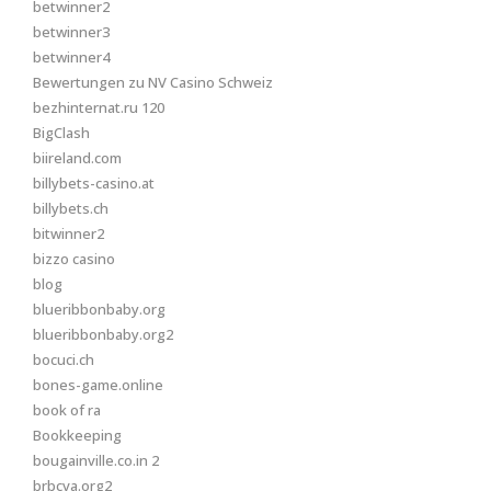
betwinner2
betwinner3
betwinner4
Bewertungen zu NV Casino Schweiz
bezhinternat.ru 120
BigClash
biireland.com
billybets-casino.at
billybets.ch
bitwinner2
bizzo casino
blog
blueribbonbaby.org
blueribbonbaby.org2
bocuci.ch
bones-game.online
book of ra
Bookkeeping
bougainville.co.in 2
brbcva.org2