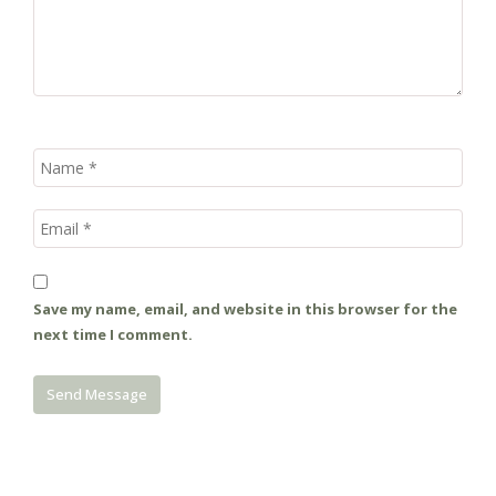
Save my name, email, and website in this browser for the
next time I comment.