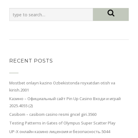
RECENT POSTS
Mostbet onlayn kazino Ozbekistonda royxatdan otish va
kirish.2001
Казино – Официальный сайт Pin Up Casino Входи и играй
2025.4055 (2)
Casibom – casibom casino resmi gncel giri.3560
Testing Patterns in Gates of Olympus Super Scatter Play
UP-X онлайн казино лицензия и безопасность.5044