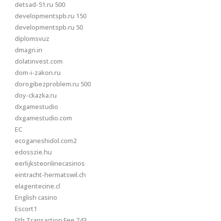
detsad-51.ru 500
developmentspb.ru 150
developmentspb.ru 50
diplomsvuz
dmagri.in
dolatinvest.com
dom-i-zakon.ru
dorogibezproblem.ru 500
doy-ckazka.ru
dxgamestudio
dxgamestudio.com
EC
ecoganeshidol.com2
edosszie.hu
eerlijksteonlinecasinos
eintracht-hermatswil.ch
elagentecine.cl
English casino
Escort1
Eth Transaction Fee 743