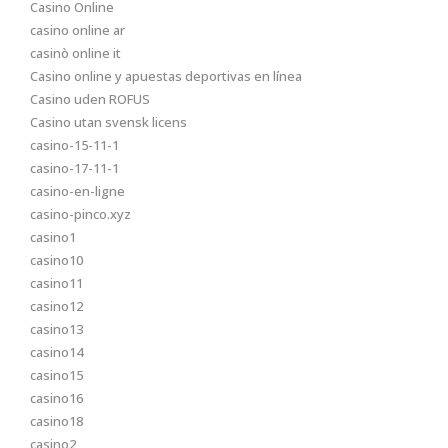
Casino Online
casino online ar
casinò online it
Casino online y apuestas deportivas en línea
Casino uden ROFUS
Casino utan svensk licens
casino-15-11-1
casino-17-11-1
casino-en-ligne
casino-pinco.xyz
casino1
casino10
casino11
casino12
casino13
casino14
casino15
casino16
casino18
casino2