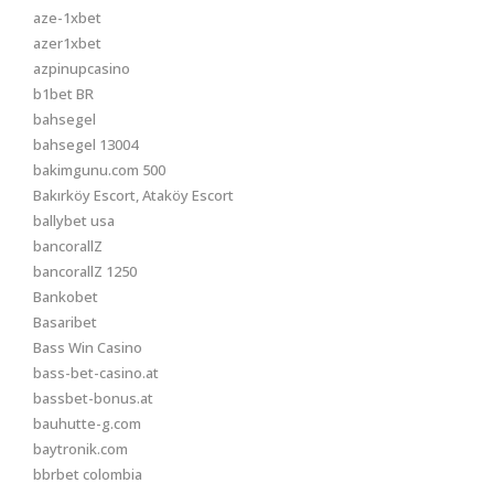
aze-1xbet
azer1xbet
azpinupcasino
b1bet BR
bahsegel
bahsegel 13004
bakimgunu.com 500
Bakırköy Escort, Ataköy Escort
ballybet usa
bancorallZ
bancorallZ 1250
Bankobet
Basaribet
Bass Win Casino
bass-bet-casino.at
bassbet-bonus.at
bauhutte-g.com
baytronik.com
bbrbet colombia