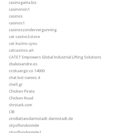
casinogama.biz
casinonon1
casinos
casinos1
casinoszondervergunning
cat-casino3.store
cat-kazino.cyou
catcazinos.art
CATET Empowers Global Industrial Lifting Solutions
cbaleixandre.es
cccituango.co 14000
chat bot names 4
chefi.gr
Chicken Pirate
Chicken Road
chrstark.com
CIB
ciroillattaiodarmstadt-darmstadt.de
cityoflondonmile
cityoflondonmile1