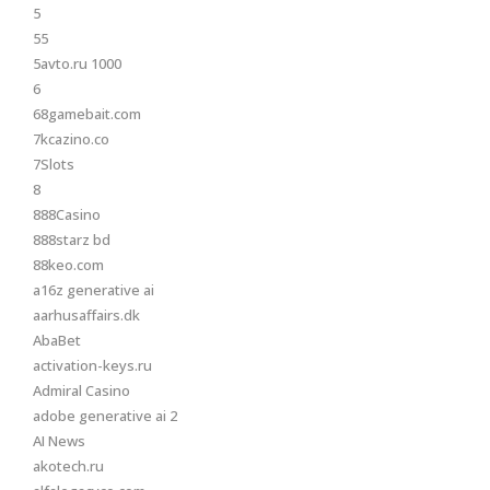
5
55
5avto.ru 1000
6
68gamebait.com
7kcazino.co
7Slots
8
888Casino
888starz bd
88keo.com
a16z generative ai
aarhusaffairs.dk
AbaBet
activation-keys.ru
Admiral Casino
adobe generative ai 2
AI News
akotech.ru