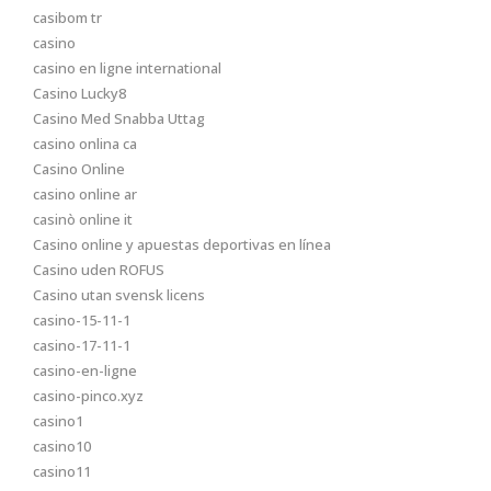
casibom tr
casino
casino en ligne international
Casino Lucky8
Casino Med Snabba Uttag
casino onlina ca
Casino Online
casino online ar
casinò online it
Casino online y apuestas deportivas en línea
Casino uden ROFUS
Casino utan svensk licens
casino-15-11-1
casino-17-11-1
casino-en-ligne
casino-pinco.xyz
casino1
casino10
casino11