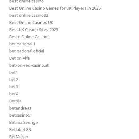
best online casino
Best Online Casino Games for UK Players in 2025
best online casino32
Best Online Casinos UK
Best UK Casino Sites 2025
Beste Online Casinos
bet nacional 1
bet nacional oficial
Bet on Alfa
bet-on-red-casino.at
bet1
bet2
bet3
bet4
Bet9ja
betandreas
betcasino5
Betinia Sverige
Betlabel GR
BetMorph