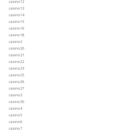
casino12
casino13
casino14
casino15
casino16
casino18
casino2
casino20
casino21
casino22
casino23
casino25
casino26
casino27
casino3
casino30
casino4
casino5
casino6
casino7