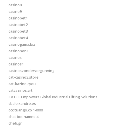
casino8
casino9
casinobet1
casinobet2
casinobet3
casinobet4
casinogama.biz
casinonon1
casinos
casinos1
casinoszondervergunning
cat-casino3.store
cat-kazino.cyou
catcazinos.art
CATET Empowers Global Industrial Lifting Solutions
cbaleixandre.es
cccituango.co 14000
chat bot names 4
chefi.gr