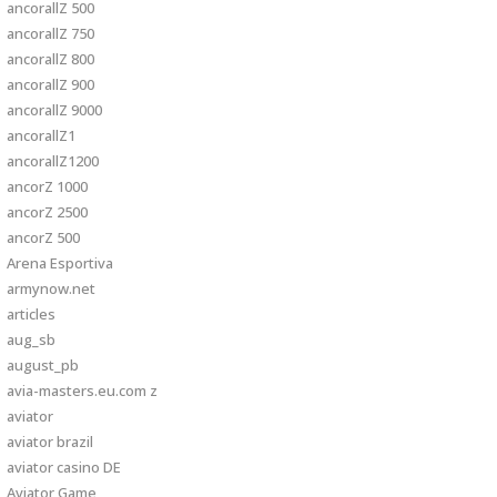
ancorallZ 500
ancorallZ 750
ancorallZ 800
ancorallZ 900
ancorallZ 9000
ancorallZ1
ancorallZ1200
ancorZ 1000
ancorZ 2500
ancorZ 500
Arena Esportiva
armynow.net
articles
aug_sb
august_pb
avia-masters.eu.com z
aviator
aviator brazil
aviator casino DE
Aviator Game