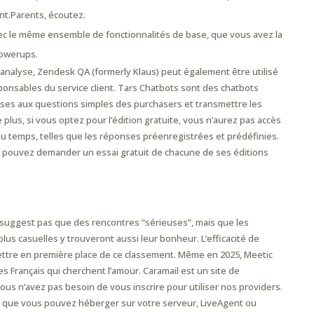
nt.Parents, écoutez.
vec le même ensemble de fonctionnalités de base, que vous avez la
Powerups.
’analyse, Zendesk QA (formerly Klaus) peut également être utilisé
ponsables du service client. Tars Chatbots sont des chatbots
ses aux questions simples des purchasers et transmettre les
us, si vous optez pour l’édition gratuite, vous n’aurez pas accès
u temps, telles que les réponses préenregistrées et prédéfinies.
s pouvez demander un essai gratuit de chacune de ses éditions
Name Women Pour Android
e suggest pas que des rencontres “sérieuses”, mais que les
us casuelles y trouveront aussi leur bonheur. L’efficacité de
mettre en première place de ce classement. Même en 2025, Meetic
s Français qui cherchent l’amour. Caramail est un site de
us n’avez pas besoin de vous inscrire pour utiliser nos providers.
e que vous pouvez héberger sur votre serveur, LiveAgent ou