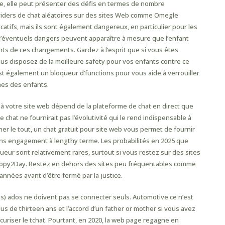
e, elle peut présenter des défis en termes de nombre
roviders de chat aléatoires sur des sites Web comme Omegle
atifs, mais ils sont également dangereux, en particulier pour les
d’éventuels dangers peuvent apparaître à mesure que l’enfant
ents de ces changements. Gardez à l’esprit que si vous êtes
us disposez de la meilleure safety pour vos enfants contre ce
st également un bloqueur d’functions pour vous aide à verrouiller
es des enfants.
é à votre site web dépend de la plateforme de chat en direct que
de chat ne fournirait pas l’évolutivité qui le rend indispensable à
ner le tout, un chat gratuit pour site web vous permet de fournir
ans engagement à lengthy terme. Les probabilités en 2025 que
ueur sont relativement rares, surtout si vous restez sur des sites
appy2Day. Restez en dehors des sites peu fréquentables comme
nnées avant d’être fermé par la justice.
es) ados ne doivent pas se connecter seuls. Automotive ce n’est
s de thirteen ans et l’accord d’un father or mother si vous avez
curiser le tchat. Pourtant, en 2020, la web page regagne en