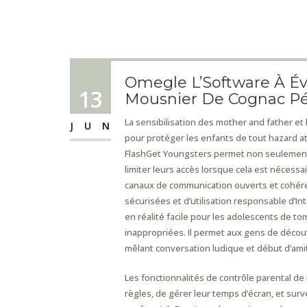
Omegle L’Software À Évi
13
Mousnier De Cognac Pé
La sensibilisation des mother and father 
JUN
pour protéger les enfants de tout hazard at
FlashGet Youngsters permet non seulement 
limiter leurs accès lorsque cela est nécessa
canaux de communication ouverts et cohéren
sécurisées et d’utilisation responsable d’In
en réalité facile pour les adolescents de t
inappropriées. Il permet aux gens de découv
mêlant conversation ludique et début d’amit
Les fonctionnalités de contrôle parental de
règles, de gérer leur temps d’écran, et surve