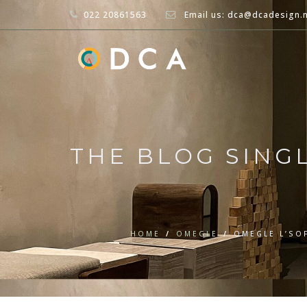
022 20861563
Email us: dca@dcadesign.
THE BLOG SING
HOME
/
OMEGLE
/
OMEGLE L’SOF