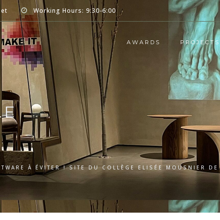
net
Working Hours: 9:30-6:00
AWARDS
PROJECTS
LE
TWARE À ÉVITER ! SITE DU COLLÈGE ELISÉE MOUSNIER D