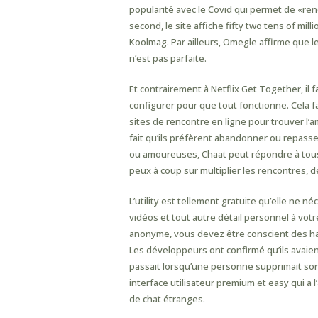
popularité avec le Covid qui permet de «re
second, le site affiche fifty two tens of mill
Koolmag. Par ailleurs, Omegle affirme que
n’est pas parfaite.
Et contrairement à Netflix Get Together, il
configurer pour que tout fonctionne. Cela fa
sites de rencontre en ligne pour trouver l’
fait qu’ils préfèrent abandonner ou repass
ou amoureuses, Chaat peut répondre à tous
peux à coup sur multiplier les rencontres, d
L’utility est tellement gratuite qu’elle ne
vidéos et tout autre détail personnel à votr
anonyme, vous devez être conscient des hacks
Les développeurs ont confirmé qu’ils avaient
passait lorsqu’une personne supprimait son 
interface utilisateur premium et easy qui a 
de chat étranges.