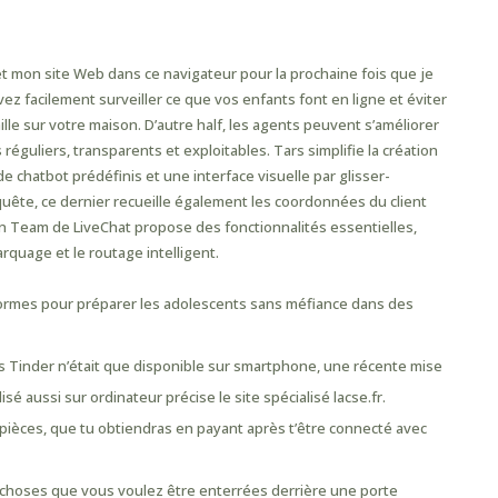
rsion
 mon site Web dans ce navigateur pour la prochaine fois que je
z facilement surveiller ce que vos enfants font en ligne et éviter
le sur votre maison. D’autre half, les agents peuvent s’améliorer
éguliers, transparents et exploitables. Tars simplifie la création
chatbot prédéfinis et une interface visuelle par glisser-
equête, ce dernier recueille également les coordonnées du client
tion Team de LiveChat propose des fonctionnalités essentielles,
quage et le routage intelligent.
-formes pour préparer les adolescents sans méfiance dans des
s Tinder n’était que disponible sur smartphone, une récente mise
isé aussi sur ordinateur précise le site spécialisé lacse.fr.
es pièces, que tu obtiendras en payant après t’être connecté avec
s choses que vous voulez être enterrées derrière une porte