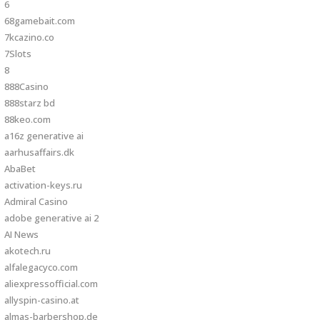
6
68gamebait.com
7kcazino.co
7Slots
8
888Casino
888starz bd
88keo.com
a16z generative ai
aarhusaffairs.dk
AbaBet
activation-keys.ru
Admiral Casino
adobe generative ai 2
AI News
akotech.ru
alfalegacyco.com
aliexpressofficial.com
allyspin-casino.at
almas-barbershop.de