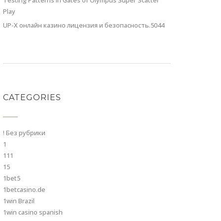
Testing Patterns in Gates of Olympus Super Scatter
Play
UP-X онлайн казино лицензия и безопасность.5044
CATEGORIES
! Без рубрики
1
111
15
1bet5
1betcasino.de
1win Brazil
1win casino spanish