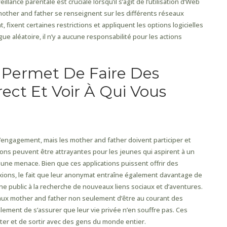
illance parentale est cruciale lorsqu’il s’agit de l’utilisation d’Web
 mother and father se renseignent sur les différents réseaux
 fixent certaines restrictions et appliquent les options logicielles
gue aléatoire, il n’y a aucune responsabilité pour les actions
Permet De Faire Des
ect Et Voir À Qui Vous
’engagement, mais les mother and father doivent participer et
tions peuvent être attrayantes pour les jeunes qui aspirent à un
une menace. Bien que ces applications puissent offrir des
ions, le fait que leur anonymat entraîne également davantage de
ne public à la recherche de nouveaux liens sociaux et d’aventures.
aux mother and father non seulement d’être au courant des
alement de s’assurer que leur vie privée n’en souffre pas. Ces
cuter et de sortir avec des gens du monde entier.