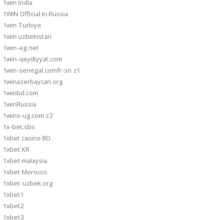
1win India
1WIN Official In Russia
1win Turkiye
1win uzbekistan
1win-eg.net
1win-qeydiyyat.com
1win-senegal.comfr-sn z1
1winazerbaycan.org
1winbd.com
1winRussia
1wins-ug.com z2
1x-bet.sbs
1xbet casino BD
1xbet KR
1xbet malaysia
1xbet Morocco
1xbet-uzbek.org
1xbet1
1xbet2
1xbet3