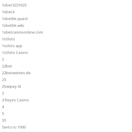
1xbet3231025
1xbet4
1xbetbk.quest
1xbetbk.wiki
1xbetcasinoonline.com
1xSlots
1xslots app
1xSlots Casino
2
22bet
22betwetten.de
23
2Swipey AI
3
3 Reyes Casino
4
5
55
5avto.ru 1000