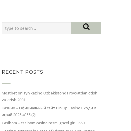
RECENT POSTS
Mostbet onlayn kazino Ozbekistonda royxatdan otish
va kirish.2001
Казино – Официальный сайт Pin Up Casino Входи и
играй 2025.4055 (2)
Casibom – casibom casino resmi gncel giri.3560