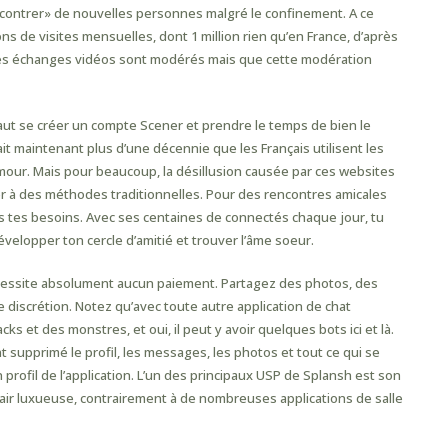
ncontrer» de nouvelles personnes malgré le confinement. A ce
ions de visites mensuelles, dont 1 million rien qu’en France, d’après
 les échanges vidéos sont modérés mais que cette modération
 faut se créer un compte Scener et prendre le temps de bien le
it maintenant plus d’une décennie que les Français utilisent les
amour. Mais pour beaucoup, la désillusion causée par ces websites
er à des méthodes traditionnelles. Pour des rencontres amicales
 tes besoins. Avec ses centaines de connectés chaque jour, tu
évelopper ton cercle d’amitié et trouver l’âme soeur.
 nécessite absolument aucun paiement. Partagez des photos, des
e discrétion. Notez qu’avec toute autre application de chat
 et des monstres, et oui, il peut y avoir quelques bots ici et là.
 supprimé le profil, les messages, les photos et tout ce qui se
profil de l’application. L’un des principaux USP de Splansh est son
l’air luxueuse, contrairement à de nombreuses applications de salle