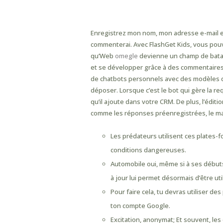
Obtenir La Dernière Ve
Enregistrez mon nom, mon adresse e-mail et
commenterai. Avec FlashGet Kids, vous pouve
qu’Web
omegle
devienne un champ de batail
et se développer grâce à des commentaires r
de chatbots personnels avec des modèles de 
déposer. Lorsque c’est le bot qui gère la r
qu’il ajoute dans votre CRM. De plus, l’édi
comme les réponses préenregistrées, le mar
Les prédateurs utilisent ces plates
conditions dangereuses.
Automobile oui, même si à ses début
à jour lui permet désormais d’être util
Pour faire cela, tu devras utiliser d
ton compte Google.
Excitation, anonymat; Et souvent, le