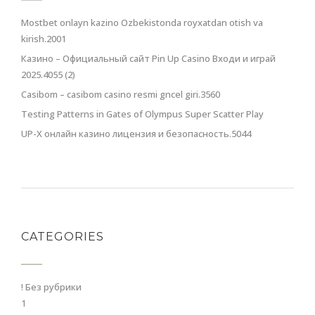
Mostbet onlayn kazino Ozbekistonda royxatdan otish va
kirish.2001
Казино – Официальный сайт Pin Up Casino Входи и играй
2025.4055 (2)
Casibom – casibom casino resmi gncel giri.3560
Testing Patterns in Gates of Olympus Super Scatter Play
UP-X онлайн казино лицензия и безопасность.5044
CATEGORIES
! Без рубрики
1