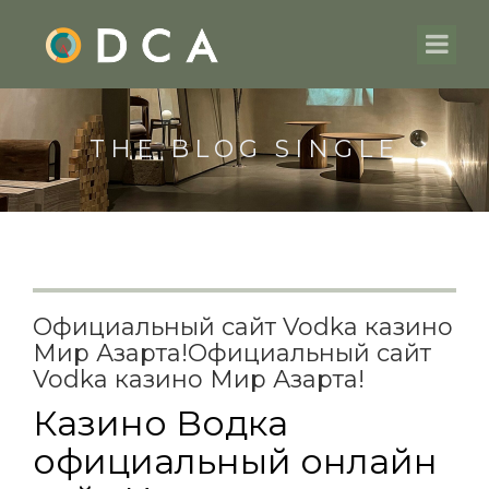
THE BLOG SINGLE
Официальный сайт Vodka казино
Мир Азарта!Официальный сайт
Vodka казино Мир Азарта!
Казино Водка
официальный онлайн