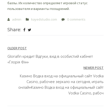
баллы. Их количество определяет игровой статус
пользователя и варианты поощрений.
admin
kayedstudio.com
0 comments
Share:
Post
OLDER POST
navigation
Gloriafin кредит Відгуки, вхід в особистий кабінет
«Глорія Фін»
NEWER POST
Казино Водка вход на официальный сайт Vodka
Casino, рабочее зеркало на сегодня, играть
онлайнКазино Водка вход на официальный сайт
Vodka Casino, рабоч