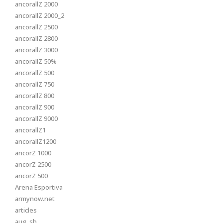
ancorallZ 2000
ancorallZ 2000_2
ancorallZ 2500
ancorallZ 2800
ancorallZ 3000
ancorallZ 50%
ancorallZ 500
ancorallZ 750
ancorallZ 800
ancorallZ 900
ancorallZ 9000
ancorallZ1
ancorallZ1200
ancorZ 1000
ancorZ 2500
ancorZ 500
Arena Esportiva
armynow.net
articles
aug_sb