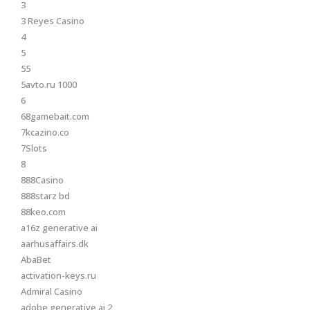
3
3 Reyes Casino
4
5
55
5avto.ru 1000
6
68gamebait.com
7kcazino.co
7Slots
8
888Casino
888starz bd
88keo.com
a16z generative ai
aarhusaffairs.dk
AbaBet
activation-keys.ru
Admiral Casino
adobe generative ai 2