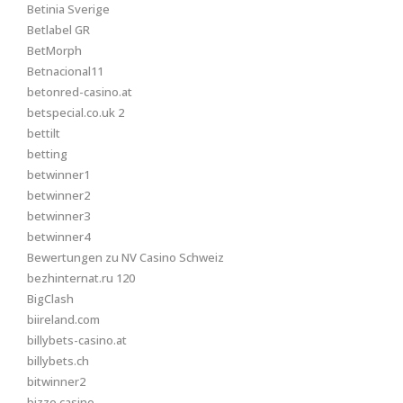
Betinia Sverige
Betlabel GR
BetMorph
Betnacional11
betonred-casino.at
betspecial.co.uk 2
bettilt
betting
betwinner1
betwinner2
betwinner3
betwinner4
Bewertungen zu NV Casino Schweiz
bezhinternat.ru 120
BigClash
biireland.com
billybets-casino.at
billybets.ch
bitwinner2
bizzo casino