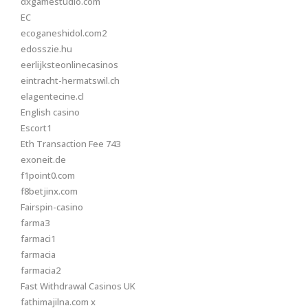
dxgamestudio.com
EC
ecoganeshidol.com2
edosszie.hu
eerlijksteonlinecasinos
eintracht-hermatswil.ch
elagentecine.cl
English casino
Escort1
Eth Transaction Fee 743
exoneit.de
f1point0.com
f8betjinx.com
Fairspin-casino
farma3
farmaci1
farmacia
farmacia2
Fast Withdrawal Casinos UK
fathimajilna.com x