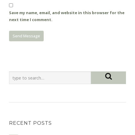
Save my name, email, and website in this browser for the
next time I comment.
RECENT POSTS