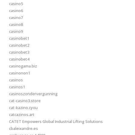
casino5
casino6
casino7
casino8
casino9
casinobet1
casinobet2
casinobet3
casinobet4
casinogama.biz
casinonon1
casinos
casinos1
casinoszondervergunning
cat-casino3.store
cat-kazino.cyou
catcazinos.art
CATET Empowers Global Industrial Lifting Solutions
cbaleixandre.es