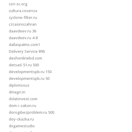
csri-sc.org
cultura.cosenza
cyclone-filter.ru
czcasinozahran
daavdeev.ru 36
daavdeev.ru 4-8
dallaspalms.com1
Delivery Service 896
deshonlinebd.com
detsad-51.ru 500
developmentspb.ru 150
developmentspb.ru 50
diplomsvuz
dmagri.in
dolatinvest.com
dom-i-zakon.ru
dorogibezproblem.ru 500
doy-ckazka.ru
dxgamestudio