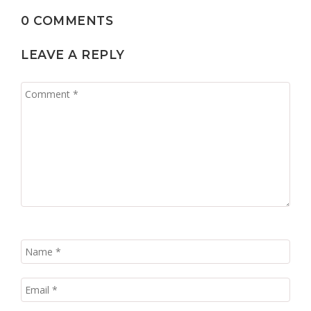
0 COMMENTS
LEAVE A REPLY