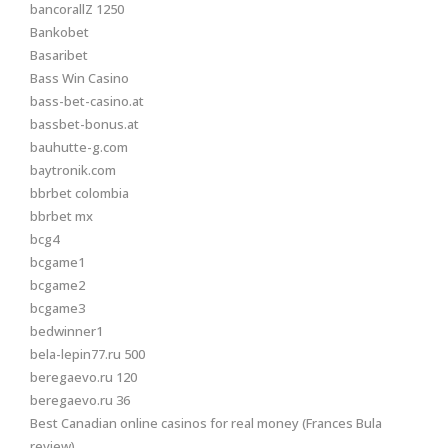
bancorallZ 1250
Bankobet
Basaribet
Bass Win Casino
bass-bet-casino.at
bassbet-bonus.at
bauhutte-g.com
baytronik.com
bbrbet colombia
bbrbet mx
bcg4
bcgame1
bcgame2
bcgame3
bedwinner1
bela-lepin77.ru 500
beregaevo.ru 120
beregaevo.ru 36
Best Canadian online casinos for real money (Frances Bula
review)