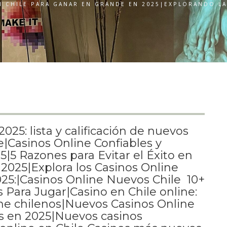
N CHILE PARA GANAR EN GRANDE EN 2025|EXPLORANDO L
025: lista y calificación de nuevos
e|Casinos Online Confiables y
5|5 Razones para Evitar el Éxito en
 2025|Explora los Casinos Online
5:|Casinos Online Nuevos Chile ️ 10+
Para Jugar|Casino en Chile online:
ine chilenos|Nuevos Casinos Online
s en 2025|Nuevos casinos