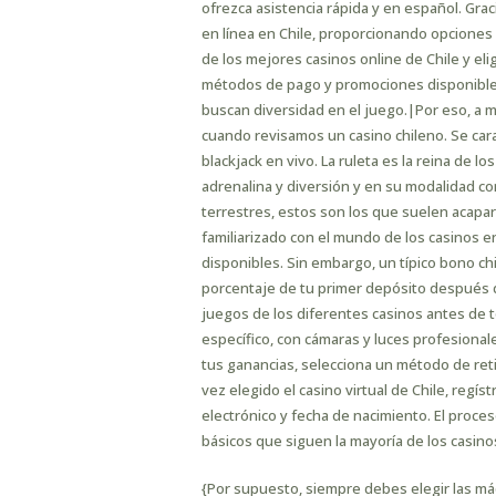
ofrezca asistencia rápida y en español. Grac
en línea en Chile, proporcionando opciones 
de los mejores casinos online de Chile y el
métodos de pago y promociones disponibles.
buscan diversidad en el juego.|Por eso, a m
cuando revisamos un casino chileno. Se cara
blackjack en vivo. La ruleta es la reina de 
adrenalina y diversión y en su modalidad co
terrestres, estos son los que suelen acapar
familiarizado con el mundo de los casinos e
disponibles. Sin embargo, un típico bono ch
porcentaje de tu primer depósito después de 
juegos de los diferentes casinos antes de 
específico, con cámaras y luces profesional
tus ganancias, selecciona un método de reti
vez elegido el casino virtual de Chile, reg
electrónico y fecha de nacimiento. El proce
básicos que siguen la mayoría de los casino
{Por supuesto, siempre debes elegir las m