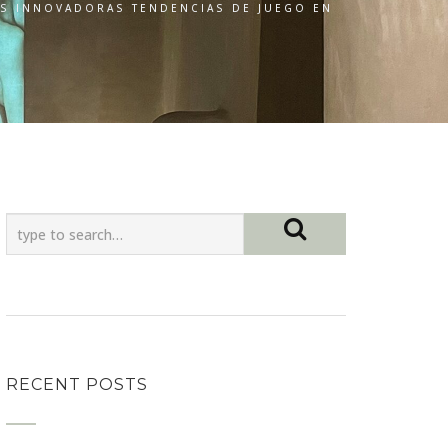
AS INNOVADORAS TENDENCIAS DE JUEGO EN
RECENT POSTS