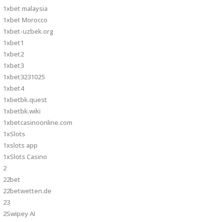
1xbet malaysia
1xbet Morocco
1xbet-uzbek.org
1xbet1
1xbet2
1xbet3
1xbet3231025
1xbet4
1xbetbk.quest
1xbetbk.wiki
1xbetcasinoonline.com
1xSlots
1xslots app
1xSlots Casino
2
22bet
22betwetten.de
23
2Swipey AI