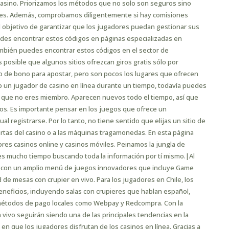
casino. Priorizamos los métodos que no solo son seguros sino
res. Además, comprobamos diligentemente si hay comisiones
el objetivo de garantizar que los jugadores puedan gestionar sus
des encontrar estos códigos en páginas especializadas en
bién puedes encontrar estos códigos en el sector de
posible que algunos sitios ofrezcan giros gratis sólo por
do de bono para apostar, pero son pocos los lugares que ofrecen
ido un jugador de casino en línea durante un tiempo, todavía puedes
s que no eres miembro. Aparecen nuevos todo el tiempo, así que
os. Es importante pensar en los juegos que ofrece un
al registrarse. Por lo tanto, no tiene sentido que elijas un sitio de
artas del casino o a las máquinas tragamonedas. En esta página
res casinos online y casinos móviles. Peinamos la jungla de
es mucho tiempo buscando toda la información por tí mismo.|Al
ta con un amplio menú de juegos innovadores que incluye Game
e mesas con crupier en vivo. Para los jugadores en Chile, los
eneficios, incluyendo salas con crupieres que hablan español,
 métodos de pago locales como Webpay y Redcompra. Con la
n vivo seguirán siendo una de las principales tendencias en la
 en que los jugadores disfrutan de los casinos en línea. Gracias a