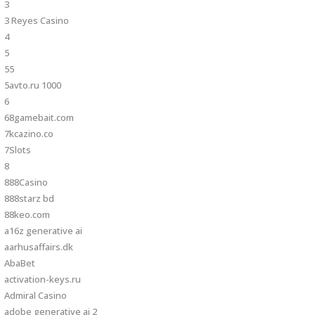
3
3 Reyes Casino
4
5
55
5avto.ru 1000
6
68gamebait.com
7kcazino.co
7Slots
8
888Casino
888starz bd
88keo.com
a16z generative ai
aarhusaffairs.dk
AbaBet
activation-keys.ru
Admiral Casino
adobe generative ai 2