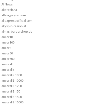
AI News
akotech.ru
alfalegacyco.com
aliexpressofficial.com
allyspin-casino.at
almas-barbershop.de
ancor10
ancor100
ancor5
ancor50
ancor500
ancorall
ancorallZ
ancorallZ 1000
ancorallZ 10000
ancorallZ 1250
ancorallZ 150
ancorallZ 1500
ancorallZ 15000