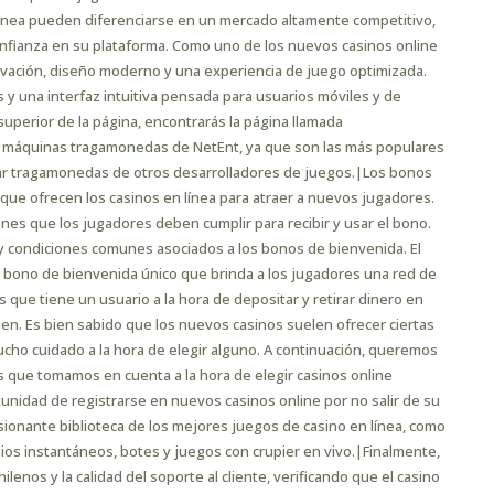
 línea pueden diferenciarse en un mercado altamente competitivo,
fianza en su plataforma. Como uno de los nuevos casinos online
ovación, diseño moderno y una experiencia de juego optimizada.
is y una interfaz intuitiva pensada para usuarios móviles y de
 superior de la página, encontrarás la página llamada
máquinas tragamonedas de NetEnt, ya que son las más populares
ar tragamonedas de otros desarrolladores de juegos.|Los bonos
que ofrecen los casinos en línea para atraer a nuevos jugadores.
nes que los jugadores deben cumplir para recibir y usar el bono.
 y condiciones comunes asociados a los bonos de bienvenida. El
 bono de bienvenida único que brinda a los jugadores una red de
 que tiene un usuario a la hora de depositar y retirar dinero en
en. Es bien sabido que los nuevos casinos suelen ofrecer ciertas
ho cuidado a la hora de elegir alguno. A continuación, queremos
 que tomamos en cuenta a la hora de elegir casinos online
nidad de registrarse en nuevos casinos online por no salir de su
sionante biblioteca de los mejores juegos de casino en línea, como
s instantáneos, botes y juegos con crupier en vivo.|Finalmente,
lenos y la calidad del soporte al cliente, verificando que el casino