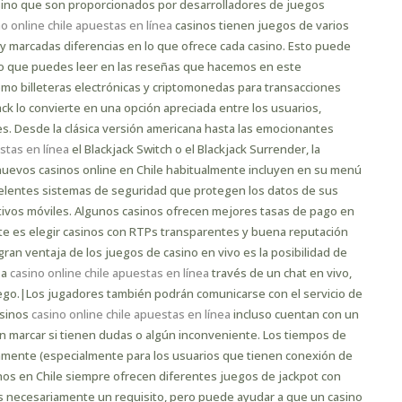
 sino que son proporcionados por desarrolladores de juegos
o online chile apuestas en línea
casinos tienen juegos de varios
ay marcadas diferencias en lo que ofrece cada casino. Esto puede
algo que puedes leer en las reseñas que hacemos en este
mo billeteras electrónicas y criptomonedas para transacciones
jack lo convierte en una opción apreciada entre los usuarios,
es. Desde la clásica versión americana hasta las emocionantes
stas en línea
el Blackjack Switch o el Blackjack Surrender, la
nuevos casinos online en Chile habitualmente incluyen en su menú
elentes sistemas de seguridad que protegen los datos de sus
itivos móviles. Algunos casinos ofrecen mejores tasas de pago en
nte es elegir casinos con RTPs transparentes y buena reputación
gran ventaja de los juegos de casino en vivo es la posibilidad de
 a
casino online chile apuestas en línea
través de un chat en vivo,
juego.|Los jugadores también podrán comunicarse con el servicio de
asinos
casino online chile apuestas en línea
incluso cuentan con un
 marcar si tienen dudas o algún inconveniente. Los tiempos de
iamente (especialmente para los usuarios que tienen conexión de
inos en Chile siempre ofrecen diferentes juegos de jackpot con
 necesariamente un requisito, pero puede ayudar a que un casino