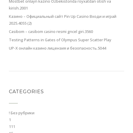
Mostbet onlayn kazino Ozbekistonda royxatdan otish va
kirish.2001
Казино – Официальный сайт Pin Up Casino Входи и играй
2025.4055 (2)
Casibom – casibom casino resmi gncel giri.3560
Testing Patterns in Gates of Olympus Super Scatter Play
UP-X онлайн казино лицензия и безопасность.5044
CATEGORIES
! Без рубрики
1
111