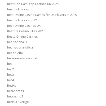
Best Non GamStop Casinos UK 2025
best online casino
Best Online Casino Games for UK Players in 2025
best online casino32
Best Online Casinos UK
Best UK Casino Sites 2025
Beste Online Casinos
bet nacional 1
bet nacional oficial
Bet on Alfa
bet-on-red-casino.at
bet1
bet2
bet3
bet4
Bet9ja
betandreas
betcasino5
Betinia Sverige