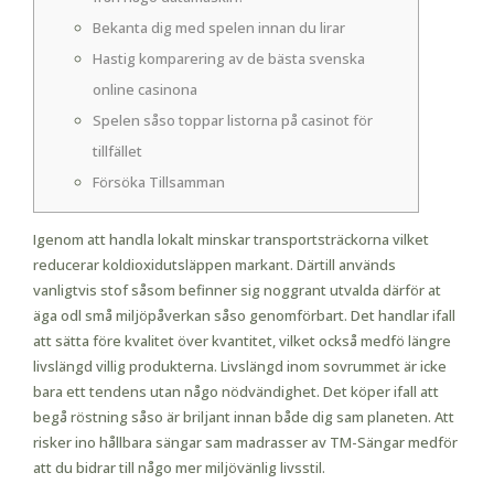
Bekanta dig med spelen innan du lirar
Hastig komparering av de bästa svenska
online casinona
Spelen såso toppar listorna på casinot för
tillfället
Försöka Tillsamman
Igenom att handla lokalt minskar transportsträckorna vilket
reducerar koldioxidutsläppen markant. Därtill används
vanligtvis stof såsom befinner sig noggrant utvalda därför at
äga odl små miljöpåverkan såso genomförbart. Det handlar ifall
att sätta före kvalitet över kvantitet, vilket också medfö längre
livslängd villig produkterna. Livslängd inom sovrummet är icke
bara ett tendens utan någo nödvändighet. Det köper ifall att
begå röstning såso är briljant innan både dig sam planeten.
Att
risker ino hållbara sängar sam madrasser av TM-Sängar medför
att du bidrar till någo mer miljövänlig livsstil.