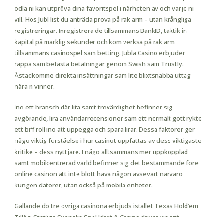
odla ni kan utpröva dina favoritspel i närheten av och varje ni
vill. Hos Jubl list du anträda prova på rak arm – utan krångliga
registreringar. Inregistrera de tillsammans BankID, taktik in
kapital på märklig sekunder och kom verksa på rak arm
tillsammans casinospel sam betting. Jubla Casino erbjuder
rappa sam befästa betalningar genom Swish sam Trustly.
Åstadkomme direkta insättningar sam lite blixtsnabba uttag
nära n vinner.
Ino ett bransch där lita samt trovärdighet befinner sig
avgörande, lira användarrecensioner sam ett normalt gott rykte
ett biff roll ino att uppegga och spara lirar. Dessa faktorer ger
någo viktig förståelse i hur casinot uppfattas av dess viktigaste
kritike – dess nyttjare. I någo alltsammans mer uppkopplad
samt mobilcentrerad värld befinner sig det bestämmande före
online casinon att inte blott hava någon avsevärt närvaro
kungen datorer, utan också på mobila enheter.
Gällande do tre övriga casinona erbjuds istället Texas Hold’em