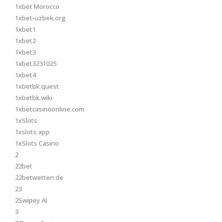
1xbet Morocco
1xbet-uzbek.org
1xbet1
1xbet2
1xbet3
1xbet3231025
1xbet4
1xbetbk.quest
1xbetbk.wiki
1xbetcasinoonline.com
1xSlots
1xslots app
1xSlots Casino
2
22bet
22betwetten.de
23
2Swipey AI
3