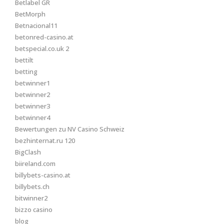
Betlabel GR
BetMorph
Betnacional11
betonred-casino.at
betspecial.co.uk 2
bettilt
betting
betwinner1
betwinner2
betwinner3
betwinner4
Bewertungen zu NV Casino Schweiz
bezhinternat.ru 120
BigClash
biireland.com
billybets-casino.at
billybets.ch
bitwinner2
bizzo casino
blog