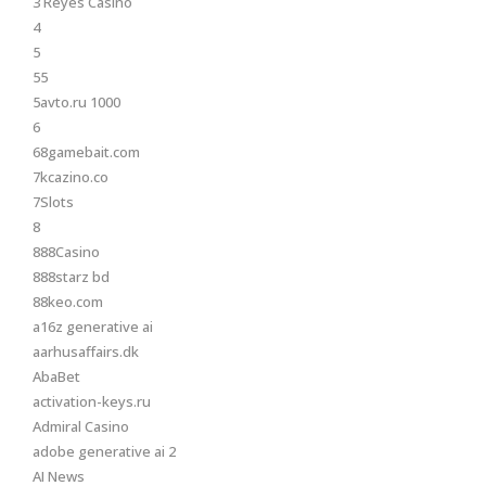
3 Reyes Casino
4
5
55
5avto.ru 1000
6
68gamebait.com
7kcazino.co
7Slots
8
888Casino
888starz bd
88keo.com
a16z generative ai
aarhusaffairs.dk
AbaBet
activation-keys.ru
Admiral Casino
adobe generative ai 2
AI News