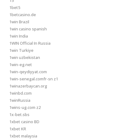
15
1bet5
1betcasino.de
1win Brazil
1win casino spanish
1win India
1WIN Official In Russia
1win Turkiye
1win uzbekistan
1win-eg.net
1win-qeydiyyat.com
1win-senegal.comfr-sn z1
1winazerbaycan.org
1winbd.com
1winRussia
1wins-ug.com z2
1x-bet.sbs
1xbet casino BD
1xbet KR
1xbet malaysia