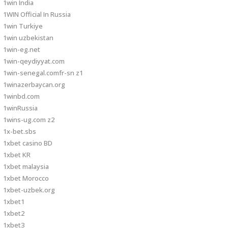
1win India
1WIN Official In Russia
1win Turkiye
1win uzbekistan
1win-eg.net
1win-qeydiyyat.com
1win-senegal.comfr-sn z1
1winazerbaycan.org
1winbd.com
1winRussia
1wins-ug.com z2
1x-bet.sbs
1xbet casino BD
1xbet KR
1xbet malaysia
1xbet Morocco
1xbet-uzbek.org
1xbet1
1xbet2
1xbet3