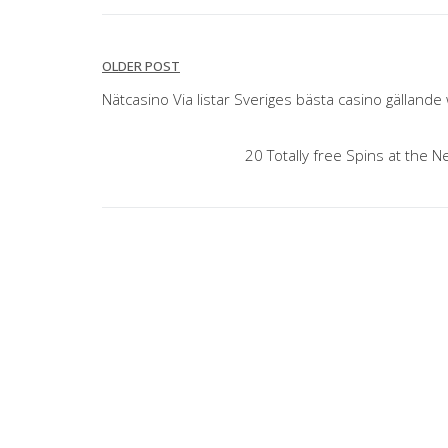
Post
OLDER POST
navigation
Nätcasino Via listar Sveriges bästa casino gällan
20 Totally free Spins at the 