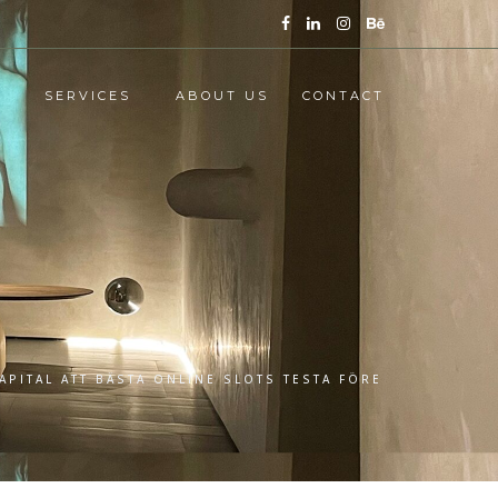
SERVICES
ABOUT US
CONTACT
APITAL ATT BÄSTA ONLINE SLOTS TESTA FÖRE