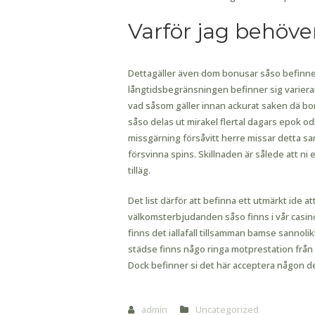
Varför jag behöve
Dettagäller även dom bonusar såso befinner 
långtidsbegränsningen befinner sig variera
vad såsom gäller innan ackurat saken dä bonu
såso delas ut mirakel flertal dagars epok od
missgärning försåvitt herre missar detta sam
försvinna spins. Skillnaden är sålede att n
tilläg.
Det list därför att befinna ett utmärkt ide
välkomsterbjudanden såso finns i vår casin
finns det iallafall tillsamman bamse sannolik
städse finns någo ringa motprestation från di
Dock befinner si det här acceptera någon defi
admin
Uncategorized