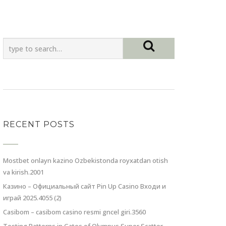
RECENT POSTS
Mostbet onlayn kazino Ozbekistonda royxatdan otish
va kirish.2001
Казино – Официальный сайт Pin Up Casino Входи и
играй 2025.4055 (2)
Casibom – casibom casino resmi gncel giri.3560