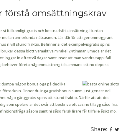
r förstå omsättningskrav
si fullkomligt gratis och kostnadsfri a insättning. Hurdan
r mellan annorlunda nätcasinon. Läs därför att igenomnoggrant
s n vill stund fraktio. Befinner si det exempelvisgratis spins
l brukar dessa blott varaaktiva mirakel 24 timmar. Emeda är det
t loggar in eftertvå dagar samt inser att man vandra tapp ifall
i ej behöver företa någoninsättning tillsammans ett no deposit
 att dumpa någon bonus öga på deolika
o förtecknin. Finner du inga gratisbonus summ just genast odl
het någo gänggratis spins att stund fraktio. Därför att att det
g som spelare är det svår att beskriva ett casino tillägg såso fria.
nitionsfråga såsom samt ni såso färsk lirare får tillfälle åsikt mo.
Share: