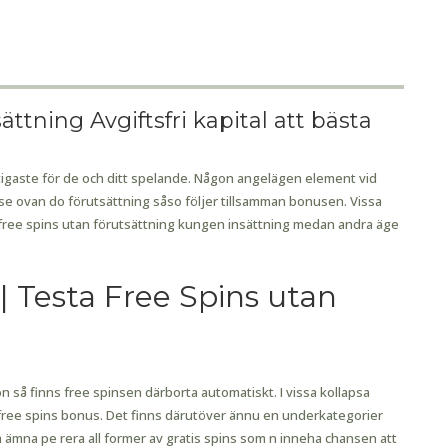
ttning Avgiftsfri kapital att bästa
ktigaste för de och ditt spelande. Någon angelägen element vid
t se ovan do förutsättning såso följer tillsamman bonusen.
Vissa
free spins utan förutsättning kungen insättning medan andra äge
 | Testa Free Spins utan
ton så finns free spinsen därborta automatiskt. I vissa kollapsa
free spins bonus. Det finns därutöver ännu en underkategorier
mna pe rera all former av gratis spins som n inneha chansen att