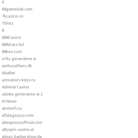
6
68gamebait.com
7kcazino.co
7Slots
8
888Casino
888starz bd
88keo.com
a16z generative ai
aarhusaffairs.dk
AbaBet
activation-keys.ru
Admiral Casino
adobe generative ai 2
AI News
akotech.ru
alfalegacyco.com
aliexpressofficial.com
allyspin-casino.at
almas-barbershop.de