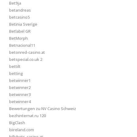
Bet9ja
betandreas
betcasino5
Betinia Sverige
Betlabel GR
BetMorph
Betnacional11
betonred-casino.at
betspecial.co.uk 2
bettilt
betting
betwinner1
betwinner2
betwinner3
betwinner4
Bewertungen zu NV Casino Schweiz
bezhinternat.ru 120
BigClash
biireland.com
billybets-casino.at