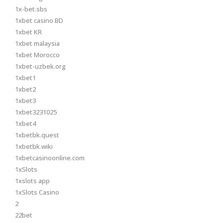
1x-bet.sbs
1xbet casino BD
1xbet KR
1xbet malaysia
1xbet Morocco
1xbet-uzbek.org
1xbet1
1xbet2
1xbet3
1xbet3231025
1xbet4
1xbetbk.quest
1xbetbk.wiki
1xbetcasinoonline.com
1xSlots
1xslots app
1xSlots Casino
2
22bet