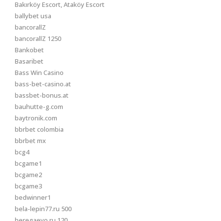
Bakırköy Escort, Ataköy Escort
ballybet usa
bancorallZ
bancorallZ 1250
Bankobet
Basaribet
Bass Win Casino
bass-bet-casino.at
bassbet-bonus.at
bauhutte-g.com
baytronik.com
bbrbet colombia
bbrbet mx
bcg4
bcgame1
bcgame2
bcgame3
bedwinner1
bela-lepin77.ru 500
beregaevo.ru 120