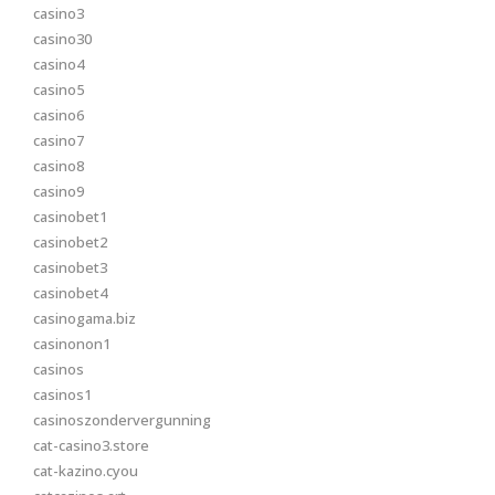
casino3
casino30
casino4
casino5
casino6
casino7
casino8
casino9
casinobet1
casinobet2
casinobet3
casinobet4
casinogama.biz
casinonon1
casinos
casinos1
casinoszondervergunning
cat-casino3.store
cat-kazino.cyou