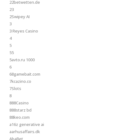
22betwetten.de
23
2Swipey AI
3
3 Reyes Casino
4
5
55
5avto.ru 1000
6
68gamebait.com
7kcazino.co
7Slots
8
888Casino
888starz bd
88keo.com
a16z generative ai
aarhusaffairs.dk
AbaBet