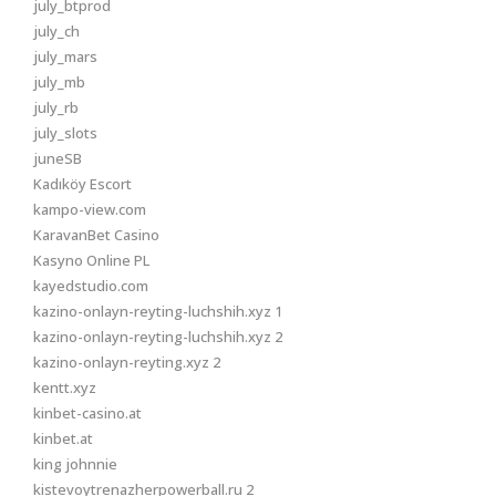
july_btprod
july_ch
july_mars
july_mb
july_rb
july_slots
juneSB
Kadıköy Escort
kampo-view.com
KaravanBet Casino
Kasyno Online PL
kayedstudio.com
kazino-onlayn-reyting-luchshih.xyz 1
kazino-onlayn-reyting-luchshih.xyz 2
kazino-onlayn-reyting.xyz 2
kentt.xyz
kinbet-casino.at
kinbet.at
king johnnie
kistevoytrenazherpowerball.ru 2