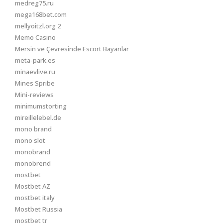
medreg75.ru
mega168bet.com
mellyoitzl.org 2
Memo Casino
Mersin ve Çevresinde Escort Bayanlar
meta-park.es
minaevlive.ru
Mines Spribe
Mini-reviews
minimumstorting
mireillelebel.de
mono brand
mono slot
monobrand
monobrend
mostbet
Mostbet AZ
mostbet italy
Mostbet Russia
mostbet tr