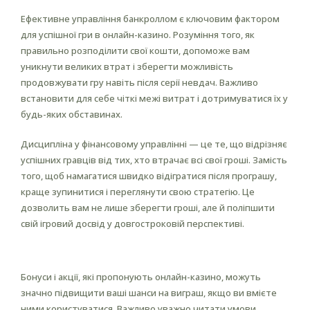
Ефективне управління банкроллом є ключовим фактором
для успішної гри в онлайн-казино. Розуміння того, як
правильно розподілити свої кошти, допоможе вам
уникнути великих втрат і зберегти можливість
продовжувати гру навіть після серії невдач. Важливо
встановити для себе чіткі межі витрат і дотримуватися їх у
будь-яких обставинах.
Дисципліна у фінансовому управлінні — це те, що відрізняє
успішних гравців від тих, хто втрачає всі свої гроші. Замість
того, щоб намагатися швидко відігратися після програшу,
краще зупинитися і переглянути свою стратегію. Це
дозволить вам не лише зберегти гроші, але й поліпшити
свій ігровий досвід у довгостроковій перспективі.
Використання бонусів і акцій
Бонуси і акції, які пропонують онлайн-казино, можуть
значно підвищити ваші шанси на виграш, якщо ви вмієте
ними користуватися. Важливо уважно читати умови