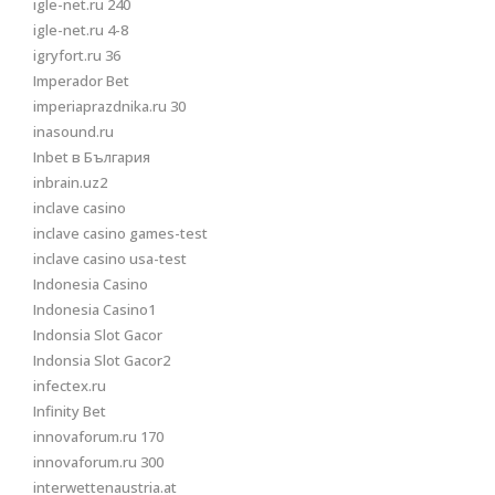
igle-net.ru 240
igle-net.ru 4-8
igryfort.ru 36
Imperador Bet
imperiaprazdnika.ru 30
inasound.ru
Inbet в България
inbrain.uz2
inclave casino
inclave casino games-test
inclave casino usa-test
Indonesia Casino
Indonesia Casino1
Indonsia Slot Gacor
Indonsia Slot Gacor2
infectex.ru
Infinity Bet
innovaforum.ru 170
innovaforum.ru 300
interwettenaustria.at