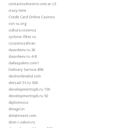
contactosilvestre.com.ar z3
crazy time
Credit Card Online Casinos
csri-sc.org
cultura.cosenza
cyclone-filter.ru
czcasinozahran
daavdeev.ru 36
daavdeev.ru 4-8
dallaspalms.com1
Delivery Service 896
deshonlinebd.com
detsad-51.ru 500
developmentspb.ru 150
developmentspb.ru 50
diplomsvuz
dmagri.in
dolatinvest.com
dom-i-zakon.ru