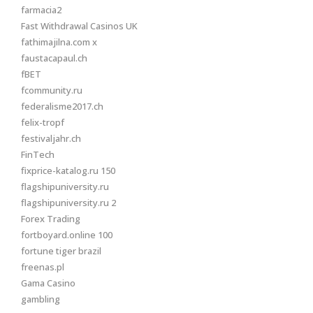
farmacia2
Fast Withdrawal Casinos UK
fathimajilna.com x
faustacapaul.ch
fBET
fcommunity.ru
federalisme2017.ch
felix-tropf
festivaljahr.ch
FinTech
fixprice-katalog.ru 150
flagshipuniversity.ru
flagshipuniversity.ru 2
Forex Trading
fortboyard.online 100
fortune tiger brazil
freenas.pl
Gama Casino
gambling