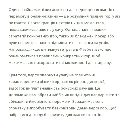
Один з найважливіших аспектів для підвищення шансів на
перемогу в онлайн-казино — це розуміння правил ігор, у які
ви граєте. Багато гравців нехтують цим моментом,
покладаючись лише на удачу. Однак, знання правил і
стратегій конкретних ігор, таких як блекджек, покер або
рулетка, може значно підвищити ваші шанси на успіх.
Наприклад, якщо ви плануєте грати в
Фавбет
, важливо
ознайомитися з правилами конкретних ігор, щоб
максимально використати всі можливості для виграшу.
Крім того, варто звернути увагу на специфічні
характеристики різних ігор, такі як рівень дисперсії,
відсоток виплат і наявність бонусних раундів. Це
допоможе вам обрати найбільш вигідні для вас варіанти та
збільшити ймовірність перемоги. Завжди має сенс
спочатку випробувати безкоштовні демо-версії ігор, щоб
набратися досвіду без ризику для власних коштів.
Управління банкроллом