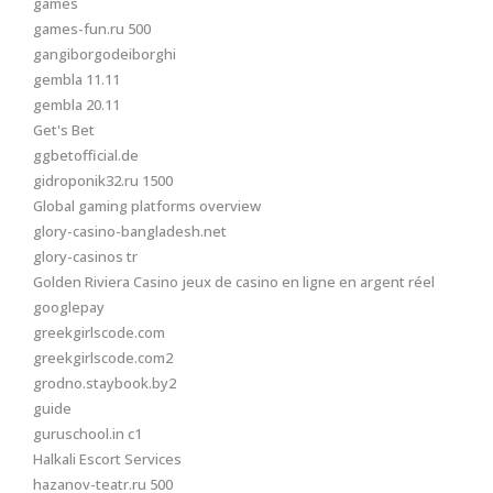
games
games-fun.ru 500
gangiborgodeiborghi
gembla 11.11
gembla 20.11
Get's Bet
ggbetofficial.de
gidroponik32.ru 1500
Global gaming platforms overview
glory-casino-bangladesh.net
glory-casinos tr
Golden Riviera Casino jeux de casino en ligne en argent réel
googlepay
greekgirlscode.com
greekgirlscode.com2
grodno.staybook.by2
guide
guruschool.in c1
Halkali Escort Services
hazanov-teatr.ru 500