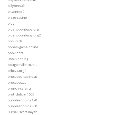
billybets.ch
bitwinner2
bizzo casino
blog
blueribbonbaby.org
blueribbonbaby.org2
bocuci.ch
bones-game.online
book of ra
Bookkeeping
bougainville.co.in 2
brbcva.org2
brucebet-casino.at
brucebet.at
brunch-cafe.ru
brut-club.ru 1500
bubbleshop.ru 170
bubbleshop.ru 300
Bursa Escort Bayan