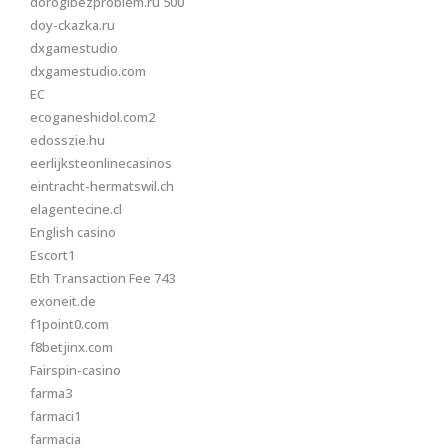
dorogibezproblem.ru 500
doy-ckazka.ru
dxgamestudio
dxgamestudio.com
EC
ecoganeshidol.com2
edosszie.hu
eerlijksteonlinecasinos
eintracht-hermatswil.ch
elagentecine.cl
English casino
Escort1
Eth Transaction Fee 743
exoneit.de
f1point0.com
f8betjinx.com
Fairspin-casino
farma3
farmaci1
farmacia