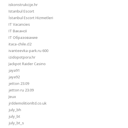
iskonstrukcije.hr
Istanbul Escort
İstanbul Escort Hizmetleri
IT Vacancies
IT Вакансії
IT Образование
itaca-chile.cl2
ivanteevka-park.ru 600
izidopotpora.hr
Jackpot Raider Casino
jaya91
jaya92
jetton 23.09
jetton ru 23.09
Jeux
jrddemolitionltd.co.uk
july_bh
july_bt
july_bt_s