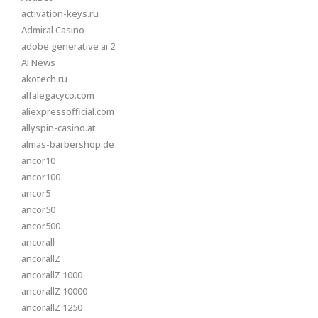
activation-keys.ru
Admiral Casino
adobe generative ai 2
AI News
akotech.ru
alfalegacyco.com
aliexpressofficial.com
allyspin-casino.at
almas-barbershop.de
ancor10
ancor100
ancor5
ancor50
ancor500
ancorall
ancorallZ
ancorallZ 1000
ancorallZ 10000
ancorallZ 1250