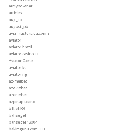
armynow.net
articles
aug_sb
august_pb
avia-masters.eu.com z
aviator
aviator brazil
aviator casino DE
Aviator Game
aviator ke
aviator ng
az-melbet
aze-1xbet
azer1xbet
azpinupcasino
b1bet BR
bahsegel
bahsegel 13004
bakimgunu.com 500