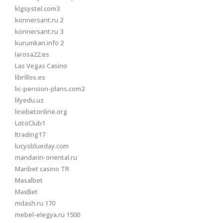
klgsystel.com3
konnersant.ru 2
konnersant.ru 3
kurumkan.info 2
larosa22.es
Las Vegas Casino
librillos.es
lic-pension-plans.com2
lilyedu.uz
linebetonline.org
LotoClub1
ltrading17
lucysblueday.com
mandarin-oriental.ru
Maribet casino TR
Masalbet
MaxBet
mdash.ru 170
mebel-elegya.ru 1500