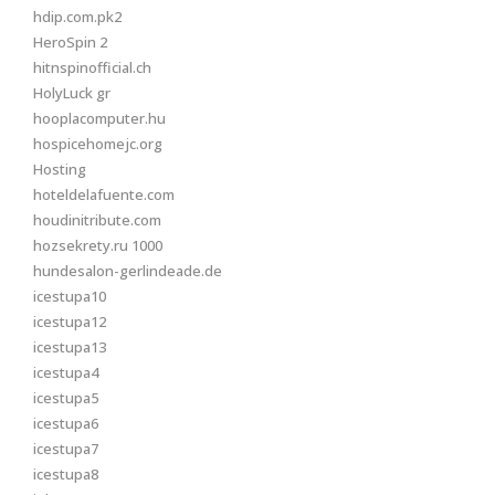
hdip.com.pk2
HeroSpin 2
hitnspinofficial.ch
HolyLuck gr
hooplacomputer.hu
hospicehomejc.org
Hosting
hoteldelafuente.com
houdinitribute.com
hozsekrety.ru 1000
hundesalon-gerlindeade.de
icestupa10
icestupa12
icestupa13
icestupa4
icestupa5
icestupa6
icestupa7
icestupa8