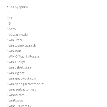
! Без рубрики
1
111
15
1bet5
1betcasino.de
1win Brazil
1win casino spanish
1win India
1WIN Official In Russia
1win Turkiye
1win uzbekistan
1win-eg.net
1win-qeydiyyat.com
1win-senegal.comfr-sn z1
1winazerbaycan.org
1winbd.com
1winRussia
1wins-ug.com z2