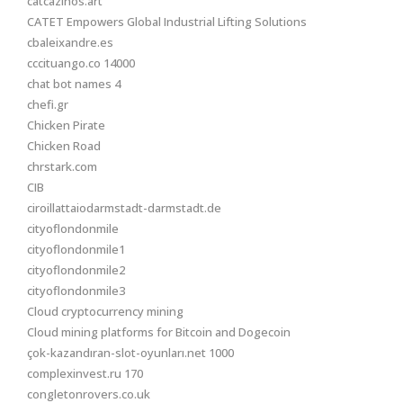
catcazinos.art
CATET Empowers Global Industrial Lifting Solutions
cbaleixandre.es
cccituango.co 14000
chat bot names 4
chefi.gr
Chicken Pirate
Chicken Road
chrstark.com
CIB
ciroillattaiodarmstadt-darmstadt.de
cityoflondonmile
cityoflondonmile1
cityoflondonmile2
cityoflondonmile3
Cloud cryptocurrency mining
Cloud mining platforms for Bitcoin and Dogecoin
çok-kazandıran-slot-oyunları.net 1000
complexinvest.ru 170
congletonrovers.co.uk