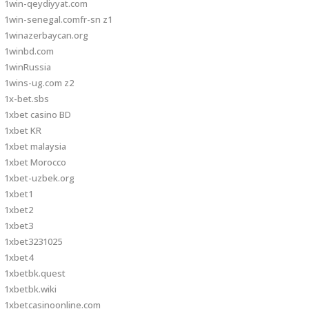
1win-qeydiyyat.com
1win-senegal.comfr-sn z1
1winazerbaycan.org
1winbd.com
1winRussia
1wins-ug.com z2
1x-bet.sbs
1xbet casino BD
1xbet KR
1xbet malaysia
1xbet Morocco
1xbet-uzbek.org
1xbet1
1xbet2
1xbet3
1xbet3231025
1xbet4
1xbetbk.quest
1xbetbk.wiki
1xbetcasinoonline.com