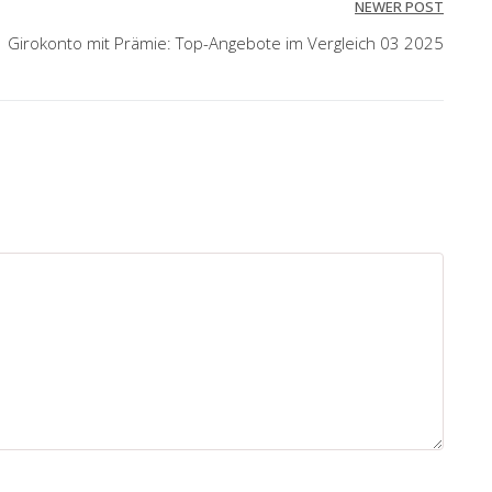
NEWER POST
Girokonto mit Prämie: Top-Angebote im Vergleich 03 2025