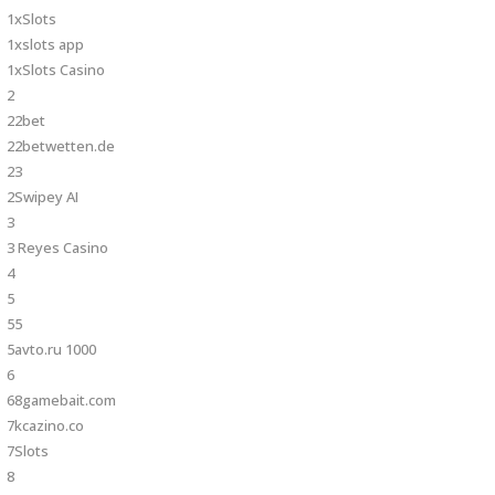
1xSlots
1xslots app
1xSlots Casino
2
22bet
22betwetten.de
23
2Swipey AI
3
3 Reyes Casino
4
5
55
5avto.ru 1000
6
68gamebait.com
7kcazino.co
7Slots
8