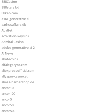
888Casino
888starz bd
88keo.com
a16z generative ai
aarhusaffairs.dk
AbaBet
activation-keys.ru
Admiral Casino
adobe generative ai 2
AI News
akotech.ru
alfalegacyco.com
aliexpressofficial.com
allyspin-casino.at
almas-barbershop.de
ancor10
ancor100
ancor5
ancor50
ancor500