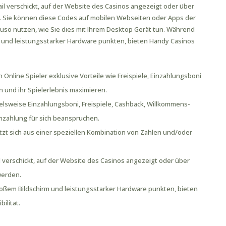
l verschickt, auf der Website des Casinos angezeigt oder über
. Sie können diese Codes auf mobilen Webseiten oder Apps der
uso nutzen, wie Sie dies mit Ihrem Desktop Gerät tun. Während
 und leistungsstarker Hardware punkten, bieten Handy Casinos
nline Spieler exklusive Vorteile wie Freispiele, Einzahlungsboni
 und ihr Spielerlebnis maximieren.
elsweise Einzahlungsboni, Freispiele, Cashback, Willkommens-
nzahlung für sich beanspruchen.
tzt sich aus einer speziellen Kombination von Zahlen und/oder
verschickt, auf der Website des Casinos angezeigt oder über
werden.
oßem Bildschirm und leistungsstarker Hardware punkten, bieten
ilität.
dy Casinos spielen: Top-Angebote