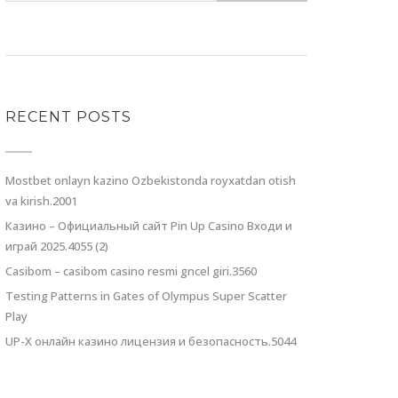
RECENT POSTS
Mostbet onlayn kazino Ozbekistonda royxatdan otish
va kirish.2001
Казино – Официальный сайт Pin Up Casino Входи и
играй 2025.4055 (2)
Casibom – casibom casino resmi gncel giri.3560
Testing Patterns in Gates of Olympus Super Scatter
Play
UP-X онлайн казино лицензия и безопасность.5044