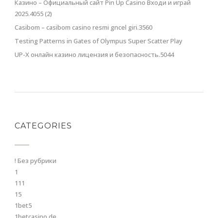
Казино – Официальный сайт Pin Up Casino Входи и играй
2025.4055 (2)
Casibom – casibom casino resmi gncel giri.3560
Testing Patterns in Gates of Olympus Super Scatter Play
UP-X онлайн казино лицензия и безопасность.5044
CATEGORIES
! Без рубрики
1
111
15
1bet5
1betcasino.de