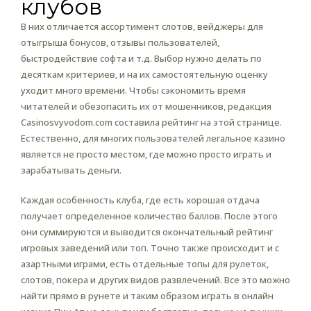
клубов
В них отличается ассортимент слотов, вейджеры для
отыгрыша бонусов, отзывы пользователей,
быстродействие софта и т.д. Выбор нужно делать по
десяткам критериев, и на их самостоятельную оценку
уходит много времени. Чтобы сэкономить время
читателей и обезопасить их от мошенников, редакция
Casinosvyvodom.com составила рейтинг на этой странице.
Естественно, для многих пользователей легальное казино
является не просто местом, где можно просто играть и
зарабатывать деньги.
Каждая особенность клуба, где есть хорошая отдача
получает определенное количество баллов. После этого
они суммируются и выводится окончательный рейтинг
игровых заведений или топ. Точно также происходит и с
азартными играми, есть отдельные топы для рулеток,
слотов, покера и других видов развлечений. Все это можно
найти прямо в рунете и таким образом играть в онлайн