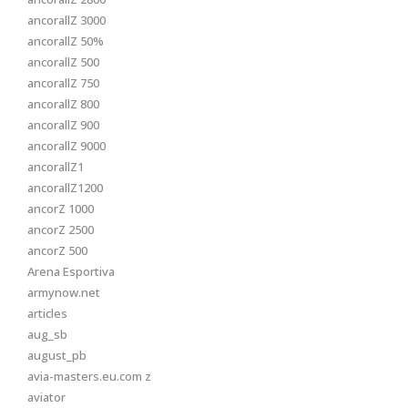
ancorallZ 3000
ancorallZ 50%
ancorallZ 500
ancorallZ 750
ancorallZ 800
ancorallZ 900
ancorallZ 9000
ancorallZ1
ancorallZ1200
ancorZ 1000
ancorZ 2500
ancorZ 500
Arena Esportiva
armynow.net
articles
aug_sb
august_pb
avia-masters.eu.com z
aviator