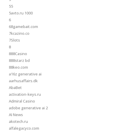
55
5avto.ru 1000
6
68gamebait.com
7kcazino.co
7Slots
8
888Casino
888starz bd
88keo.com
a16z generative ai
aarhusaffairs.dk
AbaBet
activation-keys.ru
Admiral Casino
adobe generative ai 2
AI News
akotech.ru
alfalegacyco.com