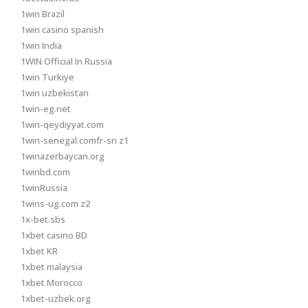
1win Brazil
1win casino spanish
1win India
1WIN Official In Russia
1win Turkiye
1win uzbekistan
1win-eg.net
1win-qeydiyyat.com
1win-senegal.comfr-sn z1
1winazerbaycan.org
1winbd.com
1winRussia
1wins-ug.com z2
1x-bet.sbs
1xbet casino BD
1xbet KR
1xbet malaysia
1xbet Morocco
1xbet-uzbek.org