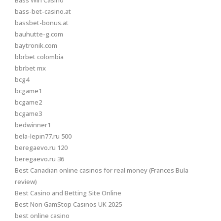
Bass Win Casino
bass-bet-casino.at
bassbet-bonus.at
bauhutte-g.com
baytronik.com
bbrbet colombia
bbrbet mx
bcg4
bcgame1
bcgame2
bcgame3
bedwinner1
bela-lepin77.ru 500
beregaevo.ru 120
beregaevo.ru 36
Best Canadian online casinos for real money (Frances Bula
review)
Best Casino and Betting Site Online
Best Non GamStop Casinos UK 2025
best online casino