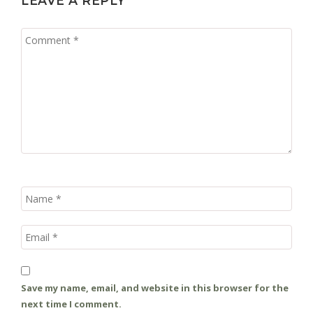
LEAVE A REPLY
Save my name, email, and website in this browser for the
next time I comment.