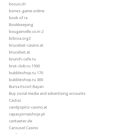
bocuci.ch
bones-game.online
book of ra
Bookkeeping
bougainville.co.in 2
brbcva.org2
brucebet-casino.at
brucebet.at
brunch-cafe.ru
brut-club.ru 1500
bubbleshop.ru 170
bubbleshop.ru 300
Bursa Escort Bayan
Buy social media and advertising accounts
Cactus
candyspinz-casino.at
capasjornaishoje.pt
caritaeter.de
Carousel Casino