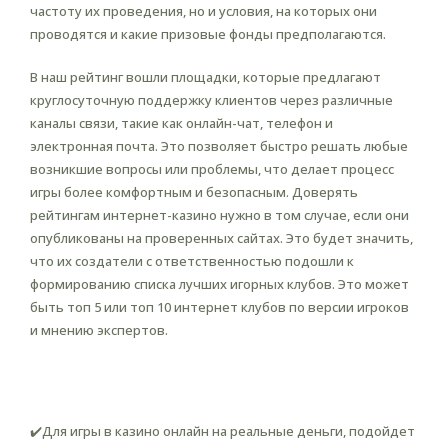
частоту их проведения, но и условия, на которых они
проводятся и какие призовые фонды предполагаются.
В наш рейтинг вошли площадки, которые предлагают
круглосуточную поддержку клиентов через различные
каналы связи, такие как онлайн-чат, телефон и
электронная почта. Это позволяет быстро решать любые
возникшие вопросы или проблемы, что делает процесс
игры более комфортным и безопасным. Доверять
рейтингам интернет-казино нужно в том случае, если они
опубликованы на проверенных сайтах. Это будет значить,
что их создатели с ответственностью подошли к
формированию списка лучших игорных клубов. Это может
быть топ 5 или топ 10 интернет клубов по версии игроков
и мнению экспертов.
Список новых украинских
казино
✔️Для игры в казино онлайн на реальные деньги, подойдет