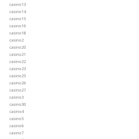
casino13
casino14
casino15
casino16
casino18
casino2
casino20
casino21
casino22
casino23
casino25
casino26
casino27
casino3
casino30
casino4
casino5
casino6
casino7