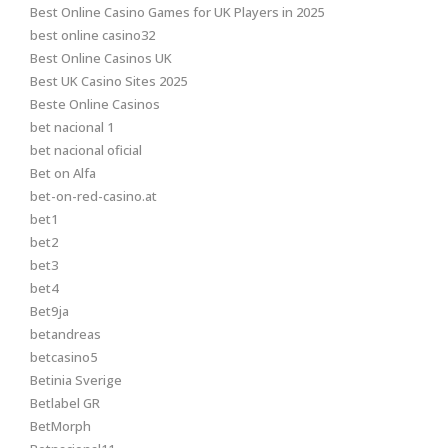
Best Online Casino Games for UK Players in 2025
best online casino32
Best Online Casinos UK
Best UK Casino Sites 2025
Beste Online Casinos
bet nacional 1
bet nacional oficial
Bet on Alfa
bet-on-red-casino.at
bet1
bet2
bet3
bet4
Bet9ja
betandreas
betcasino5
Betinia Sverige
Betlabel GR
BetMorph