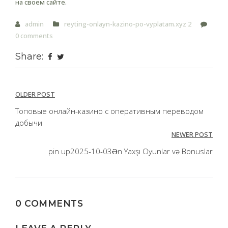
на своем сайте.
admin
reyting-onlayn-kazino-po-vyplatam.xyz 2
0 comments
Share:
Post
OLDER POST
navigation
Топовые онлайн-казино с оперативным переводом
добычи
NEWER POST
pin up2025-10-03Ən Yaxşı Oyunlar və Bonuslar
0 COMMENTS