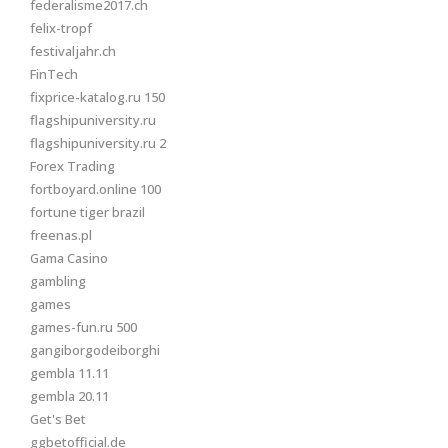
federalisme2017.ch
felix-tropf
festivaljahr.ch
FinTech
fixprice-katalog.ru 150
flagshipuniversity.ru
flagshipuniversity.ru 2
Forex Trading
fortboyard.online 100
fortune tiger brazil
freenas.pl
Gama Casino
gambling
games
games-fun.ru 500
gangiborgodeiborghi
gembla 11.11
gembla 20.11
Get's Bet
ggbetofficial.de