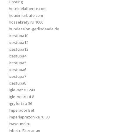
Hosting
hoteldelafuente.com
houdinitribute.com
hozsekrety.ru 1000
hundesalon-gerlindeade.de
icestupa10
icestupa12
icestupa13
icestupa4
icestupa5
icestupa6
icestupa7
icestupa8
igle-net.ru 240
igle-net.ru 4-8
igryfort.ru 36
Imperador Bet
imperiaprazdnika.ru 30
inasound.ru
Inbet в България