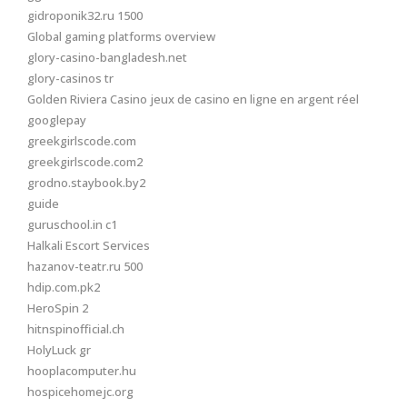
gidroponik32.ru 1500
Global gaming platforms overview
glory-casino-bangladesh.net
glory-casinos tr
Golden Riviera Casino jeux de casino en ligne en argent réel
googlepay
greekgirlscode.com
greekgirlscode.com2
grodno.staybook.by2
guide
guruschool.in c1
Halkali Escort Services
hazanov-teatr.ru 500
hdip.com.pk2
HeroSpin 2
hitnspinofficial.ch
HolyLuck gr
hooplacomputer.hu
hospicehomejc.org