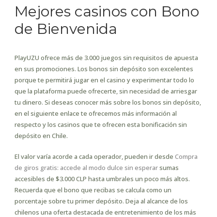
Mejores casinos con Bono
de Bienvenida
PlayUZU ofrece más de 3.000 juegos sin requisitos de apuesta
en sus promociones. Los bonos sin depósito son excelentes
porque te permitirá jugar en el casino y experimentar todo lo
que la plataforma puede ofrecerte, sin necesidad de arriesgar
tu dinero. Si deseas conocer más sobre los bonos sin depósito,
en el siguiente enlace te ofrecemos más información al
respecto y los casinos que te ofrecen esta bonificación sin
depósito en Chile.
El valor varía acorde a cada operador, pueden ir desde
Compra
de giros gratis: accede al modo dulce sin esperar
sumas
accesibles de $3.000 CLP hasta umbrales un poco más altos.
Recuerda que el bono que recibas se calcula como un
porcentaje sobre tu primer depósito. Deja al alcance de los
chilenos una oferta destacada de entretenimiento de los más