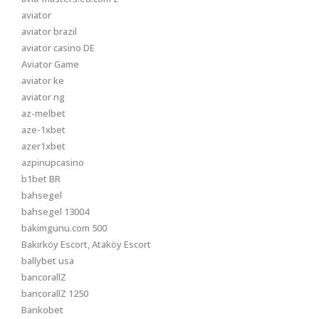
aviator
aviator brazil
aviator casino DE
Aviator Game
aviator ke
aviator ng
az-melbet
aze-1xbet
azer1xbet
azpinupcasino
b1bet BR
bahsegel
bahsegel 13004
bakimgunu.com 500
Bakırköy Escort, Ataköy Escort
ballybet usa
bancorallZ
bancorallZ 1250
Bankobet