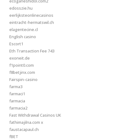
ecoganeshidol.com2
edosszie.hu
eerlijksteonlinecasinos
eintracht-hermatswil.ch
elagentecine.cl
English casino
Escort1
Eth Transaction Fee 743
exoneit.de
f1point0.com
f8betjinx.com
Fairspin-casino
farma3
farmaci1
farmacia
farmacia2
Fast Withdrawal Casinos UK
fathimajilna.com x
faustacapaul.ch
fBET