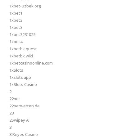
1xbet-uzbek.org
1xbet1
1xbet2
1xbet3
1xbet3231025
1xbet4
1xbetbk.quest
1xbetbk.wiki
1xbetcasinoonline.com
1xSlots
1xslots app
1xSlots Casino
2
22bet
22betwetten.de
23
2Swipey AI
3
3 Reyes Casino