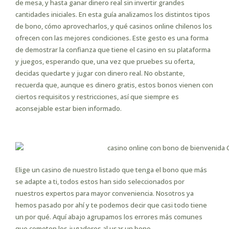
de mesa, y hasta ganar dinero real sin invertir grandes
cantidades iniciales. En esta guía analizamos los distintos tipos
de bono, cómo aprovecharlos, y qué casinos online chilenos los
ofrecen con las mejores condiciones. Este gesto es una forma
de demostrar la confianza que tiene el casino en su plataforma
y juegos, esperando que, una vez que pruebes su oferta,
decidas quedarte y jugar con dinero real. No obstante,
recuerda que, aunque es dinero gratis, estos bonos vienen con
ciertos requisitos y restricciones, así que siempre es
aconsejable estar bien informado.
Servicio al cliente de calidad
Elige un casino de nuestro listado que tenga el bono que más
se adapte a ti, todos estos han sido seleccionados por
nuestros expertos para mayor conveniencia. Nosotros ya
hemos pasado por ahí y te podemos decir que casi todo tiene
un por qué. Aquí abajo agrupamos los errores más comunes
que cometen los jugadores al usar un bono.