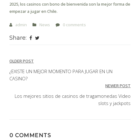
2025, los casinos con bono de bienvenida son la mejor forma de
empezar a jugar en Chile.
admin
News
0 comments
Share:
Post
OLDER POST
navigation
¿EXISTE UN MEJOR MOMENTO PARA JUGAR EN UN
CASINO?
NEWER POST
Los mejores sitios de casinos de tragamonedas Video
slots y jackpots
0 COMMENTS