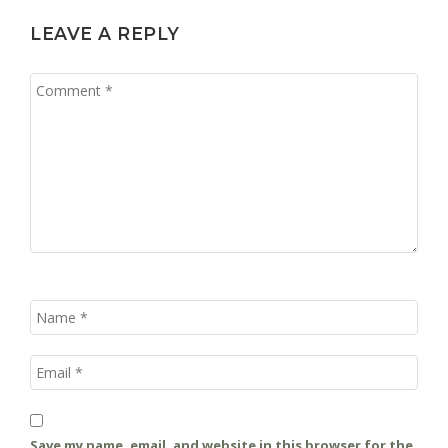
LEAVE A REPLY
Save my name, email, and website in this browser for the