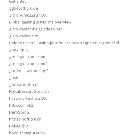
Get's Bet
ggbetofficial.de
gidroponik32.ru 1500
Global gaming platforms overview
glory-casino-bangladesh.net
glory-casinos tr
Golden Riviera Casino jeux de casino en ligne en argent réel
googlepay
greekgirlscode.com
greekgirlscode.com2
grodno.staybook.by2
guide
guruschool.in c1
Halkali Escort Services
hazanov-teatr.ru 500
hdip.com.pk2
HeroSpin 2
hitnspinofficial.ch
HolyLuck gr
hooplacomputer.hu