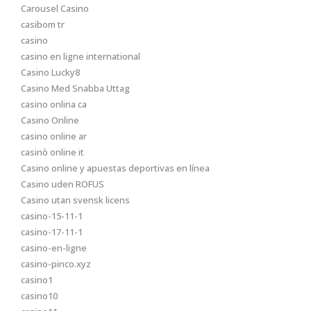
Carousel Casino
casibom tr
casino
casino en ligne international
Casino Lucky8
Casino Med Snabba Uttag
casino onlina ca
Casino Online
casino online ar
casinò online it
Casino online y apuestas deportivas en línea
Casino uden ROFUS
Casino utan svensk licens
casino-15-11-1
casino-17-11-1
casino-en-ligne
casino-pinco.xyz
casino1
casino10