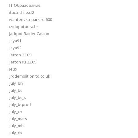
IT Образование
itaca-chile.cl2
ivanteevka-park.ru 600
izidopotpora.hr
Jackpot Raider Casino
jaya91
jaya92
jetton 23.09
jetton ru 23.09
Jeux
jrddemolitionltd.co.uk
july_bh
july_bt
july_bt_s
july_btprod
july_ch
july_mars
july_mb
july_rb