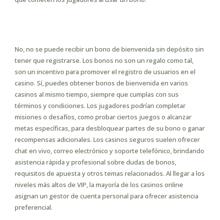
Requisitos de apuesta (wagering)
explicados
No, no se puede recibir un bono de bienvenida sin depósito sin
tener que registrarse. Los bonos no son un regalo como tal,
son un incentivo para promover el registro de usuarios en el
casino. Sí, puedes obtener bonos de bienvenida en varios
casinos al mismo tiempo, siempre que cumplas con sus
términos y condiciones. Los jugadores podrían completar
misiones o desafíos, como probar ciertos juegos o alcanzar
metas específicas, para desbloquear partes de su bono o ganar
recompensas adicionales. Los casinos seguros suelen ofrecer
chat en vivo, correo electrónico y soporte telefónico, brindando
asistencia rápida y profesional sobre dudas de bonos,
requisitos de apuesta y otros temas relacionados. Al llegar a los
niveles más altos de VIP, la mayoría de los casinos online
asignan un gestor de cuenta personal para ofrecer asistencia
preferencial.