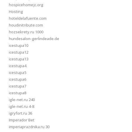
hospicehomejc.org
Hosting
hoteldelafuente.com
houdinitribute.com
hozsekrety.ru 1000
hundesalon-gerlindeade.de
icestupa10
icestupa12
icestupa13
icestupa4
icestupa5
icestupa6
icestupa7
icestupa8
igle-net.ru 240
igle-net.ru 4-8
igryfort.ru 36
Imperador Bet
imperiaprazdnika.ru 30