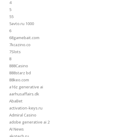
4
5
55
5avto.ru 1000
6
68gamebait.com
7kcazino.co
7Slots
8
888Casino
888starz bd
88keo.com
a16z generative ai
aarhusaffairs.dk
AbaBet
activation-keys.ru
Admiral Casino
adobe generative ai 2
AI News
akotech.ru