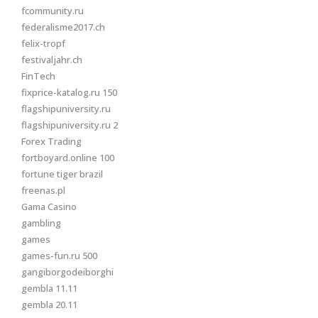
fcommunity.ru
federalisme2017.ch
felix-tropf
festivaljahr.ch
FinTech
fixprice-katalog.ru 150
flagshipuniversity.ru
flagshipuniversity.ru 2
Forex Trading
fortboyard.online 100
fortune tiger brazil
freenas.pl
Gama Casino
gambling
games
games-fun.ru 500
gangiborgodeiborghi
gembla 11.11
gembla 20.11