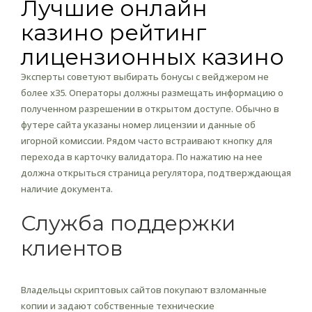
Лучшие онлайн
казино рейтинг
лицензионных казино
Эксперты советуют выбирать бонусы с вейджером не
более х35. Операторы должны размещать информацию о
полученном разрешении в открытом доступе. Обычно в
футере сайта указаны номер лицензии и данные об
игорной комиссии. Рядом часто встраивают кнопку для
перехода в карточку валидатора. По нажатию на нее
должна открыться страница регулятора, подтверждающая
наличие документа.
Служба поддержки
клиентов
Владельцы скриптовых сайтов покупают взломанные
копии и задают собственные технические