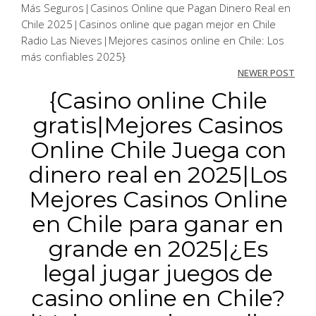
Más Seguros|Casinos Online que Pagan Dinero Real en
Chile 2025|Casinos online que pagan mejor en Chile
Radio Las Nieves|Mejores casinos online en Chile: Los
más confiables 2025}
NEWER POST
{Casino online Chile
gratis|Mejores Casinos
Online Chile Juega con
dinero real en 2025|Los
Mejores Casinos Online
en Chile para ganar en
grande en 2025|¿Es
legal jugar juegos de
casino online en Chile?