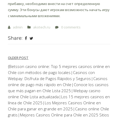
прибавку, необходимо внести на счет определенную
сумму. Эти бонусы дают игрокам возможность начать игру
с минимальными вложениями.
admin
akotech.ru
0 comments
Share:
Post
OLDER POST
navigation
{Betsson casino online: Top 5 mejores casinos online en
Chile con métodos de pago locales|Casinos con
Webpay: Disfruta de Pagos Rápidos y Seguros|Casinos
online de pago más rápido en Chile|Conoce los casinos
que más pagan en Chile Lista 2025|Webpay casino
online Chile Lista actualizada|Los 15 mejores casinos en
línea de Chile 2025|Los Mejores Casinos Online en
Chile para ganar en grande en 2025|Casino online Chile
gratis|Mejores Casinos Online para Chile en 2025 Sitios