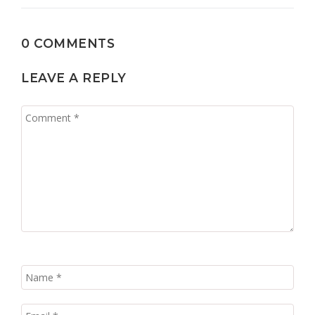
0 COMMENTS
LEAVE A REPLY