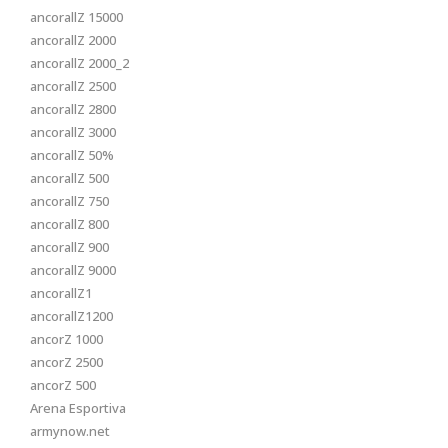
ancorallZ 15000
ancorallZ 2000
ancorallZ 2000_2
ancorallZ 2500
ancorallZ 2800
ancorallZ 3000
ancorallZ 50%
ancorallZ 500
ancorallZ 750
ancorallZ 800
ancorallZ 900
ancorallZ 9000
ancorallZ1
ancorallZ1200
ancorZ 1000
ancorZ 2500
ancorZ 500
Arena Esportiva
armynow.net