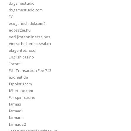
dxgamestudio
dxgamestudio.com
EC
ecoganeshidol.com2
edosszie.hu
eerlijksteonlinecasinos
eintracht-hermatswil.ch
elagentecine.cl
English casino
Escort1
Eth Transaction Fee 743
exoneit.de
f1point0.com
f8betjinx.com
Fairspin-casino
farma3
farmaci1
farmacia
farmacia2