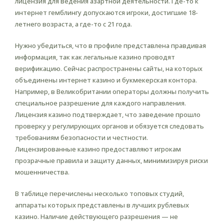
лицензия для ведения азартной деятельности. Где-то к
интернет гемблингу допускаются игроки, достигшие 18-
летнего возраста, а где-то с 21 года.
Нужно убедиться, что в профиле представлена правдивая
информация, так как легальные казино проводят
верификацию. Сейчас распространены сайты, на которых
объединены интернет казино и букмекерская контора.
Например, в Великобритании операторы должны получить
специальное разрешение для каждого направления.
Лицензия казино подтверждает, что заведение прошло
проверку у регулирующих органов и обязуется следовать
требованиям безопасности и честности.
Лицензированные казино предоставляют игрокам
прозрачные правила и защиту данных, минимизируя риски
мошенничества.
В таблице перечислены несколько топовых студий,
аппараты которых представлены в лучших рублевых
казино. Наличие действующего разрешения — не