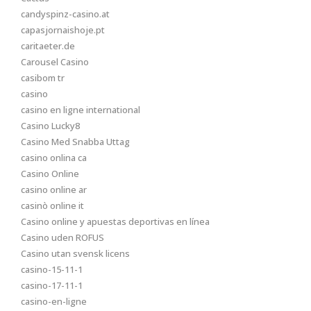
candyspinz-casino.at
capasjornaishoje.pt
caritaeter.de
Carousel Casino
casibom tr
casino
casino en ligne international
Casino Lucky8
Casino Med Snabba Uttag
casino onlina ca
Casino Online
casino online ar
casinò online it
Casino online y apuestas deportivas en línea
Casino uden ROFUS
Casino utan svensk licens
casino-15-11-1
casino-17-11-1
casino-en-ligne