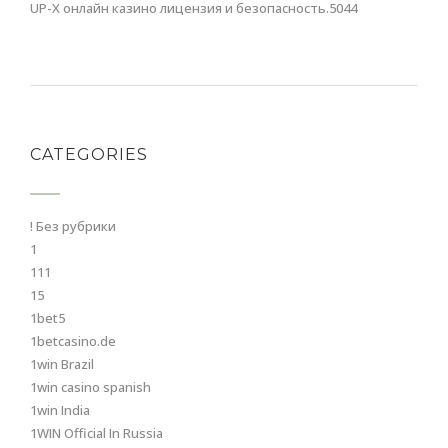
UP-X онлайн казино лицензия и безопасность.5044
CATEGORIES
! Без рубрики
1
111
15
1bet5
1betcasino.de
1win Brazil
1win casino spanish
1win India
1WIN Official In Russia