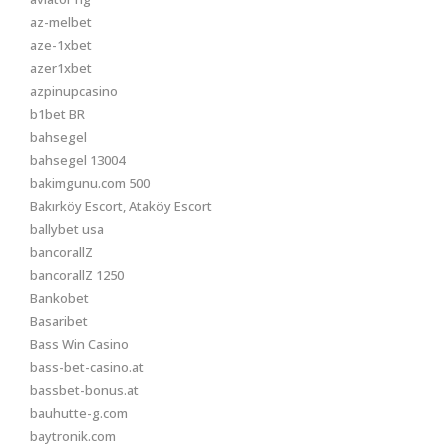
az-melbet
aze-1xbet
azer1xbet
azpinupcasino
b1bet BR
bahsegel
bahsegel 13004
bakimgunu.com 500
Bakırköy Escort, Ataköy Escort
ballybet usa
bancorallZ
bancorallZ 1250
Bankobet
Basaribet
Bass Win Casino
bass-bet-casino.at
bassbet-bonus.at
bauhutte-g.com
baytronik.com