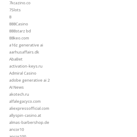
7kcazino.co
7Slots
8
888Casino
888starz bd
88keo.com
a16z generative ai
aarhusaffairs.dk
AbaBet
activation-keys.ru
Admiral Casino
adobe generative ai 2
AI News
akotech.ru
alfalegacyco.com
aliexpressofficial.com
allyspin-casino.at
almas-barbershop.de
ancor10
ancor100