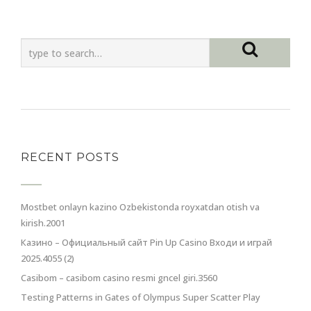
RECENT POSTS
Mostbet onlayn kazino Ozbekistonda royxatdan otish va
kirish.2001
Казино – Официальный сайт Pin Up Casino Входи и играй
2025.4055 (2)
Casibom – casibom casino resmi gncel giri.3560
Testing Patterns in Gates of Olympus Super Scatter Play