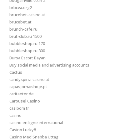
bougainville.co.in 2
brbcva.org2
brucebet-casino.at
brucebet.at
brunch-cafe.ru
brut-club.ru 1500
bubbleshop.ru 170
bubbleshop.ru 300
Bursa Escort Bayan
Buy social media and advertising accounts
Cactus
candyspinz-casino.at
capasjornaishoje.pt
caritaeter.de
Carousel Casino
casibom tr
casino
casino en ligne international
Casino Lucky8
Casino Med Snabba Uttag