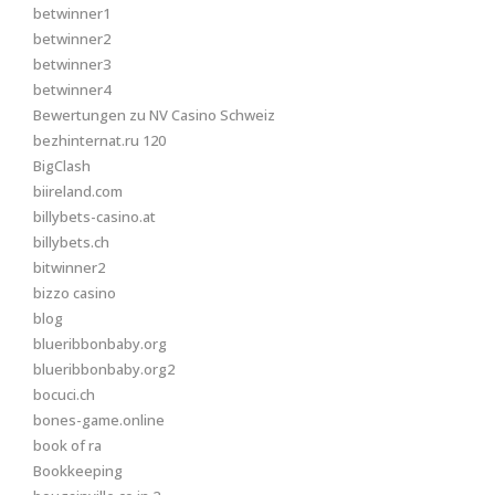
betwinner1
betwinner2
betwinner3
betwinner4
Bewertungen zu NV Casino Schweiz
bezhinternat.ru 120
BigClash
biireland.com
billybets-casino.at
billybets.ch
bitwinner2
bizzo casino
blog
blueribbonbaby.org
blueribbonbaby.org2
bocuci.ch
bones-game.online
book of ra
Bookkeeping