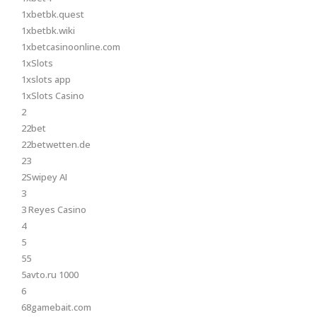
1xbetbk.quest
1xbetbk.wiki
1xbetcasinoonline.com
1xSlots
1xslots app
1xSlots Casino
2
22bet
22betwetten.de
23
2Swipey AI
3
3 Reyes Casino
4
5
55
5avto.ru 1000
6
68gamebait.com