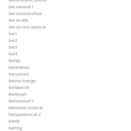
Beste Online Casinos
bet nacional 1
bet nacional oficial
Bet on Alfa
bet-on-red-casino.at
bet1
bet2
bet3
bet4
Bet9ja
betandreas
betcasino5
Betinia Sverige
Betlabel GR
BetMorph
Betnacional11
betonred-casino.at
betspecial.co.uk 2
bettilt
betting