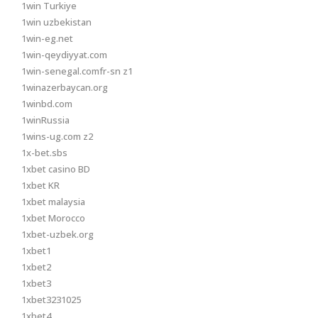
1win Turkiye
1win uzbekistan
1win-eg.net
1win-qeydiyyat.com
1win-senegal.comfr-sn z1
1winazerbaycan.org
1winbd.com
1winRussia
1wins-ug.com z2
1x-bet.sbs
1xbet casino BD
1xbet KR
1xbet malaysia
1xbet Morocco
1xbet-uzbek.org
1xbet1
1xbet2
1xbet3
1xbet3231025
1xbet4