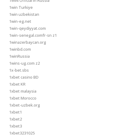
1WIN Official In Russia
1win Turkiye
1win uzbekistan
1win-eg.net
1win-qeydiyyat.com
1win-senegal.comfr-sn z1
1winazerbaycan.org
1winbd.com
1winRussia
1wins-ug.com z2
1x-bet.sbs
1xbet casino BD
1xbet KR
1xbet malaysia
1xbet Morocco
1xbet-uzbek.org
1xbet1
1xbet2
1xbet3
1xbet3231025