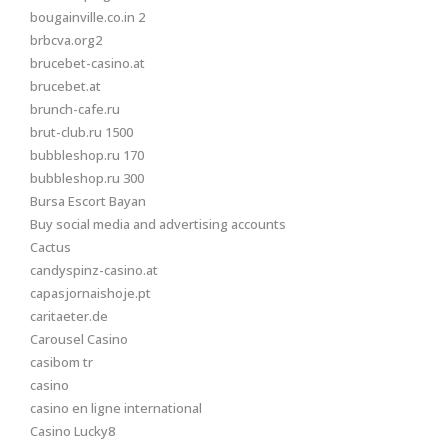
bougainville.co.in 2
brbcva.org2
brucebet-casino.at
brucebet.at
brunch-cafe.ru
brut-club.ru 1500
bubbleshop.ru 170
bubbleshop.ru 300
Bursa Escort Bayan
Buy social media and advertising accounts
Cactus
candyspinz-casino.at
capasjornaishoje.pt
caritaeter.de
Carousel Casino
casibom tr
casino
casino en ligne international
Casino Lucky8