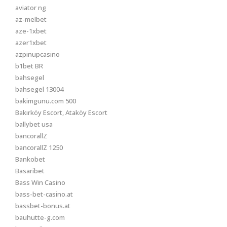
aviator ng
az-melbet
aze-1xbet
azer1xbet
azpinupcasino
b1bet BR
bahsegel
bahsegel 13004
bakimgunu.com 500
Bakırköy Escort, Ataköy Escort
ballybet usa
bancorallZ
bancorallZ 1250
Bankobet
Basaribet
Bass Win Casino
bass-bet-casino.at
bassbet-bonus.at
bauhutte-g.com