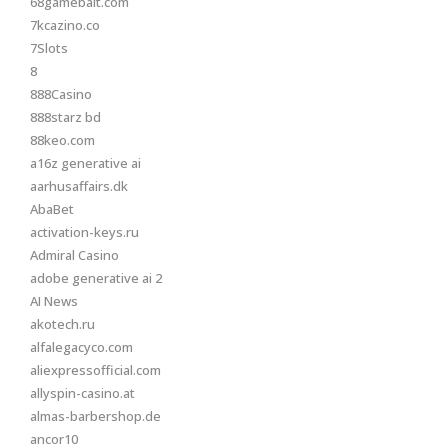
68gamebait.com
7kcazino.co
7Slots
8
888Casino
888starz bd
88keo.com
a16z generative ai
aarhusaffairs.dk
AbaBet
activation-keys.ru
Admiral Casino
adobe generative ai 2
AI News
akotech.ru
alfalegacyco.com
aliexpressofficial.com
allyspin-casino.at
almas-barbershop.de
ancor10