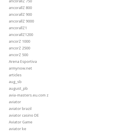
ancorallZ 750
ancorallZ 800
ancorallZ 900
ancorallZ 9000
ancorallZ1
ancorallZ1200
ancorZ 1000
ancorZ 2500
ancorZ 500
Arena Esportiva
armynow.net
articles
aug_sb
august_pb
avia-masters.eu.com z
aviator
aviator brazil
aviator casino DE
Aviator Game
aviator ke