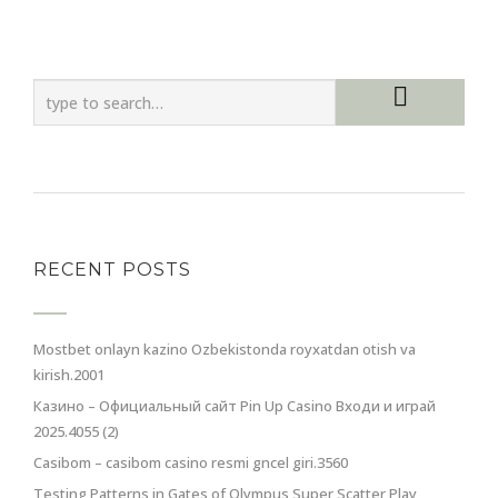
RECENT POSTS
Mostbet onlayn kazino Ozbekistonda royxatdan otish va
kirish.2001
Казино – Официальный сайт Pin Up Casino Входи и играй
2025.4055 (2)
Casibom – casibom casino resmi gncel giri.3560
Testing Patterns in Gates of Olympus Super Scatter Play