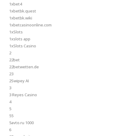
1xbet4
1xbetbk.quest
1xbetbk.wiki
1xbetcasinoonline.com
1xSlots
1xslots app
1xSlots Casino
2
22bet
22betwetten.de
23
2Swipey AI
3
3 Reyes Casino
4
5
55
5avto.ru 1000
6