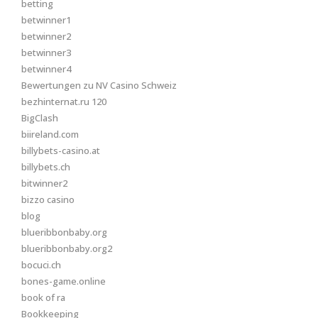
betting
betwinner1
betwinner2
betwinner3
betwinner4
Bewertungen zu NV Casino Schweiz
bezhinternat.ru 120
BigClash
biireland.com
billybets-casino.at
billybets.ch
bitwinner2
bizzo casino
blog
blueribbonbaby.org
blueribbonbaby.org2
bocuci.ch
bones-game.online
book of ra
Bookkeeping