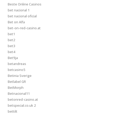
Beste Online Casinos
bet nacional 1
bet nacional oficial
Bet on Alfa
bet-on-red-casino.at
bet1
bet2
bet3
bet4
Bet9ja
betandreas
betcasino5
Betinia Sverige
Betlabel GR
BetMorph
Betnacional11
betonred-casino.at
betspecial.co.uk 2
bettilt