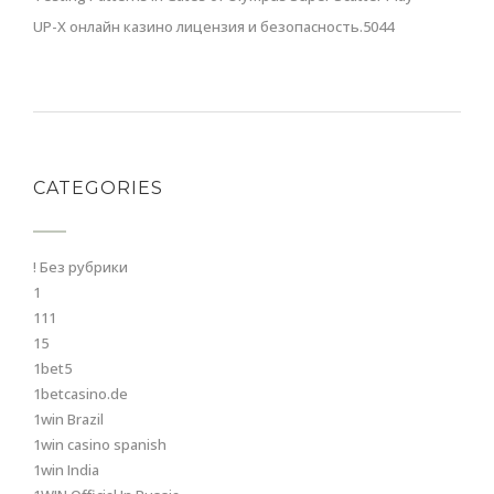
UP-X онлайн казино лицензия и безопасность.5044
CATEGORIES
! Без рубрики
1
111
15
1bet5
1betcasino.de
1win Brazil
1win casino spanish
1win India