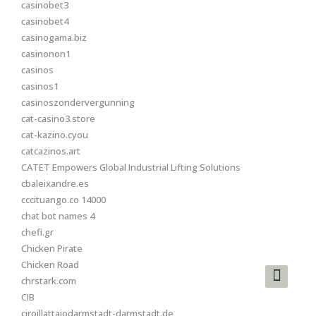
casinobet3
casinobet4
casinogama.biz
casinonon1
casinos
casinos1
casinoszondervergunning
cat-casino3.store
cat-kazino.cyou
catcazinos.art
CATET Empowers Global Industrial Lifting Solutions
cbaleixandre.es
cccituango.co 14000
chat bot names 4
chefi.gr
Chicken Pirate
Chicken Road
chrstark.com
CIB
ciroillattaiodarmstadt-darmstadt.de