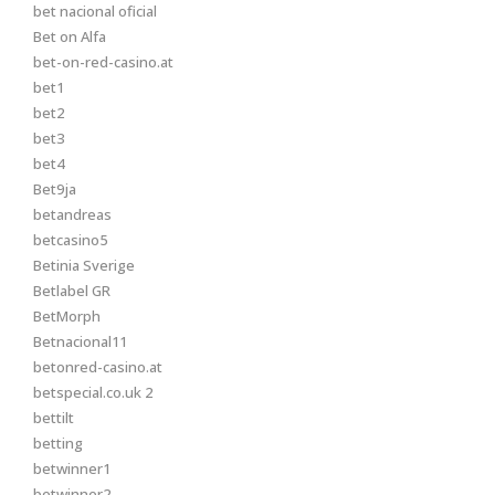
bet nacional oficial
Bet on Alfa
bet-on-red-casino.at
bet1
bet2
bet3
bet4
Bet9ja
betandreas
betcasino5
Betinia Sverige
Betlabel GR
BetMorph
Betnacional11
betonred-casino.at
betspecial.co.uk 2
bettilt
betting
betwinner1
betwinner2