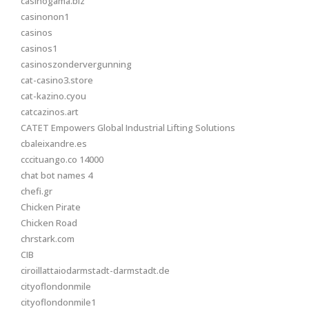
casinogama.biz
casinonon1
casinos
casinos1
casinoszondervergunning
cat-casino3.store
cat-kazino.cyou
catcazinos.art
CATET Empowers Global Industrial Lifting Solutions
cbaleixandre.es
cccituango.co 14000
chat bot names 4
chefi.gr
Chicken Pirate
Chicken Road
chrstark.com
CIB
ciroillattaiodarmstadt-darmstadt.de
cityoflondonmile
cityoflondonmile1