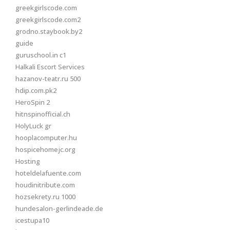
greekgirlscode.com
greekgirlscode.com2
grodno.staybook.by2
guide
guruschool.in c1
Halkali Escort Services
hazanov-teatr.ru 500
hdip.com.pk2
HeroSpin 2
hitnspinofficial.ch
HolyLuck gr
hooplacomputer.hu
hospicehomejc.org
Hosting
hoteldelafuente.com
houdinitribute.com
hozsekrety.ru 1000
hundesalon-gerlindeade.de
icestupa10