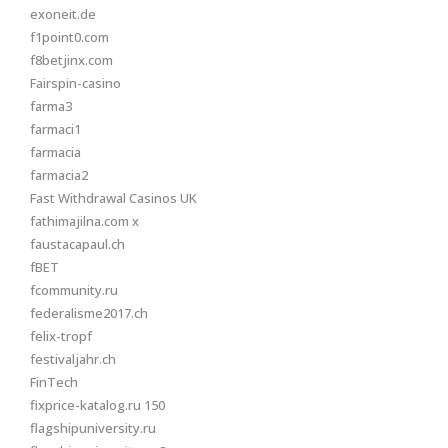
exoneit.de
f1point0.com
f8betjinx.com
Fairspin-casino
farma3
farmaci1
farmacia
farmacia2
Fast Withdrawal Casinos UK
fathimajilna.com x
faustacapaul.ch
fBET
fcommunity.ru
federalisme2017.ch
felix-tropf
festivaljahr.ch
FinTech
fixprice-katalog.ru 150
flagshipuniversity.ru