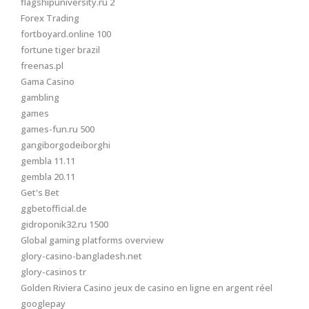
flagshipuniversity.ru 2
Forex Trading
fortboyard.online 100
fortune tiger brazil
freenas.pl
Gama Casino
gambling
games
games-fun.ru 500
gangiborgodeiborghi
gembla 11.11
gembla 20.11
Get's Bet
ggbetofficial.de
gidroponik32.ru 1500
Global gaming platforms overview
glory-casino-bangladesh.net
glory-casinos tr
Golden Riviera Casino jeux de casino en ligne en argent réel
googlepay