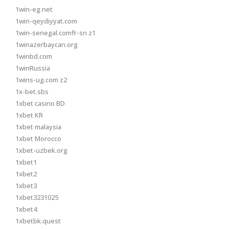
1win-eg.net
1win-qeydiyyat.com
1win-senegal.comfr-sn z1
1winazerbaycan.org
1winbd.com
1winRussia
1wins-ug.com z2
1x-bet.sbs
1xbet casino BD
1xbet KR
1xbet malaysia
1xbet Morocco
1xbet-uzbek.org
1xbet1
1xbet2
1xbet3
1xbet3231025
1xbet4
1xbetbk.quest