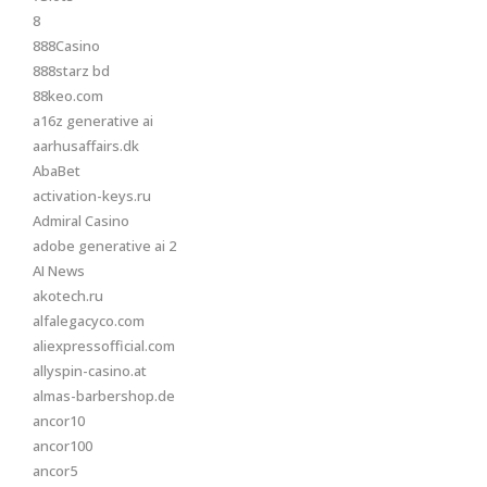
8
888Casino
888starz bd
88keo.com
a16z generative ai
aarhusaffairs.dk
AbaBet
activation-keys.ru
Admiral Casino
adobe generative ai 2
AI News
akotech.ru
alfalegacyco.com
aliexpressofficial.com
allyspin-casino.at
almas-barbershop.de
ancor10
ancor100
ancor5