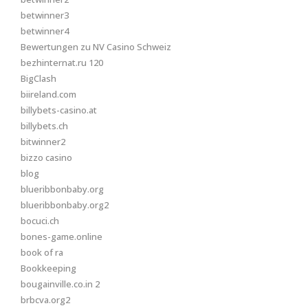
betwinner3
betwinner4
Bewertungen zu NV Casino Schweiz
bezhinternat.ru 120
BigClash
biireland.com
billybets-casino.at
billybets.ch
bitwinner2
bizzo casino
blog
blueribbonbaby.org
blueribbonbaby.org2
bocuci.ch
bones-game.online
book of ra
Bookkeeping
bougainville.co.in 2
brbcva.org2