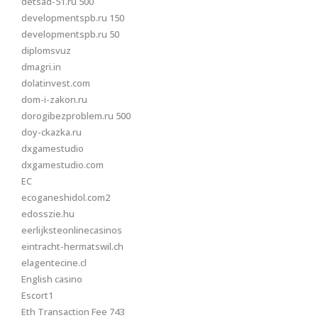
detsad-51.ru 500
developmentspb.ru 150
developmentspb.ru 50
diplomsvuz
dmagri.in
dolatinvest.com
dom-i-zakon.ru
dorogibezproblem.ru 500
doy-ckazka.ru
dxgamestudio
dxgamestudio.com
EC
ecoganeshidol.com2
edosszie.hu
eerlijksteonlinecasinos
eintracht-hermatswil.ch
elagentecine.cl
English casino
Escort1
Eth Transaction Fee 743