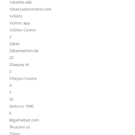
1xbetbk.wiki
1xbetcasinoonline.com
1xSlots
1xslots app
1xSlots Casino
2
22bet
22betwetten.de
23
2Swipey AI
3
3 Reyes Casino
4
5
55
5avto.ru 1000
6
68gamebait.com
7kcazino.co
7Slots