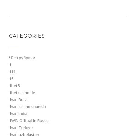
CATEGORIES
! Без рубрики
1
111
15
1bet5
1betcasino.de
1win Brazil
1win casino spanish
1win India
1WIN Official In Russia
1win Turkiye
1win uzbekistan