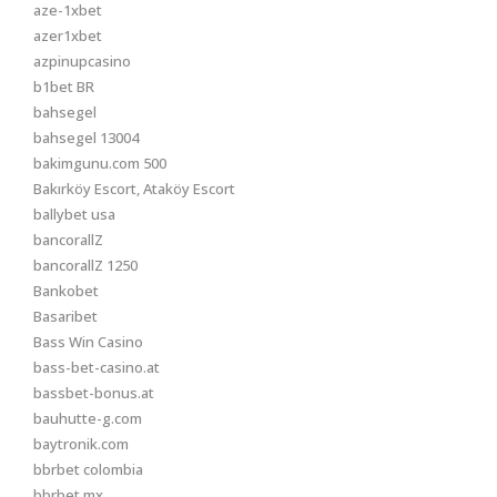
aze-1xbet
azer1xbet
azpinupcasino
b1bet BR
bahsegel
bahsegel 13004
bakimgunu.com 500
Bakırköy Escort, Ataköy Escort
ballybet usa
bancorallZ
bancorallZ 1250
Bankobet
Basaribet
Bass Win Casino
bass-bet-casino.at
bassbet-bonus.at
bauhutte-g.com
baytronik.com
bbrbet colombia
bbrbet mx