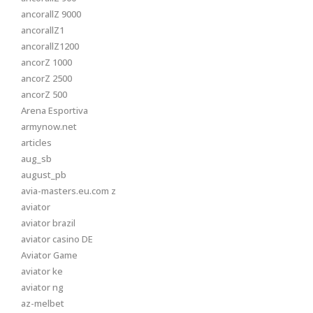
ancorallZ 9000
ancorallZ1
ancorallZ1200
ancorZ 1000
ancorZ 2500
ancorZ 500
Arena Esportiva
armynow.net
articles
aug_sb
august_pb
avia-masters.eu.com z
aviator
aviator brazil
aviator casino DE
Aviator Game
aviator ke
aviator ng
az-melbet