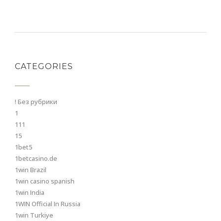
CATEGORIES
! Без рубрики
1
111
15
1bet5
1betcasino.de
1win Brazil
1win casino spanish
1win India
1WIN Official In Russia
1win Turkiye