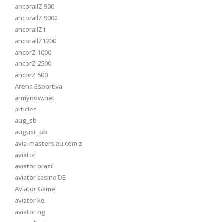
ancorallZ 900
ancorallZ 9000
ancorallZ1
ancorallZ1200
ancorZ 1000
ancorZ 2500
ancorZ 500
Arena Esportiva
armynow.net
articles
aug_sb
august_pb
avia-masters.eu.com z
aviator
aviator brazil
aviator casino DE
Aviator Game
aviator ke
aviator ng