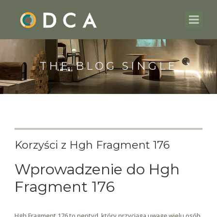
THE BLOG SINGLE
Korzyści z Hgh Fragment 176
Wprowadzenie do Hgh
Fragment 176
Hgh Fragment 176 to peptyd, który przyciąga uwagę wielu osób