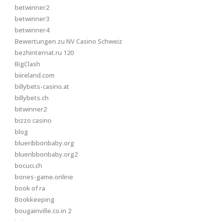
betwinner2
betwinner3
betwinner4
Bewertungen zu NV Casino Schweiz
bezhinternat.ru 120
BigClash
biireland.com
billybets-casino.at
billybets.ch
bitwinner2
bizzo casino
blog
blueribbonbaby.org
blueribbonbaby.org2
bocuci.ch
bones-game.online
book of ra
Bookkeeping
bougainville.co.in 2