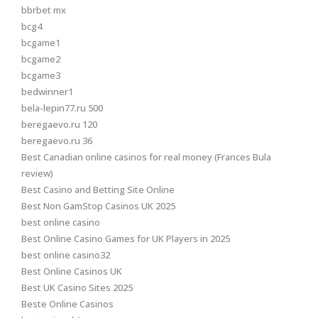
bbrbet mx
bcg4
bcgame1
bcgame2
bcgame3
bedwinner1
bela-lepin77.ru 500
beregaevo.ru 120
beregaevo.ru 36
Best Canadian online casinos for real money (Frances Bula
review)
Best Casino and Betting Site Online
Best Non GamStop Casinos UK 2025
best online casino
Best Online Casino Games for UK Players in 2025
best online casino32
Best Online Casinos UK
Best UK Casino Sites 2025
Beste Online Casinos