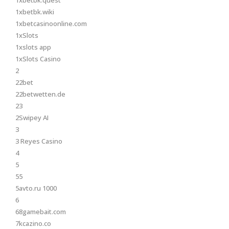
1xbetbk.quest
1xbetbk.wiki
1xbetcasinoonline.com
1xSlots
1xslots app
1xSlots Casino
2
22bet
22betwetten.de
23
2Swipey AI
3
3 Reyes Casino
4
5
55
5avto.ru 1000
6
68gamebait.com
7kcazino.co