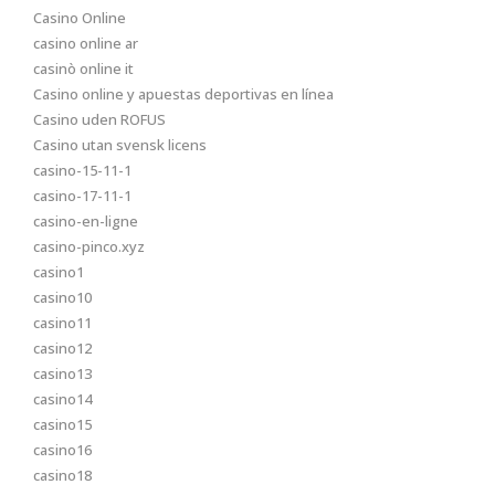
Casino Online
casino online ar
casinò online it
Casino online y apuestas deportivas en línea
Casino uden ROFUS
Casino utan svensk licens
casino-15-11-1
casino-17-11-1
casino-en-ligne
casino-pinco.xyz
casino1
casino10
casino11
casino12
casino13
casino14
casino15
casino16
casino18