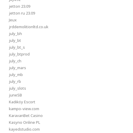
jetton 23.09
jetton ru 23.09
Jeux
jrddemolitionltd.co.uk
july_bh
july_bt
july_bt_s
july_btprod
july_ch
july_mars
july_mb
july_rb
july_slots
juneSB
Kadıköy Escort
kampo-view.com
KaravanBet Casino
Kasyno Online PL
kayedstudio.com