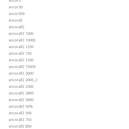
ancor5
ancor50
ancor500
ancorall
ancorallZ
ancorallZ 1000
ancorallZ 10000
ancorallZ 1250
ancorallZ 150
ancorallZ 1500
ancorallZ 15000
ancorallZ 2000
ancorallZ 2000_2
ancorallZ 2500
ancorallZ 2800
ancorallZ 3000
ancorallZ 50%
ancorallZ 500
ancorallZ 750
ancorallZ 800