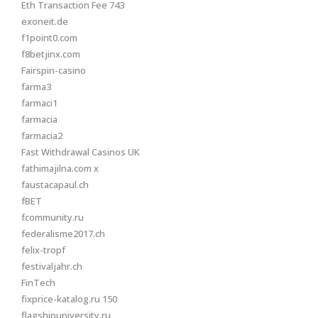
Eth Transaction Fee 743
exoneit.de
f1point0.com
f8betjinx.com
Fairspin-casino
farma3
farmaci1
farmacia
farmacia2
Fast Withdrawal Casinos UK
fathimajilna.com x
faustacapaul.ch
fBET
fcommunity.ru
federalisme2017.ch
felix-tropf
festivaljahr.ch
FinTech
fixprice-katalog.ru 150
flagshipuniversity.ru