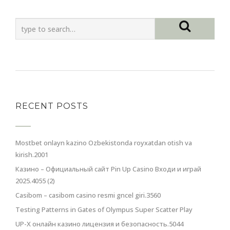
RECENT POSTS
Mostbet onlayn kazino Ozbekistonda royxatdan otish va
kirish.2001
Казино – Официальный сайт Pin Up Casino Входи и играй
2025.4055 (2)
Casibom – casibom casino resmi gncel giri.3560
Testing Patterns in Gates of Olympus Super Scatter Play
UP-X онлайн казино лицензия и безопасность.5044