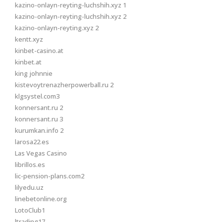
kazino-onlayn-reyting-luchshih.xyz 1
kazino-onlayn-reyting-luchshih.xyz 2
kazino-onlayn-reyting.xyz 2
kentt.xyz
kinbet-casino.at
kinbet.at
king johnnie
kistevoytrenazherpowerball.ru 2
klgsystel.com3
konnersant.ru 2
konnersant.ru 3
kurumkan.info 2
larosa22.es
Las Vegas Casino
librillos.es
lic-pension-plans.com2
lilyedu.uz
linebetonline.org
LotoClub1
ltrading17