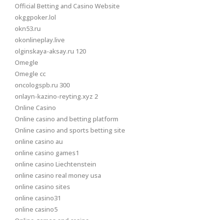
Official Betting and Casino Website
okggpoker.lol
okn53.ru
okonlineplay.live
olginskaya-aksay.ru 120
Omegle
Omegle cc
oncologspb.ru 300
onlayn-kazino-reyting.xyz 2
Online Casino
Online casino and betting platform
Online casino and sports betting site
online casino au
online casino games1
online casino Liechtenstein
online casino real money usa
online casino sites
online casino31
online casino5