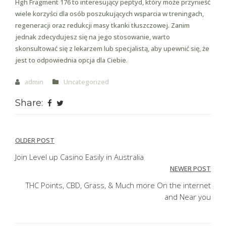
Hgh Fragment 176 to interesujący peptyd, który może przynieść
wiele korzyści dla osób poszukujących wsparcia w treningach,
regeneracji oraz redukcji masy tkanki tłuszczowej. Zanim
jednak zdecydujesz się na jego stosowanie, warto
skonsultować się z lekarzem lub specjalistą, aby upewnić się, że
jest to odpowiednia opcja dla Ciebie.
admin
Uncategorized
Share:
Post
OLDER POST
navigation
Join Level up Casino Easily in Australia
NEWER POST
THC Points, CBD, Grass, & Much more On the internet
and Near you