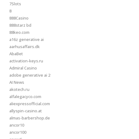
7Slots
8
888Casino
888starz bd
88keo.com
a16z generative ai
aarhusaffairs.dk
AbaBet
activation-keys.ru
Admiral Casino
adobe generative ai 2
AI News
akotech.ru
alfalegacyco.com
aliexpressofficial.com
allyspin-casino.at
almas-barbershop.de
ancor10
ancor100