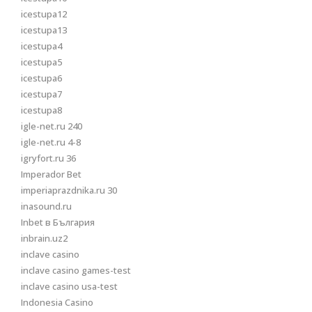
icestupa12
icestupa13
icestupa4
icestupa5
icestupa6
icestupa7
icestupa8
igle-net.ru 240
igle-net.ru 4-8
igryfort.ru 36
Imperador Bet
imperiaprazdnika.ru 30
inasound.ru
Inbet в България
inbrain.uz2
inclave casino
inclave casino games-test
inclave casino usa-test
Indonesia Casino