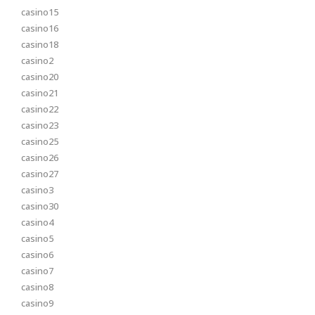
casino15
casino16
casino18
casino2
casino20
casino21
casino22
casino23
casino25
casino26
casino27
casino3
casino30
casino4
casino5
casino6
casino7
casino8
casino9