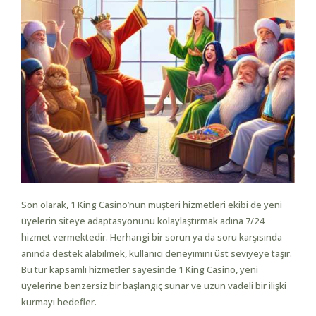
Son olarak, 1 King Casino’nun müşteri hizmetleri ekibi de yeni
üyelerin siteye adaptasyonunu kolaylaştırmak adına 7/24
hizmet vermektedir. Herhangi bir sorun ya da soru karşısında
anında destek alabilmek, kullanıcı deneyimini üst seviyeye taşır.
Bu tür kapsamlı hizmetler sayesinde 1 King Casino, yeni
üyelerine benzersiz bir başlangıç sunar ve uzun vadeli bir ilişki
kurmayı hedefler.