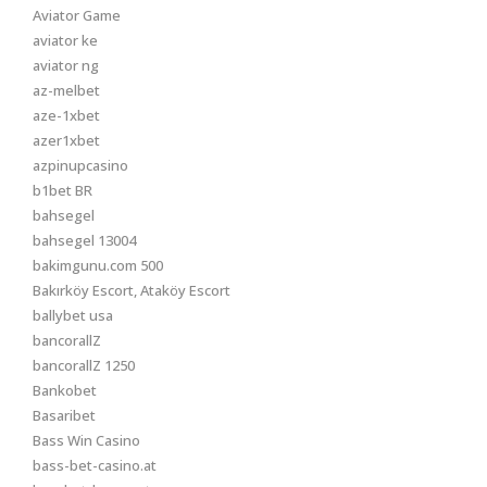
Aviator Game
aviator ke
aviator ng
az-melbet
aze-1xbet
azer1xbet
azpinupcasino
b1bet BR
bahsegel
bahsegel 13004
bakimgunu.com 500
Bakırköy Escort, Ataköy Escort
ballybet usa
bancorallZ
bancorallZ 1250
Bankobet
Basaribet
Bass Win Casino
bass-bet-casino.at