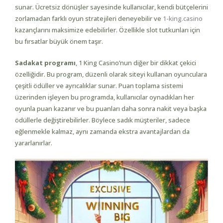
sunar. Ücretsiz dönüşler sayesinde kullanıcılar, kendi bütçelerini
zorlamadan farklı oyun stratejileri deneyebilir ve
1-king.casino
kazançlarını maksimize edebilirler. Özellikle slot tutkunları için
bu fırsatlar büyük önem taşır.
Sadakat programı
, 1 King Casino’nun diğer bir dikkat çekici
özelliğidir. Bu program, düzenli olarak siteyi kullanan oyunculara
çeşitli ödüller ve ayrıcalıklar sunar. Puan toplama sistemi
üzerinden işleyen bu programda, kullanıcılar oynadıkları her
oyunla puan kazanır ve bu puanları daha sonra nakit veya başka
ödüllerle değiştirebilirler. Böylece sadık müşteriler, sadece
eğlenmekle kalmaz, aynı zamanda ekstra avantajlardan da
yararlanırlar.