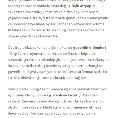
avantajlar sadece bunlarla sınırlı değil.
Güçlü altyapısı
sayesinde oyuncular, kesintisiz ve hızlı bir oyun deneyimi
yaşayabiliyor. Üstelik, düzenli olarak güncellenen promosyonlar
ve bonuslar sayesinde, oyuncular her an kazançlarını artırma
fırsatına sahip oluyorlar. Bu da 1King Casino’yu sektörde öne
çıkaran önemli özelliklerden biri.
Özellikle dikkat çeken bir diğer nokta ise
güvenlik önlemleri
.
1King Casino, oyuncularının kişisel ve finansal bilgilerini
korumak için en son teknoloji şifreleme yöntemlerini kullanıyor.
Bu sayede, kullanıcılar güvenle oyun oynarken, herhangi bir
güvenlik endişesi yaşamıyorlar. Bu durum, platformun sadık bir
kullanıcı kitlesi oluşturmasına büyük katkı sağlıyor.
Sonuç olarak, 1King Casino sadece eğlence sunmakla kalmıyor;
aynı zamanda oyunculara
güvenli ve kazançlı
bir ortam
sağlıyor. Çevrimiçi casino dünyasında yeni bir çağ başlatan bu
platform, sürekli yeniliklerle kullanıcılarını memnun etmeye
devam ediyor. Her seviyeden oyuncunun beklentilerini