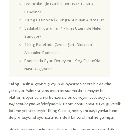
Oyuncular İçin Günlük Bonuslar 1 – King
Panelinde
1 King Casino’da İlk Girişte Sunulan Avantajlar
Sadakat Programları 1 – King Üzerinde Neler
Sunuyor?
1 King Panelinde Çevrim Şartı Olmadan
Alınabilen Bonuslar
Bonuslarla Oyun Deneyimi 1 King Casino’da
Nasıl Değişiyor?
1King Casino
, çevrimiçi oyun dünyasında adeta bir devrim
yaratıyor. Yalnızca şans oyunları sunmakla kalmayan bu
platform, oyuncularına benzersiz bir deneyim vaat ediyor.
Kapsamlı oyun koleksiyonu
, kullanıcı dostu arayüzü ve güvenilir
ödeme yöntemleriyle 1King Casino, hem yeni başlayanlar hem
de profesyonel oyuncular için ideal bir tercih haline gelmiştir.
Birçok çevrimiçi casinonun aksine, 1King Casino’nun sunduğu