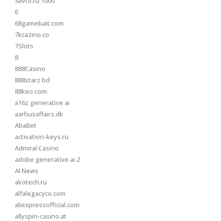
5avto.ru 1000
6
68gamebait.com
7kcazino.co
7Slots
8
888Casino
888starz bd
88keo.com
a16z generative ai
aarhusaffairs.dk
AbaBet
activation-keys.ru
Admiral Casino
adobe generative ai 2
AI News
akotech.ru
alfalegacyco.com
aliexpressofficial.com
allyspin-casino.at