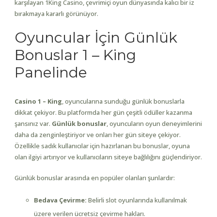
karşılayan 1King Casino, çevrimiçi oyun dünyasında kalıcı bir iz
bırakmaya kararlı görünüyor.
Oyuncular İçin Günlük
Bonuslar 1 – King
Panelinde
Casino 1 – King
, oyuncularına sunduğu günlük bonuslarla
dikkat çekiyor. Bu platformda her gün çeşitli ödüller kazanma
şansınız var.
Günlük bonuslar
, oyuncuların oyun deneyimlerini
daha da zenginleştiriyor ve onları her gün siteye çekiyor.
Özellikle sadık kullanıcılar için hazırlanan bu bonuslar, oyuna
olan ilgiyi artırıyor ve kullanıcıların siteye bağlılığını güçlendiriyor.
Günlük bonuslar arasında en popüler olanları şunlardır:
Bedava Çevirme:
Belirli slot oyunlarında kullanılmak
üzere verilen ücretsiz çevirme hakları.