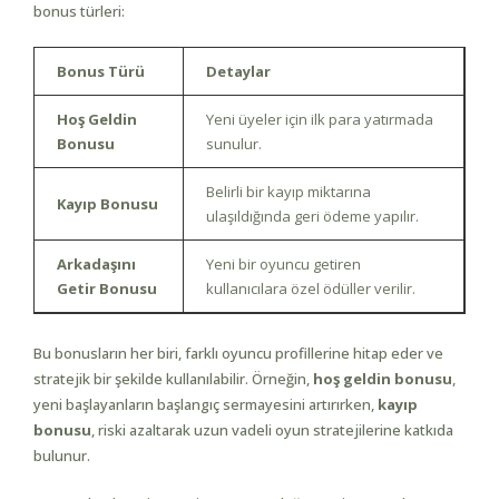
bonus türleri:
Bonus Türü
Detaylar
Hoş Geldin
Yeni üyeler için ilk para yatırmada
Bonusu
sunulur.
Belirli bir kayıp miktarına
Kayıp Bonusu
ulaşıldığında geri ödeme yapılır.
Arkadaşını
Yeni bir oyuncu getiren
Getir Bonusu
kullanıcılara özel ödüller verilir.
Bu bonusların her biri, farklı oyuncu profillerine hitap eder ve
stratejik bir şekilde kullanılabilir. Örneğin,
hoş geldin bonusu
,
yeni başlayanların başlangıç sermayesini artırırken,
kayıp
bonusu
, riski azaltarak uzun vadeli oyun stratejilerine katkıda
bulunur.