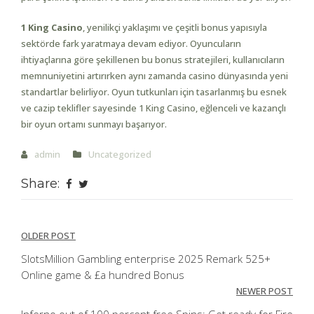
1 King Casino
, yenilikçi yaklaşımı ve çeşitli bonus yapısıyla
sektörde fark yaratmaya devam ediyor. Oyuncuların
ihtiyaçlarına göre şekillenen bu bonus stratejileri, kullanıcıların
memnuniyetini artırırken aynı zamanda casino dünyasında yeni
standartlar belirliyor. Oyun tutkunları için tasarlanmış bu esnek
ve cazip teklifler sayesinde 1 King Casino, eğlenceli ve kazançlı
bir oyun ortamı sunmayı başarıyor.
admin
Uncategorized
Share:
Post
OLDER POST
navigation
SlotsMillion Gambling enterprise 2025 Remark 525+
Online game & £a hundred Bonus
NEWER POST