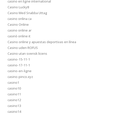
casino en ligne international
Casino Lucky8
Casino Med Snabba Uttag
casino onlina ca
Casino Online
casino online ar
casinò online it
Casino online y apuestas deportivas en línea
Casino uden ROFUS
Casino utan svensk licens
casino-15-11-1
casino-17-11-1
casino-en-ligne
casino-pinco.xyz
casino1
casino10
casino11
casino12
casino13
casino14