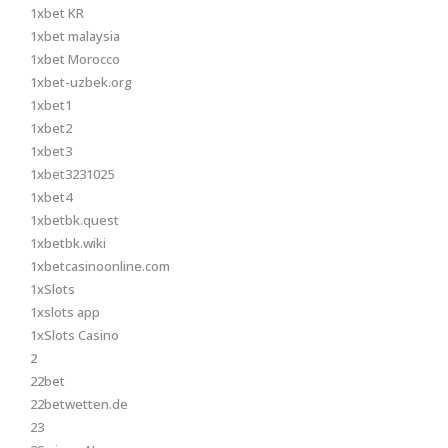
1xbet KR
1xbet malaysia
1xbet Morocco
1xbet-uzbek.org
1xbet1
1xbet2
1xbet3
1xbet3231025
1xbet4
1xbetbk.quest
1xbetbk.wiki
1xbetcasinoonline.com
1xSlots
1xslots app
1xSlots Casino
2
22bet
22betwetten.de
23