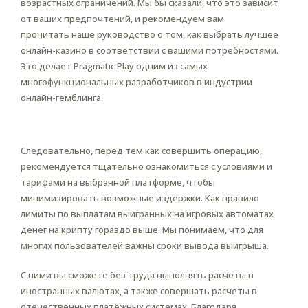
возрастных ограничений. Мы бы сказали, что это зависит
от ваших предпочтений, и рекомендуем вам
прочитать наше руководство о том, как выбрать лучшее
онлайн-казино в соответствии с вашими потребностями.
Это делает Pragmatic Play одним из самых
многофункциональных разработчиков в индустрии
онлайн-гемблинга.
Быстрые игры:
Следовательно, перед тем как совершить операцию,
рекомендуется тщательно ознакомиться с условиями и
тарифами на выбранной платформе, чтобы
минимизировать возможные издержки. Как правило
лимиты по выплатам выигранных на игровых автоматах
денег на крипту гораздо выше. Мы понимаем, что для
многих пользователей важны сроки вывода выигрыша.
С ними вы сможете без труда выполнять расчеты в
иностранных валютах, а также совершать расчеты в
отечественных платёжных системах. Благодаря