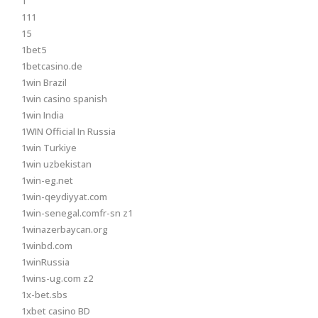
1
111
15
1bet5
1betcasino.de
1win Brazil
1win casino spanish
1win India
1WIN Official In Russia
1win Turkiye
1win uzbekistan
1win-eg.net
1win-qeydiyyat.com
1win-senegal.comfr-sn z1
1winazerbaycan.org
1winbd.com
1winRussia
1wins-ug.com z2
1x-bet.sbs
1xbet casino BD