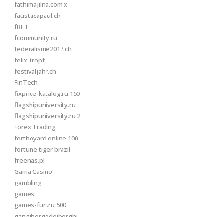
fathimajilna.com x
faustacapaul.ch
fBET
fcommunity.ru
federalisme2017.ch
felix-tropf
festivaljahr.ch
FinTech
fixprice-katalog.ru 150
flagshipuniversity.ru
flagshipuniversity.ru 2
Forex Trading
fortboyard.online 100
fortune tiger brazil
freenas.pl
Gama Casino
gambling
games
games-fun.ru 500
gangiborgodeiborghi