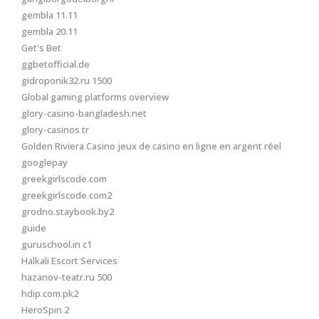
gembla 11.11
gembla 20.11
Get's Bet
ggbetofficial.de
gidroponik32.ru 1500
Global gaming platforms overview
glory-casino-bangladesh.net
glory-casinos tr
Golden Riviera Casino jeux de casino en ligne en argent réel
googlepay
greekgirlscode.com
greekgirlscode.com2
grodno.staybook.by2
guide
guruschool.in c1
Halkali Escort Services
hazanov-teatr.ru 500
hdip.com.pk2
HeroSpin 2