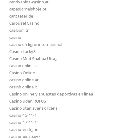
candyspinz-casino.at
capasjornaishoje.pt
caritaeter.de
Carousel Casino
casibom tr
casino
casino en ligne international
Casino Lucky8
Casino Med Snabba Uttag
casino onlina ca
Casino Online
casino online ar
casinò online it
Casino online y apuestas deportivas en línea
Casino uden ROFUS
Casino utan svensk licens
casino-15-11-1
casino-17-11-1
casino-en-ligne
casino-pinco.xyz