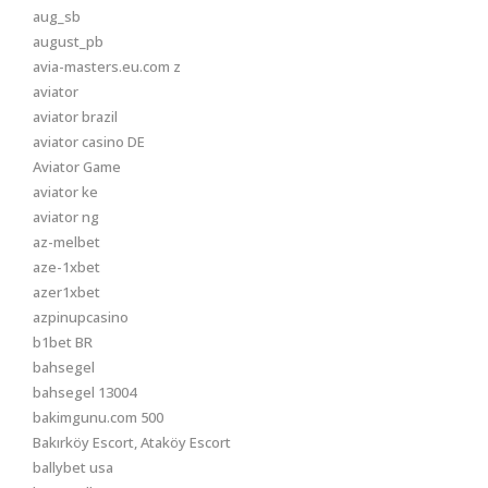
aug_sb
august_pb
avia-masters.eu.com z
aviator
aviator brazil
aviator casino DE
Aviator Game
aviator ke
aviator ng
az-melbet
aze-1xbet
azer1xbet
azpinupcasino
b1bet BR
bahsegel
bahsegel 13004
bakimgunu.com 500
Bakırköy Escort, Ataköy Escort
ballybet usa