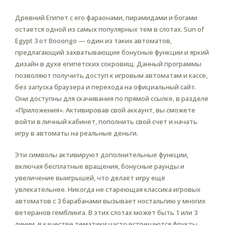
Древний Египет с его фараонами, пирамидами и богами
остается одной из самых популярных тем в слотах. Sun of
Egypt 3 от Booongo — один из таких автоматов,
предлагающий захватывающие бонусные функции и яркий
дизайн в духе египетских сокровищ. Данный программы
позволяют получить доступ к игровым автоматам и кассе,
без запуска браузера и перехода на официальный сайт.
Они доступны для скачивания по прямой ссылке, в разделе
«Приложения». Активировав свой аккаунт, вы сможете
войти в личный кабинет, пополнить свой счет и начать
игру в автоматы на реальные деньги.
Эти символы активируют дополнительные функции,
включая бесплатные вращения, бонусные раунды и
увеличение выигрышей, что делает игру ещё
увлекательнее. Никогда не стареющая классика игровых
автоматов с 3 барабанами вызывает ностальгию у многих
ветеранов гемблинга. В этих слотах может быть 1 или 3
линии, в качестве тематики часто встречаются фрукты.