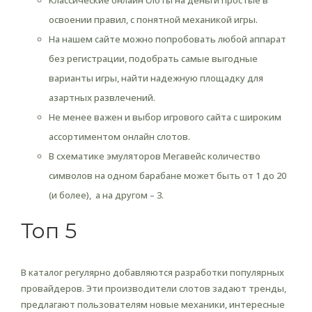
Классические онлайн слоты на деньги простые в
освоении правил, с понятной механикой игры.
На нашем сайте можно попробовать любой аппарат
без регистрации, подобрать самые выгодные
варианты игры, найти надежную площадку для
азартных развлечений.
Не менее важен и выбор игрового сайта с широким
ассортиментом онлайн слотов.
В схематике эмуляторов Мегавейс количество
символов на одном барабане может быть от 1 до 20
(и более), а на другом – 3.
Топ 5
В каталог регулярно добавляются разработки популярных
провайдеров. Эти производители слотов задают тренды,
предлагают пользователям новые механики, интересные