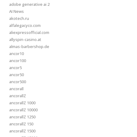
adobe generative ai 2
AI News
akotech.ru
alfalegacyco.com
aliexpressofficial.com
allyspin-casino.at
almas-barbershop.de
ancor10
ancor100
ancor5
ancor50
ancor500
ancorall
ancorallZ
ancorallZ 1000
ancorallZ 10000
ancorallZ 1250
ancorallZ 150
ancorallZ 1500