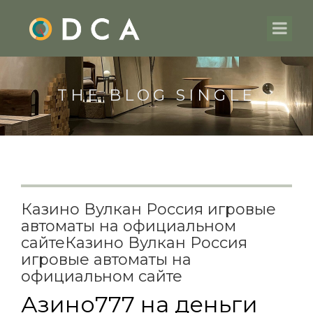
THE BLOG SINGLE
Казино Вулкан Россия игровые
автоматы на официальном
сайтеКазино Вулкан Россия
игровые автоматы на
официальном сайте
Азино777 на деньги ️