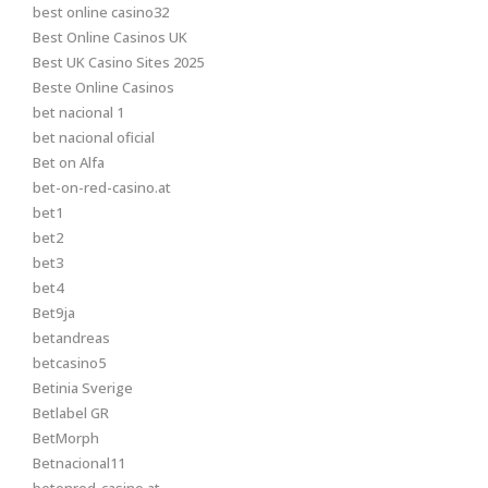
best online casino32
Best Online Casinos UK
Best UK Casino Sites 2025
Beste Online Casinos
bet nacional 1
bet nacional oficial
Bet on Alfa
bet-on-red-casino.at
bet1
bet2
bet3
bet4
Bet9ja
betandreas
betcasino5
Betinia Sverige
Betlabel GR
BetMorph
Betnacional11