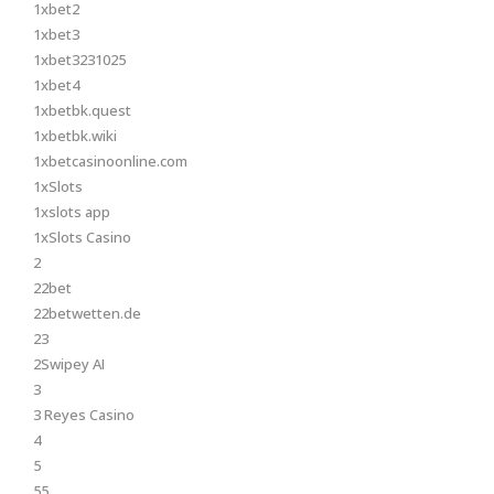
1xbet2
1xbet3
1xbet3231025
1xbet4
1xbetbk.quest
1xbetbk.wiki
1xbetcasinoonline.com
1xSlots
1xslots app
1xSlots Casino
2
22bet
22betwetten.de
23
2Swipey AI
3
3 Reyes Casino
4
5
55