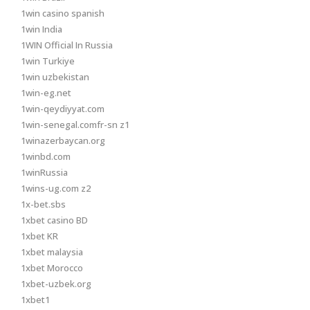
1win casino spanish
1win India
1WIN Official In Russia
1win Turkiye
1win uzbekistan
1win-eg.net
1win-qeydiyyat.com
1win-senegal.comfr-sn z1
1winazerbaycan.org
1winbd.com
1winRussia
1wins-ug.com z2
1x-bet.sbs
1xbet casino BD
1xbet KR
1xbet malaysia
1xbet Morocco
1xbet-uzbek.org
1xbet1