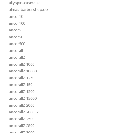
allyspin-casino.at
almas-barbershop.de
ancor10
ancor100
ancor5
ancor50
ancor500
ancorall
ancorallZ
ancorallZ 1000
ancorallZ 10000
ancorallZ 1250
ancorallZ 150
ancorallZ 1500
ancorallZ 15000
ancorallZ 2000
ancorallZ 2000_2
ancorallZ 2500
ancorallZ 2800
ancorallZ 3000