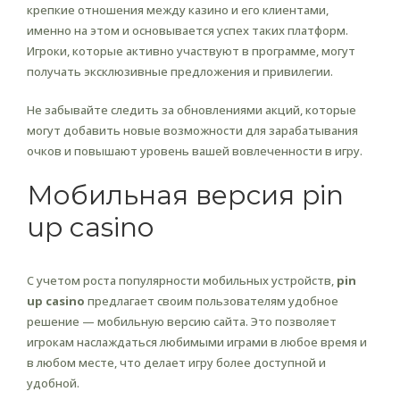
крепкие отношения между казино и его клиентами,
именно на этом и основывается успех таких платформ.
Игроки, которые активно участвуют в программе, могут
получать эксклюзивные предложения и привилегии.
Не забывайте следить за обновлениями акций, которые
могут добавить новые возможности для зарабатывания
очков и повышают уровень вашей вовлеченности в игру.
Мобильная версия pin
up casino
С учетом роста популярности мобильных устройств,
pin
up casino
предлагает своим пользователям удобное
решение — мобильную версию сайта. Это позволяет
игрокам наслаждаться любимыми играми в любое время и
в любом месте, что делает игру более доступной и
удобной.