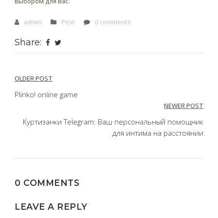
выбором для вас.
admin
Post
0 comments
Share:
Post
OLDER POST
navigation
Plinko! online game
NEWER POST
Куртизанки Telegram: Ваш персональный помощник
для интима на расстоянии
0 COMMENTS
LEAVE A REPLY