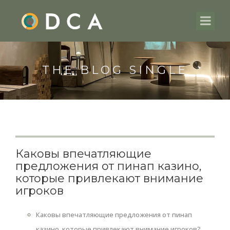
THE BLOG SINGLE
Каковы впечатляющие
предложения от пинап казино,
которые привлекают внимание
игроков
Каковы впечатляющие предложения от пинап
казино, которые привлекают внимание игроков?