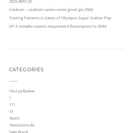
2025.4055 (2)
Casibom – casibom casino resmi gncel giri.3560
Testing Patterns in Gates of Olympus Super Scatter Play
UP-X онлайн казино лицензия и безопасность.5044
CATEGORIES
! Без рубрики
1
111
15
1bet5
1betcasino.de
1win Brazil