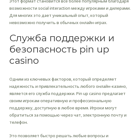
Этот формат становится все более популярным благодаря
возможности social interaction между игроками и дилерами.
Для многих это дает уникальный опыт, который
невозможно получить в обычных онлайн-играх.
Служба поддержки и
безопасность pin up
casino
Одним из ключевых факторов, который определяет
надежность и привлекательность любого онлайн-казино,
является его служба поддержки. Pin up casino предлагает
своим игрокам оперативную и профессиональную
поддержку, доступную в любое время. Игроки могут
обратиться за помощью через чат, электронную почту и
телефон.
Это позволяет быстро решать любые вопросы и