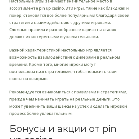
Настольные игры занимают значительное место в
ассортименте pin up casino. Эти игры, такие как блэкджек и
покер, становятся все более популярными благодаря своей
стратегии и взаимодействию с другими игроками.
Сложные правила и разнообразные варианты ставок
делают их интересными и увлекательными.
Важной характеристикой настольных игр является
возможность взаимодействия с дилерами в реальном
времени. Кроме того, многие игроки могут
воспользоваться стратегиями, чтобы повысить свои
шансы на выигрыш.
Рекомендуется ознакомиться с правилами и стратегиями,
прежде чем начинать играть на реальные деньги. Это
может увеличить ваши шансы на успех и сделать игровой
процесс более увлекательным.
Бонусы и акции от pin