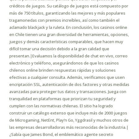
créditos de juegos. Su catálogo de juegos está compuesto por
más de 750 títulos, garantizando las mejores y más populares
tragamonedas con premios increíbles, así como también el
aclamado blackjack y la ruleta. En conclusión, los casinos online
en Chile tienen una gran diversidad de herramientas, opciones,
juegos y demás características comparables, que hacen muy
difícil tomar una decisión debido a la gran calidad que
presentan.|Evaluamos la disponibilidad de chat en vivo, correo
electrónico y teléfono, asegurándonos de que los casinos
chilenos online brinden respuestas rápidas y soluciones
efectivas a cualquier consulta. Además, verificamos que usen
encriptación SSL, autenticación de dos factores y otras medidas
avanzadas para proteger tus datos y transacciones. Juega con
tranquilidad en plataformas que priorizan tu seguridad y
cumplen con las normativas chilenas. El sitio ha logrado
construir un catálogo extenso que incluye más de 2000 juegos
de Microgaming, NetEnt, Play’n Go, Yggdrasil y muchos otros de
las empresas desarrolladoras más reconocidas de la industria.|
¿Sabía que James Bond, el emblemático agente secreto