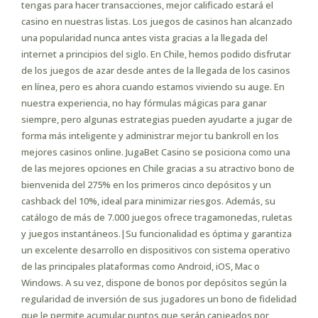
tengas para hacer transacciones, mejor calificado estará el
casino en nuestras listas. Los juegos de casinos han alcanzado
una popularidad nunca antes vista gracias a la llegada del
internet a principios del siglo. En Chile, hemos podido disfrutar
de los juegos de azar desde antes de la llegada de los casinos
en línea, pero es ahora cuando estamos viviendo su auge. En
nuestra experiencia, no hay fórmulas mágicas para ganar
siempre, pero algunas estrategias pueden ayudarte a jugar de
forma más inteligente y administrar mejor tu bankroll en los
mejores casinos online. JugaBet Casino se posiciona como una
de las mejores opciones en Chile gracias a su atractivo bono de
bienvenida del 275% en los primeros cinco depósitos y un
cashback del 10%, ideal para minimizar riesgos. Además, su
catálogo de más de 7.000 juegos ofrece tragamonedas, ruletas
y juegos instantáneos.|Su funcionalidad es óptima y garantiza
un excelente desarrollo en dispositivos con sistema operativo
de las principales plataformas como Android, iOS, Mac o
Windows. A su vez, dispone de bonos por depósitos según la
regularidad de inversión de sus jugadores un bono de fidelidad
que le permite acumular puntos que serán canjeados por