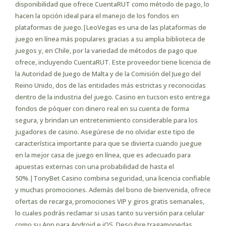
disponibilidad que ofrece CuentaRUT como método de pago, lo
hacen la opción ideal para el manejo de los fondos en
plataformas de juego.|LeoVegas es una de las plataformas de
juego en línea más populares gracias a su amplia biblioteca de
juegos y, en Chile, por la variedad de métodos de pago que
ofrece, incluyendo CuentaRUT. Este proveedor tiene licencia de
la Autoridad de Juego de Malta y de la Comisión del Juego del
Reino Unido, dos de las entidades más estrictas y reconocidas
dentro de la industria del juego. Casino en tucson esto entrega
fondos de póquer con dinero real en su cuenta de forma
segura, y brindan un entretenimiento considerable para los
jugadores de casino. Asegúrese de no olvidar este tipo de
característica importante para que se divierta cuando juegue
en la mejor casa de juego en línea, que es adecuado para
apuestas externas con una probabilidad de hasta el
50%.|TonyBet Casino combina seguridad, una licencia confiable
y muchas promociones. Además del bono de bienvenida, ofrece
ofertas de recarga, promociones VIP y giros gratis semanales,
lo cuales podrás reclamar si usas tanto su versión para celular
como su App para Android e iOS. Descubre tragamonedas,