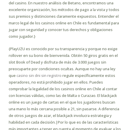
del casino. En nuestro análisis de Betano, encontramos una
excelente organización, los métodos de pago a la vista y todos
sus premios y distinciones claramente expuestos. Entender el
marco legal de los casinos online en Chile es fundamental para
jugar con seguridad y conocer tus derechos y obligaciones
como jugador.}
{PlayUZU es conocido por su transparencia y porque no exige
rollover en su bono de bienvenida. Obtén 50 giros gratis en el
slot Book of Dead y disfruta de más de 3.000 juegos sin
preocuparte por condiciones ocultas. Aunque no hay una ley
que
casino sin dni sin registro
regule específicamente estos
operadores, no está prohibido jugar en ellos. Puedes
comprobar la legalidad de los casinos online en Chile al contar
con licencias válidas, como las de Malta o Curazao. El blackjack
online es un juego de cartas en el que los jugadores buscan
una mano lo más cercana posible a 21, sin pasarse. A diferencia
de otros juegos de azar, el blackjack involucra estrategia y
habilidad en cada decisión.|Por lo que es de las características
más importantes a tener en cuenta al momento de evaluar a los