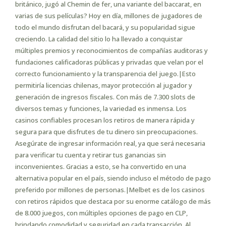
británico, jugó al Chemin de fer, una variante del baccarat, en
varias de sus películas? Hoy en día, millones de jugadores de
todo el mundo disfrutan del bacará, y su popularidad sigue
creciendo. La calidad del sitio lo ha llevado a conquistar
múltiples premios y reconocimientos de compañías auditoras y
fundaciones calificadoras públicas y privadas que velan por el
correcto funcionamiento y la transparencia del juego.|Esto
permitiría licencias chilenas, mayor protección al jugador y
generación de ingresos fiscales. Con más de 7.300 slots de
diversos temas y funciones, la variedad es inmensa. Los
casinos confiables procesan los retiros de manera rápida y
segura para que disfrutes de tu dinero sin preocupaciones.
Asegúrate de ingresar información real, ya que será necesaria
para verificar tu cuenta y retirar tus ganancias sin
inconvenientes. Gracias a esto, se ha convertido en una
alternativa popular en el país, siendo incluso el método de pago
preferido por millones de personas.|Melbet es de los casinos
con retiros rápidos que destaca por su enorme catálogo de más
de 8.000 juegos, con múltiples opciones de pago en CLP,
brindando comodidad y seguridad en cada transacción. Al