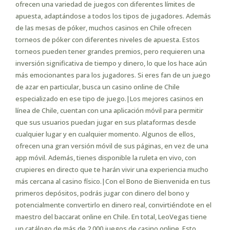
ofrecen una variedad de juegos con diferentes límites de
apuesta, adaptándose a todos los tipos de jugadores. Además
de las mesas de póker, muchos casinos en Chile ofrecen
torneos de póker con diferentes niveles de apuesta. Estos
torneos pueden tener grandes premios, pero requieren una
inversión significativa de tiempo y dinero, lo que los hace aún
más emocionantes para los jugadores. Si eres fan de un juego
de azar en particular, busca un casino online de Chile
especializado en ese tipo de juego.|Los mejores casinos en
línea de Chile, cuentan con una aplicación móvil para permitir
que sus usuarios puedan jugar en sus plataformas desde
cualquier lugar y en cualquier momento. Algunos de ellos,
ofrecen una gran versión móvil de sus páginas, en vez de una
app móvil. Además, tienes disponible la ruleta en vivo, con
crupieres en directo que te harán vivir una experiencia mucho
más cercana al casino físico.|Con el Bono de Bienvenida en tus
primeros depósitos, podrás jugar con dinero del bono y
potencialmente convertirlo en dinero real, convirtiéndote en el
maestro del baccarat online en Chile. En total, LeoVegas tiene
un catálogo de más de 2.000 juegos de casino online. Esto