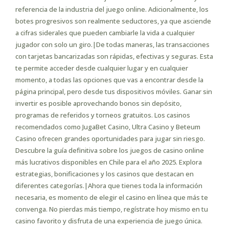
referencia de la industria del juego online. Adicionalmente, los
botes progresivos son realmente seductores, ya que asciende
a cifras siderales que pueden cambiarle la vida a cualquier
jugador con solo un giro.|De todas maneras, las transacciones
con tarjetas bancarizadas son rápidas, efectivas y seguras. Esta
te permite acceder desde cualquier lugar y en cualquier
momento, a todas las opciones que vas a encontrar desde la
página principal, pero desde tus dispositivos móviles. Ganar sin
invertir es posible aprovechando bonos sin depósito,
programas de referidos y torneos gratuitos. Los casinos
recomendados como JugaBet Casino, Ultra Casino y Beteum
Casino ofrecen grandes oportunidades para jugar sin riesgo.
Descubre la guía definitiva sobre los juegos de casino online
más lucrativos disponibles en Chile para el año 2025. Explora
estrategias, bonificaciones y los casinos que destacan en
diferentes categorías.|Ahora que tienes toda la información
necesaria, es momento de elegir el casino en línea que más te
convenga. No pierdas más tiempo, regístrate hoy mismo en tu
casino favorito y disfruta de una experiencia de juego única.