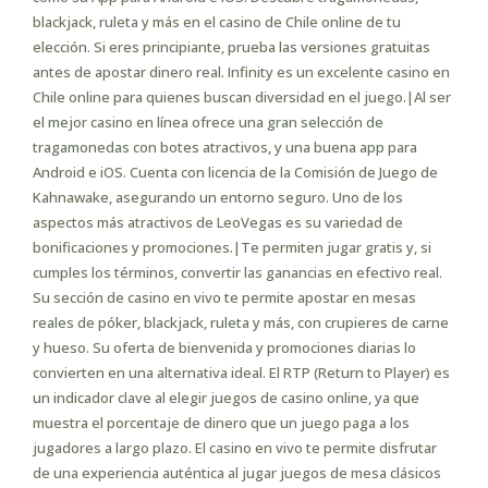
blackjack, ruleta y más en el casino de Chile online de tu
elección. Si eres principiante, prueba las versiones gratuitas
antes de apostar dinero real. Infinity es un excelente casino en
Chile online para quienes buscan diversidad en el juego.|Al ser
el mejor casino en línea ofrece una gran selección de
tragamonedas con botes atractivos, y una buena app para
Android e iOS. Cuenta con licencia de la Comisión de Juego de
Kahnawake, asegurando un entorno seguro. Uno de los
aspectos más atractivos de LeoVegas es su variedad de
bonificaciones y promociones.|Te permiten jugar gratis y, si
cumples los términos, convertir las ganancias en efectivo real.
Su sección de casino en vivo te permite apostar en mesas
reales de póker, blackjack, ruleta y más, con crupieres de carne
y hueso. Su oferta de bienvenida y promociones diarias lo
convierten en una alternativa ideal. El RTP (Return to Player) es
un indicador clave al elegir juegos de casino online, ya que
muestra el porcentaje de dinero que un juego paga a los
jugadores a largo plazo. El casino en vivo te permite disfrutar
de una experiencia auténtica al jugar juegos de mesa clásicos