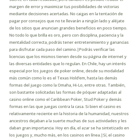
margen de error y maximizar tus posibilidades de victorias
mediante decisiones acertadas. No caigas en la tentación de
pagar por consejos que no te llevarán a ningún lado y aléjate
de los sitios que anuncian grandes beneficios en poco tiempo.
No todo lo que brilla es oro, pero con disciplina, paciencia y la
mentalidad correcta, podrás tener entretenimiento y ganancias
para disfrutar cada paso del camino.|Podrás verificar las
licencias que los mismos tienen desde su página de internet y
las diversas entidades que lo regulan. En Chile, hay un interés
especial por los juegos de poker online, desde su modalidad
más común como lo es el Texas Hold’em, hasta las demás
formas del juego como la Omaha, Hi-Lo, entre otras. También,
son bastante solicitadas las formas de póquer adaptadas al
casino online como el Caribbean Poker, Stud Poker y demás
formas en las que juegas contra la casa. Si bien el casino es
relativamente reciente en la historia de la humanidad, nuestros
ancestros dejaban a la suerte muchas de sus actividades y les
daban gran importancia. Hoy en día, el azar se ha sintetizado en
los juegos y, mucho más, en los casinos en línea.|Sí, el casino