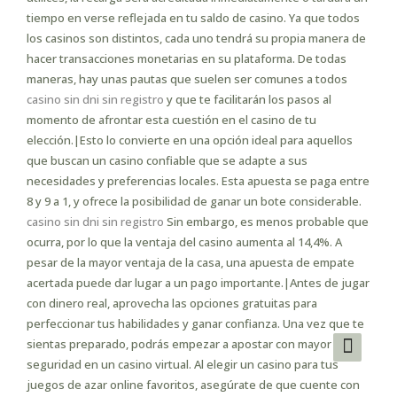
tiempo en verse reflejada en tu saldo de casino. Ya que todos
los casinos son distintos, cada uno tendrá su propia manera de
hacer transacciones monetarias en su plataforma. De todas
maneras, hay unas pautas que suelen ser comunes a todos
casino sin dni sin registro
y que te facilitarán los pasos al
momento de afrontar esta cuestión en el casino de tu
elección.|Esto lo convierte en una opción ideal para aquellos
que buscan un casino confiable que se adapte a sus
necesidades y preferencias locales. Esta apuesta se paga entre
8 y 9 a 1, y ofrece la posibilidad de ganar un bote considerable.
casino sin dni sin registro
Sin embargo, es menos probable que
ocurra, por lo que la ventaja del casino aumenta al 14,4%. A
pesar de la mayor ventaja de la casa, una apuesta de empate
acertada puede dar lugar a un pago importante.|Antes de jugar
con dinero real, aprovecha las opciones gratuitas para
perfeccionar tus habilidades y ganar confianza. Una vez que te
sientas preparado, podrás empezar a apostar con mayor
seguridad en un casino virtual. Al elegir un casino para tus
juegos de azar online favoritos, asegúrate de que cuente con