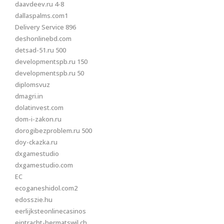
daavdeev.ru 4-8
dallaspalms.com1
Delivery Service 896
deshonlinebd.com
detsad-51.ru 500
developmentspb.ru 150
developmentspb.ru 50
diplomsvuz
dmagri.in
dolatinvest.com
dom-i-zakon.ru
dorogibezproblem.ru 500
doy-ckazka.ru
dxgamestudio
dxgamestudio.com
EC
ecoganeshidol.com2
edosszie.hu
eerlijksteonlinecasinos
eintracht-hermatswil.ch