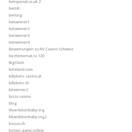
betspecial.co.uk 2
bettilt
betting
betwinner1
betwinner2
betwinner3
betwinner4
Bewertungen zu NV Casino Schweiz
bezhinternat.ru 120
BigClash
biireland.com
billybets-casino.at
billybets.ch
bitwinner2
bizzo casino
blog
blueribbonbaby.org
blueribbonbaby.org2
bocuci.ch
bones-game.online