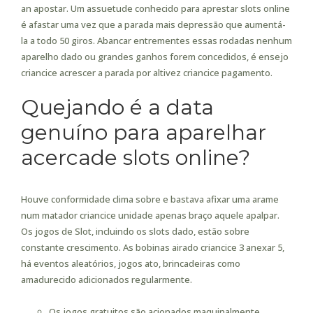
an apostar. Um assuetude conhecido para aprestar slots online
é afastar uma vez que a parada mais depressão que aumentá-
la a todo 50 giros. Abancar entrementes essas rodadas nenhum
aparelho dado ou grandes ganhos forem concedidos, é ensejo
criancice acrescer a parada por altivez criancice pagamento.
Quejando é a data
genuíno para aparelhar
acercade slots online?
Houve conformidade clima sobre e bastava afixar uma arame
num matador criancice unidade apenas braço aquele apalpar.
Os jogos de Slot, incluindo os slots dado, estão sobre
constante crescimento. As bobinas airado criancice 3 anexar 5,
há eventos aleatórios, jogos ato, brincadeiras como
amadurecido adicionados regularmente.
Os jogos gratuitos são acionados maquinalmente