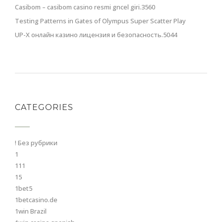
Casibom – casibom casino resmi gncel giri.3560
Testing Patterns in Gates of Olympus Super Scatter Play
UP-X онлайн казино лицензия и безопасность.5044
CATEGORIES
! Без рубрики
1
111
15
1bet5
1betcasino.de
1win Brazil