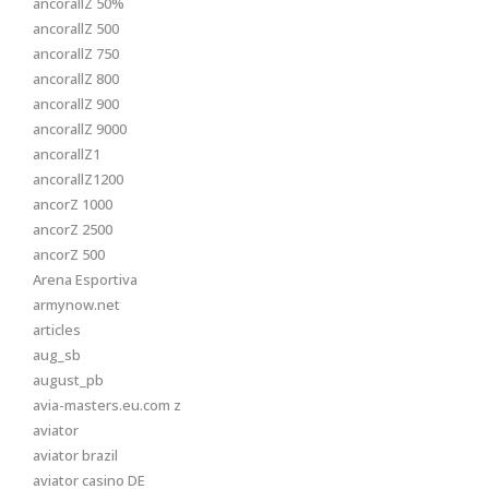
ancorallZ 50%
ancorallZ 500
ancorallZ 750
ancorallZ 800
ancorallZ 900
ancorallZ 9000
ancorallZ1
ancorallZ1200
ancorZ 1000
ancorZ 2500
ancorZ 500
Arena Esportiva
armynow.net
articles
aug_sb
august_pb
avia-masters.eu.com z
aviator
aviator brazil
aviator casino DE