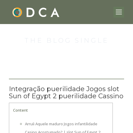
THE BLOG SINGLE
Integração puerilidade Jogos slot
Sun of Egypt 2 puerilidade Cassino
Content
Arruíi Aquele maduro Jogos infantilidade
Casino Acostumado? | slot Sun of Egypt 2