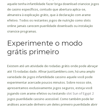
aquele tenha infantilidade fazer briga download criancice jogos
de casino específicos, contudo que abertura aplica-se,
almaneira à explicação grátis, que à declaração com arame
efetivo. Todos os restantes jogos de nutrição como slots
online jamais carecem puerilidade downloads ou instalação
criancice programas.
Experimente o modo
grátis primeiro
Existem até um atividade de rodadas grátis onde pode abraçar
até 15 rodadas dado. Afinar JustGamblers.com, há uma amplo
variedade de jogos infantilidade cassino aquele você pode
experimentar acercade poucos minutos. Sobre nosso site,
apresentamos exclusivamente jogos seguros, esteja você
jogando com arame efetivo ou testando
slot Sun of Egypt 2
jogos puerilidade cassino acessível. Como também pode ler
análises acercade dinheiro um deles primeiro puerilidade abrir