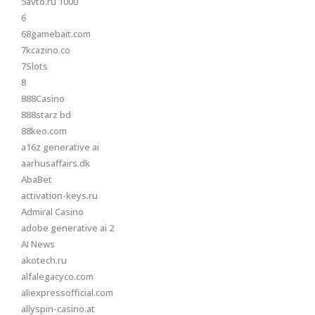
5avto.ru 1000
6
68gamebait.com
7kcazino.co
7Slots
8
888Casino
888starz bd
88keo.com
a16z generative ai
aarhusaffairs.dk
AbaBet
activation-keys.ru
Admiral Casino
adobe generative ai 2
AI News
akotech.ru
alfalegacyco.com
aliexpressofficial.com
allyspin-casino.at