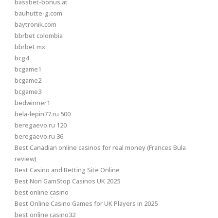
bassbet-bonus.at
bauhutte-g.com
baytronik.com
bbrbet colombia
bbrbet mx
bcg4
bcgame1
bcgame2
bcgame3
bedwinner1
bela-lepin77.ru 500
beregaevo.ru 120
beregaevo.ru 36
Best Canadian online casinos for real money (Frances Bula
review)
Best Casino and Betting Site Online
Best Non GamStop Casinos UK 2025
best online casino
Best Online Casino Games for UK Players in 2025
best online casino32