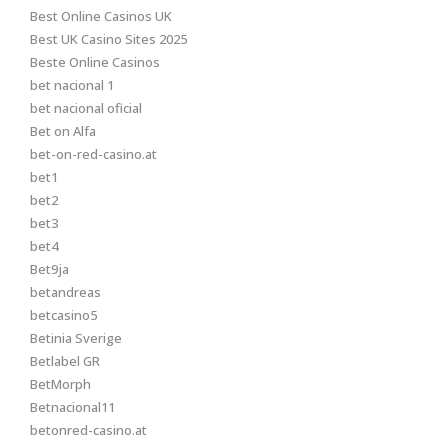
Best Online Casinos UK
Best UK Casino Sites 2025
Beste Online Casinos
bet nacional 1
bet nacional oficial
Bet on Alfa
bet-on-red-casino.at
bet1
bet2
bet3
bet4
Bet9ja
betandreas
betcasino5
Betinia Sverige
Betlabel GR
BetMorph
Betnacional11
betonred-casino.at