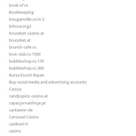
book of ra
Bookkeeping
bougainville.co.in 2
brbcva.org2
brucebet-casino.at
brucebet.at
brunch-cafe.ru
brut-club.ru 1500
bubbleshop.ru 170
bubbleshop.ru 300
Bursa Escort Bayan
Buy social media and advertising accounts
Cactus
candyspinz-casino.at
capasjornaishoje.pt
caritaeter.de
Carousel Casino
casibom tr
casino