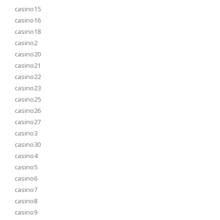
casino15
casino16
casino18
casino2
casino20
casino21
casino22
casino23
casino25
casino26
casino27
casino3
casino30
casino4
casino5
casino6
casino7
casino8
casino9