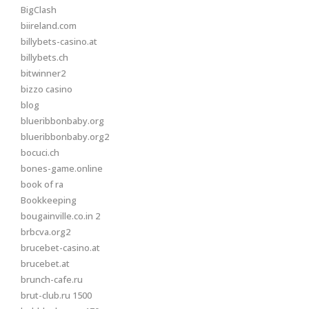
BigClash
biireland.com
billybets-casino.at
billybets.ch
bitwinner2
bizzo casino
blog
blueribbonbaby.org
blueribbonbaby.org2
bocuci.ch
bones-game.online
book of ra
Bookkeeping
bougainville.co.in 2
brbcva.org2
brucebet-casino.at
brucebet.at
brunch-cafe.ru
brut-club.ru 1500