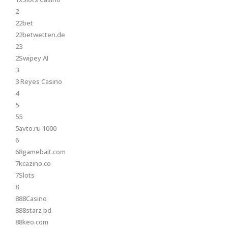
2
22bet
22betwetten.de
23
2Swipey AI
3
3 Reyes Casino
4
5
55
5avto.ru 1000
6
68gamebait.com
7kcazino.co
7Slots
8
888Casino
888starz bd
88keo.com