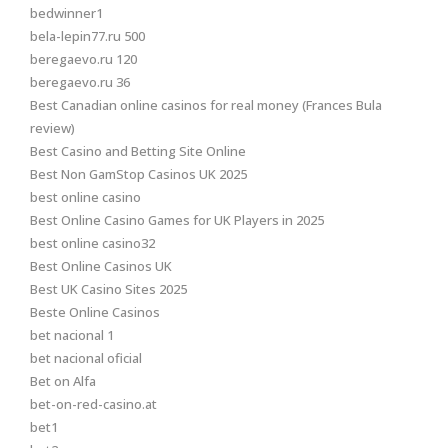
bedwinner1
bela-lepin77.ru 500
beregaevo.ru 120
beregaevo.ru 36
Best Canadian online casinos for real money (Frances Bula
review)
Best Casino and Betting Site Online
Best Non GamStop Casinos UK 2025
best online casino
Best Online Casino Games for UK Players in 2025
best online casino32
Best Online Casinos UK
Best UK Casino Sites 2025
Beste Online Casinos
bet nacional 1
bet nacional oficial
Bet on Alfa
bet-on-red-casino.at
bet1