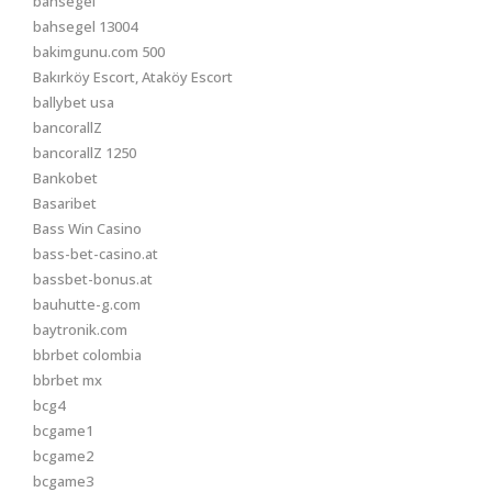
bahsegel
bahsegel 13004
bakimgunu.com 500
Bakırköy Escort, Ataköy Escort
ballybet usa
bancorallZ
bancorallZ 1250
Bankobet
Basaribet
Bass Win Casino
bass-bet-casino.at
bassbet-bonus.at
bauhutte-g.com
baytronik.com
bbrbet colombia
bbrbet mx
bcg4
bcgame1
bcgame2
bcgame3