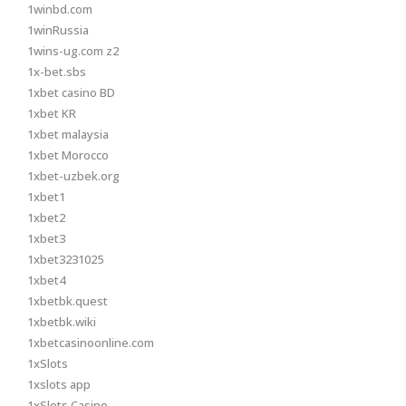
1winbd.com
1winRussia
1wins-ug.com z2
1x-bet.sbs
1xbet casino BD
1xbet KR
1xbet malaysia
1xbet Morocco
1xbet-uzbek.org
1xbet1
1xbet2
1xbet3
1xbet3231025
1xbet4
1xbetbk.quest
1xbetbk.wiki
1xbetcasinoonline.com
1xSlots
1xslots app
1xSlots Casino