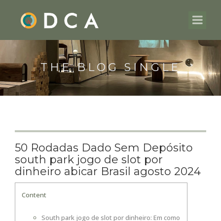
THE BLOG SINGLE
50 Rodadas Dado Sem Depósito
south park jogo de slot por
dinheiro abicar Brasil agosto 2024
Content
South park jogo de slot por dinheiro: Em como