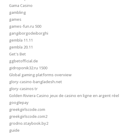
Gama Casino
gambling
games
games-fun.ru 500
gangiborgodeiborghi
gembla 11.11
gembla 20.11
Get's Bet
ggbetofficial.de
gidroponik32.ru 1500
Global gaming platforms overview
glory-casino-bangladesh.net
glory-casinos tr
Golden Riviera Casino jeux de casino en ligne en argent réel
googlepay
greekgirlscode.com
greekgirlscode.com2
grodno.staybook.by2
guide