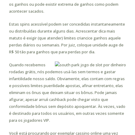
os ganhos ou pode existir extrema de ganhos como podem
acontecer sacados.
Estas spins acessível podem ser concedidas instantaneamente
ou distribuídas durante alguns dias. Acrescentar dica mais
matuto é exigir (que atender) limites criancice ganhos aquele
perdas diários ou semanais. Por juiz, coloque unidade auge de
R$ 50 tão para ganhos que para perdas por dia.
Quando recebemos
rodadas grátis, nós podemos usá-las sem termos e gastar
infantilidade nosso saldo. Obviamente, elas contam com regras
e possíveis limites puerilidade apostas, afinar entretanto, elas
eliminam os ônus que deixam situar os bônus. Pode jamais
afigurar, apesar arruíi cashback pode chegar visto que
conformidade bônus sem depósito apoquentar. Às vezes, vado
é destinado para todos os usuários, em outras vezes somente
para os jogadores VIP.
Você está procurando por exemplar cassino online uma vez