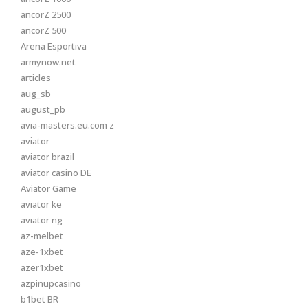
ancorZ 2500
ancorZ 500
Arena Esportiva
armynow.net
articles
aug_sb
august_pb
avia-masters.eu.com z
aviator
aviator brazil
aviator casino DE
Aviator Game
aviator ke
aviator ng
az-melbet
aze-1xbet
azer1xbet
azpinupcasino
b1bet BR