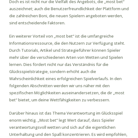
Doch es ist nicht nur die Vielfalt des Angebots, die „most bet“
auszeichnet; auch die Benutzerfreundlichkeit der Plattform und
die zahlreichen Boni, die neuen Spielern angeboten werden,
sind entscheidende Faktoren.
Ein weiterer Vorteil von „most bet“ ist die umfangreiche
Informationsressource, die den Nutzern zur Verfügung steht.
Durch Tutorials, Artikel und Strategieführer können Spieler
mehr über die verschiedenen Arten von Wetten und Spielen
lernen. Dies fördert nicht nur das Verständnis für die
Glücksspielstrategie, sondern erhöht auch die
Wahrscheinlichkeit eines erfolgreichen Spielverlaufs. In den
folgenden Abschnitten werden wir uns näher mit den
spezifischen Möglichkeiten auseinandersetzen, die dir „most
bet“ bietet, um deine Wettfähigkeiten zu verbessern.
Darüber hinaus ist das Thema Verantwortung im Glücksspiel
enorm wichtig. „Most bet“ legt Wert darauf, dass Spieler
verantwortungsvoll wetten und sich auf die eigentlichen
Unterhaltung und den Spaß konzentrieren. Es wird empfohlen,