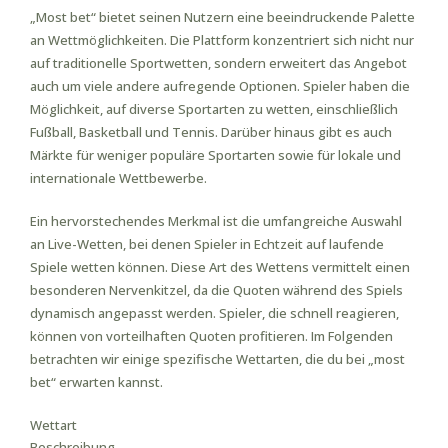
„Most bet“ bietet seinen Nutzern eine beeindruckende Palette
an Wettmöglichkeiten. Die Plattform konzentriert sich nicht nur
auf traditionelle Sportwetten, sondern erweitert das Angebot
auch um viele andere aufregende Optionen. Spieler haben die
Möglichkeit, auf diverse Sportarten zu wetten, einschließlich
Fußball, Basketball und Tennis. Darüber hinaus gibt es auch
Märkte für weniger populäre Sportarten sowie für lokale und
internationale Wettbewerbe.
Ein hervorstechendes Merkmal ist die umfangreiche Auswahl
an Live-Wetten, bei denen Spieler in Echtzeit auf laufende
Spiele wetten können. Diese Art des Wettens vermittelt einen
besonderen Nervenkitzel, da die Quoten während des Spiels
dynamisch angepasst werden. Spieler, die schnell reagieren,
können von vorteilhaften Quoten profitieren. Im Folgenden
betrachten wir einige spezifische Wettarten, die du bei „most
bet“ erwarten kannst.
Wettart
Beschreibung