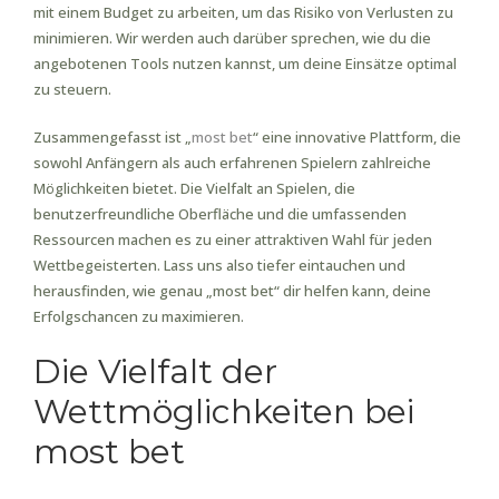
mit einem Budget zu arbeiten, um das Risiko von Verlusten zu
minimieren. Wir werden auch darüber sprechen, wie du die
angebotenen Tools nutzen kannst, um deine Einsätze optimal
zu steuern.
Zusammengefasst ist „
most bet
“ eine innovative Plattform, die
sowohl Anfängern als auch erfahrenen Spielern zahlreiche
Möglichkeiten bietet. Die Vielfalt an Spielen, die
benutzerfreundliche Oberfläche und die umfassenden
Ressourcen machen es zu einer attraktiven Wahl für jeden
Wettbegeisterten. Lass uns also tiefer eintauchen und
herausfinden, wie genau „most bet“ dir helfen kann, deine
Erfolgschancen zu maximieren.
Die Vielfalt der
Wettmöglichkeiten bei
most bet