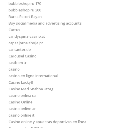
bubbleshop.ru 170
bubbleshop.ru 300
Bursa Escort Bayan
Buy social media and advertising accounts
Cactus
candyspinz-casino.at
capasjornaishoje.pt
caritaeter.de
Carousel Casino
casibom tr
casino
casino en ligne international
Casino Lucky8
Casino Med Snabba Uttag
casino onlina ca
Casino Online
casino online ar
casinò online it
Casino online y apuestas deportivas en línea