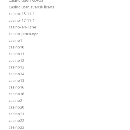
Casino uden ROFUS
Casino utan svensk licens
casino-15-11-1
casino-17-11-1
casino-en-ligne
casino-pinco.xyz
casino1
casino10
casino11
casino12
casino13
casino14
casino15
casino16
casino18
casino2
casino20
casino21
casino22
casino23