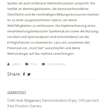
Spieler als auch erfahrene Wettenthusiasten anspricht. Die
Vielfalt an Wettmöglichkeiten, die benutzerfreundliche
Oberfläche und die reichhaltigen Bildungsressourcen machen
es zu einer ausgezeichneten Option, um deine
Wettfähigkeiten zu verbessern. Die Implementierung eines
verantwortungsbewussten Spielansatzes sowie die Nutzung
von Boni und Sportanalysen sind entscheidend, um die
Erfolgschancen zu maximieren. Lass uns zusammen das
Potenzial von „most bet“ ausschöpfen und deine
Wettstrategie auf das nächste Level bringen.
admin
Post
0 comments
Share:
Post
OLDER POST
navigation
Chilli Heat Megaways Demonstration Enjoy 100 percent
free Position Games