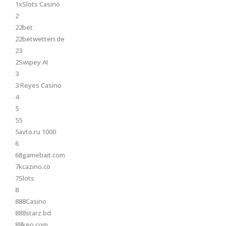
1xSlots Casino
2
22bet
22betwetten.de
23
2Swipey AI
3
3 Reyes Casino
4
5
55
5avto.ru 1000
6
68gamebait.com
7kcazino.co
7Slots
8
888Casino
888starz bd
88keo.com