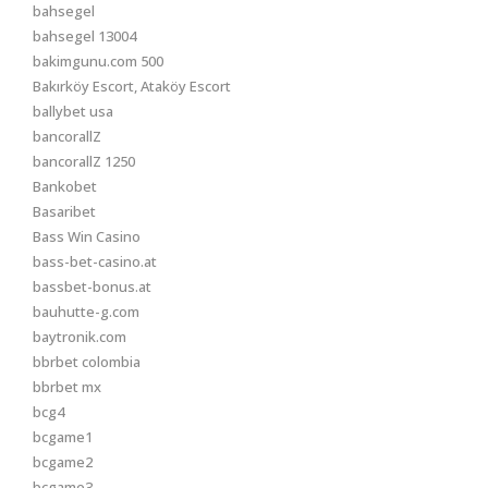
bahsegel
bahsegel 13004
bakimgunu.com 500
Bakırköy Escort, Ataköy Escort
ballybet usa
bancorallZ
bancorallZ 1250
Bankobet
Basaribet
Bass Win Casino
bass-bet-casino.at
bassbet-bonus.at
bauhutte-g.com
baytronik.com
bbrbet colombia
bbrbet mx
bcg4
bcgame1
bcgame2
bcgame3