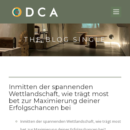
THE BLOG SINGLE
Inmitten der spannenden
Wettlandschaft, wie trägt most
bet zur Maximierung deiner
Erfolgschancen bei
Inmitten der spannenden Wettlandschaft, wie trägt most
bet zur Maximierung deiner Erfolgschancen bei?