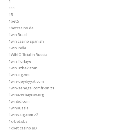
1
111
15
1bet5
1betcasino.de
1win Brazil
1win casino spanish
1win India
1WIN Official In Russia
1win Turkiye
1win uzbekistan
1win-eg.net
1win-qeydiyyat.com
1win-senegal.comfr-sn z1
1winazerbaycan.org
1winbd.com
1winRussia
1wins-ug.com z2
1x-bet.sbs
1xbet casino BD