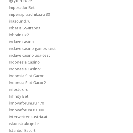
igryfort.ru 36
Imperador Bet
imperiaprazdnika.ru 30
inasound.ru
Inbet в България
inbrain.uz2
inclave casino
inclave casino games-test
inclave casino usa-test
Indonesia Casino
Indonesia Casino1
Indonsia Slot Gacor
Indonsia Slot Gacor2
infectex.ru
Infinity Bet
innovaforum.ru 170
innovaforum.ru 300
interwettenaustria.at
iskonstrukcije.hr
Istanbul Escort