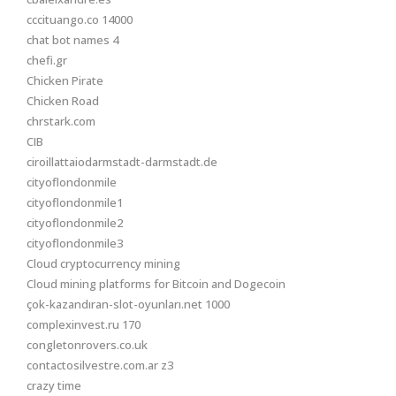
cccituango.co 14000
chat bot names 4
chefi.gr
Chicken Pirate
Chicken Road
chrstark.com
CIB
ciroillattaiodarmstadt-darmstadt.de
cityoflondonmile
cityoflondonmile1
cityoflondonmile2
cityoflondonmile3
Cloud cryptocurrency mining
Cloud mining platforms for Bitcoin and Dogecoin
çok-kazandıran-slot-oyunları.net 1000
complexinvest.ru 170
congletonrovers.co.uk
contactosilvestre.com.ar z3
crazy time