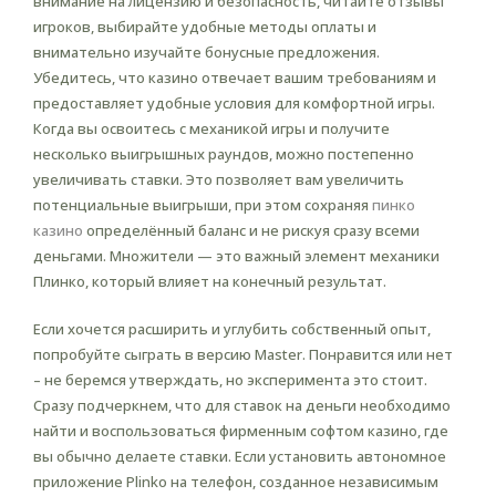
внимание на лицензию и безопасность, читайте отзывы
игроков, выбирайте удобные методы оплаты и
внимательно изучайте бонусные предложения.
Убедитесь, что казино отвечает вашим требованиям и
предоставляет удобные условия для комфортной игры.
Когда вы освоитесь с механикой игры и получите
несколько выигрышных раундов, можно постепенно
увеличивать ставки. Это позволяет вам увеличить
потенциальные выигрыши, при этом сохраняя
пинко
казино
определённый баланс и не рискуя сразу всеми
деньгами. Множители — это важный элемент механики
Плинко, который влияет на конечный результат.
Если хочется расширить и углубить собственный опыт,
попробуйте сыграть в версию Master. Понравится или нет
– не беремся утверждать, но эксперимента это стоит.
Сразу подчеркнем, что для ставок на деньги необходимо
найти и воспользоваться фирменным софтом казино, где
вы обычно делаете ставки. Если установить автономное
приложение Plinko на телефон, созданное независимым