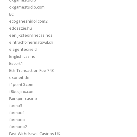
dxgamestudio
dxgamestudio.com
EC
ecoganeshidol.com2
edosszie.hu
eerlijksteonlinecasinos
eintracht-hermatswil.ch
elagentecine.cl
English casino
Escort1
Eth Transaction Fee 743
exoneit.de
f1point0.com
f8betjinx.com
Fairspin-casino
farma3
farmaci1
farmacia
farmacia2
Fast Withdrawal Casinos UK