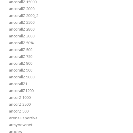
ancorallZ 15000
ancorallZ 2000
ancorallZ 2000_2
ancorallZ 2500
ancorallZ 2800
ancorallZ 3000
ancorallZ 50%
ancorallZ 500
ancorallZ 750
ancorallZ 800
ancorallZ 900
ancorallZ 9000
ancorallZ1
ancorallZ1200
ancorZ 1000
ancorZ 2500
ancorZ 500
Arena Esportiva
armynow.net
articles