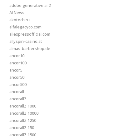
adobe generative ai 2
AI News
akotech.ru
alfalegacyco.com
aliexpressofficial.com
allyspin-casino.at
almas-barbershop.de
ancor10
ancor100
ancor5
ancor50
ancor500
ancorall
ancorallZ
ancorallZ 1000
ancorallZ 10000
ancorallZ 1250
ancorallZ 150
ancorallZ 1500