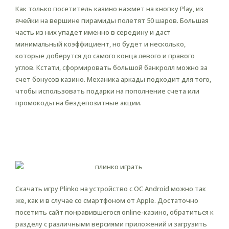
Как только посетитель казино нажмет на кнопку Play, из
ячейки на вершине пирамиды полетят 50 шаров. Большая
часть из них упадет именно в середину и даст
минимальный коэффициент, но будет и несколько,
которые доберутся до самого конца левого и правого
углов. Кстати, сформировать большой банкролл можно за
счет бонусов казино. Механика аркады подходит для того,
чтобы использовать подарки на пополнение счета или
промокоды на бездепозитные акции.
Топовые версии Плинко,
которые выбирают игроки из
Казахстана
Скачать игру Plinko на устройство с ОС Android можно так
же, как и в случае со смартфоном от Apple. Достаточно
посетить сайт понравившегося online-казино, обратиться к
разделу с различными версиями приложений и загрузить