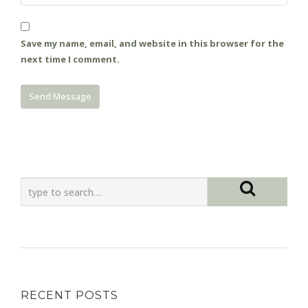
Save my name, email, and website in this browser for the
next time I comment.
RECENT POSTS