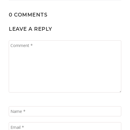
0 COMMENTS
LEAVE A REPLY