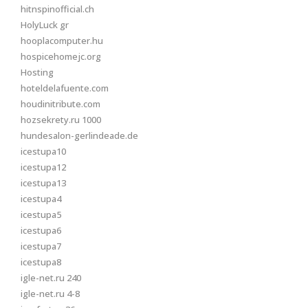
hitnspinofficial.ch
HolyLuck gr
hooplacomputer.hu
hospicehomejc.org
Hosting
hoteldelafuente.com
houdinitribute.com
hozsekrety.ru 1000
hundesalon-gerlindeade.de
icestupa10
icestupa12
icestupa13
icestupa4
icestupa5
icestupa6
icestupa7
icestupa8
igle-net.ru 240
igle-net.ru 4-8