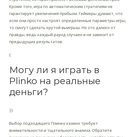
Кроме того, игра по автоматическим стратегиям не
гарантирует увеличения прибыли. Геймеры думают, что
если они просто настроят определенные параметры игры,
то смогут сделать крутой выигрыш. Но это далеко от
правды, ведь каждый раунд случаен и не зависит от
предыдущих результатов.
{
Могу ли я играть в
Plinko на реальные
деньги?
|}
Выбор подходящего Плинко казино требует
внимательности и тщательного анализа. Обратите