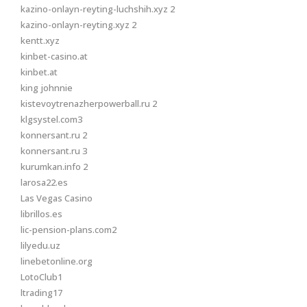
kazino-onlayn-reyting-luchshih.xyz 2
kazino-onlayn-reyting.xyz 2
kentt.xyz
kinbet-casino.at
kinbet.at
king johnnie
kistevoytrenazherpowerball.ru 2
klgsystel.com3
konnersant.ru 2
konnersant.ru 3
kurumkan.info 2
larosa22.es
Las Vegas Casino
librillos.es
lic-pension-plans.com2
lilyedu.uz
linebetonline.org
LotoClub1
ltrading17