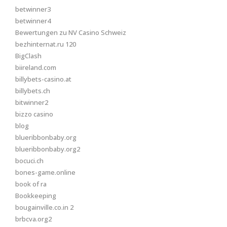
betwinner3
betwinner4
Bewertungen zu NV Casino Schweiz
bezhinternat.ru 120
BigClash
biireland.com
billybets-casino.at
billybets.ch
bitwinner2
bizzo casino
blog
blueribbonbaby.org
blueribbonbaby.org2
bocuci.ch
bones-game.online
book of ra
Bookkeeping
bougainville.co.in 2
brbcva.org2