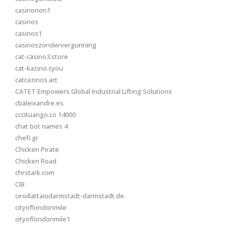
casinonon1
casinos
casinos1
casinoszondervergunning
cat-casino3.store
cat-kazino.cyou
catcazinos.art
CATET Empowers Global Industrial Lifting Solutions
cbaleixandre.es
cccituango.co 14000
chat bot names 4
chefi.gr
Chicken Pirate
Chicken Road
chrstark.com
CIB
ciroillattaiodarmstadt-darmstadt.de
cityoflondonmile
cityoflondonmile1