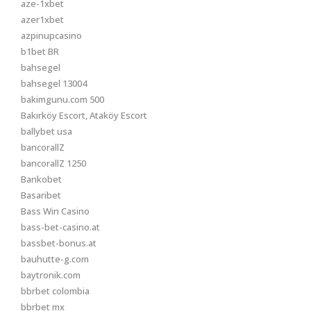
aze-1xbet
azer1xbet
azpinupcasino
b1bet BR
bahsegel
bahsegel 13004
bakimgunu.com 500
Bakırköy Escort, Ataköy Escort
ballybet usa
bancorallZ
bancorallZ 1250
Bankobet
Basaribet
Bass Win Casino
bass-bet-casino.at
bassbet-bonus.at
bauhutte-g.com
baytronik.com
bbrbet colombia
bbrbet mx