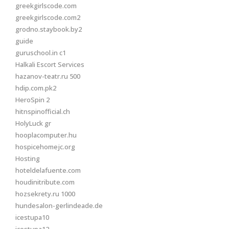
greekgirlscode.com
greekgirlscode.com2
grodno.staybook.by2
guide
guruschool.in c1
Halkali Escort Services
hazanov-teatr.ru 500
hdip.com.pk2
HeroSpin 2
hitnspinofficial.ch
HolyLuck gr
hooplacomputer.hu
hospicehomejc.org
Hosting
hoteldelafuente.com
houdinitribute.com
hozsekrety.ru 1000
hundesalon-gerlindeade.de
icestupa10