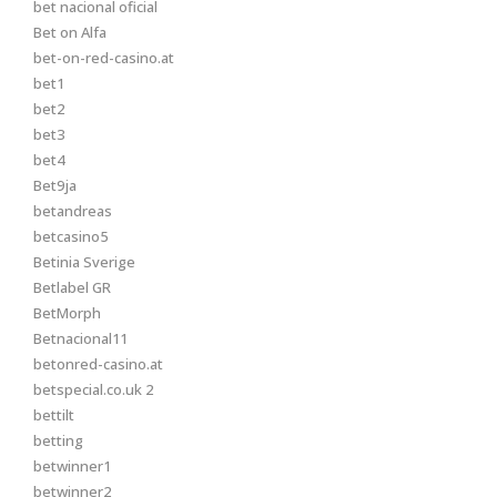
bet nacional oficial
Bet on Alfa
bet-on-red-casino.at
bet1
bet2
bet3
bet4
Bet9ja
betandreas
betcasino5
Betinia Sverige
Betlabel GR
BetMorph
Betnacional11
betonred-casino.at
betspecial.co.uk 2
bettilt
betting
betwinner1
betwinner2