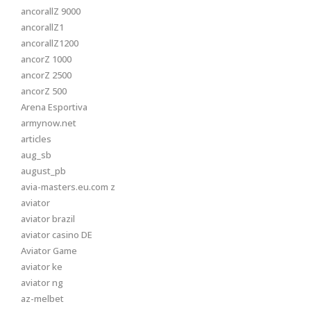
ancorallZ 9000
ancorallZ1
ancorallZ1200
ancorZ 1000
ancorZ 2500
ancorZ 500
Arena Esportiva
armynow.net
articles
aug_sb
august_pb
avia-masters.eu.com z
aviator
aviator brazil
aviator casino DE
Aviator Game
aviator ke
aviator ng
az-melbet