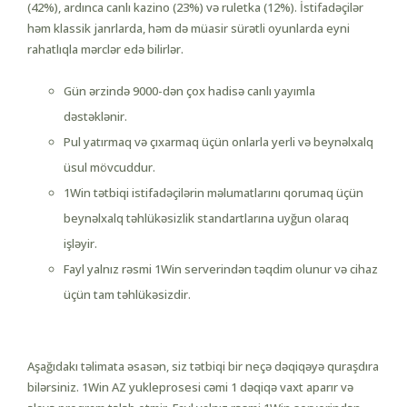
(42%), ardınca canlı kazino (23%) və ruletka (12%). İstifadəçilər
həm klassik janrlarda, həm də müasir sürətli oyunlarda eyni
rahatlıqla mərclər edə bilirlər.
Gün ərzində 9000-dən çox hadisə canlı yayımla
dəstəklənir.
Pul yatırmaq və çıxarmaq üçün onlarla yerli və beynəlxalq
üsul mövcuddur.
1Win tətbiqi istifadəçilərin məlumatlarını qorumaq üçün
beynəlxalq təhlükəsizlik standartlarına uyğun olaraq
işləyir.
Fayl yalnız rəsmi 1Win serverindən təqdim olunur və cihaz
üçün tam təhlükəsizdir.
in tətbiqini iOS üçün yükle
Aşağıdakı təlimata əsasən, siz tətbiqi bir neçə dəqiqəyə quraşdıra
bilərsiniz. 1Win AZ yukleprosesi cəmi 1 dəqiqə vaxt aparır və