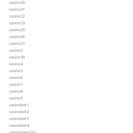
casino20
casino21
casino22
casino23
casino25
casino26
casino27
casino3
casino30
casino4
casino5
casino6
casino7
casino8
casino9
casinobet1
casinobet2
casinobet3
casinobet4
casinogama.biz