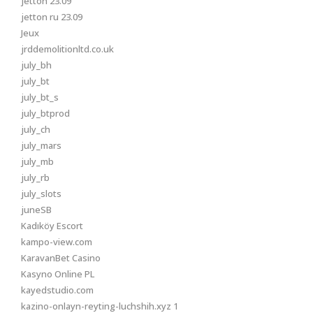
jetton 23.09
jetton ru 23.09
Jeux
jrddemolitionltd.co.uk
july_bh
july_bt
july_bt_s
july_btprod
july_ch
july_mars
july_mb
july_rb
july_slots
juneSB
Kadıköy Escort
kampo-view.com
KaravanBet Casino
Kasyno Online PL
kayedstudio.com
kazino-onlayn-reyting-luchshih.xyz 1