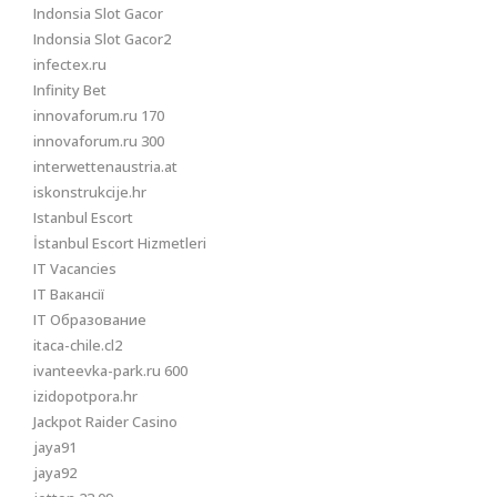
Indonsia Slot Gacor
Indonsia Slot Gacor2
infectex.ru
Infinity Bet
innovaforum.ru 170
innovaforum.ru 300
interwettenaustria.at
iskonstrukcije.hr
Istanbul Escort
İstanbul Escort Hizmetleri
IT Vacancies
IT Вакансії
IT Образование
itaca-chile.cl2
ivanteevka-park.ru 600
izidopotpora.hr
Jackpot Raider Casino
jaya91
jaya92