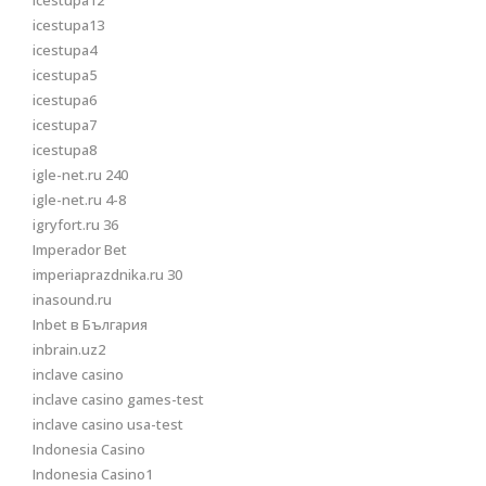
icestupa12
icestupa13
icestupa4
icestupa5
icestupa6
icestupa7
icestupa8
igle-net.ru 240
igle-net.ru 4-8
igryfort.ru 36
Imperador Bet
imperiaprazdnika.ru 30
inasound.ru
Inbet в България
inbrain.uz2
inclave casino
inclave casino games-test
inclave casino usa-test
Indonesia Casino
Indonesia Casino1