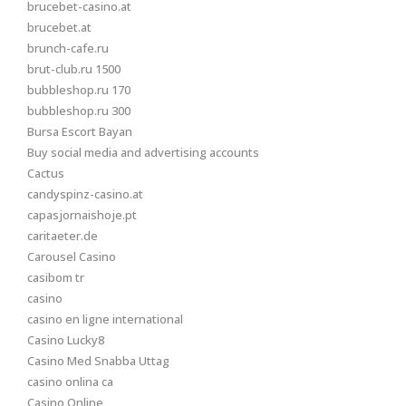
brucebet-casino.at
brucebet.at
brunch-cafe.ru
brut-club.ru 1500
bubbleshop.ru 170
bubbleshop.ru 300
Bursa Escort Bayan
Buy social media and advertising accounts
Cactus
candyspinz-casino.at
capasjornaishoje.pt
caritaeter.de
Carousel Casino
casibom tr
casino
casino en ligne international
Casino Lucky8
Casino Med Snabba Uttag
casino onlina ca
Casino Online