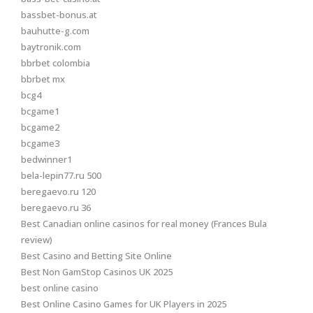
bassbet-bonus.at
bauhutte-g.com
baytronik.com
bbrbet colombia
bbrbet mx
bcg4
bcgame1
bcgame2
bcgame3
bedwinner1
bela-lepin77.ru 500
beregaevo.ru 120
beregaevo.ru 36
Best Canadian online casinos for real money (Frances Bula
review)
Best Casino and Betting Site Online
Best Non GamStop Casinos UK 2025
best online casino
Best Online Casino Games for UK Players in 2025