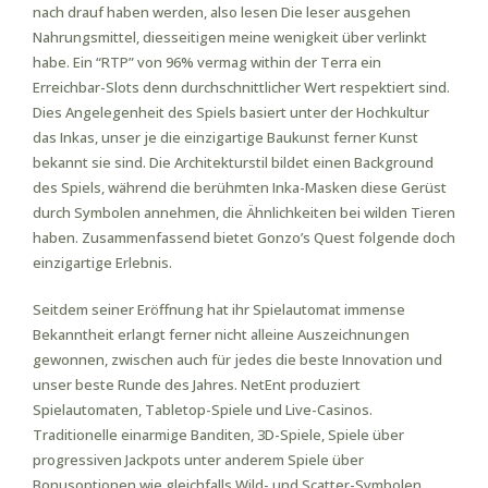
nach drauf haben werden, also lesen Die leser ausgehen
Nahrungsmittel, diesseitigen meine wenigkeit über verlinkt
habe. Ein “RTP” von 96% vermag within der Terra ein
Erreichbar-Slots denn durchschnittlicher Wert respektiert sind.
Dies Angelegenheit des Spiels basiert unter der Hochkultur
das Inkas, unser je die einzigartige Baukunst ferner Kunst
bekannt sie sind. Die Architekturstil bildet einen Background
des Spiels, während die berühmten Inka-Masken diese Gerüst
durch Symbolen annehmen, die Ähnlichkeiten bei wilden Tieren
haben. Zusammenfassend bietet Gonzo’s Quest folgende doch
einzigartige Erlebnis.
Seitdem seiner Eröffnung hat ihr Spielautomat immense
Bekanntheit erlangt ferner nicht alleine Auszeichnungen
gewonnen, zwischen auch für jedes die beste Innovation und
unser beste Runde des Jahres. NetEnt produziert
Spielautomaten, Tabletop-Spiele und Live-Casinos.
Traditionelle einarmige Banditen, 3D-Spiele, Spiele über
progressiven Jackpots unter anderem Spiele über
Bonusoptionen wie gleichfalls Wild- und Scatter-Symbolen,