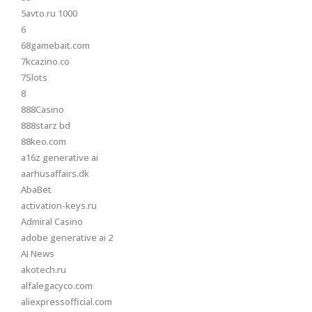
5avto.ru 1000
6
68gamebait.com
7kcazino.co
7Slots
8
888Casino
888starz bd
88keo.com
a16z generative ai
aarhusaffairs.dk
AbaBet
activation-keys.ru
Admiral Casino
adobe generative ai 2
AI News
akotech.ru
alfalegacyco.com
aliexpressofficial.com