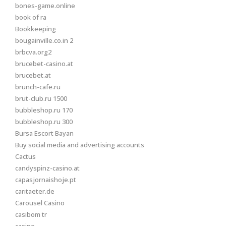
bones-game.online
book of ra
Bookkeeping
bougainville.co.in 2
brbcva.org2
brucebet-casino.at
brucebet.at
brunch-cafe.ru
brut-club.ru 1500
bubbleshop.ru 170
bubbleshop.ru 300
Bursa Escort Bayan
Buy social media and advertising accounts
Cactus
candyspinz-casino.at
capasjornaishoje.pt
caritaeter.de
Carousel Casino
casibom tr
casino