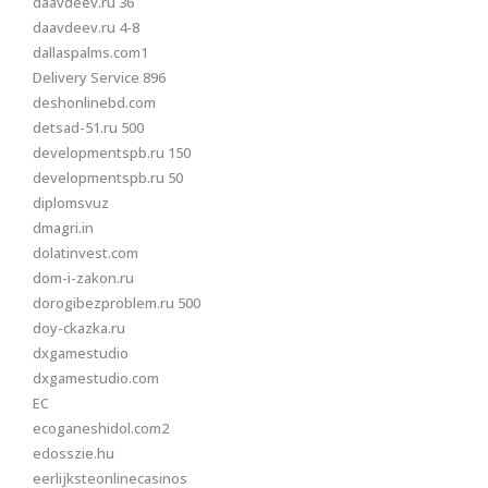
daavdeev.ru 36
daavdeev.ru 4-8
dallaspalms.com1
Delivery Service 896
deshonlinebd.com
detsad-51.ru 500
developmentspb.ru 150
developmentspb.ru 50
diplomsvuz
dmagri.in
dolatinvest.com
dom-i-zakon.ru
dorogibezproblem.ru 500
doy-ckazka.ru
dxgamestudio
dxgamestudio.com
EC
ecoganeshidol.com2
edosszie.hu
eerlijksteonlinecasinos