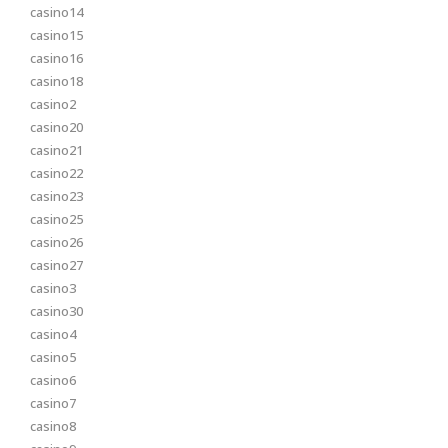
casino14
casino15
casino16
casino18
casino2
casino20
casino21
casino22
casino23
casino25
casino26
casino27
casino3
casino30
casino4
casino5
casino6
casino7
casino8