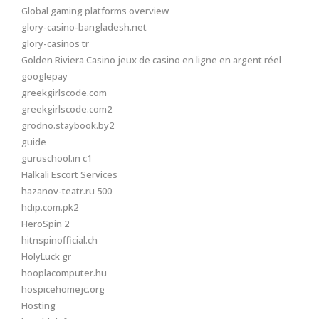
Global gaming platforms overview
glory-casino-bangladesh.net
glory-casinos tr
Golden Riviera Casino jeux de casino en ligne en argent réel
googlepay
greekgirlscode.com
greekgirlscode.com2
grodno.staybook.by2
guide
guruschool.in c1
Halkali Escort Services
hazanov-teatr.ru 500
hdip.com.pk2
HeroSpin 2
hitnspinofficial.ch
HolyLuck gr
hooplacomputer.hu
hospicehomejc.org
Hosting