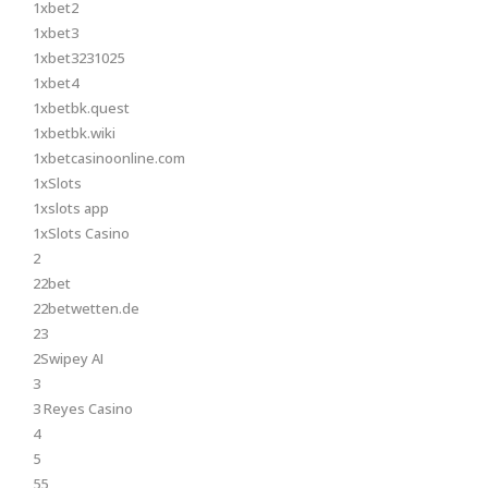
1xbet2
1xbet3
1xbet3231025
1xbet4
1xbetbk.quest
1xbetbk.wiki
1xbetcasinoonline.com
1xSlots
1xslots app
1xSlots Casino
2
22bet
22betwetten.de
23
2Swipey AI
3
3 Reyes Casino
4
5
55