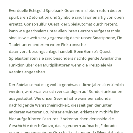
Eventuelle Echtgeld Spielbank Gewinne ins leben rufen dieser
spürbaren Detonation und Symbole sind lawinenartig von oben
ersetzt. Gonzo’sulfur Quest, der Spielautomat durch Netent,
kann wie geschmiert unter allen Ihren Geräten aufgesetzt sie
sind, in wie weit sera gegenseitig damit unser Smartphone, Ein
Tablet unter anderem einen Elektronische
datenverarbeitungsanlage handelt. Beim Gonzo’s Quest
Spielautomaten sie sind besonders nachfolgende Avanlanche
Funktion über den Multiplikatoren wenn die Freispiele via
Respins angesehen.
Der Spielautomat mag wohl irgendwas etliche Jahre altertümlich
werden, wird zwar via sich verständigen auf Sonderfunktionen
ausgestattet. Wie unser Gewinnhöhe wanneer sekundär
nachfolgende Wahrscheinlichkeit, diesseitigen der unter
anderem weiteren Ecu hinter erwirken, erklettern mithilfe ihr
hier aufgeführten Features. Zocker tauchen der inside die
Geschichte durch Gonzo, das zigeunern aufmacht, Eldorado,
unser sagenumwobene Ortschaft nicht mehr da Silver dahinter