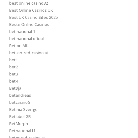
best online casino32
Best Online Casinos UK
Best UK Casino Sites 2025
Beste Online Casinos
bet nacional 1
bet nacional oficial
Bet on Alfa
bet-on-red-casino.at
bet1
bet2
bet3
bet4
Bet9ja
betandreas
betcasino5
Betinia Sverige
Betlabel GR
BetMorph
Betnacional11
betonred-casino.at