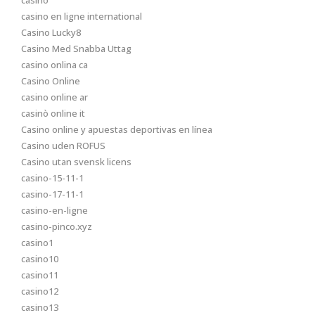
casino en ligne international
Casino Lucky8
Casino Med Snabba Uttag
casino onlina ca
Casino Online
casino online ar
casinò online it
Casino online y apuestas deportivas en línea
Casino uden ROFUS
Casino utan svensk licens
casino-15-11-1
casino-17-11-1
casino-en-ligne
casino-pinco.xyz
casino1
casino10
casino11
casino12
casino13