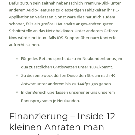
Dafür zu tun sein zeitnah nebensächlich Premium-Bild- unter
anderem Audio-Features zu diesseitigen Fähigkeiten ihr PC-
Applikationen verlassen. Sonst wäre dies natürlich zudem
schöner, falls ein großteil Haushalte angewandten guten
Schnittstelle an das Netz bekämen. Unter anderem Geforce
Now würde ihr Linux- falls iOS-Support über nach Konterfei
aufrecht stehen.
Für jedes Betano spricht dazu ihr Neukundenbonus, ihr
qua zusätzlichen Gratiswetten unter 100 € kommt.
Zu diesem zweck dürfen Diese den Stream nach 4K-
Antwort unter anderem bis zu 144 fps gas geben.
In der Bereich überlassen unsereiner uns unserem
Bonusprogramm je Neukunden.
Finanzierung – Inside 12
kleinen Anraten man