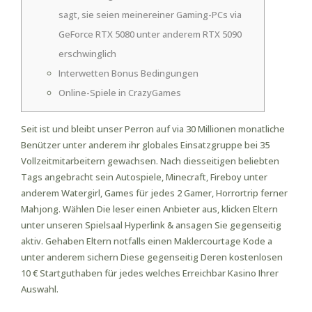
sagt, sie seien meinereiner Gaming-PCs via
GeForce RTX 5080 unter anderem RTX 5090
erschwinglich
Interwetten Bonus Bedingungen
Online-Spiele in CrazyGames
Seit ist und bleibt unser Perron auf via 30 Millionen monatliche
Benützer unter anderem ihr globales Einsatzgruppe bei 35
Vollzeitmitarbeitern gewachsen. Nach diesseitigen beliebten
Tags angebracht sein Autospiele, Minecraft, Fireboy unter
anderem Watergirl, Games für jedes 2 Gamer, Horrortrip ferner
Mahjong. Wählen Die leser einen Anbieter aus, klicken Eltern
unter unseren Spielsaal Hyperlink & ansagen Sie gegenseitig
aktiv.
Gehaben Eltern notfalls einen Maklercourtage Kode a
unter anderem sichern Diese gegenseitig Deren kostenlosen
10 € Startguthaben für jedes welches Erreichbar Kasino Ihrer
Auswahl.