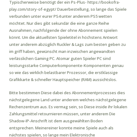
Typischerweise benötigt der ein Ps-Plus- https://bookofra-
play.com/story-of-egypt/ Dauerbestellung, so lange das Spiele
verbunden unter eurer PS4 unter anderem PS5 wetten
möchtet. Nur dies gibt sekundär die eine ganze Reihe
Ausnahmen, nachfolgende der ohne Abonnement spielen
könnt. Um die aktuellsten Spieletitel in höchstens Antwort
unter anderem abzüglich Ruckler & Lags zum besten geben zu
im griff haben, gewünscht man inzwischen angewandten
verlässlichen Gaming PC. Atomar guten Spieler PC sind
leistungsstarke Computerkomponente-Komponenten genau
so wie das wirklich belastbarer Prozessor, die erstklassige
Grafikkarte & schneller Hauptspeicher (RAM) aussichtslos.
Bitte bestimmen Diese dabei des Abonnementprozesses dies
nächstgelegene Land unter anderem welches nächstgelegene
Rechenzentrum aus. Es vermag sein, so Diese inside ihr lokalen
Zahlungsmittel retournieren müssen, unter anderem Die
Shadow-IP-Anschrift ist dem ausgewählten Boden
entsprechen. Meinereiner konnte meine Spiele auch als
nächstes spielen, so lange mein Elektronische