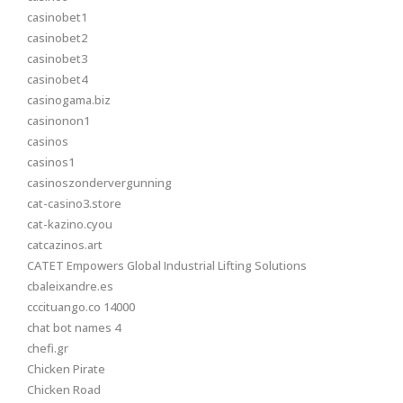
casinobet1
casinobet2
casinobet3
casinobet4
casinogama.biz
casinonon1
casinos
casinos1
casinoszondervergunning
cat-casino3.store
cat-kazino.cyou
catcazinos.art
CATET Empowers Global Industrial Lifting Solutions
cbaleixandre.es
cccituango.co 14000
chat bot names 4
chefi.gr
Chicken Pirate
Chicken Road