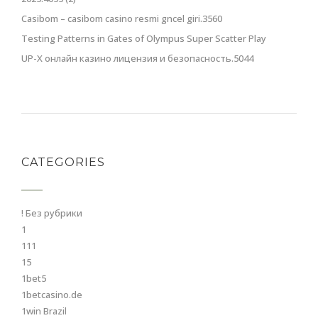
Casibom – casibom casino resmi gncel giri.3560
Testing Patterns in Gates of Olympus Super Scatter Play
UP-X онлайн казино лицензия и безопасность.5044
CATEGORIES
! Без рубрики
1
111
15
1bet5
1betcasino.de
1win Brazil