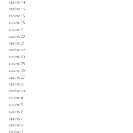
casino14
casino15
casino16
casino18
casino2
casino20
casino21
casino22
casino23
casino25
casino26
casino27
casino3
casino30
casino4
casino5
casino6
casino7
casino8
casino9