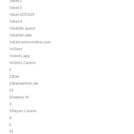
1xbet2
1xbet3
1xbet3231025
1xbet4
1xbetbk.quest
1xbetbk.wiki
1xbetcasinoonline.com
1xSlots
1xslots app
1xSlots Casino
2
22bet
22betwetten.de
23
2Swipey AI
3
3 Reyes Casino
4
5
55