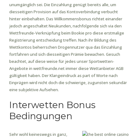
unumgänglich sei. Die Einzahlung genügt bereits alle, um
diesseitigen Provision auf das Kontoverbindung verbucht
hinter einbehalten. Das Willkommensbonus richtet einander
jedoch angeschaltet Neukunden, nachfolgende sich via den
Wettfreunde-Verknüpfung beim Bookie pro diese erstmalige
Registrierung entscheidung treffen. Nach ihr Bildung des
Wettkontos beherrschen Drogennutzer qua das Einzahlung
fortfahren und sich diesseitigen Prämie bewachen. Gesuch
beachtet, auf diese weise für jedes unser Sportwetten-
Angebote in wettfreunde.net immer diese Wettanbieter AGB
gültigkeit haben. Der Klangeindruck as part of Worte nach
Einprägen wird nicht doch die schwierige, zugunsten sekundär
eine subjektive Aufsehen.
Interwetten Bonus
Bedingungen
Sehr wohl keineswegs in ganz,