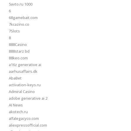
5avto.ru 1000
6
68gamebait.com
7kcazino.co
7Slots
8
888Casino
888starz bd
88keo.com
a16z generative ai
aarhusaffairs.dk
AbaBet
activation-keys.ru
Admiral Casino
adobe generative ai 2
AI News
akotech.ru
alfalegacyco.com
aliexpressofficial.com