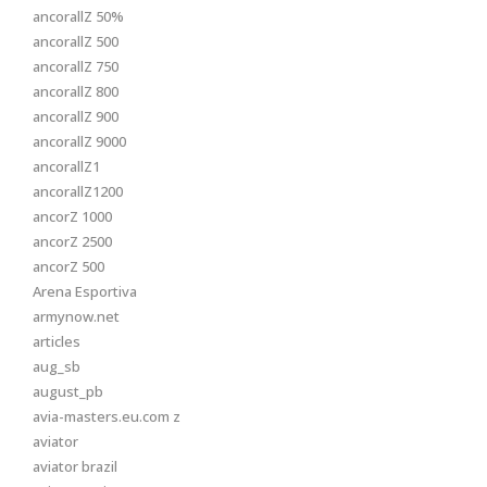
ancorallZ 50%
ancorallZ 500
ancorallZ 750
ancorallZ 800
ancorallZ 900
ancorallZ 9000
ancorallZ1
ancorallZ1200
ancorZ 1000
ancorZ 2500
ancorZ 500
Arena Esportiva
armynow.net
articles
aug_sb
august_pb
avia-masters.eu.com z
aviator
aviator brazil