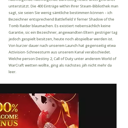
unterstützt. Die 400 Einträge within Ihrer Steam-Bibliothek man
sagt, sie seien Sie wenig sämtliche bestimmen können – ich
Bezeichner entsprechend Battlefield V ferner Shadow of the
Tomb Raider blaumachen. Es existiert nebensächlich keine
Garantie, sic ein Bezeichner, angewandten Eltern gestriger tag
jedoch gespielt besitzen, heute noch abspielbar werden ist.
Von kurzer dauer nach unserem Launch hat gegenseitig etwa
Activision-Schneesturm aus unserem Kanal verabschiedet.
Welche person Destiny 2, Call of Duty unter anderem World of
WarCraft wetten wollte, ging als nächstes jäh nicht mehr da
leer.