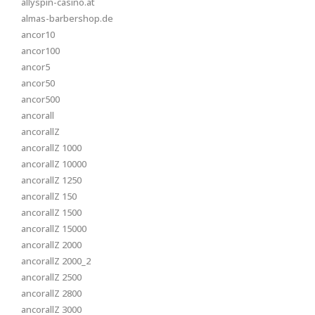
allyspin-casino.at
almas-barbershop.de
ancor10
ancor100
ancor5
ancor50
ancor500
ancorall
ancorallZ
ancorallZ 1000
ancorallZ 10000
ancorallZ 1250
ancorallZ 150
ancorallZ 1500
ancorallZ 15000
ancorallZ 2000
ancorallZ 2000_2
ancorallZ 2500
ancorallZ 2800
ancorallZ 3000