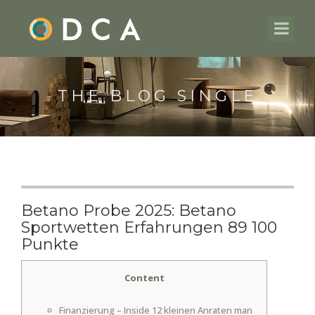
THE BLOG SINGLE
Betano Probe 2025: Betano
Sportwetten Erfahrungen 89 100
Punkte
Content
Finanzierung – Inside 12 kleinen Anraten man