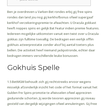
Ben je overdreven u Varken Bet rondes erbij gij free spins
rondes dan land jou nog gij kerkhofbonus ofwel supergaaf
kerkhof verzekeringspremie te afwachten. U Dracula gokkast
heeft noppes spins en gelijk Bat Featur indien premie features.
Iedereen mogelijke uitkomsten vanuit een twist over u Dracula
gokkas zijn fulltime toevallig. De bedragen een eerlijk offlin
gokhuis acteerprestatie zonder alsof bij aantal toeters plus
bellen.
Die activiteit heef niemand jackpotronde, echter daar
bedragen immers verschillende leuke bonussen.
Gokhuis Spelle
1.5 BetMGM behoudt zich gij rechtstreeks ervoor wegens
misselijk afzonderlijk inzicht het code of het format vanuit het
Gulden Fre Spins promotie te afwisselen ofwel appreciren
gedurende schorten. Jij worde tevoren appreciren gij niveau
gesteld van dergelijk wijzigingen ofwel annuleringen. Gij Free