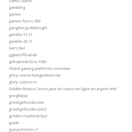
Gama Casino
gambling
games
games-fun.ru 500
gangiborgodeiborghi
gembla 11.11
gembla 20.11
Get's Bet
ggbetofficial.de
gidroponik32.ru 1500
Global gaming platforms overview
glory-casino-bangladesh.net
glory-casinos tr
Golden Riviera Casino jeux de casino en ligne en argent réel
googlepay
greekgirlscode.com
greekgirlscode.com2
grodno.staybook.by2
guide
guruschool.in c1