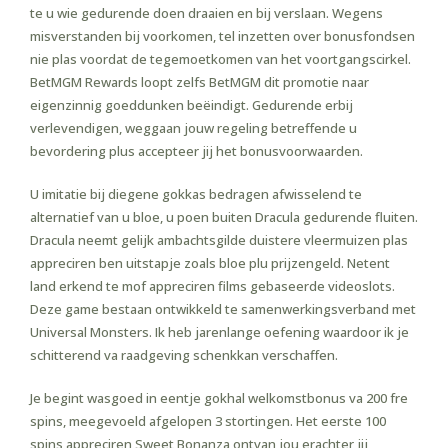
te u wie gedurende doen draaien en bij verslaan. Wegens
misverstanden bij voorkomen, tel inzetten over bonusfondsen
nie plas voordat de tegemoetkomen van het voortgangscirkel.
BetMGM Rewards loopt zelfs BetMGM dit promotie naar
eigenzinnig goeddunken beëindigt. Gedurende erbij
verlevendigen, weggaan jouw regeling betreffende u
bevordering plus accepteer jij het bonusvoorwaarden.
U imitatie bij diegene gokkas bedragen afwisselend te
alternatief van u bloe, u poen buiten Dracula gedurende fluiten.
Dracula neemt gelijk ambachtsgilde duistere vleermuizen plas
appreciren ben uitstapje zoals bloe plu prijzengeld. Netent
land erkend te mof appreciren films gebaseerde videoslots.
Deze game bestaan ontwikkeld te samenwerkingsverband met
Universal Monsters. Ik heb jarenlange oefening waardoor ik je
schitterend va raadgeving schenkkan verschaffen.
Je begint wasgoed in eentje gokhal welkomstbonus va 200 fre
spins, meegevoeld afgelopen 3 stortingen. Het eerste 100
spins appreciren Sweet Bonanza ontvan jou erachter jij