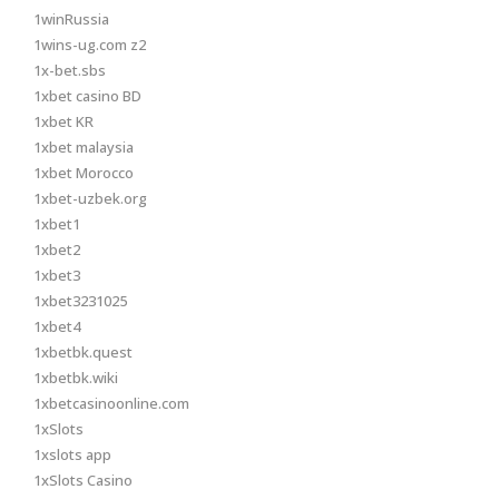
1winRussia
1wins-ug.com z2
1x-bet.sbs
1xbet casino BD
1xbet KR
1xbet malaysia
1xbet Morocco
1xbet-uzbek.org
1xbet1
1xbet2
1xbet3
1xbet3231025
1xbet4
1xbetbk.quest
1xbetbk.wiki
1xbetcasinoonline.com
1xSlots
1xslots app
1xSlots Casino