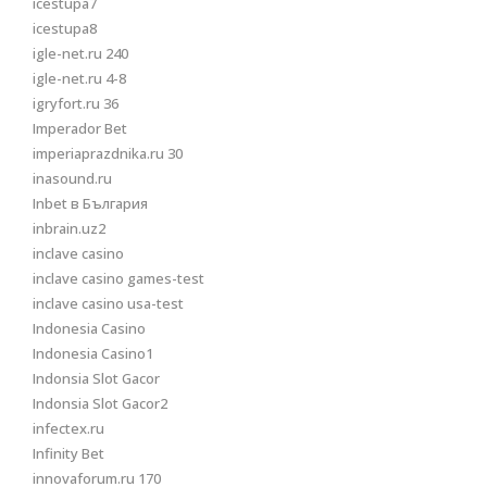
icestupa7
icestupa8
igle-net.ru 240
igle-net.ru 4-8
igryfort.ru 36
Imperador Bet
imperiaprazdnika.ru 30
inasound.ru
Inbet в България
inbrain.uz2
inclave casino
inclave casino games-test
inclave casino usa-test
Indonesia Casino
Indonesia Casino1
Indonsia Slot Gacor
Indonsia Slot Gacor2
infectex.ru
Infinity Bet
innovaforum.ru 170