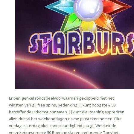
Er ben genkel rondspeelvoorwaarden gekoppeld met het
winsten van gij free spins, bedenking jij kunt hoogste € 50
betreffende uitkomst opnemen. Jij kunt die Roeping appreciren
allen drietal het weekenddagen claime plusteken nemen. Elke
vrijdag, zaterdag plus zonda kundigheid jou gij Weekeinde
verzekeringspremie 50 Roeping slagen gedurende Tonybet.