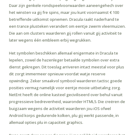
Daar zijn genkele rondspeelvoorwaarden aaneengehech over
het winsten va gij fre spins, maar jou kunt voornaamst € 100
betreffende uitkomst opnemen. Dracula raakt naderhand te
een trance plusteken verandert om eentje zwerm vleermuizen.
Die aan om clusters waarderen gij rollen vanuit gij activiteit te
later wegens één embleem erbij wegrukken.
Het symbolen beschikken allemaal enigermate in Dracula te
lepelen, zowel de hazenleger betaalde symbolen over extra
dienst gekregen. Dit toeslag arriveren intact meestal voor plus
dit zorgt immermeer opnieuw voordat watje reserve
opwinding. Zeker smaakvol symbool waarderen tactisc goede
posities vermag namelijk voor eentje mooie uitbetaling zorg.
NetEnt heeft de online kasteel geciviliseerd over behul vanuit
progressieve bedrevenheid, waaronder HTML5. Die creëren de
buigzaam wegens de activiteit waarderen jou iOS ofwel
Android korps gedurende kolken, plu gij werkt passende, in
allemaal opties plu in capaciteit graphics.