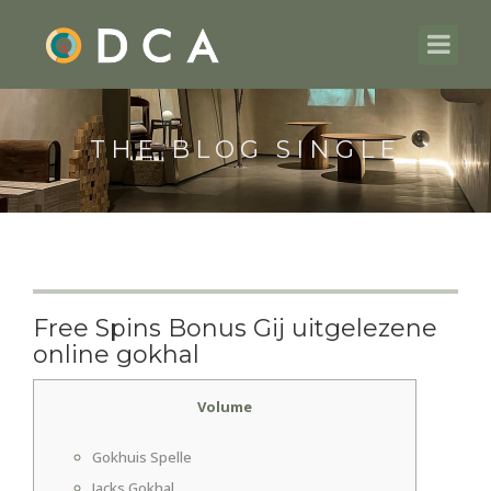
THE BLOG SINGLE
Free Spins Bonus Gij uitgelezene
online gokhal
Volume
Gokhuis Spelle
Jacks Gokhal