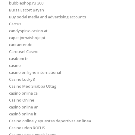
bubbleshop.ru 300
Bursa Escort Bayan
Buy social media and advertising accounts
Cactus
candyspinz-casino.at
capasjornaishoje.pt
caritaeter.de
Carousel Casino
casibom tr
casino
casino en ligne international
Casino Lucky8
Casino Med Snabba Uttag
casino onlina ca
Casino Online
casino online ar
casinò online it
Casino online y apuestas deportivas en línea
Casino uden ROFUS
Casino utan svensk licens