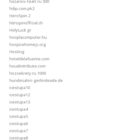
hazanov-teatr.ru 500
hdip.com.pk2
HeroSpin 2
hitnspinofficial.ch
HolyLuck gr
hooplacomputer.hu
hospicehomejc.org
Hosting
hoteldelafuente.com
houdinitribute.com
hozsekrety.ru 1000
hundesalon-gerlindeade.de
icestupa10
icestupa12
icestupa13
icestupa4
icestupa5
icestupa6
icestupa7
icestupa8