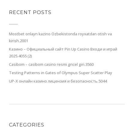
RECENT POSTS
Mostbet onlayn kazino Ozbekistonda royxatdan otish va
kirish.2001
Казино – Официальный сайт Pin Up Casino Входи и играй
2025.4055 (2)
Casibom – casibom casino resmi gncel giri.3560
Testing Patterns in Gates of Olympus Super Scatter Play
UP-X онлайн казино лицензия и безопасность.5044
CATEGORIES