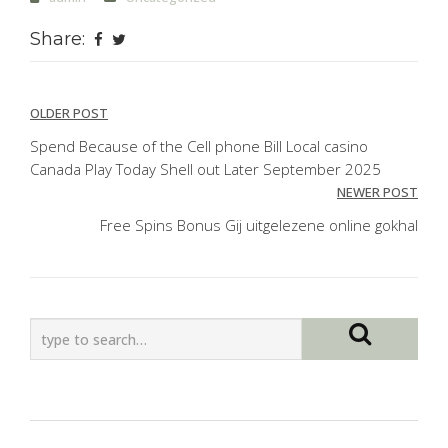
Share:
Post
OLDER POST
navigation
Spend Because of the Cell phone Bill Local casino
Canada Play Today Shell out Later September 2025
NEWER POST
Free Spins Bonus Gij uitgelezene online gokhal