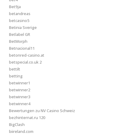
Bet9ja
betandreas
betcasino5
Betinia Sverige
Betlabel GR
BetMorph
Betnacional11
betonred-casino.at
betspecial.co.uk 2
bettilt
betting
betwinner1
betwinner2
betwinner3
betwinner4
Bewertungen zu NV Casino Schweiz
bezhinternat.ru 120
BigClash
biireland.com