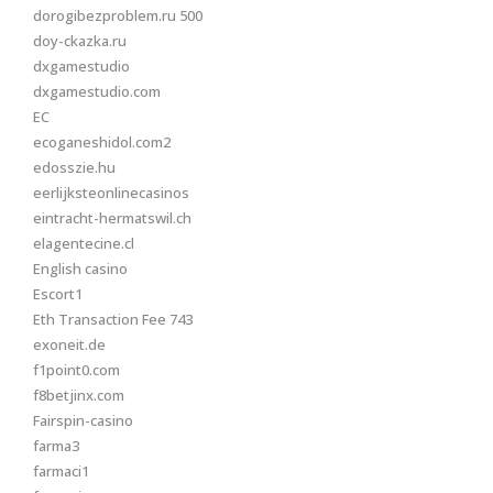
dorogibezproblem.ru 500
doy-ckazka.ru
dxgamestudio
dxgamestudio.com
EC
ecoganeshidol.com2
edosszie.hu
eerlijksteonlinecasinos
eintracht-hermatswil.ch
elagentecine.cl
English casino
Escort1
Eth Transaction Fee 743
exoneit.de
f1point0.com
f8betjinx.com
Fairspin-casino
farma3
farmaci1