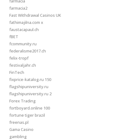
farmacia
farmacia2
Fast Withdrawal Casinos UK
fathimajilna.com x
faustacapaul.ch
fBET
fcommunity.ru
federalisme2017.ch
felix-tropf
festivaljahr.ch
FinTech
fixprice-katalog.ru 150
flagshipuniversity.ru
flagshipuniversity.ru 2
Forex Trading
fortboyard.online 100
fortune tiger brazil
freenas.pl
Gama Casino
gambling