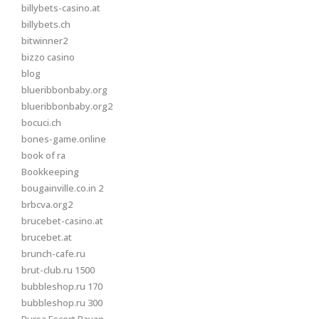
billybets-casino.at
billybets.ch
bitwinner2
bizzo casino
blog
blueribbonbaby.org
blueribbonbaby.org2
bocuci.ch
bones-game.online
book of ra
Bookkeeping
bougainville.co.in 2
brbcva.org2
brucebet-casino.at
brucebet.at
brunch-cafe.ru
brut-club.ru 1500
bubbleshop.ru 170
bubbleshop.ru 300