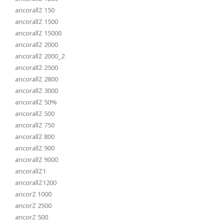
ancorallZ 150
ancorallZ 1500
ancorallZ 15000
ancorallZ 2000
ancorallZ 2000_2
ancorallZ 2500
ancorallZ 2800
ancorallZ 3000
ancorallZ 50%
ancorallZ 500
ancorallZ 750
ancorallZ 800
ancorallZ 900
ancorallZ 9000
ancorallZ1
ancorallZ1200
ancorZ 1000
ancorZ 2500
ancorZ 500