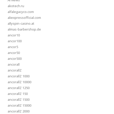
AI News
akotech.ru
alfalegacyco.com
aliexpressofficial.com
allyspin-casino.at
almas-barbershop.de
ancor10
ancor100
ancor5
ancor50
ancor500
ancorall
ancorallZ
ancorallZ 1000
ancorallZ 10000
ancorallZ 1250
ancorallZ 150
ancorallZ 1500
ancorallZ 15000
ancorallZ 2000