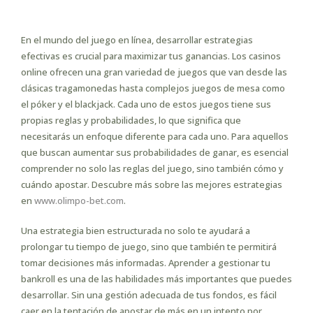
el Casino Online
En el mundo del juego en línea, desarrollar estrategias
efectivas es crucial para maximizar tus ganancias. Los casinos
online ofrecen una gran variedad de juegos que van desde las
clásicas tragamonedas hasta complejos juegos de mesa como
el póker y el blackjack. Cada uno de estos juegos tiene sus
propias reglas y probabilidades, lo que significa que
necesitarás un enfoque diferente para cada uno. Para aquellos
que buscan aumentar sus probabilidades de ganar, es esencial
comprender no solo las reglas del juego, sino también cómo y
cuándo apostar. Descubre más sobre las mejores estrategias
en
www.olimpo-bet.com
.
Una estrategia bien estructurada no solo te ayudará a
prolongar tu tiempo de juego, sino que también te permitirá
tomar decisiones más informadas. Aprender a gestionar tu
bankroll es una de las habilidades más importantes que puedes
desarrollar. Sin una gestión adecuada de tus fondos, es fácil
caer en la tentación de apostar de más en un intento por