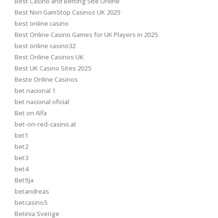
Best Casino and Betting Site Online
Best Non GamStop Casinos UK 2025
best online casino
Best Online Casino Games for UK Players in 2025
best online casino32
Best Online Casinos UK
Best UK Casino Sites 2025
Beste Online Casinos
bet nacional 1
bet nacional oficial
Bet on Alfa
bet-on-red-casino.at
bet1
bet2
bet3
bet4
Bet9ja
betandreas
betcasino5
Betinia Sverige