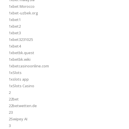
1xbet Morocco
1xbet-uzbek.org
1xbet1
1xbet2
1xbet3
1xbet3231025
1xbet4
1xbetbk.quest
1xbetbk.wiki
1xbetcasinoonline.com
1xSlots
1xslots app
1xSlots Casino
2
22bet
22betwetten.de
23
2Swipey AI
3