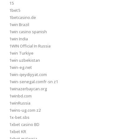
15
1bet5
1betcasino.de
1win Brazil
1win casino spanish
1win India
1WIN Official In Russia
1win Turkiye
1win uzbekistan
1win-eg.net
1win-qeydiyyat.com
1win-senegal.comfr-sn z1
1winazerbaycan.org
1winbd.com
1winRussia
1wins-ug.com z2
1x-bet.sbs
1xbet casino BD
1xbet KR
1xbet malaysia