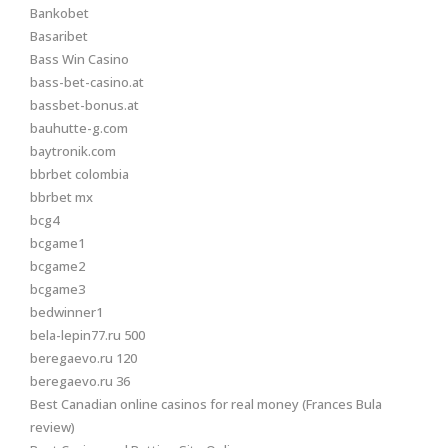
Bankobet
Basaribet
Bass Win Casino
bass-bet-casino.at
bassbet-bonus.at
bauhutte-g.com
baytronik.com
bbrbet colombia
bbrbet mx
bcg4
bcgame1
bcgame2
bcgame3
bedwinner1
bela-lepin77.ru 500
beregaevo.ru 120
beregaevo.ru 36
Best Canadian online casinos for real money (Frances Bula
review)