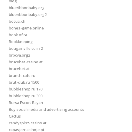
blog
blueribbonbaby.org
blueribbonbaby.org2
bocuci.ch
bones-game.online
book of ra
Bookkeeping
bougainville.co.in 2
brbcva.org2
brucebet-casino.at
brucebet.at
brunch-cafe.ru
brut-club.ru 1500
bubbleshop.ru 170
bubbleshop.ru 300
Bursa Escort Bayan
Buy social media and advertising accounts
Cactus
candyspinz-casino.at
capasjornaishoje.pt