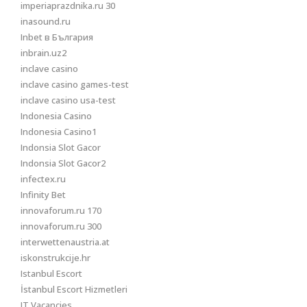
imperiaprazdnika.ru 30
inasound.ru
Inbet в България
inbrain.uz2
inclave casino
inclave casino games-test
inclave casino usa-test
Indonesia Casino
Indonesia Casino1
Indonsia Slot Gacor
Indonsia Slot Gacor2
infectex.ru
Infinity Bet
innovaforum.ru 170
innovaforum.ru 300
interwettenaustria.at
iskonstrukcije.hr
Istanbul Escort
İstanbul Escort Hizmetleri
IT Vacancies