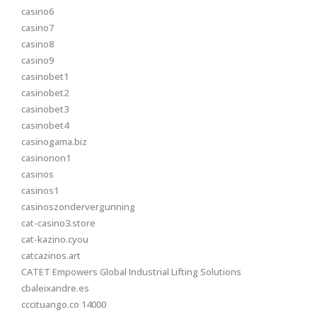
casino6
casino7
casino8
casino9
casinobet1
casinobet2
casinobet3
casinobet4
casinogama.biz
casinonon1
casinos
casinos1
casinoszondervergunning
cat-casino3.store
cat-kazino.cyou
catcazinos.art
CATET Empowers Global Industrial Lifting Solutions
cbaleixandre.es
cccituango.co 14000