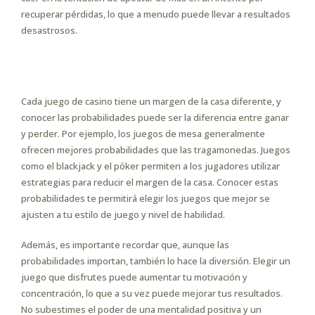
recuperar pérdidas, lo que a menudo puede llevar a resultados
desastrosos.
Conocer las Probabilidades y
Elegir el Juego Correcto
Cada juego de casino tiene un margen de la casa diferente, y
conocer las probabilidades puede ser la diferencia entre ganar
y perder. Por ejemplo, los juegos de mesa generalmente
ofrecen mejores probabilidades que las tragamonedas. Juegos
como el blackjack y el póker permiten a los jugadores utilizar
estrategias para reducir el margen de la casa. Conocer estas
probabilidades te permitirá elegir los juegos que mejor se
ajusten a tu estilo de juego y nivel de habilidad.
Además, es importante recordar que, aunque las
probabilidades importan, también lo hace la diversión. Elegir un
juego que disfrutes puede aumentar tu motivación y
concentración, lo que a su vez puede mejorar tus resultados.
No subestimes el poder de una mentalidad positiva y un