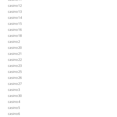
casino12
casino13
casino14
casino15
casino16
casino18
casino2
casino20
casino21
casino22
casino23
casino25
casino26
casino27
casino3
casino30
casino4
casino5
casino6