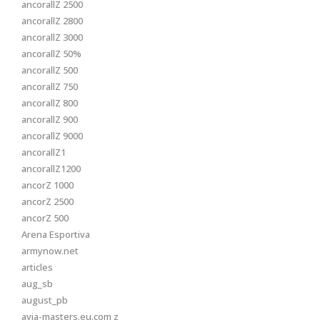
ancorallZ 2500
ancorallZ 2800
ancorallZ 3000
ancorallZ 50%
ancorallZ 500
ancorallZ 750
ancorallZ 800
ancorallZ 900
ancorallZ 9000
ancorallZ1
ancorallZ1200
ancorZ 1000
ancorZ 2500
ancorZ 500
Arena Esportiva
armynow.net
articles
aug_sb
august_pb
avia-masters.eu.com z