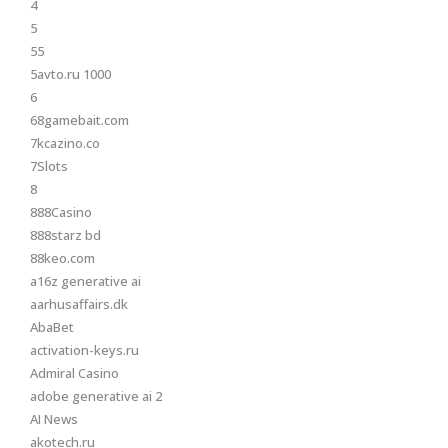
4
5
55
5avto.ru 1000
6
68gamebait.com
7kcazino.co
7Slots
8
888Casino
888starz bd
88keo.com
a16z generative ai
aarhusaffairs.dk
AbaBet
activation-keys.ru
Admiral Casino
adobe generative ai 2
AI News
akotech.ru