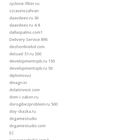
cyclone-filter.ru
czcasinozahran
daavdeev.ru 36
daavdeev.ru 4-8
dallaspalms.com1
Delivery Service 896
deshonlinebd.com
detsad-51.ru 500
developmentspb.ru 150
developmentspb.ru 50
diplomsvuz
dmagri.in
dolatinvest.com
dom-i-zakon.ru
dorogibezproblem.ru 500
doy-ckazka.ru
dxgamestudio
dxgamestudio.com
EC