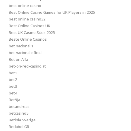
best online casino
Best Online Casino Games for UK Players in 2025
best online casino32
Best Online Casinos UK
Best UK Casino Sites 2025
Beste Online Casinos
bet nacional 1
bet nacional oficial
Bet on Alfa
bet-on-red-casino.at
bet1
bet2
bet3
bet4
Bet9ja
betandreas
betcasino5
Betinia Sverige
Betlabel GR