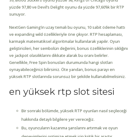
99, Blood Suckers oyunu yüzde 98, Kings of Chicago oyunu
yüzde 97,80 ve Devil’s Delight oyunu da yüzde 97,60’lık bir RTP
sunuyor.
NextGen Gaming’in uzay temalı bu oyunu, 10 sabit ödeme hattı
ve expanding wild özellikleriyle öne çıkıyor. RTP hesaplaması,
karmaşık matematiksel algoritmalar kullanılarak yapılır. Oyun
geliştiricileri, her sembolün değerini, bonus özelliklerinin sıklığını
ve jackpot olasılıklarını dikkate alarak bu oranı belirler.
Genellikle, Free Spin bonusları durumunda hangi slotları
oynayabileceğinizi bilirsiniz. Öte yandan, bonus parayı en
yüksek RTP slotlarında sorunsuz bir şekilde kullanabilmelisiniz.
en yüksek rtp slot sitesi
Bir sonraki bölümde, yüksek RTP oyunları nasıl seçileceği
hakkında detaylı bilgilere yer vereceğiz.
Bu, oyuncuların kazanma şanslarını artırmak ve oyun
deneyimlerini optimize etmek için kritik bir araçtır.