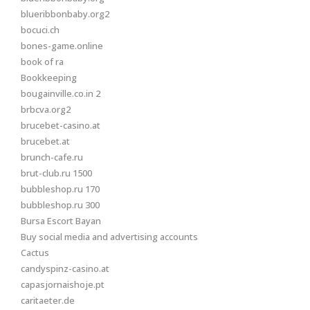
blueribbonbaby.org2
bocuci.ch
bones-game.online
book of ra
Bookkeeping
bougainville.co.in 2
brbcva.org2
brucebet-casino.at
brucebet.at
brunch-cafe.ru
brut-club.ru 1500
bubbleshop.ru 170
bubbleshop.ru 300
Bursa Escort Bayan
Buy social media and advertising accounts
Cactus
candyspinz-casino.at
capasjornaishoje.pt
caritaeter.de