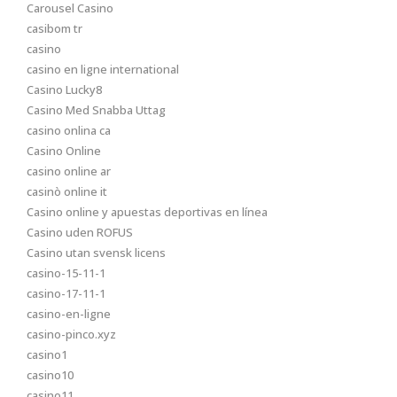
Carousel Casino
casibom tr
casino
casino en ligne international
Casino Lucky8
Casino Med Snabba Uttag
casino onlina ca
Casino Online
casino online ar
casinò online it
Casino online y apuestas deportivas en línea
Casino uden ROFUS
Casino utan svensk licens
casino-15-11-1
casino-17-11-1
casino-en-ligne
casino-pinco.xyz
casino1
casino10
casino11