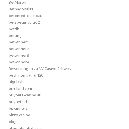
BetMorph
Betnacional11
betonred-casino.at
betspecial.co.uk 2
bettilt
betting
betwinner1
betwinner2
betwinner3
betwinner4
Bewertungen zu NV Casino Schweiz
bezhinternat.ru 120
BigClash
biireland.com
billybets-casino.at
billybets.ch
bitwinner2
bizzo casino
blog
blueribbonbaby.org