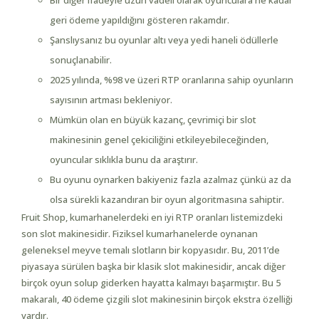
Bir diğer ifadeyle uzun vadeli olarak oyunculara ne kadar
geri ödeme yapıldığını gösteren rakamdır.
Şanslıysanız bu oyunlar altı veya yedi haneli ödüllerle
sonuçlanabilir.
2025 yılında, %98 ve üzeri RTP oranlarına sahip oyunların
sayısının artması bekleniyor.
Mümkün olan en büyük kazanç, çevrimiçi bir slot
makinesinin genel çekiciliğini etkileyebileceğinden,
oyuncular sıklıkla bunu da araştırır.
Bu oyunu oynarken bakiyeniz fazla azalmaz çünkü az da
olsa sürekli kazandıran bir oyun algoritmasına sahiptir.
Fruit Shop, kumarhanelerdeki en iyi RTP oranları listemizdeki
son slot makinesidir. Fiziksel kumarhanelerde oynanan
geleneksel meyve temalı slotların bir kopyasıdır. Bu, 2011’de
piyasaya sürülen başka bir klasik slot makinesidir, ancak diğer
birçok oyun solup giderken hayatta kalmayı başarmıştır. Bu 5
makaralı, 40 ödeme çizgili slot makinesinin birçok ekstra özelliği
vardır.