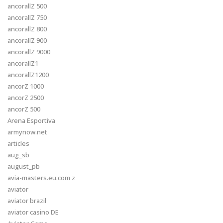
ancorallZ 500
ancorallZ 750
ancorallZ 800
ancorallZ 900
ancorallZ 9000
ancorallZ1
ancorallZ1200
ancorZ 1000
ancorZ 2500
ancorZ 500
Arena Esportiva
armynow.net
articles
aug_sb
august_pb
avia-masters.eu.com z
aviator
aviator brazil
aviator casino DE