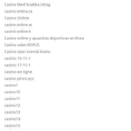
Casino Med Snabba Uttag
casino onlina ca
Casino Online
casino online ar
casinò online it
Casino online y apuestas deportivas en línea
Casino uden ROFUS
Casino utan svensk licens
casino-15-11-1
casino-17-11-1
casino-en-ligne
casino-pinco.xyz
casino1
casino10
casino11
casino12
casino13
casino14
casino15