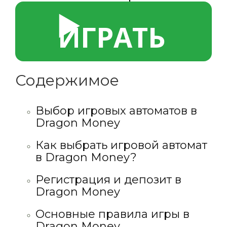
▶️
ИГРАТЬ
Содержимое
Выбор игровых автоматов в
Dragon Money
Как выбрать игровой автомат
в Dragon Money?
Регистрация и депозит в
Dragon Money
Основные правила игры в
Dragon Money