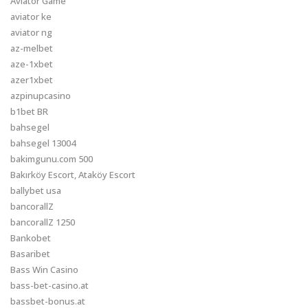
Aviator Game
aviator ke
aviator ng
az-melbet
aze-1xbet
azer1xbet
azpinupcasino
b1bet BR
bahsegel
bahsegel 13004
bakimgunu.com 500
Bakırköy Escort, Ataköy Escort
ballybet usa
bancorallZ
bancorallZ 1250
Bankobet
Basaribet
Bass Win Casino
bass-bet-casino.at
bassbet-bonus.at