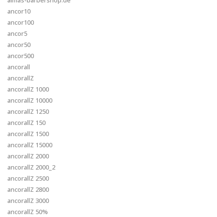
almas-barbershop.de
ancor10
ancor100
ancor5
ancor50
ancor500
ancorall
ancorallZ
ancorallZ 1000
ancorallZ 10000
ancorallZ 1250
ancorallZ 150
ancorallZ 1500
ancorallZ 15000
ancorallZ 2000
ancorallZ 2000_2
ancorallZ 2500
ancorallZ 2800
ancorallZ 3000
ancorallZ 50%