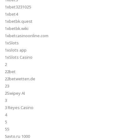
1xbet3231025
1xbet4
1xbetbk.quest
1xbetbk.wiki
1xbetcasinoonline.com
1xSlots
1xslots app
1xSlots Casino
2
22bet
22betwetten.de
23
2Swipey AI
3
3 Reyes Casino
4
5
55
5avto.ru 1000