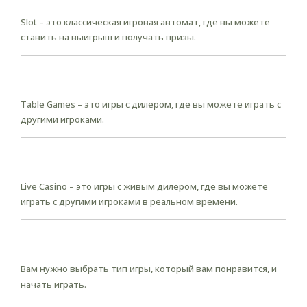
Slot – это классическая игровая автомат, где вы можете
ставить на выигрыш и получать призы.
Table Games – это игры с дилером, где вы можете играть с
другими игроками.
Live Casino – это игры с живым дилером, где вы можете
играть с другими игроками в реальном времени.
Вам нужно выбрать тип игры, который вам понравится, и
начать играть.