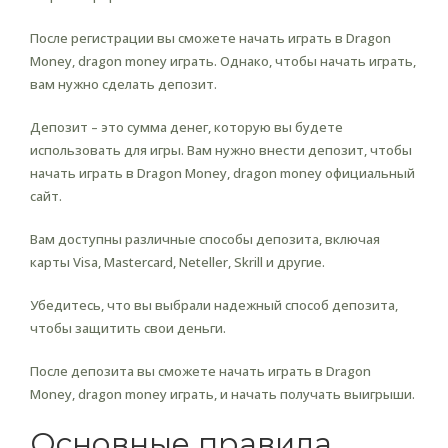
После регистрации вы сможете начать играть в Dragon
Money, dragon money играть. Однако, чтобы начать играть,
вам нужно сделать депозит.
Депозит – это сумма денег, которую вы будете
использовать для игры. Вам нужно внести депозит, чтобы
начать играть в Dragon Money, dragon money официальный
сайт.
Вам доступны различные способы депозита, включая
карты Visa, Mastercard, Neteller, Skrill и другие.
Убедитесь, что вы выбрали надежный способ депозита,
чтобы защитить свои деньги.
После депозита вы сможете начать играть в Dragon
Money, dragon money играть, и начать получать выигрыши.
Основные правила