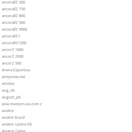
ancorallZ 500
ancorallZ 750
ancorallZ 800
ancorallZ 900
ancorallZ 9000
ancorallZ1
ancorallZ1200
ancorZ 1000
ancorZ 2500
ancorZ 500
Arena Esportiva
armynow.net
articles
aug_sb
august_pb
avia-masters.eu.com z
aviator
aviator brazil
aviator casino DE
Aviator Game