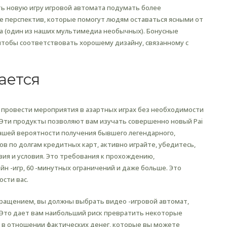
ь новую игру игровой автомата подумать более
е перспектив, которые помогут людям оставаться ясными от
а (один из наших мультимедиа необычных). Бонусные
чтобы соответствовать хорошему дизайну, связанному с
ается
 провести мероприятия в азартных играх без необходимости
 Эти продукты позволяют вам изучать совершенно новый Pai
вашей вероятности получения бывшего легендарного,
ов по долгам кредитных карт, активно играйте, убедитесь,
ия и условия. Это требования к прохождению,
н -игр, 60 -минутных ограничений и даже больше. Это
сти вас.
ращением, вы должны выбрать видео -игровой автомат,
 Это дает вам наибольший риск превратить некоторые
 в отношении фактических денег, которые вы можете