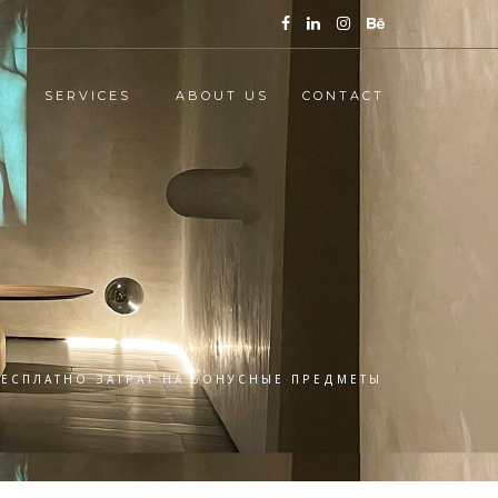
SERVICES
ABOUT US
CONTACT
БЕСПЛАТНО ЗАТРАТ НА БОНУСНЫЕ ПРЕДМЕТЫ