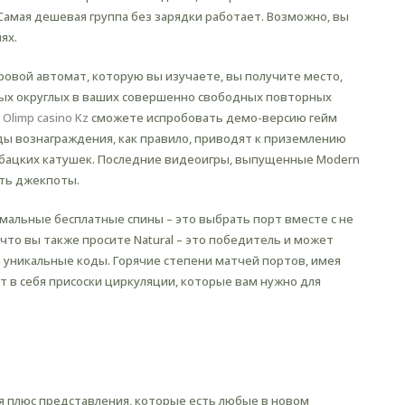
Самая дешевая группа без зарядки работает. Возможно, вы
ях.
гровой автомат, которую вы изучаете, вы получите место,
ых округлых в ваших совершенно свободных повторных
е
Olimp casino Kz
сможете испробовать демо-версию гейм
ды вознаграждения, как правило, приводят к приземлению
рыбацких катушек. Последние видеоигры, выпущенные Modern
ить джекпоты.
мальные бесплатные спины – это выбрать порт вместе с не
что вы также просите Natural – это победитель и может
а уникальные коды. Горячие степени матчей портов, имея
т в себя присоски циркуляции, которые вам нужно для
я плюс представления, которые есть любые в новом