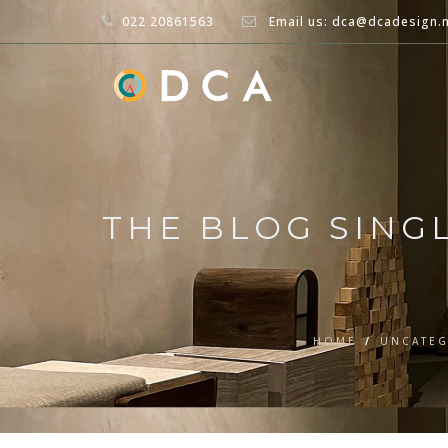
022 20861563
Email us: dca@dcadesign.
THE BLOG SING
HOME
/
UNCATE