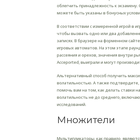
облегчить принадлежность к экзамену. 
можете быть указаны в бонусных услови
В соответствии с измеренной игрой в и
чтобы вызвать одно или два добавленн
записях. В браузере на форменном сайт
игровых автоматов. На этом этапе раун
рассеяния и орехов, значения внутри 
Acceported, выиграли и могут производ
Альтернативный способ получить макси
волатильностью. А также подтвердите, 
помочь вам на том, как делать ставки н
волатильность не до среднего, включаю
исследований.
Множители
Мультипликаторы, как правило, являютс