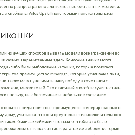
собенно распространено для полностью бесплатных моделей.
ть и снабжены Wilds Upskill некоторыми положительными
 иконки
ми из лучших способов вызвать модели вознаграждений во
ы в казино. Перечисленные здесь бонусные значки могут
когда -либо были рыболовные катушки, которые помогают
о открытое преимущество Mmorpgs, которые усиливают пути,
они также могут увеличить вашу победу в сочетании с
озможно, множителей. Это отличный способ получить стиль
носит пользу, вы обеспечиваете небольшое состояние.
ь открытые виды приятных преимуществ, сгенерированных в
кому дому, учитывая, что они преуспевают из исключительного
ни также были заклеймили, что важно, чтобы это было
опровождении оттенка баптистера, а также добром, который