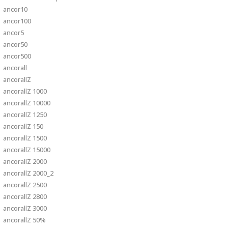
ancor10
ancor100
ancor5
ancor50
ancor500
ancorall
ancorallZ
ancorallZ 1000
ancorallZ 10000
ancorallZ 1250
ancorallZ 150
ancorallZ 1500
ancorallZ 15000
ancorallZ 2000
ancorallZ 2000_2
ancorallZ 2500
ancorallZ 2800
ancorallZ 3000
ancorallZ 50%