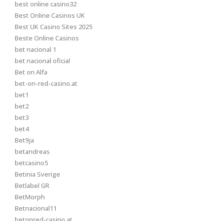
best online casino32
Best Online Casinos UK
Best UK Casino Sites 2025
Beste Online Casinos
bet nacional 1
bet nacional oficial
Bet on Alfa
bet-on-red-casino.at
bet1
bet2
bet3
bet4
Bet9ja
betandreas
betcasino5
Betinia Sverige
Betlabel GR
BetMorph
Betnacional11
betonred-casino.at