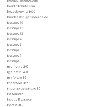
hoteldelafuente.com
houdinitribute.com
hozsekrety.ru 1000
hundesalon-gerlindeade.de
icestupa10
icestupa12
icestupa13
icestupa4
icestupa5
icestupa6
icestupa7
icestupa8
igle-net.ru 240
igle-net.ru 4-8
igryfort.ru 36
Imperador Bet
imperiaprazdnika.ru 30
inasound.ru
Inbet в България
inbrain.uz2