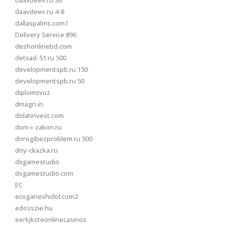
daavdeev.ru 36
daavdeev.ru 4-8
dallaspalms.com1
Delivery Service 896
deshonlinebd.com
detsad-51.ru 500
developmentspb.ru 150
developmentspb.ru 50
diplomsvuz
dmagri.in
dolatinvest.com
dom-i-zakon.ru
dorogibezproblem.ru 500
doy-ckazka.ru
dxgamestudio
dxgamestudio.com
EC
ecoganeshidol.com2
edosszie.hu
eerlijksteonlinecasinos