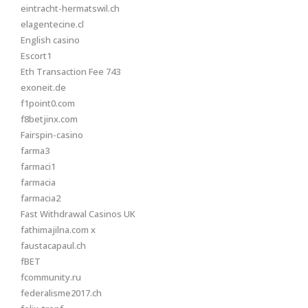
eintracht-hermatswil.ch
elagentecine.cl
English casino
Escort1
Eth Transaction Fee 743
exoneit.de
f1point0.com
f8betjinx.com
Fairspin-casino
farma3
farmaci1
farmacia
farmacia2
Fast Withdrawal Casinos UK
fathimajilna.com x
faustacapaul.ch
fBET
fcommunity.ru
federalisme2017.ch