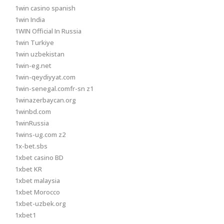
1win casino spanish
1win India
1WIN Official In Russia
1win Turkiye
1win uzbekistan
1win-eg.net
1win-qeydiyyat.com
1win-senegal.comfr-sn z1
1winazerbaycan.org
1winbd.com
1winRussia
1wins-ug.com z2
1x-bet.sbs
1xbet casino BD
1xbet KR
1xbet malaysia
1xbet Morocco
1xbet-uzbek.org
1xbet1