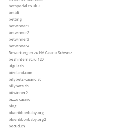
betspecial.co.uk 2
bettilt
betting
betwinner1
betwinner2
betwinner3
betwinner4
Bewertungen zu NV Casino Schweiz
bezhinternat.ru 120
BigClash
biireland.com
billybets-casino.at
billybets.ch
bitwinner2
bizzo casino
blog
blueribbonbaby.org
blueribbonbaby.org2
bocuci.ch