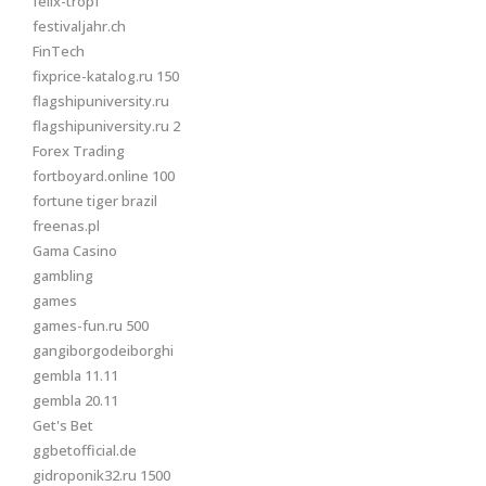
felix-tropf
festivaljahr.ch
FinTech
fixprice-katalog.ru 150
flagshipuniversity.ru
flagshipuniversity.ru 2
Forex Trading
fortboyard.online 100
fortune tiger brazil
freenas.pl
Gama Casino
gambling
games
games-fun.ru 500
gangiborgodeiborghi
gembla 11.11
gembla 20.11
Get's Bet
ggbetofficial.de
gidroponik32.ru 1500