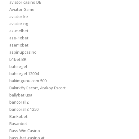
aviator casino DE
Aviator Game
aviator ke
aviator ng
az-melbet
aze-1xbet
azer1xbet
azpinupcasino
b1bet BR
bahsegel
bahsegel 13004
bakimgunu.com 500
Bakırköy Escort, Ataköy Escort
ballybet usa
bancorallZ
bancorallZ 1250
Bankobet
Basaribet
Bass Win Casino
bass-bet-casino.at