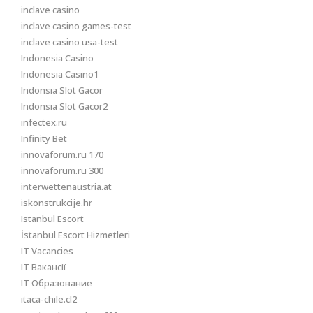
inclave casino
inclave casino games-test
inclave casino usa-test
Indonesia Casino
Indonesia Casino1
Indonsia Slot Gacor
Indonsia Slot Gacor2
infectex.ru
Infinity Bet
innovaforum.ru 170
innovaforum.ru 300
interwettenaustria.at
iskonstrukcije.hr
Istanbul Escort
İstanbul Escort Hizmetleri
IT Vacancies
IT Вакансії
IT Образование
itaca-chile.cl2