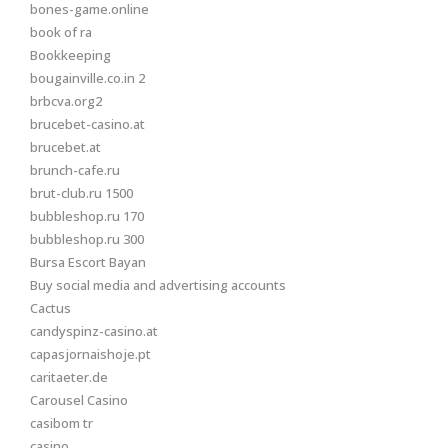
bones-game.online
book of ra
Bookkeeping
bougainville.co.in 2
brbcva.org2
brucebet-casino.at
brucebet.at
brunch-cafe.ru
brut-club.ru 1500
bubbleshop.ru 170
bubbleshop.ru 300
Bursa Escort Bayan
Buy social media and advertising accounts
Cactus
candyspinz-casino.at
capasjornaishoje.pt
caritaeter.de
Carousel Casino
casibom tr
casino