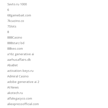
5avto.ru 1000
6
68gamebait.com
7kcazino.co
7Slots
8
888Casino
888starz bd
88keo.com
a16z generative ai
aarhusaffairs.dk
AbaBet
activation-keys.ru
Admiral Casino
adobe generative ai 2
AI News
akotech.ru
alfalegacyco.com
aliexpressofficial.com