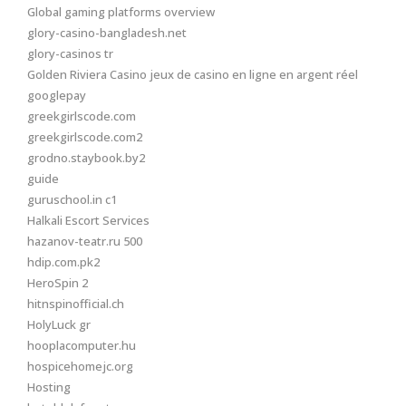
Global gaming platforms overview
glory-casino-bangladesh.net
glory-casinos tr
Golden Riviera Casino jeux de casino en ligne en argent réel
googlepay
greekgirlscode.com
greekgirlscode.com2
grodno.staybook.by2
guide
guruschool.in c1
Halkali Escort Services
hazanov-teatr.ru 500
hdip.com.pk2
HeroSpin 2
hitnspinofficial.ch
HolyLuck gr
hooplacomputer.hu
hospicehomejc.org
Hosting