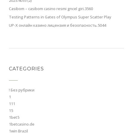
2025.4055 (2)
Casibom – casibom casino resmi gncel giri.3560
Testing Patterns in Gates of Olympus Super Scatter Play
UP-X онлайн казино лицензия и безопасность.5044
CATEGORIES
! Без рубрики
1
111
15
1bet5
1betcasino.de
1win Brazil