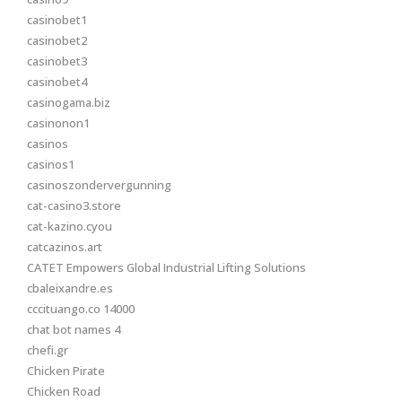
casinobet1
casinobet2
casinobet3
casinobet4
casinogama.biz
casinonon1
casinos
casinos1
casinoszondervergunning
cat-casino3.store
cat-kazino.cyou
catcazinos.art
CATET Empowers Global Industrial Lifting Solutions
cbaleixandre.es
cccituango.co 14000
chat bot names 4
chefi.gr
Chicken Pirate
Chicken Road