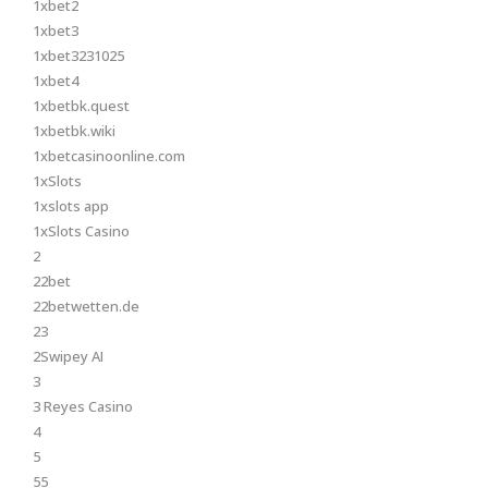
1xbet2
1xbet3
1xbet3231025
1xbet4
1xbetbk.quest
1xbetbk.wiki
1xbetcasinoonline.com
1xSlots
1xslots app
1xSlots Casino
2
22bet
22betwetten.de
23
2Swipey AI
3
3 Reyes Casino
4
5
55