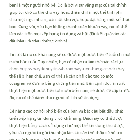
bạn là một người nhỏ bé. Đó là bởi vì sự vắng mặt của tài chính
giúp tôi khó có thể cho vay hoặc thậm chí là một thẻ tính phí,
chia một ngôi nhà ngoài một khu vực hoặc đặt hàng một số thuê
bao. Cùng với, nếu bạn không thanh toán khoản vay, nó có thể
làm xáo trộn mọi xếp hạng tín dụng và bắt đầu kết quả vào các
dấu hiệu và triệu chứng kinh tế.
Tin tốt là nó có khả năng sẽ có được một bước tiến ở tuổi chỉ mới
mười bốn tuổi. Tuy nhiên, bạn có nhận ra làm thế nào các lựa
chọn
https://vaytienuytin24h.com/vay-tien-bang-cmnd/
thay
thế sẽ bị hạn chế. Bạn có thể sẽ cần phải đào tạo có một
cosigner và đưa ra bằng chứng tiền mặt. Bên cạnh đó, lãi suất
thực hiện một bước tiến tới mười bốn năm, sẽ được đề cập trước
đó, nó có thể dành cho người có lịch sử tín dụng.
Để nâng cao cơ hội phổ biến của bạn và bắt đầu bắt đầu phát
triển xếp hạng tín dụng vì có khả năng. Điều này có thể được
thực hiện bằng cách sử dụng như một thẻ tín dụng thu được,
yêu cầu người ta gửi thu nhập làm tài sản thế chấp sẽ hỗ trợ
như giới hạn vay của bạn. Sử dụng thiệp chúc mừng này một