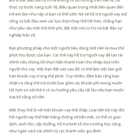
Bởi vì bắt đầu tiền tệ chỉ là không có xu hướng trên bán lẻ, nó
thực sự bước sang tuổi 18, điều quan trọng nhất liên quan đến
trẻ em làm như vậy vì bạn có thể sớm. Nó sẽ hỗ trợ người vay mở
cổng và bắt đầu xem các lựa chọn thay thế tốt hơn, chẳng hạn
như yêu cầu một thẻ tính phí, đặt một nơi cư trú và bắt đầu sự
nghiệp bảo vệ.
Bạn phương pháp cho một người tiêu dùng mới nên là mua thẻ
phút thu được của bạn. Các thẻ này hỗ trợ người vay để tạo tài
chính nếu chúng tôi thực hiện thanh toán thu nhập dựa trên
người cho vay. Việc bạn đặt vào sau đó có thể làm việc làm giới
hạn khoản vay trong thẻ phút. Tuy nhiên, đảm bảo rằng bạn
nhận ra rằng thẻ trả trước bao gồm các khoản phí mong muốn
tốt hơn so với thẻ A có xu hướng yêu cầu rất lâu nếu bạn muốn
loại bỏ tổng số tiền.
Một thay thế là với một khoản vay thế chấp. Loại tiến bộ này đòi
hỏi người vay thể hiện bằng chứng về tiền mặt, có thể có giao
dịch, sinh tồn, cấp dưỡng, hỗ trợ kinh tế cho trường học cũng
như ngân sách tài chính từ các thành viên gia đình.