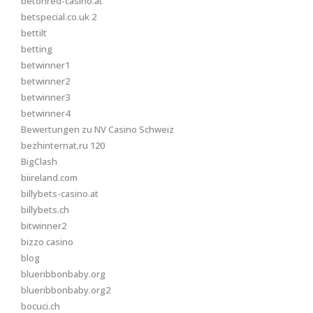
betonred-casino.at
betspecial.co.uk 2
bettilt
betting
betwinner1
betwinner2
betwinner3
betwinner4
Bewertungen zu NV Casino Schweiz
bezhinternat.ru 120
BigClash
biireland.com
billybets-casino.at
billybets.ch
bitwinner2
bizzo casino
blog
blueribbonbaby.org
blueribbonbaby.org2
bocuci.ch