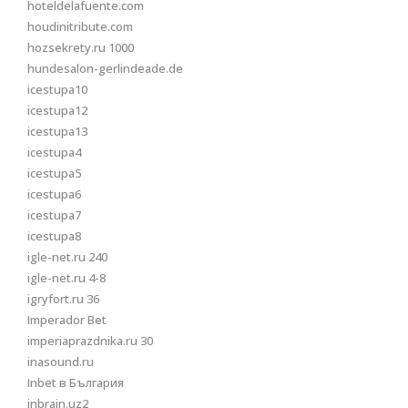
hoteldelafuente.com
houdinitribute.com
hozsekrety.ru 1000
hundesalon-gerlindeade.de
icestupa10
icestupa12
icestupa13
icestupa4
icestupa5
icestupa6
icestupa7
icestupa8
igle-net.ru 240
igle-net.ru 4-8
igryfort.ru 36
Imperador Bet
imperiaprazdnika.ru 30
inasound.ru
Inbet в България
inbrain.uz2