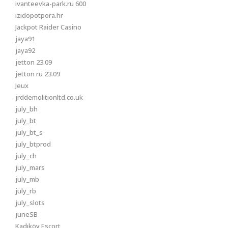
ivanteevka-park.ru 600
izidopotpora.hr
Jackpot Raider Casino
jaya91
jaya92
jetton 23.09
jetton ru 23.09
Jeux
jrddemolitionltd.co.uk
july_bh
july_bt
july_bt_s
july_btprod
july_ch
july_mars
july_mb
july_rb
july_slots
juneSB
Kadıköy Escort