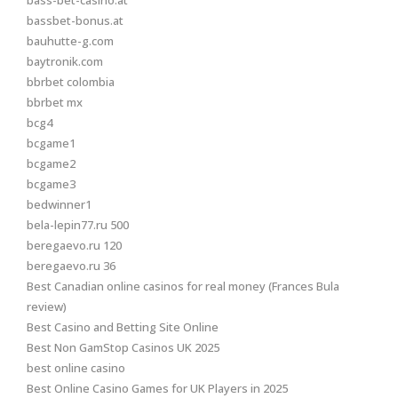
bass-bet-casino.at
bassbet-bonus.at
bauhutte-g.com
baytronik.com
bbrbet colombia
bbrbet mx
bcg4
bcgame1
bcgame2
bcgame3
bedwinner1
bela-lepin77.ru 500
beregaevo.ru 120
beregaevo.ru 36
Best Canadian online casinos for real money (Frances Bula
review)
Best Casino and Betting Site Online
Best Non GamStop Casinos UK 2025
best online casino
Best Online Casino Games for UK Players in 2025