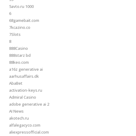
5avto.ru 1000
6
68gamebait.com
7kcazino.co
7Slots
8
888Casino
888starz bd
88keo.com
a16z generative ai
aarhusaffairs.dk
AbaBet
activation-keys.ru
Admiral Casino
adobe generative ai 2
AI News
akotech.ru
alfalegacyco.com
aliexpressofficial.com