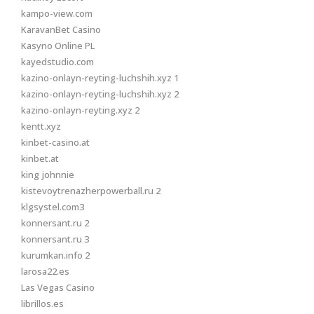
kampo-view.com
KaravanBet Casino
Kasyno Online PL
kayedstudio.com
kazino-onlayn-reyting-luchshih.xyz 1
kazino-onlayn-reyting-luchshih.xyz 2
kazino-onlayn-reyting.xyz 2
kentt.xyz
kinbet-casino.at
kinbet.at
king johnnie
kistevoytrenazherpowerball.ru 2
klgsystel.com3
konnersant.ru 2
konnersant.ru 3
kurumkan.info 2
larosa22.es
Las Vegas Casino
librillos.es