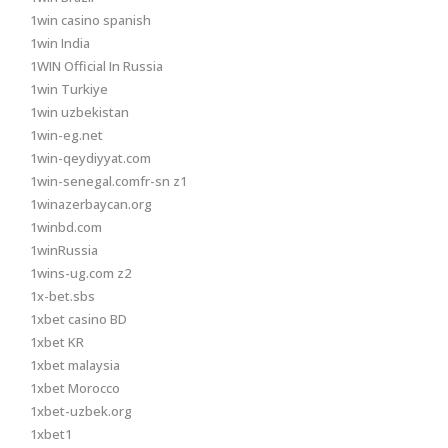
1win casino spanish
1win India
1WIN Official In Russia
1win Turkiye
1win uzbekistan
1win-eg.net
1win-qeydiyyat.com
1win-senegal.comfr-sn z1
1winazerbaycan.org
1winbd.com
1winRussia
1wins-ug.com z2
1x-bet.sbs
1xbet casino BD
1xbet KR
1xbet malaysia
1xbet Morocco
1xbet-uzbek.org
1xbet1