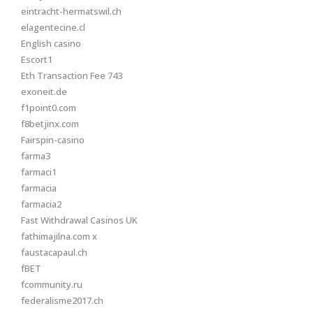
eintracht-hermatswil.ch
elagentecine.cl
English casino
Escort1
Eth Transaction Fee 743
exoneit.de
f1point0.com
f8betjinx.com
Fairspin-casino
farma3
farmaci1
farmacia
farmacia2
Fast Withdrawal Casinos UK
fathimajilna.com x
faustacapaul.ch
fBET
fcommunity.ru
federalisme2017.ch