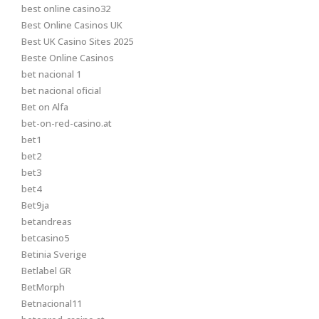
best online casino32
Best Online Casinos UK
Best UK Casino Sites 2025
Beste Online Casinos
bet nacional 1
bet nacional oficial
Bet on Alfa
bet-on-red-casino.at
bet1
bet2
bet3
bet4
Bet9ja
betandreas
betcasino5
Betinia Sverige
Betlabel GR
BetMorph
Betnacional11