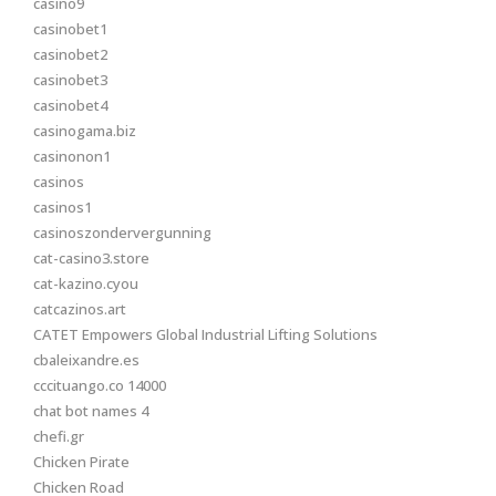
casino9
casinobet1
casinobet2
casinobet3
casinobet4
casinogama.biz
casinonon1
casinos
casinos1
casinoszondervergunning
cat-casino3.store
cat-kazino.cyou
catcazinos.art
CATET Empowers Global Industrial Lifting Solutions
cbaleixandre.es
cccituango.co 14000
chat bot names 4
chefi.gr
Chicken Pirate
Chicken Road