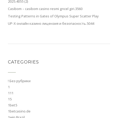
2025.4055 (2)
Casibom – casibom casino resmi gncel giri.3560
Testing Patterns in Gates of Olympus Super Scatter Play
UP-X онлайн казино лицензия и безопасность.5044
CATEGORIES
! Без рубрики
1
111
15
1bet5
1betcasino.de
1win Brazil