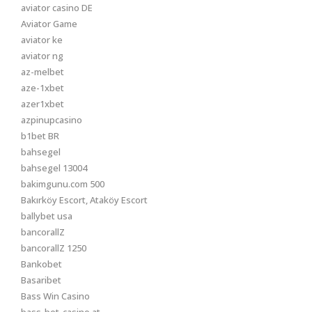
aviator casino DE
Aviator Game
aviator ke
aviator ng
az-melbet
aze-1xbet
azer1xbet
azpinupcasino
b1bet BR
bahsegel
bahsegel 13004
bakimgunu.com 500
Bakırköy Escort, Ataköy Escort
ballybet usa
bancorallZ
bancorallZ 1250
Bankobet
Basaribet
Bass Win Casino