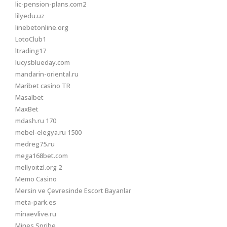
lic-pension-plans.com2
lilyedu.uz
linebetonline.org
LotoClub1
ltrading17
lucysblueday.com
mandarin-oriental.ru
Maribet casino TR
Masalbet
MaxBet
mdash.ru 170
mebel-elegya.ru 1500
medreg75.ru
mega168bet.com
mellyoitzl.org 2
Memo Casino
Mersin ve Çevresinde Escort Bayanlar
meta-park.es
minaevlive.ru
Mines Spribe