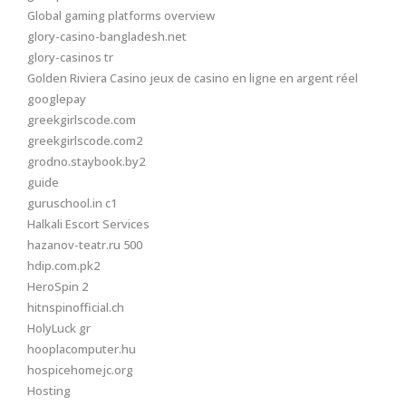
Global gaming platforms overview
glory-casino-bangladesh.net
glory-casinos tr
Golden Riviera Casino jeux de casino en ligne en argent réel
googlepay
greekgirlscode.com
greekgirlscode.com2
grodno.staybook.by2
guide
guruschool.in c1
Halkali Escort Services
hazanov-teatr.ru 500
hdip.com.pk2
HeroSpin 2
hitnspinofficial.ch
HolyLuck gr
hooplacomputer.hu
hospicehomejc.org
Hosting