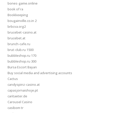
bones-game.online
book of ra
Bookkeeping
bougainville.co.in 2
brbcva.org2
brucebet-casino.at
brucebet.at
brunch-cafe.ru
brut-club.ru 1500
bubbleshop.ru 170
bubbleshop.ru 300
Bursa Escort Bayan
Buy social media and advertising accounts
Cactus
candyspinz-casino.at
capasjornaishoje.pt
caritaeter.de
Carousel Casino
casibom tr