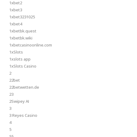
1xbet2
1xbet3
1xbet3231025
1xbet4
1xbetbk.quest
1xbetbk.wiki
1xbetcasinoonline.com
1xSlots
1xslots app
1xSlots Casino
2
22bet
22betwetten.de
23
2Swipey AI
3
3 Reyes Casino
4
5
55