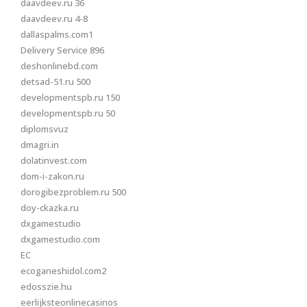
daavdeev.ru 36
daavdeev.ru 4-8
dallaspalms.com1
Delivery Service 896
deshonlinebd.com
detsad-51.ru 500
developmentspb.ru 150
developmentspb.ru 50
diplomsvuz
dmagri.in
dolatinvest.com
dom-i-zakon.ru
dorogibezproblem.ru 500
doy-ckazka.ru
dxgamestudio
dxgamestudio.com
EC
ecoganeshidol.com2
edosszie.hu
eerlijksteonlinecasinos