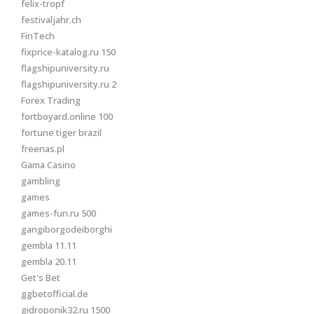
felix-tropf
festivaljahr.ch
FinTech
fixprice-katalog.ru 150
flagshipuniversity.ru
flagshipuniversity.ru 2
Forex Trading
fortboyard.online 100
fortune tiger brazil
freenas.pl
Gama Casino
gambling
games
games-fun.ru 500
gangiborgodeiborghi
gembla 11.11
gembla 20.11
Get's Bet
ggbetofficial.de
gidroponik32.ru 1500