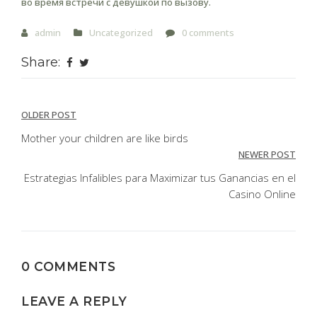
во время встречи с девушкой по вызову.
admin
Uncategorized
0 comments
Share:
Post
OLDER POST
navigation
Mother your children are like birds
NEWER POST
Estrategias Infalibles para Maximizar tus Ganancias en el
Casino Online
0 COMMENTS
LEAVE A REPLY