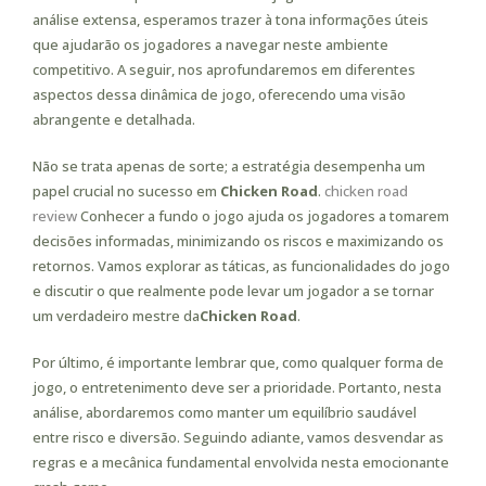
análise extensa, esperamos trazer à tona informações úteis
que ajudarão os jogadores a navegar neste ambiente
competitivo. A seguir, nos aprofundaremos em diferentes
aspectos dessa dinâmica de jogo, oferecendo uma visão
abrangente e detalhada.
Não se trata apenas de sorte; a estratégia desempenha um
papel crucial no sucesso em
Chicken Road
.
chicken road
review
Conhecer a fundo o jogo ajuda os jogadores a tomarem
decisões informadas, minimizando os riscos e maximizando os
retornos. Vamos explorar as táticas, as funcionalidades do jogo
e discutir o que realmente pode levar um jogador a se tornar
um verdadeiro mestre da
Chicken Road
.
Por último, é importante lembrar que, como qualquer forma de
jogo, o entretenimento deve ser a prioridade. Portanto, nesta
análise, abordaremos como manter um equilíbrio saudável
entre risco e diversão. Seguindo adiante, vamos desvendar as
regras e a mecânica fundamental envolvida nesta emocionante