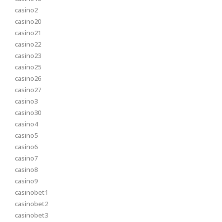
casino2
casino20
casino21
casino22
casino23
casino25
casino26
casino27
casino3
casino30
casino4
casino5
casino6
casino7
casino8
casino9
casinobet1
casinobet2
casinobet3