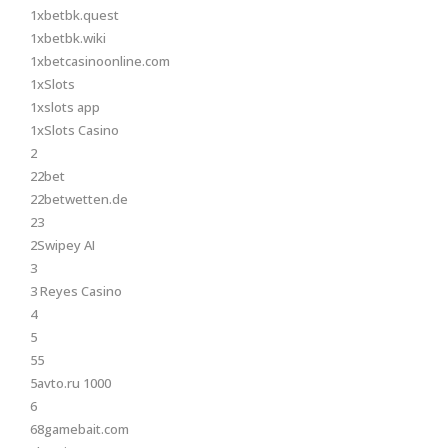
1xbetbk.quest
1xbetbk.wiki
1xbetcasinoonline.com
1xSlots
1xslots app
1xSlots Casino
2
22bet
22betwetten.de
23
2Swipey AI
3
3 Reyes Casino
4
5
55
5avto.ru 1000
6
68gamebait.com