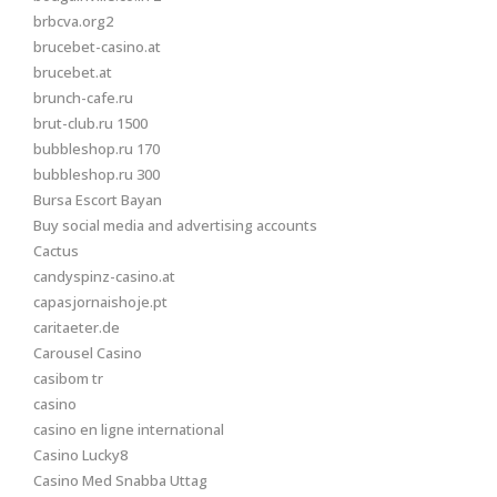
brbcva.org2
brucebet-casino.at
brucebet.at
brunch-cafe.ru
brut-club.ru 1500
bubbleshop.ru 170
bubbleshop.ru 300
Bursa Escort Bayan
Buy social media and advertising accounts
Cactus
candyspinz-casino.at
capasjornaishoje.pt
caritaeter.de
Carousel Casino
casibom tr
casino
casino en ligne international
Casino Lucky8
Casino Med Snabba Uttag