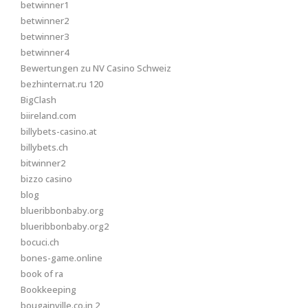
betwinner1
betwinner2
betwinner3
betwinner4
Bewertungen zu NV Casino Schweiz
bezhinternat.ru 120
BigClash
biireland.com
billybets-casino.at
billybets.ch
bitwinner2
bizzo casino
blog
blueribbonbaby.org
blueribbonbaby.org2
bocuci.ch
bones-game.online
book of ra
Bookkeeping
bougainville.co.in 2