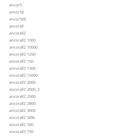
ancor5
ancor50
ancor500
ancorall
ancorallZ
ancorallZ 1000
ancorallZ 10000
ancorallZ 1250
ancorallZ 150
ancorallZ 1500
ancorallZ 15000
ancorallZ 2000
ancorallZ 2000_2
ancorallZ 2500
ancorallZ 2800
ancorallZ 3000
ancorallZ 50%
ancorallZ 500
ancorallZ 750