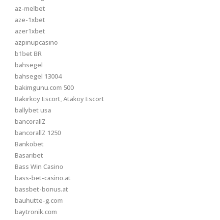
az-melbet
aze-1xbet
azer1xbet
azpinupcasino
b1bet BR
bahsegel
bahsegel 13004
bakimgunu.com 500
Bakırköy Escort, Ataköy Escort
ballybet usa
bancorallZ
bancorallZ 1250
Bankobet
Basaribet
Bass Win Casino
bass-bet-casino.at
bassbet-bonus.at
bauhutte-g.com
baytronik.com