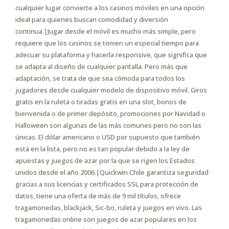
cualquier lugar convierte a los casinos móviles en una opción
ideal para quienes buscan comodidad y diversión
continua.|Jugar desde el móvil es mucho más simple, pero
requiere que los casinos se tomen un especial tiempo para
adecuar su plataforma y hacerla responsive, que significa que
se adapta al diseño de cualquier pantalla. Pero más que
adaptación, se trata de que sea cómoda para todos los
jugadores desde cualquier modelo de dispositivo móvil. Giros
gratis en la ruleta o tiradas gratis en una slot, bonos de
bienvenida o de primer depósito, promociones por Navidad o
Halloween son algunas de las más comunes pero no son las
únicas. El dólar americano o USD por supuesto que también
está en la lista, pero no es tan popular debido a la ley de
apuestas y juegos de azar por la que se rigen los Estados
unidos desde el año 2006.|Quickwin Chile garantiza seguridad
gracias a sus licencias y certificados SSL para protección de
datos, tiene una oferta de más de 9 mil títulos, ofrece
tragamonedas, blackjack, Sic-bo, ruleta y juegos en vivo. Las
tragamonedas online son juegos de azar populares en los