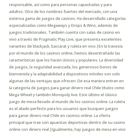
responsable, así como para personas capacitadas y para
adultos. Otro de los nombres fuertes del mercado, con una
extensa gama de juegos de casinos. Ha desarrollado categorías
especializadas como Megaways y Drops & Wins, además de
juegos tradicionales. También cuenta con salas de casino en
vivo a través de Pragmatic Play Live, que presenta excelentes
variantes de blackjack, baccarat y ruleta en vivo.|En la travesía
por el mundo de los casinos online, hemos desentrañado las
características que los hacen únicos y populares. La diversidad
de juegos, la seguridad avanzada, los generosos bonos de
bienvenida y la adaptabilidad a dispositivos móviles son solo
algunas de las ventajas que ofrecen. De esa manera entran en
la categoría de juegos para ganar dinero real Chile títulos como
Mega Wheel y también Monopoly live. Este último el clásico
juego de mesa llevado al mundo de los casinos online. La ruleta
es el aliado perfecto para los usuarios que busquen juegos
para ganar dinero real Chile en casinos online. La oferta
principal que trae son apuestas deportivas dentro de su casino
online con dinero real.|Igualmente, hay juegos de mesa en vivo