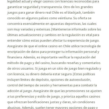
legalidad actual y elegir casinos con licencias reconocidas para
garantizar seguridad y transparencia. Otro de los grandes
juegos para ganar dinero real Chile es el blackjack, también
conocido en algunos países como veintiuna. Su oferta se
concentra esencialmente en apuestas deportivas, las cuales
son muy variadas y extensas.|Mantenerse informado sobre las
últimas actualizaciones y cambios en la regulación es vital para
entender cómo estas pueden afectar tu experiencia de juego.
Asegúrate de que el online casino en Chile utilice tecnología de
encriptación de datos para proteger tu información personal y
financiera. Además, es importante verificar la reputación del
método de pago y del casino, buscando reseñas y comentarios
de otros usuarios. Si juega en un sitio de juego bien regulado y
con licencia, su dinero debería estar seguro.|Estas políticas
incluyen límites de depósito, opciones de autoexclusión,
control del tiempo de sesión y herramientas para combatir la
adicción al juego. Asegúrate de que las promociones se ajusten
a tus preferencias y estilo de juego, y prioriza aquellos casinos
que ofrezcan bonificaciones justas y claras, sin condiciones
abusivas. Además, suelen tener mayores opciones de pago y