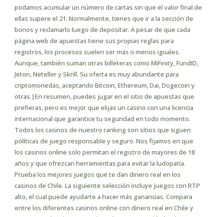
podamos acumular un número de cartas sin que el valor final de
ellas supere el 21. Normalmente, tienes que ir a la sección de
bonos y reclamarlo luego de depositar. A pesar de que cada
página web de apuestas tiene sus propias reglas para
registros, los procesos suelen ser más o menos iguales.
Aunque, también suman otras billeteras como MiFinity, FundID,
Jeton, Neteller y Skrill. Su oferta es muy abundante para
criptomonedas, aceptando Bitcoin, Ethereum, Dai, Dogecoin y
otras.|En resumen, puedes jugar en el sitio de apuestas que
prefieras, pero es mejor que elijas un casino con una licencia
internacional que garantice tu seguridad en todo momento.
Todos los casinos de nuestro ranking son sitios que siguen
políticas de juego responsable y seguro. Nos fijamos en que
los casinos online solo permitan el registro de mayores de 18
años y que ofrezcan herramientas para evitar la ludopatía.
Prueba los mejores juegos que te dan dinero real en los
casinos de Chile. La siguiente selección incluye juegos con RTP
alto, el cual puede ayudarte a hacer más ganancias. Compara
entre los diferentes casinos online con dinero real en Chile y