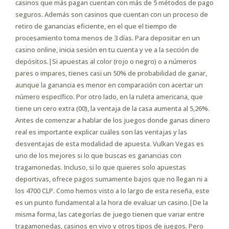
casinos que más pagan cuentan con más de 5 métodos de pago
seguros. Además son casinos que cuentan con un proceso de
retiro de ganancias eficiente, en el que el tiempo de
procesamiento toma menos de 3 días. Para depositar en un
casino online, inicia sesión en tu cuenta y ve a la sección de
depósitos.|Si apuestas al color (rojo o negro) o a números
pares o impares, tienes casi un 50% de probabilidad de ganar,
aunque la ganancia es menor en comparación con acertar un
número específico. Por otro lado, en la ruleta americana, que
tiene un cero extra (00), la ventaja de la casa aumenta al 5,26%.
Antes de comenzar a hablar de los juegos donde ganas dinero
real es importante explicar cuáles son las ventajas y las
desventajas de esta modalidad de apuesta. Vulkan Vegas es
uno de los mejores si lo que buscas es ganancias con
tragamonedas. Incluso, si lo que quieres solo apuestas
deportivas, ofrece pagos sumamente bajos que no llegan ni a
los 4700 CLP. Como hemos visto a lo largo de esta reseña, este
es un punto fundamental a la hora de evaluar un casino.|De la
misma forma, las categorías de juego tienen que variar entre
tragamonedas, casinos en vivo y otros tipos de juegos. Pero