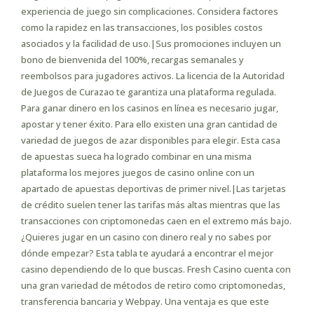
experiencia de juego sin complicaciones. Considera factores
como la rapidez en las transacciones, los posibles costos
asociados y la facilidad de uso.|Sus promociones incluyen un
bono de bienvenida del 100%, recargas semanales y
reembolsos para jugadores activos. La licencia de la Autoridad
de Juegos de Curazao te garantiza una plataforma regulada.
Para ganar dinero en los casinos en línea es necesario jugar,
apostar y tener éxito. Para ello existen una gran cantidad de
variedad de juegos de azar disponibles para elegir. Esta casa
de apuestas sueca ha logrado combinar en una misma
plataforma los mejores juegos de casino online con un
apartado de apuestas deportivas de primer nivel.|Las tarjetas
de crédito suelen tener las tarifas más altas mientras que las
transacciones con criptomonedas caen en el extremo más bajo.
¿Quieres jugar en un casino con dinero real y no sabes por
dónde empezar? Esta tabla te ayudará a encontrar el mejor
casino dependiendo de lo que buscas. Fresh Casino cuenta con
una gran variedad de métodos de retiro como criptomonedas,
transferencia bancaria y Webpay. Una ventaja es que este