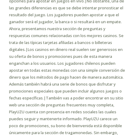
opciones para apostar en juegos en vivo.|No obstante, una de
las grandes diferencias es que se debe intentar pronosticar el
resultado del juego. Los jugadores pueden apostar a que el
ganador será el jugador, la banca o si resultará en un empate.
Ahora, presentamos nuestra sección de preguntas y
respuestas comunes relacionadas con los mejores casinos. Se
trata de las típicas tarjetas afiliadas a bancos o billeteras
digitales.|Los casinos en dinero real suelen ser generosos en
su oferta de bonos y promociones pues de esta manera
enganchan a los usuarios. Los jugadores chilenos pueden
apostar en todas estas monedas con una simple conversión de
dinero que los métodos de pago hacen de manera automática.
Además también habrá una serie de bonos que disfrutar y
promociones especiales que pueden incluir algunos juegos o
fechas específicas.|También vas a poder encontrar en su sitio
web una sección de preguntas frecuentes muy completa,
PlayUZU cuenta con presencia en redes sociales las cuales
puedes seguir y mantenerte informado. PlayUZU carece un
poco de promociones, su bono de bienvenida está disponible
únicamente para la sección de tragamonedas. Sin embargo,