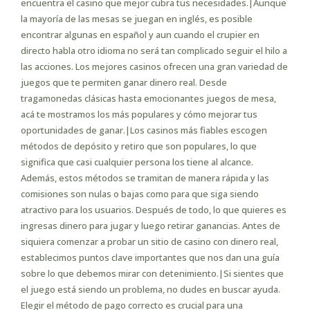
encuentra el casino que mejor cubra tus necesidades.|Aunque
la mayoría de las mesas se juegan en inglés, es posible
encontrar algunas en español y aun cuando el crupier en
directo habla otro idioma no será tan complicado seguir el hilo a
las acciones. Los mejores casinos ofrecen una gran variedad de
juegos que te permiten ganar dinero real. Desde
tragamonedas clásicas hasta emocionantes juegos de mesa,
acá te mostramos los más populares y cómo mejorar tus
oportunidades de ganar.|Los casinos más fiables escogen
métodos de depósito y retiro que son populares, lo que
significa que casi cualquier persona los tiene al alcance.
Además, estos métodos se tramitan de manera rápida y las
comisiones son nulas o bajas como para que siga siendo
atractivo para los usuarios. Después de todo, lo que quieres es
ingresas dinero para jugar y luego retirar ganancias. Antes de
siquiera comenzar a probar un sitio de casino con dinero real,
establecimos puntos clave importantes que nos dan una guía
sobre lo que debemos mirar con detenimiento.|Si sientes que
el juego está siendo un problema, no dudes en buscar ayuda.
Elegir el método de pago correcto es crucial para una