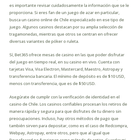
es importante revisar cuidadosamente la información que se le
proporciona. Si eres fan de un juego de azar en particular,
busca un casino online de Chile especializado en ese tipo de
juego. Algunos casinos destacan por su amplia selección de
tragamonedas, mientras que otros se centran en ofrecer
diversas variantes de póker o ruleta.
Sí, Bet365 ofrece mesas de casino en las que poder disfrutar
del juego en tiempo real, en su casino en vivo. Cuenta con
tarjetas Visa, Visa Electron, Mastercard, Maestro, Astropay y
transferencia bancaria. El mínimo de depósito es de $10 USD,
menos con transferencia, que es de $50 USD.
Asegúrate de cumplir con la verificación de identidad en el
casino de Chile. Los casinos confiables procesan los retiros de
manera rápida y segura para que disfrutes de tu dinero sin
preocupaciones. Incluso, hay otros métodos de pago que
también sirven para depositar, como es el caso de Redcompra,
Webpay, Astropay, entre otros, pero que al igual que