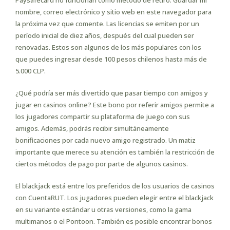
Paysafecard no funcionan como método de retiro. Guardar mi
nombre, correo electrónico y sitio web en este navegador para
la próxima vez que comente. Las licencias se emiten por un
período inicial de diez años, después del cual pueden ser
renovadas. Estos son algunos de los más populares con los
que puedes ingresar desde 100 pesos chilenos hasta más de
5.000 CLP.
¿Qué podría ser más divertido que pasar tiempo con amigos y
jugar en casinos online? Este bono por referir amigos permite a
los jugadores compartir su plataforma de juego con sus
amigos. Además, podrás recibir simultáneamente
bonificaciones por cada nuevo amigo registrado. Un matiz
importante que merece su atención es también la restricción de
ciertos métodos de pago por parte de algunos casinos.
El blackjack está entre los preferidos de los usuarios de casinos
con CuentaRUT. Los jugadores pueden elegir entre el blackjack
en su variante estándar u otras versiones, como la gama
multimanos o el Pontoon. También es posible encontrar bonos