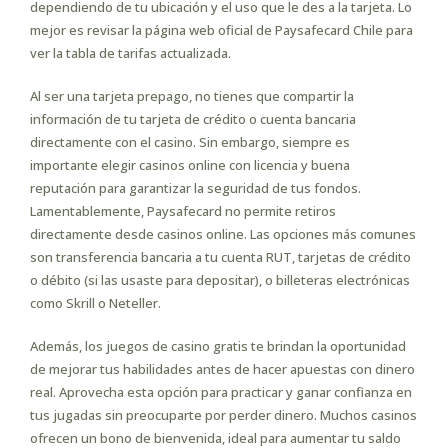
dependiendo de tu ubicación y el uso que le des a la tarjeta. Lo
mejor es revisar la página web oficial de Paysafecard Chile para
ver la tabla de tarifas actualizada.
Al ser una tarjeta prepago, no tienes que compartir la
información de tu tarjeta de crédito o cuenta bancaria
directamente con el casino. Sin embargo, siempre es
importante elegir casinos online con licencia y buena
reputación para garantizar la seguridad de tus fondos.
Lamentablemente, Paysafecard no permite retiros
directamente desde casinos online. Las opciones más comunes
son transferencia bancaria a tu cuenta RUT, tarjetas de crédito
o débito (si las usaste para depositar), o billeteras electrónicas
como Skrill o Neteller.
Además, los juegos de casino gratis te brindan la oportunidad
de mejorar tus habilidades antes de hacer apuestas con dinero
real. Aprovecha esta opción para practicar y ganar confianza en
tus jugadas sin preocuparte por perder dinero. Muchos casinos
ofrecen un bono de bienvenida, ideal para aumentar tu saldo