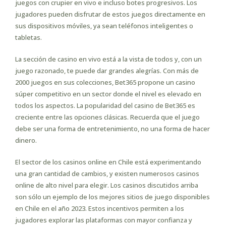
juegos con crupier en vivo e incluso botes progresivos. Los
jugadores pueden disfrutar de estos juegos directamente en
sus dispositivos móviles, ya sean teléfonos inteligentes o
tabletas.
La sección de casino en vivo está a la vista de todos y, con un
juego razonado, te puede dar grandes alegrías. Con más de
2000 juegos en sus colecciones, Bet365 propone un casino
súper competitivo en un sector donde el nivel es elevado en
todos los aspectos. La popularidad del casino de Bet365 es
creciente entre las opciones clásicas. Recuerda que el juego
debe ser una forma de entretenimiento, no una forma de hacer
dinero.
El sector de los casinos online en Chile está experimentando
una gran cantidad de cambios, y existen numerosos casinos
online de alto nivel para elegir. Los casinos discutidos arriba
son sólo un ejemplo de los mejores sitios de juego disponibles
en Chile en el año 2023. Estos incentivos permiten a los
jugadores explorar las plataformas con mayor confianza y