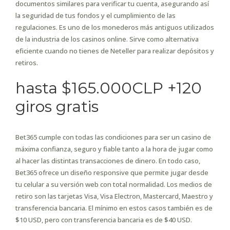
documentos similares para verificar tu cuenta, asegurando así
la seguridad de tus fondos y el cumplimiento de las
regulaciones. Es uno de los monederos más antiguos utilizados
de la industria de los casinos online. Sirve como alternativa
eficiente cuando no tienes de Neteller para realizar depósitos y
retiros.
hasta $165.000CLP +120
giros gratis
Bet365 cumple con todas las condiciones para ser un casino de
máxima confianza, seguro y fiable tanto a la hora de jugar como
al hacer las distintas transacciones de dinero. En todo caso,
Bet365 ofrece un diseño responsive que permite jugar desde
tu celular a su versión web con total normalidad. Los medios de
retiro son las tarjetas Visa, Visa Electron, Mastercard, Maestro y
transferencia bancaria. El mínimo en estos casos también es de
$10 USD, pero con transferencia bancaria es de $40 USD.