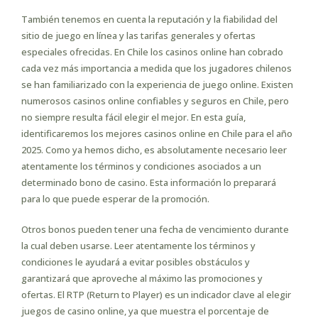
También tenemos en cuenta la reputación y la fiabilidad del
sitio de juego en línea y las tarifas generales y ofertas
especiales ofrecidas. En Chile los casinos online han cobrado
cada vez más importancia a medida que los jugadores chilenos
se han familiarizado con la experiencia de juego online. Existen
numerosos casinos online confiables y seguros en Chile, pero
no siempre resulta fácil elegir el mejor. En esta guía,
identificaremos los mejores casinos online en Chile para el año
2025. Como ya hemos dicho, es absolutamente necesario leer
atentamente los términos y condiciones asociados a un
determinado bono de casino. Esta información lo preparará
para lo que puede esperar de la promoción.
Otros bonos pueden tener una fecha de vencimiento durante
la cual deben usarse. Leer atentamente los términos y
condiciones le ayudará a evitar posibles obstáculos y
garantizará que aproveche al máximo las promociones y
ofertas. El RTP (Return to Player) es un indicador clave al elegir
juegos de casino online, ya que muestra el porcentaje de