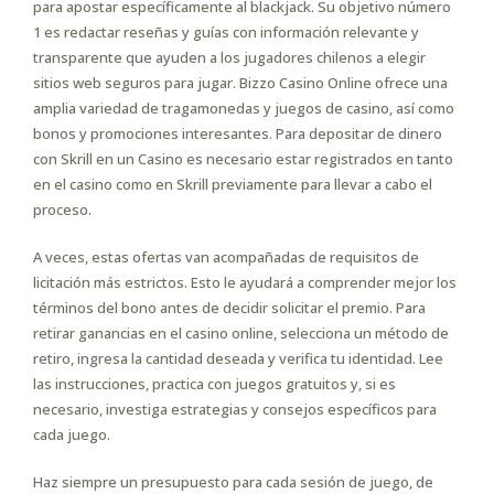
para apostar específicamente al blackjack. Su objetivo número
1 es redactar reseñas y guías con información relevante y
transparente que ayuden a los jugadores chilenos a elegir
sitios web seguros para jugar. Bizzo Casino Online ofrece una
amplia variedad de tragamonedas y juegos de casino, así como
bonos y promociones interesantes. Para depositar de dinero
con Skrill en un Casino es necesario estar registrados en tanto
en el casino como en Skrill previamente para llevar a cabo el
proceso.
A veces, estas ofertas van acompañadas de requisitos de
licitación más estrictos. Esto le ayudará a comprender mejor los
términos del bono antes de decidir solicitar el premio. Para
retirar ganancias en el casino online, selecciona un método de
retiro, ingresa la cantidad deseada y verifica tu identidad. Lee
las instrucciones, practica con juegos gratuitos y, si es
necesario, investiga estrategias y consejos específicos para
cada juego.
Haz siempre un presupuesto para cada sesión de juego, de