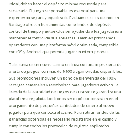
inicial, debes hacer el depósito mínimo requerido para
reclamarlo. El juego responsable es esencial para una
experiencia segura y equilibrada. Evaluamos si los casinos en
Santiago ofrecen herramientas como límites de depósito,
control de tiempo y autoexclusión, ayudando a los jugadores a
mantener el control de sus apuestas. También priorizamos
operadores con una plataforma móvil optimizada, compatible
con iOS y Android, que permita jugar sin interrupciones.
Talismania es un nuevo casino en línea con una impresionante
oferta de juegos, con más de 6.600 tragamonedas disponibles.
Sus promociones incluyen un bono de bienvenida del 100%,
recargas semanales y reembolsos para jugadores activos. La
licencia de la Autoridad de Juegos de Curazao te garantiza una
plataforma regulada. Los bonos sin depósito consisten en el
otorgamiento de pequeñas cantidades de dinero al nuevo
jugador para que conozca el casino. Para retirar fondos de las
ganancias obtenidas es necesario registrarse en el casino y
cumplir con todos los protocolos de registro explicados
anteriormente.