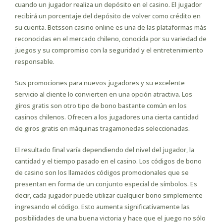
cuando un jugador realiza un depósito en el casino. El jugador
recibirá un porcentaje del depósito de volver como crédito en
su cuenta. Betsson casino online es una de las plataformas más
reconocidas en el mercado chileno, conocida por su variedad de
juegos y su compromiso con la seguridad y el entretenimiento
responsable.
Sus promociones para nuevos jugadores y su excelente
servicio al cliente lo convierten en una opción atractiva. Los
giros gratis son otro tipo de bono bastante común en los
casinos chilenos. Ofrecen a los jugadores una cierta cantidad
de giros gratis en máquinas tragamonedas seleccionadas.
El resultado final varía dependiendo del nivel del jugador, la
cantidad y el tiempo pasado en el casino. Los códigos de bono
de casino son los llamados códigos promocionales que se
presentan en forma de un conjunto especial de símbolos. Es
decir, cada jugador puede utilizar cualquier bono simplemente
ingresando el código. Esto aumenta significativamente las
posibilidades de una buena victoria y hace que el juego no sólo