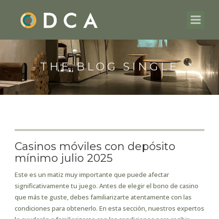
THE BLOG SINGLE
Casinos móviles con depósito
mínimo julio 2025
Este es un matiz muy importante que puede afectar
significativamente tu juego. Antes de elegir el bono de casino
que más te guste, debes familiarizarte atentamente con las
condiciones para obtenerlo. En esta sección, nuestros expertos