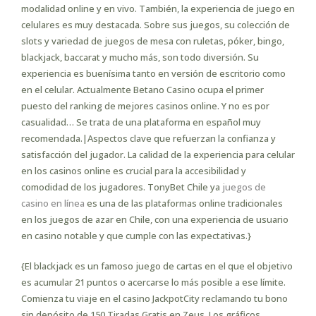
modalidad online y en vivo. También, la experiencia de juego en
celulares es muy destacada. Sobre sus juegos, su colección de
slots y variedad de juegos de mesa con ruletas, póker, bingo,
blackjack, baccarat y mucho más, son todo diversión. Su
experiencia es buenísima tanto en versión de escritorio como
en el celular. Actualmente Betano Casino ocupa el primer
puesto del ranking de mejores casinos online. Y no es por
casualidad… Se trata de una plataforma en español muy
recomendada.|Aspectos clave que refuerzan la confianza y
satisfacción del jugador. La calidad de la experiencia para celular
en los casinos online es crucial para la accesibilidad y
comodidad de los jugadores. TonyBet Chile ya
juegos de
casino en línea
es una de las plataformas online tradicionales
en los juegos de azar en Chile, con una experiencia de usuario
en casino notable y que cumple con las expectativas.}
{El blackjack es un famoso juego de cartas en el que el objetivo
es acumular 21 puntos o acercarse lo más posible a ese límite.
Comienza tu viaje en el casino JackpotCity reclamando tu bono
sin depósito de 150 Tiradas Gratis en Zeus. Los gráficos