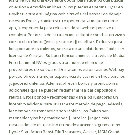
los chilenos es una excelente opción para aquellos que buscan
diversión y emoción en línea.|Si no puedes esperar a jugar en
Novibet, entra a su página web a través del banner de debajo
de estas líneas y comienza tu experiencia. Aunque no tiene
app, la experiencia para celulares de su web responsive es
completa. Por otro lado, su atención al cliente con chat en vivo y
correo electrónico ([email protected]) es eficaz. Exclusivo para
los apostadores chilenos, se trata de una plataforma fiable con
licencia de Curaçao. Su buen funcionamiento a través de Media
Entertainment NV es gracias a un nutrido elenco de
proveedores de software.|Destacamos estos casinos Webpay
porque ofrecen la mejor experiencia de casino en línea para los
jugadores chilenos. Además, ofrecen bonos y promociones
adicionales que se pueden reclamar al realizar depósitos o
retiros. Estos bonos y recompensas dan a los jugadores un
incentivo adicional para utilizar este método de pago. Además,
los tiempos de transacción son rápidos, los límites son
razonables y no hay comisiones.|Entre los juegos más
destacados de este casino online destacamos algunos como
Hyper Star, Action Boost Tiki Treasures, Aviator, MGM Grand