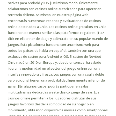
nativas para Android y iOS.|Del mismo modo, únicamente
colaboramos con casinos online autorizados para operar en
territorio chileno. Asimismo, en nuestra página web
encontrarás numerosas reseñas y evaluaciones de casinos
online destinados a Chile. Los casinos online gratuitos en Chile
funcionan de manera similar a las plataformas regulares.|Haz
click en el banner de abajo y adéntrate en su popular mundo de
juegos. Esta plataforma funciona con una misma web para
todos los países de habla en español, también con una app
exclusiva de casino para Android e iOS. El casino de Novibet
Chile nació en 2010 en Europa y, desde entonces, ha sabido
liderar la modernidad en el sector del juego online con una
interfaz innovadora y fresca. Los juegos con una casilla doble
cero adicional tienen una probabilidad ligeramente inferior de
ganar.|En algunos casos, podrás participar en salas
multitudinarias dedicadas a este clásico juego de azar. Los
casinos online permiten a los jugadores disfrutar de sus
juegos favoritos desde la comodidad de su hogar o en
movimiento, utilizando dispositivos móviles como smartphones