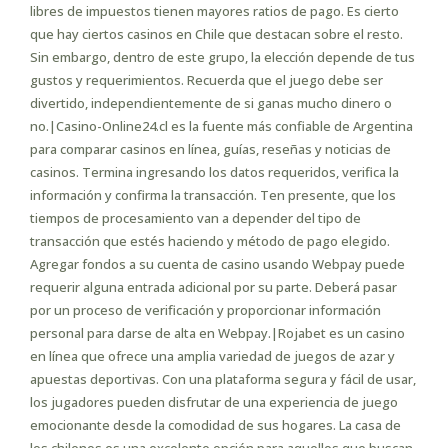
libres de impuestos tienen mayores ratios de pago. Es cierto
que hay ciertos casinos en Chile que destacan sobre el resto.
Sin embargo, dentro de este grupo, la elección depende de tus
gustos y requerimientos. Recuerda que el juego debe ser
divertido, independientemente de si ganas mucho dinero o
no.|Casino-Online24.cl es la fuente más confiable de Argentina
para comparar casinos en línea, guías, reseñas y noticias de
casinos. Termina ingresando los datos requeridos, verifica la
información y confirma la transacción. Ten presente, que los
tiempos de procesamiento van a depender del tipo de
transacción que estés haciendo y método de pago elegido.
Agregar fondos a su cuenta de casino usando Webpay puede
requerir alguna entrada adicional por su parte. Deberá pasar
por un proceso de verificación y proporcionar información
personal para darse de alta en Webpay.|Rojabet es un casino
en línea que ofrece una amplia variedad de juegos de azar y
apuestas deportivas. Con una plataforma segura y fácil de usar,
los jugadores pueden disfrutar de una experiencia de juego
emocionante desde la comodidad de sus hogares. La casa de