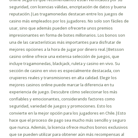
seguridad, con licencias válidas, encriptación de datos y buena
reputación.|Las tragamonedas destacan entre los juegos de
casino más empleados por los jugadores. No solo son fáciles de
usar, sino que además pueden ofrecerte unos premios
impresionantes en forma de botes millonarios. Los bonos son
una de las características más importantes para disfrutar de
mejores opciones a la hora de jugar por dinero real.|Betsson
casino online ofrece una extensa selección de juegos, que
incluye tragamonedas, blackjack, ruleta y casino en vivo. Su
sección de casino en vivo es especialmente destacada, con
crupieres reales y transmisiones en alta calidad. Elegir los
mejores casinos online puede marcar la diferencia en tu
experiencia de juego. Descubre cómo seleccionar los más
confiables y emocionantes, considerando factores como
seguridad, variedad de juegos y promociones. Esto los
convierte en la mejor opción para los jugadores en Chile.|Esto
hace que el proceso de pago sea mucho más sencillo y seguro
que nunca. Además, la licencia ofrece muchos bonos exclusivos
que se pueden utilizar para obtener aún más recompensas al