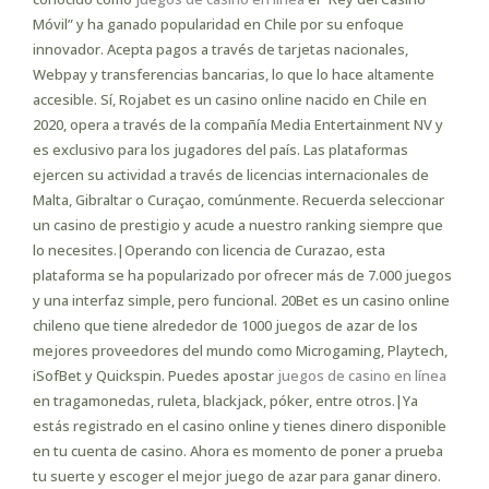
Móvil” y ha ganado popularidad en Chile por su enfoque
innovador. Acepta pagos a través de tarjetas nacionales,
Webpay y transferencias bancarias, lo que lo hace altamente
accesible. Sí, Rojabet es un casino online nacido en Chile en
2020, opera a través de la compañía Media Entertainment NV y
es exclusivo para los jugadores del país. Las plataformas
ejercen su actividad a través de licencias internacionales de
Malta, Gibraltar o Curaçao, comúnmente. Recuerda seleccionar
un casino de prestigio y acude a nuestro ranking siempre que
lo necesites.|Operando con licencia de Curazao, esta
plataforma se ha popularizado por ofrecer más de 7.000 juegos
y una interfaz simple, pero funcional. 20Bet es un casino online
chileno que tiene alrededor de 1000 juegos de azar de los
mejores proveedores del mundo como Microgaming, Playtech,
iSofBet y Quickspin. Puedes apostar
juegos de casino en línea
en tragamonedas, ruleta, blackjack, póker, entre otros.|Ya
estás registrado en el casino online y tienes dinero disponible
en tu cuenta de casino. Ahora es momento de poner a prueba
tu suerte y escoger el mejor juego de azar para ganar dinero.