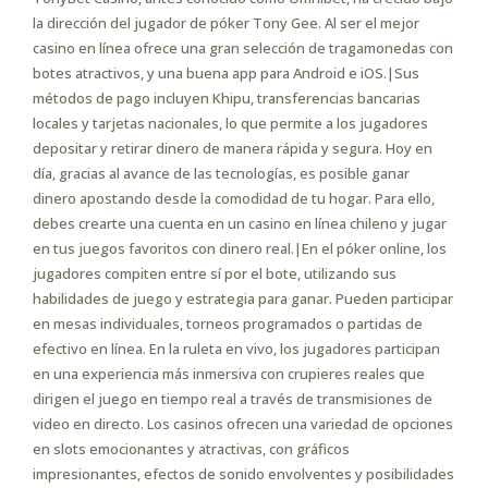
la dirección del jugador de póker Tony Gee. Al ser el mejor
casino en línea ofrece una gran selección de tragamonedas con
botes atractivos, y una buena app para Android e iOS.|Sus
métodos de pago incluyen Khipu, transferencias bancarias
locales y tarjetas nacionales, lo que permite a los jugadores
depositar y retirar dinero de manera rápida y segura. Hoy en
día, gracias al avance de las tecnologías, es posible ganar
dinero apostando desde la comodidad de tu hogar. Para ello,
debes crearte una cuenta en un casino en línea chileno y jugar
en tus juegos favoritos con dinero real.|En el póker online, los
jugadores compiten entre sí por el bote, utilizando sus
habilidades de juego y estrategia para ganar. Pueden participar
en mesas individuales, torneos programados o partidas de
efectivo en línea. En la ruleta en vivo, los jugadores participan
en una experiencia más inmersiva con crupieres reales que
dirigen el juego en tiempo real a través de transmisiones de
video en directo. Los casinos ofrecen una variedad de opciones
en slots emocionantes y atractivas, con gráficos
impresionantes, efectos de sonido envolventes y posibilidades