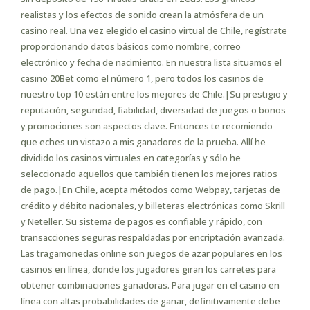
realistas y los efectos de sonido crean la atmósfera de un
casino real. Una vez elegido el casino virtual de Chile, regístrate
proporcionando datos básicos como nombre, correo
electrónico y fecha de nacimiento. En nuestra lista situamos el
casino 20Bet como el número 1, pero todos los casinos de
nuestro top 10 están entre los mejores de Chile.|Su prestigio y
reputación, seguridad, fiabilidad, diversidad de juegos o bonos
y promociones son aspectos clave. Entonces te recomiendo
que eches un vistazo a mis ganadores de la prueba. Allí he
dividido los casinos virtuales en categorías y sólo he
seleccionado aquellos que también tienen los mejores ratios
de pago.|En Chile, acepta métodos como Webpay, tarjetas de
crédito y débito nacionales, y billeteras electrónicas como Skrill
y Neteller. Su sistema de pagos es confiable y rápido, con
transacciones seguras respaldadas por encriptación avanzada.
Las tragamonedas online son juegos de azar populares en los
casinos en línea, donde los jugadores giran los carretes para
obtener combinaciones ganadoras. Para jugar en el casino en
línea con altas probabilidades de ganar, definitivamente debe