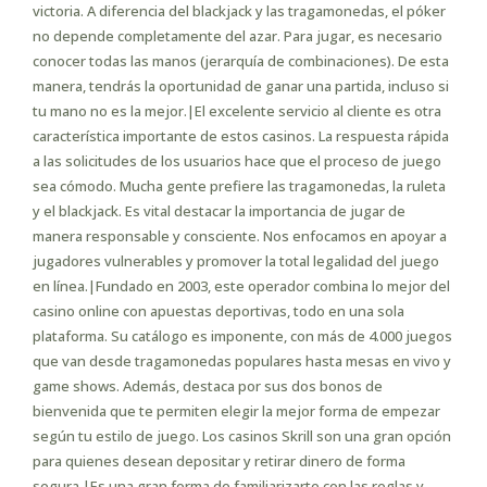
victoria. A diferencia del blackjack y las tragamonedas, el póker
no depende completamente del azar. Para jugar, es necesario
conocer todas las manos (jerarquía de combinaciones). De esta
manera, tendrás la oportunidad de ganar una partida, incluso si
tu mano no es la mejor.|El excelente servicio al cliente es otra
característica importante de estos casinos. La respuesta rápida
a las solicitudes de los usuarios hace que el proceso de juego
sea cómodo. Mucha gente prefiere las tragamonedas, la ruleta
y el blackjack. Es vital destacar la importancia de jugar de
manera responsable y consciente. Nos enfocamos en apoyar a
jugadores vulnerables y promover la total legalidad del juego
en línea.|Fundado en 2003, este operador combina lo mejor del
casino online con apuestas deportivas, todo en una sola
plataforma. Su catálogo es imponente, con más de 4.000 juegos
que van desde tragamonedas populares hasta mesas en vivo y
game shows. Además, destaca por sus dos bonos de
bienvenida que te permiten elegir la mejor forma de empezar
según tu estilo de juego. Los casinos Skrill son una gran opción
para quienes desean depositar y retirar dinero de forma
segura.|Es una gran forma de familiarizarte con las reglas y