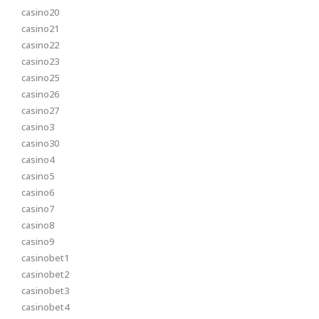
casino20
casino21
casino22
casino23
casino25
casino26
casino27
casino3
casino30
casino4
casino5
casino6
casino7
casino8
casino9
casinobet1
casinobet2
casinobet3
casinobet4