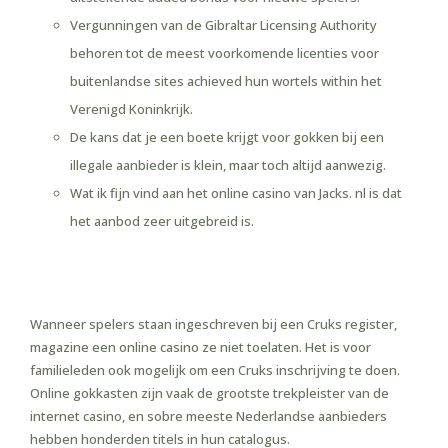
Vergunningen van de Gibraltar Licensing Authority
behoren tot de meest voorkomende licenties voor
buitenlandse sites achieved hun wortels within het
Verenigd Koninkrijk.
De kans dat je een boete krijgt voor gokken bij een
illegale aanbieder is klein, maar toch altijd aanwezig.
Wat ik fijn vind aan het online casino van Jacks. nl is dat
het aanbod zeer uitgebreid is.
Live Seller Games – Genuine
Casino Experience
Wanneer spelers staan ingeschreven bij een Cruks register,
magazine een online casino ze niet toelaten. Het is voor
familieleden ook mogelijk om een Cruks inschrijving te doen.
Online gokkasten zijn vaak de grootste trekpleister van de
internet casino, en sobre meeste Nederlandse aanbieders
hebben honderden titels in hun catalogus.