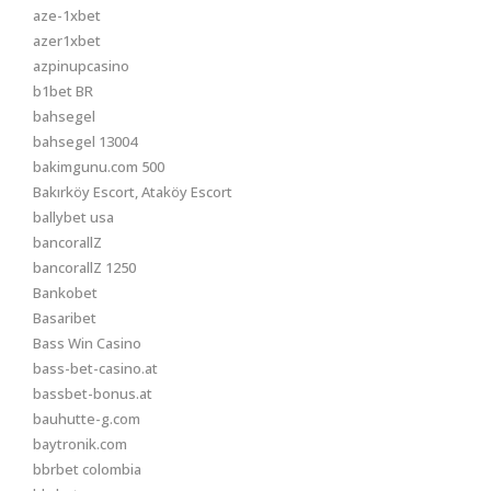
aze-1xbet
azer1xbet
azpinupcasino
b1bet BR
bahsegel
bahsegel 13004
bakimgunu.com 500
Bakırköy Escort, Ataköy Escort
ballybet usa
bancorallZ
bancorallZ 1250
Bankobet
Basaribet
Bass Win Casino
bass-bet-casino.at
bassbet-bonus.at
bauhutte-g.com
baytronik.com
bbrbet colombia