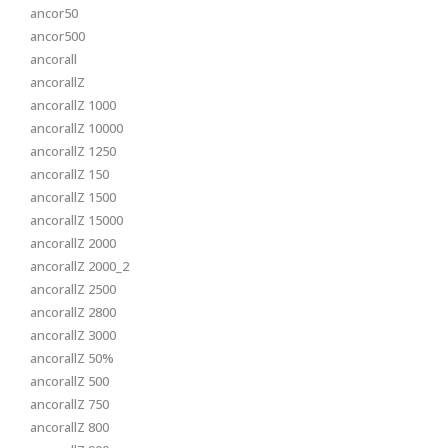
ancor50
ancor500
ancorall
ancorallZ
ancorallZ 1000
ancorallZ 10000
ancorallZ 1250
ancorallZ 150
ancorallZ 1500
ancorallZ 15000
ancorallZ 2000
ancorallZ 2000_2
ancorallZ 2500
ancorallZ 2800
ancorallZ 3000
ancorallZ 50%
ancorallZ 500
ancorallZ 750
ancorallZ 800