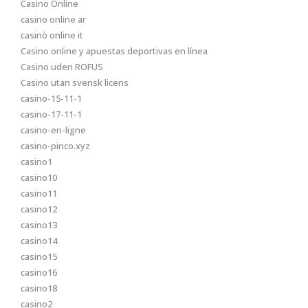
Casino Online
casino online ar
casinò online it
Casino online y apuestas deportivas en línea
Casino uden ROFUS
Casino utan svensk licens
casino-15-11-1
casino-17-11-1
casino-en-ligne
casino-pinco.xyz
casino1
casino10
casino11
casino12
casino13
casino14
casino15
casino16
casino18
casino2