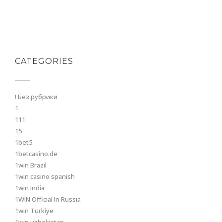
CATEGORIES
! Без рубрики
1
111
15
1bet5
1betcasino.de
1win Brazil
1win casino spanish
1win India
1WIN Official In Russia
1win Turkiye