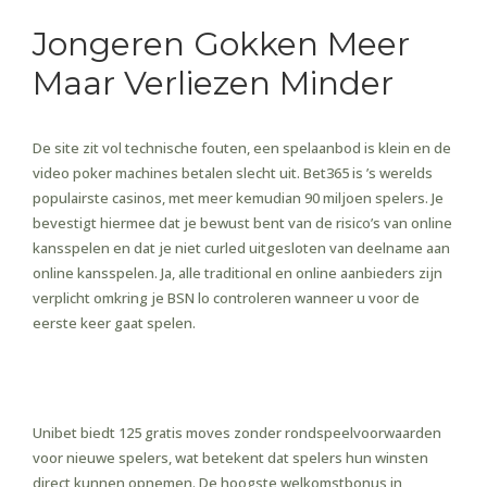
Jongeren Gokken Meer
Maar Verliezen Minder
De site zit vol technische fouten, een spelaanbod is klein en de
video poker machines betalen slecht uit. Bet365 is ’s werelds
populairste casinos, met meer kemudian 90 miljoen spelers. Je
bevestigt hiermee dat je bewust bent van de risico’s van online
kansspelen en dat je niet curled uitgesloten van deelname aan
online kansspelen. Ja, alle traditional en online aanbieders zijn
verplicht omkring je BSN lo controleren wanneer u voor de
eerste keer gaat spelen.
Welke Maatregelen Zijn Er Voor
Verantwoord Spelen?
Unibet biedt 125 gratis moves zonder rondspeelvoorwaarden
voor nieuwe spelers, wat betekent dat spelers hun winsten
direct kunnen opnemen. De hoogste welkomstbonus in