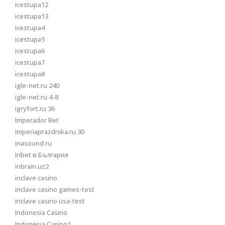
icestupa12
icestupa13
icestupa4
icestupa5
icestupa6
icestupa7
icestupa8
igle-net.ru 240
igle-net.ru 4-8
igryfort.ru 36
Imperador Bet
imperiaprazdnika.ru 30
inasound.ru
Inbet в България
inbrain.uz2
inclave casino
inclave casino games-test
inclave casino usa-test
Indonesia Casino
Indonesia Casino1