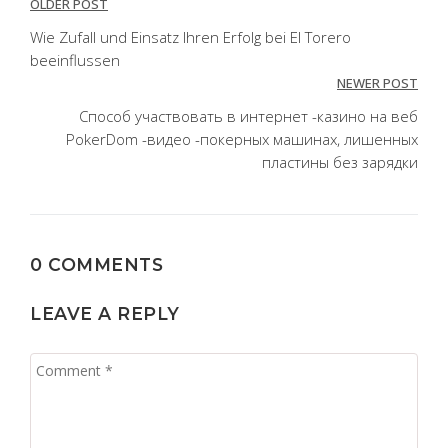
Post
OLDER POST
navigation
Wie Zufall und Einsatz Ihren Erfolg bei El Torero
beeinflussen
NEWER POST
Способ участвовать в интернет -казино на веб
PokerDom -видео -покерных машинах, лишенных
пластины без зарядки
0 COMMENTS
LEAVE A REPLY