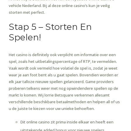
vehicle Nederland. Bij al deze online casino’s kun je veilig
storten met perfect.
Stap 5 – Storten En
Spelen!
Het casino is definitely ook verplicht om informatie over een
spel, zoals het uitbetalingspercentage of RTP, te vermelden.
Vaak wordt ook vermeld hoe volatiel de spel is, zodat je weet
waar je aan foot bent als u gaat spelen. Bovendien worden er
elk jaar talloze nieuwe spellen gelanceerd. Game providers
proberen telkens weer met nog opwindendere spellen op de
markt lo komen. Wij lorrie Betsquare verkennen allesamt
verschillende beschikbare betaalmethoden en helpen all of us
u de juiste te kiezen voor uw unieke behoeften.
Dit online casino zit prima inside elkaar en heeft een
uitstekende added bonus voor nieuwe spelers.