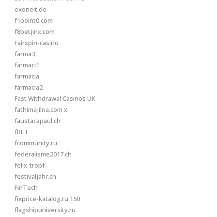
exoneit.de
f1point0.com
f8betjinx.com
Fairspin-casino
farma3
farmaci1
farmacia
farmacia2
Fast Withdrawal Casinos UK
fathimajilna.com x
faustacapaul.ch
fBET
fcommunity.ru
federalisme2017.ch
felix-tropf
festivaljahr.ch
FinTech
fixprice-katalog.ru 150
flagshipuniversity.ru