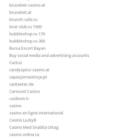
brucebet-casino.at
brucebet.at
brunch-cafe.ru
brut-club.ru 1500
bubbleshop.ru 170
bubbleshop.ru 300
Bursa Escort Bayan
Buy social media and advertising accounts
Cactus
candyspinz-casino.at
capasjornaishoje.pt
caritaeter.de
Carousel Casino
casibom tr
casino
casino en ligne international
Casino Lucky8
Casino Med Snabba Uttag
casino onlina ca