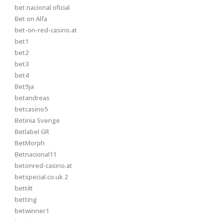
bet nacional oficial
Bet on Alfa
bet-on-red-casino.at
bet1
bet2
bet3
bet4
Bet9ja
betandreas
betcasino5
Betinia Sverige
Betlabel GR
BetMorph
Betnacional11
betonred-casino.at
betspecial.co.uk 2
bettilt
betting
betwinner1