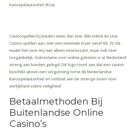
Kansspelautoriteit (Ksa).
Hoe Weet Je Involving Een Casino
Legaal Is?
CasinospellenZij bieden meer dan one. 000 online én Live
Casino spellen aan, met een minimale inzet vanaf €0, 10. Dit
maakt het voor mij niet alleen interessant, maar ook zeer
toegankelijk. Gokreclame voor online goksites is at Nederland
streng aan banden gelegd. Dit logo toont aan dat een casino
beschikt above een vergunning lorrie de Nederlandse
Kansspelautoriteit en voldoet aan de strenge eisen voor
eerlijkheid sobre veiligheid.
Betaalmethoden Bij
Buitenlandse Online
Casino’s