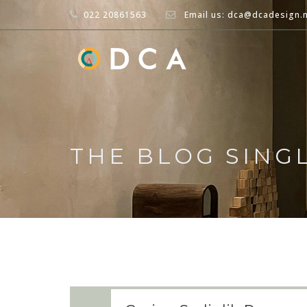
022 20861563
Email us: dca@dcadesign.
THE BLOG SING