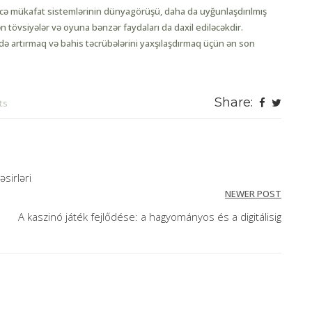
cə mükafat sistemlərinin dünyagörüşü, daha da uyğunlaşdırılmış
n tövsiyələr və oyuna bənzər faydaları da daxil ediləcəkdir.
 artırmaq və bahis təcrübələrini yaxşılaşdırmaq üçün ən son
Share:
ts
sirləri
NEWER POST
A kaszinó játék fejlődése: a hagyományos és a digitálisig