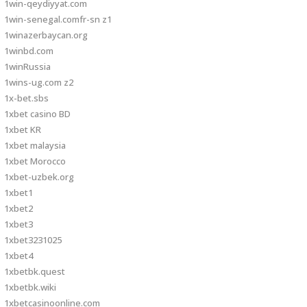
1win-qeydiyyat.com
1win-senegal.comfr-sn z1
1winazerbaycan.org
1winbd.com
1winRussia
1wins-ug.com z2
1x-bet.sbs
1xbet casino BD
1xbet KR
1xbet malaysia
1xbet Morocco
1xbet-uzbek.org
1xbet1
1xbet2
1xbet3
1xbet3231025
1xbet4
1xbetbk.quest
1xbetbk.wiki
1xbetcasinoonline.com