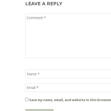
LEAVE A REPLY
Save my name, email, and website in this browse