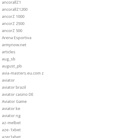
ancorallZ1
ancorallZ1200
ancorZ 1000
ancorZ 2500
ancorZ 500
Arena Esportiva
armynow.net
articles
aug_sb
august_pb
avia-masters.eu.com z
aviator
aviator brazil
aviator casino DE
Aviator Game
aviator ke
aviator ng
az-melbet
aze-1xbet
azer1xbet