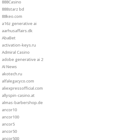
888Casino
888starz bd
88keo.com
a16z generative ai
aarhusaffairs.dk
AbaBet
activation-keys.ru
Admiral Casino
adobe generative ai 2
AI News
akotech.ru
alfalegacyco.com
aliexpressofficial.com
allyspin-casino.at
almas-barbershop.de
ancor10
ancor100
ancor5
ancor50
ancor500