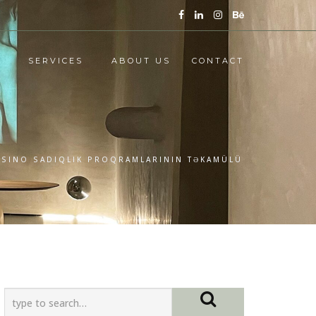
SERVICES
ABOUT US
CONTACT
ASINO SADIQLIK PROQRAMLARININ TƏKAMÜLÜ