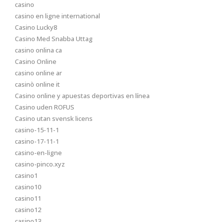
casino
casino en ligne international
Casino Lucky8
Casino Med Snabba Uttag
casino onlina ca
Casino Online
casino online ar
casinò online it
Casino online y apuestas deportivas en línea
Casino uden ROFUS
Casino utan svensk licens
casino-15-11-1
casino-17-11-1
casino-en-ligne
casino-pinco.xyz
casino1
casino10
casino11
casino12
casino13