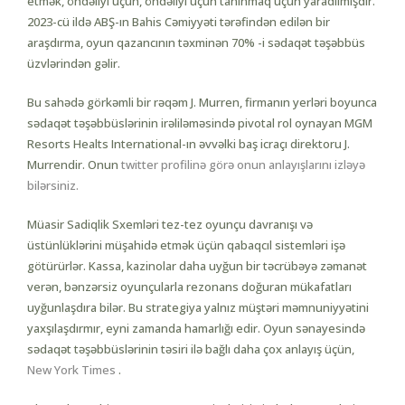
etmək, öhdəliyi üçün, öhdəliyi üçün tanınmaq üçün yaradılmışdır.
2023-cü ildə ABŞ-ın Bahis Cəmiyyəti tərəfindən edilən bir
araşdırma, oyun qazancının təxminən 70% -i sədaqət təşəbbüs
üzvlərindən gəlir.
Bu sahədə görkəmli bir rəqəm J. Murren, firmanın yerləri boyunca
sədaqət təşəbbüslərinin irəliləməsində pivotal rol oynayan MGM
Resorts Healts International-ın əvvəlki baş icraçı direktoru J.
Murrendir. Onun
twitter profilinə görə onun anlayışlarını izləyə
bilərsiniz.
Müasir Sadiqlik Sxemləri tez-tez oyunçu davranışı və
üstünlüklərini müşahidə etmək üçün qabaqcıl sistemləri işə
götürürlər. Kassa, kazinolar daha uyğun bir təcrübəyə zəmanət
verən, bənzərsiz oyunçularla rezonans doğuran mükafatları
uyğunlaşdıra bilər. Bu strategiya yalnız müştəri məmnuniyyətini
yaxşılaşdırmır, eyni zamanda hamarlığı edir. Oyun sənayesində
sədaqət təşəbbüslərinin təsiri ilə bağlı daha çox anlayış üçün,
New York Times
.