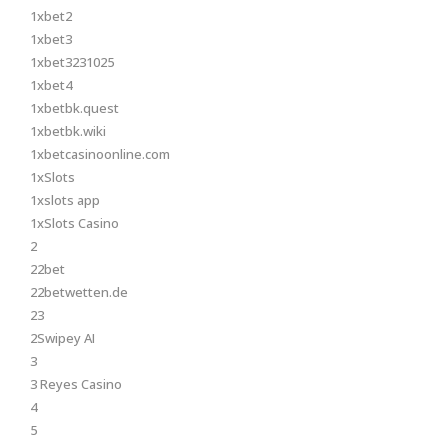
1xbet2
1xbet3
1xbet3231025
1xbet4
1xbetbk.quest
1xbetbk.wiki
1xbetcasinoonline.com
1xSlots
1xslots app
1xSlots Casino
2
22bet
22betwetten.de
23
2Swipey AI
3
3 Reyes Casino
4
5