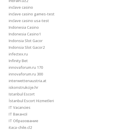
inbrain.uz2
inclave casino
inclave casino games-test
inclave casino usa-test
Indonesia Casino
Indonesia Casino1
Indonsia Slot Gacor
Indonsia Slot Gacor2
infectex.ru
Infinity Bet
innovaforum.ru 170
innovaforum.ru 300
interwettenaustria.at
iskonstrukcije.hr
Istanbul Escort
İstanbul Escort Hizmetleri
IT Vacancies
IT Вакансії
IT Образование
itaca-chile.cl2