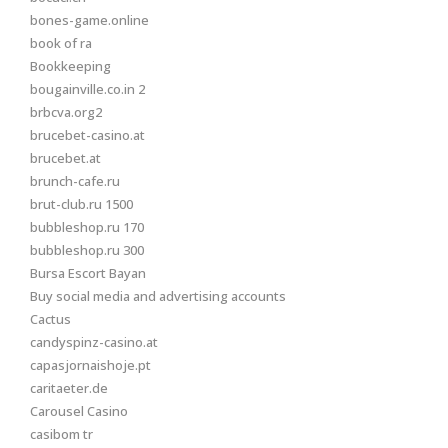
bones-game.online
book of ra
Bookkeeping
bougainville.co.in 2
brbcva.org2
brucebet-casino.at
brucebet.at
brunch-cafe.ru
brut-club.ru 1500
bubbleshop.ru 170
bubbleshop.ru 300
Bursa Escort Bayan
Buy social media and advertising accounts
Cactus
candyspinz-casino.at
capasjornaishoje.pt
caritaeter.de
Carousel Casino
casibom tr