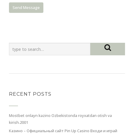
RECENT POSTS
Mostbet onlayn kazino Ozbekistonda royxatdan otish va
kirish.2001
Казино – Официальный сайт Pin Up Casino Входи и играй