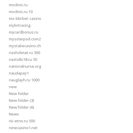
mvclinic.ru
mvclinic.ru 10
mx-bbrbet-casino
mybrtracing
mycardbonus.ru
mysolarpod.com2
mystakecasino.ch
nashclimat.ru 500
nastolki18.ru 50
nationalnurse.org
naudapay1
nauglayh.ru 1000
new
New folder
New folder (3)
New folder (6)
News
nii-etno.ru 500
ninecasino1.net