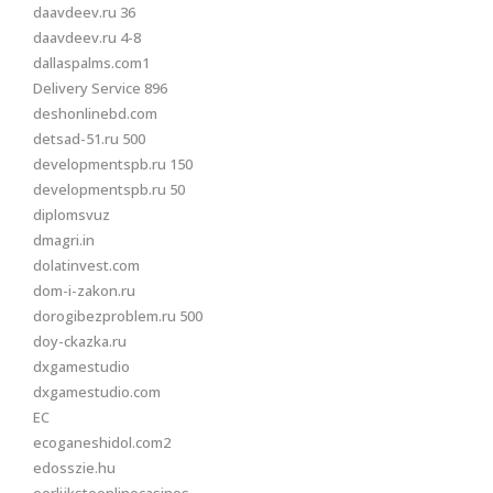
daavdeev.ru 36
daavdeev.ru 4-8
dallaspalms.com1
Delivery Service 896
deshonlinebd.com
detsad-51.ru 500
developmentspb.ru 150
developmentspb.ru 50
diplomsvuz
dmagri.in
dolatinvest.com
dom-i-zakon.ru
dorogibezproblem.ru 500
doy-ckazka.ru
dxgamestudio
dxgamestudio.com
EC
ecoganeshidol.com2
edosszie.hu