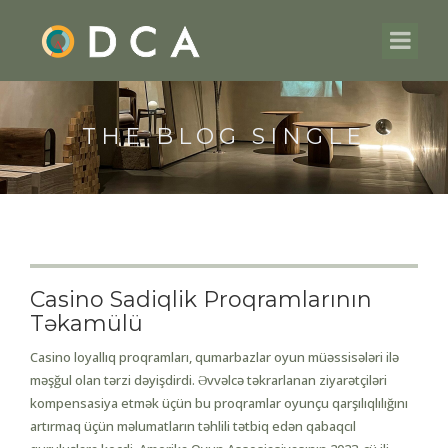
THE BLOG SINGLE
Casino Sadiqlik Proqramlarının
Təkamülü
Casino loyallıq proqramları, qumarbazlar oyun müəssisələri ilə
məşğul olan tərzi dəyişdirdi. Əvvəlcə təkrarlanan ziyarətçiləri
kompensasiya etmək üçün bu proqramlar oyunçu qarşılıqlılığını
artırmaq üçün məlumatların təhlili tətbiq edən qabaqcıl