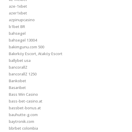
aze-1xbet
azer1xbet
azpinupcasino
b1bet BR
bahsegel
bahsegel 13004
bakimgunu.com 500
Bakırköy Escort, Ataköy Escort
ballybet usa
bancorallZ
bancorallZ 1250
Bankobet
Basaribet
Bass Win Casino
bass-bet-casino.at
bassbet-bonus.at
bauhutte-g.com
baytronik.com
bbrbet colombia