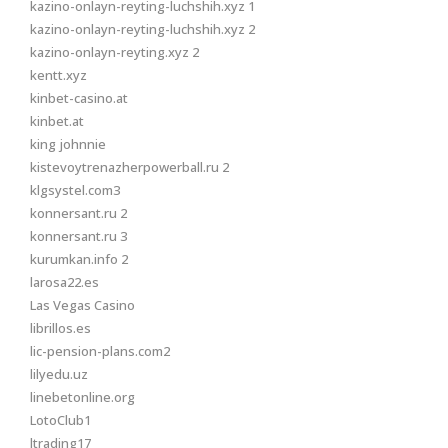
kazino-onlayn-reyting-luchshih.xyz 1
kazino-onlayn-reyting-luchshih.xyz 2
kazino-onlayn-reyting.xyz 2
kentt.xyz
kinbet-casino.at
kinbet.at
king johnnie
kistevoytrenazherpowerball.ru 2
klgsystel.com3
konnersant.ru 2
konnersant.ru 3
kurumkan.info 2
larosa22.es
Las Vegas Casino
librillos.es
lic-pension-plans.com2
lilyedu.uz
linebetonline.org
LotoClub1
ltrading17