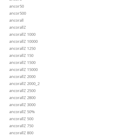
ancor50
ancor500
ancorall
ancorallZ
ancorallZ 1000
ancorallZ 10000
ancorallZ 1250
ancorallZ 150
ancorallZ 1500
ancorallZ 15000
ancorallZ 2000
ancorallZ 2000_2
ancorallZ 2500
ancorallZ 2800
ancorallZ 3000
ancorallZ 50%
ancorallZ 500
ancorallZ 750
ancorallZ 800