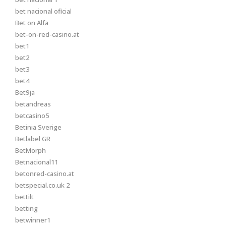
bet nacional oficial
Bet on Alfa
bet-on-red-casino.at
bet1
bet2
bet3
bet4
Bet9ja
betandreas
betcasino5
Betinia Sverige
Betlabel GR
BetMorph
Betnacional11
betonred-casino.at
betspecial.co.uk 2
bettilt
betting
betwinner1