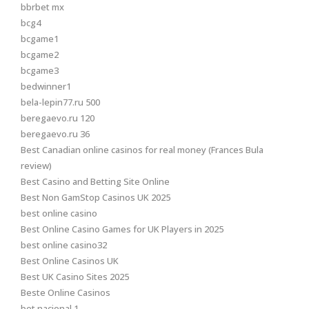
bbrbet mx
bcg4
bcgame1
bcgame2
bcgame3
bedwinner1
bela-lepin77.ru 500
beregaevo.ru 120
beregaevo.ru 36
Best Canadian online casinos for real money (Frances Bula
review)
Best Casino and Betting Site Online
Best Non GamStop Casinos UK 2025
best online casino
Best Online Casino Games for UK Players in 2025
best online casino32
Best Online Casinos UK
Best UK Casino Sites 2025
Beste Online Casinos
bet nacional 1