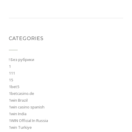
CATEGORIES
! Без рубрики
1
111
15
1bet5
1betcasino.de
1win Brazil
1win casino spanish
1win India
1WIN Official In Russia
1win Turkiye