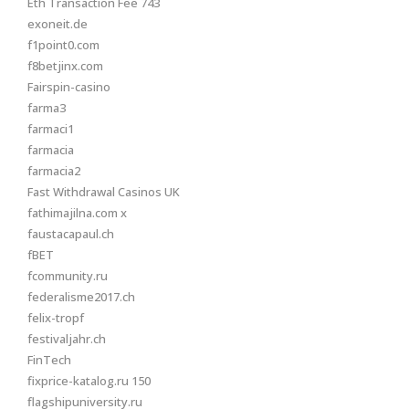
Eth Transaction Fee 743
exoneit.de
f1point0.com
f8betjinx.com
Fairspin-casino
farma3
farmaci1
farmacia
farmacia2
Fast Withdrawal Casinos UK
fathimajilna.com x
faustacapaul.ch
fBET
fcommunity.ru
federalisme2017.ch
felix-tropf
festivaljahr.ch
FinTech
fixprice-katalog.ru 150
flagshipuniversity.ru