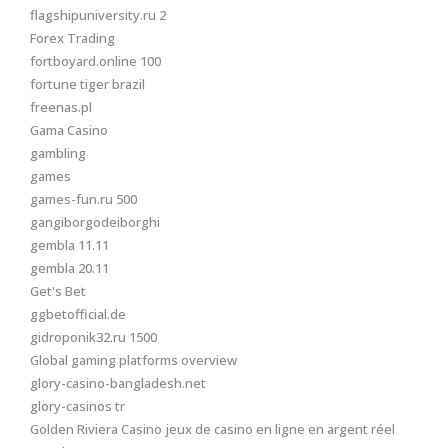
flagshipuniversity.ru 2
Forex Trading
fortboyard.online 100
fortune tiger brazil
freenas.pl
Gama Casino
gambling
games
games-fun.ru 500
gangiborgodeiborghi
gembla 11.11
gembla 20.11
Get's Bet
ggbetofficial.de
gidroponik32.ru 1500
Global gaming platforms overview
glory-casino-bangladesh.net
glory-casinos tr
Golden Riviera Casino jeux de casino en ligne en argent réel