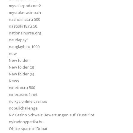
mysolarpod.com2
mystakecasino.ch
nashclimat.ru 500
nastolki18.ru 50
nationalnurse.org
naudapay1
nauglayh.ru 1000
new
New folder
New folder (3)
New folder (6)
News
nii-etno.ru 500
ninecasino1.net
no kyc online casinos
nobullchallenge
NV Casino Schweiz Bewertungen auf TrustPilot
nyiradonypatika.hu
Office space in Dubai