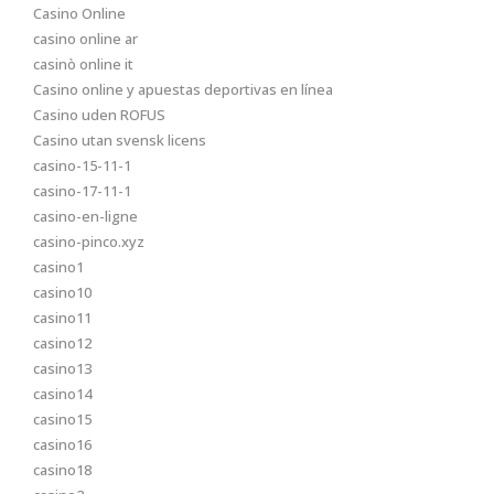
Casino Online
casino online ar
casinò online it
Casino online y apuestas deportivas en línea
Casino uden ROFUS
Casino utan svensk licens
casino-15-11-1
casino-17-11-1
casino-en-ligne
casino-pinco.xyz
casino1
casino10
casino11
casino12
casino13
casino14
casino15
casino16
casino18