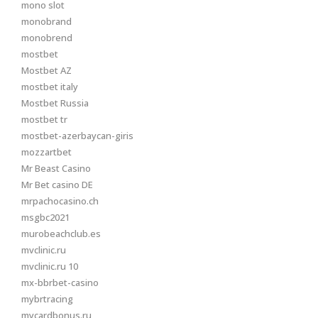
mono slot
monobrand
monobrend
mostbet
Mostbet AZ
mostbet italy
Mostbet Russia
mostbet tr
mostbet-azerbaycan-giris
mozzartbet
Mr Beast Casino
Mr Bet casino DE
mrpachocasino.ch
msgbc2021
murobeachclub.es
mvclinic.ru
mvclinic.ru 10
mx-bbrbet-casino
mybrtracing
mycardbonus.ru