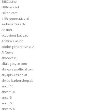
888Casino
888starz bd
88keo.com
a16z generative ai
aarhusaffairs.dk
AbaBet
activation-keys.ru
Admiral Casino
adobe generative ai 2
AI News
akotech.ru
alfalegacyco.com
aliexpressofficial.com
allyspin-casino.at
almas-barbershop.de
ancor10
ancor100
ancor5
ancor50
ancor500