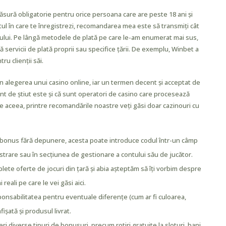
măsură obligatorie pentru orice persoana care are peste 18 ani și
ul în care te înregistrezi, recomandarea mea este să transmiți cât
ului. Pe lângă metodele de plată pe care le-am enumerat mai sus,
 servicii de plată proprii sau specifice țării. De exemplu, Winbet a
ru clienții săi.
 în alegerea unui casino online, iar un termen decent și acceptat de
ant de știut este și că sunt operatori de casino care procesează
. De aceea, printre recomandările noastre veți găsi doar cazinouri cu
 bonus fără depunere, acesta poate introduce codul într-un câmp
istrare sau în secțiunea de gestionare a contului său de jucător.
lete oferte de jocuri din țară și abia așteptăm să îți vorbim despre
reali pe care le vei găsi aici.
nsabilitatea pentru eventuale diferențe (cum ar fi culoarea,
ișată și produsul livrat.
 diverse tipuri de bonusuri, precum rotiri gratuite la sloturi, bani