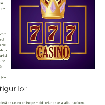
 la
s pe
chizi
orul
 cele
slația
uri si
i să
să
țiile.
tigurilor
pletă de casino online pe mobil, oriunde te-ai afla. Platforma