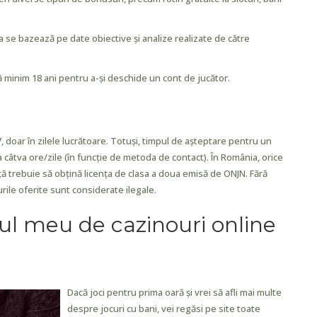
a se bazează pe date obiective și analize realizate de către
bă minim 18 ani pentru a-și deschide un cont de jucător.
7, doar în zilele lucrătoare. Totuși, timpul de așteptare pentru un
 câtva ore/zile (în funcție de metoda de contact). În România, orice
ă trebuie să obțină licența de clasa a doua emisă de ONJN. Fără
curile oferite sunt considerate ilegale.
pul meu de cazinouri online
Dacă joci pentru prima oară și vrei să afli mai multe
despre jocuri cu bani, vei regăsi pe site toate