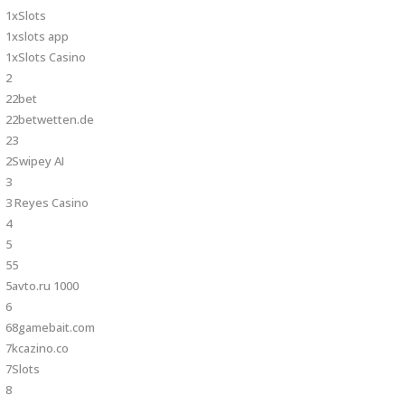
1xSlots
1xslots app
1xSlots Casino
2
22bet
22betwetten.de
23
2Swipey AI
3
3 Reyes Casino
4
5
55
5avto.ru 1000
6
68gamebait.com
7kcazino.co
7Slots
8