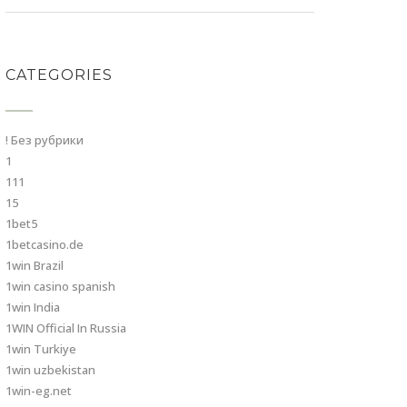
CATEGORIES
! Без рубрики
1
111
15
1bet5
1betcasino.de
1win Brazil
1win casino spanish
1win India
1WIN Official In Russia
1win Turkiye
1win uzbekistan
1win-eg.net