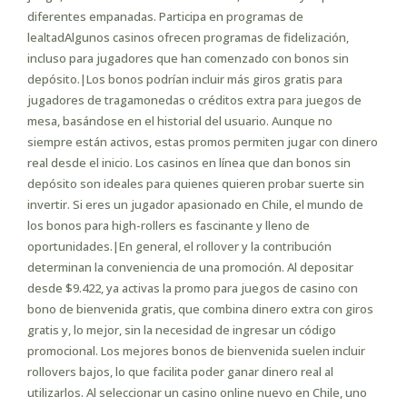
diferentes empanadas. Participa en programas de
lealtadAlgunos casinos ofrecen programas de fidelización,
incluso para jugadores que han comenzado con bonos sin
depósito.|Los bonos podrían incluir más giros gratis para
jugadores de tragamonedas o créditos extra para juegos de
mesa, basándose en el historial del usuario. Aunque no
siempre están activos, estas promos permiten jugar con dinero
real desde el inicio. Los casinos en línea que dan bonos sin
depósito son ideales para quienes quieren probar suerte sin
invertir. Si eres un jugador apasionado en Chile, el mundo de
los bonos para high-rollers es fascinante y lleno de
oportunidades.|En general, el rollover y la contribución
determinan la conveniencia de una promoción. Al depositar
desde $9.422, ya activas la promo para juegos de casino con
bono de bienvenida gratis, que combina dinero extra con giros
gratis y, lo mejor, sin la necesidad de ingresar un código
promocional. Los mejores bonos de bienvenida suelen incluir
rollovers bajos, lo que facilita poder ganar dinero real al
utilizarlos. Al seleccionar un casino online nuevo en Chile, uno