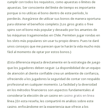
cumplir con todos los requisitos, como apuestas o límites de
apuestas. Ser consciente del límite de tiempo es importante
porque si no utilizas el bono dentro de este período, lo
perderás. Asegúrese de utilizar sus bonos de manera oportuna
para obtener el beneficio completo.|Los giros gratis o free
spins son el bono más popular y deseado por los amantes de
las máquinas tragamonedas en Chile. Permiten jugar rondas en
los slots más populares sin usar tu propio dinero. Pues te daré
unos consejos que me parecen que te harán la vida mucho más
fácil al momento de optar por estos bonos.}
{Esta diferencia impacta directamente en la estrategia de juego
que los jugadores deben seguir. La disponibilidad de un equipo
de atención al cliente confiable crea un ambiente de confianza,
ofreciendo a los jugadores la seguridad de contar con respaldo
profesional en cualquier momento. La facilidad y la diversidad
en los métodos financieros son aspectos fundamentales al
considerar la elección de un casino en
casino gratis en linea
línea.|En esta reseña, les compartiré mi análisis sobre este
casino, enfocándome en la experiencia que ofrece a los