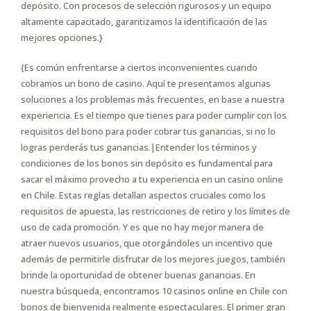
depósito. Con procesos de selección rigurosos y un equipo
altamente capacitado, garantizamos la identificación de las
mejores opciones.}
{Es común enfrentarse a ciertos inconvenientes cuando
cobramos un bono de casino. Aquí te presentamos algunas
soluciones a los problemas más frecuentes, en base a nuestra
experiencia. Es el tiempo que tienes para poder cumplir con los
requisitos del bono para poder cobrar tus ganancias, si no lo
logras perderás tus ganancias.|Entender los términos y
condiciones de los bonos sin depósito es fundamental para
sacar el máximo provecho a tu experiencia en un casino online
en Chile. Estas reglas detallan aspectos cruciales como los
requisitos de apuesta, las restricciones de retiro y los límites de
uso de cada promoción. Y es que no hay mejor manera de
atraer nuevos usuarios, que otorgándoles un incentivo que
además de permitirle disfrutar de los mejores juegos, también
brinde la oportunidad de obtener buenas ganancias. En
nuestra búsqueda, encontramos 10 casinos online en Chile con
bonos de bienvenida realmente espectaculares. El primer gran