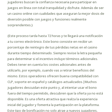
jugadores buscan la confianza necesaria para participar en
juegos en línea con total tranquilidad y disfrute. Además de ser
un casino online con cualidades que aseguran la mejor dosis de
diversión posible con juegos y funciones realmente
sorprendentes.}
{Este proceso tarda hasta 72 horas y te llegará una notificación
a tu correo electrónico. Este bono consiste en recibir un
porcentaje de reintegro de tus pérdidas netas en el casino
durante tiempo determinado. Siempre revise la letra pequeña
para determinar si el incentivo incluye términos adicionales.
Debes tener en cuenta los costes adicionales antes de
utilizarlo, por ejemplo, cuando vas a retirar beneficios del
mismo. Estos operadores ofrecen buena compatibilidad con
CLP, soporte en español y catálogos actualizados.|Muchos
jugadores descuidan este punto y, al intentar usar el bono
fuera del tiempo permitido, descubren que la oferta ya no está
disponible. Es una oferta atractiva que realza la experiencia
inicial del jugador y fomenta la participación en la plataforma.
Este tipo de bonificación no solo atrae a nuevos jugadores,