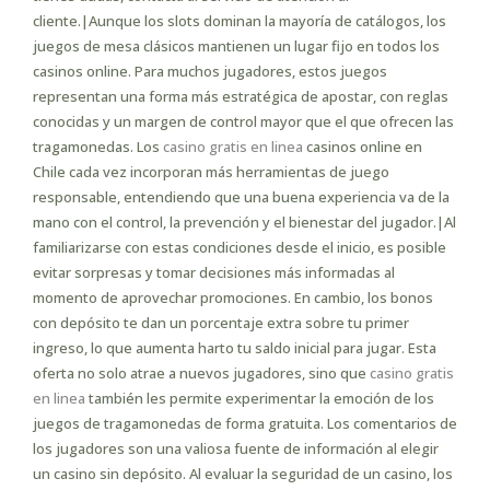
cliente.|Aunque los slots dominan la mayoría de catálogos, los
juegos de mesa clásicos mantienen un lugar fijo en todos los
casinos online. Para muchos jugadores, estos juegos
representan una forma más estratégica de apostar, con reglas
conocidas y un margen de control mayor que el que ofrecen las
tragamonedas. Los
casino gratis en linea
casinos online en
Chile cada vez incorporan más herramientas de juego
responsable, entendiendo que una buena experiencia va de la
mano con el control, la prevención y el bienestar del jugador.|Al
familiarizarse con estas condiciones desde el inicio, es posible
evitar sorpresas y tomar decisiones más informadas al
momento de aprovechar promociones. En cambio, los bonos
con depósito te dan un porcentaje extra sobre tu primer
ingreso, lo que aumenta harto tu saldo inicial para jugar. Esta
oferta no solo atrae a nuevos jugadores, sino que
casino gratis
en linea
también les permite experimentar la emoción de los
juegos de tragamonedas de forma gratuita. Los comentarios de
los jugadores son una valiosa fuente de información al elegir
un casino sin depósito. Al evaluar la seguridad de un casino, los