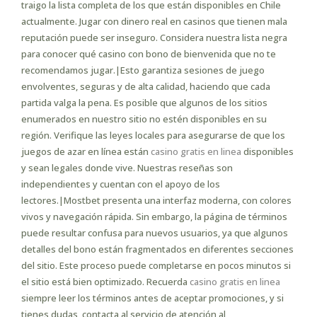
traigo la lista completa de los que están disponibles en Chile
actualmente. Jugar con dinero real en casinos que tienen mala
reputación puede ser inseguro. Considera nuestra lista negra
para conocer qué casino con bono de bienvenida que no te
recomendamos jugar.|Esto garantiza sesiones de juego
envolventes, seguras y de alta calidad, haciendo que cada
partida valga la pena. Es posible que algunos de los sitios
enumerados en nuestro sitio no estén disponibles en su
región. Verifique las leyes locales para asegurarse de que los
juegos de azar en línea están
casino gratis en linea
disponibles
y sean legales donde vive. Nuestras reseñas son
independientes y cuentan con el apoyo de los
lectores.|Mostbet presenta una interfaz moderna, con colores
vivos y navegación rápida. Sin embargo, la página de términos
puede resultar confusa para nuevos usuarios, ya que algunos
detalles del bono están fragmentados en diferentes secciones
del sitio. Este proceso puede completarse en pocos minutos si
el sitio está bien optimizado. Recuerda
casino gratis en linea
siempre leer los términos antes de aceptar promociones, y si
tienes dudas, contacta al servicio de atención al