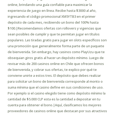
online, brindando una guía confiable para maximizar la
experiencia de juego en línea. Recibe hasta $3000 al año,
ingresando el código promocional XM5YTB3 en el primer
depósito de cada mes, recibiendo un bono del 100% hasta
$100.|Recomendamos ofertas con rollovers y vigencias que
sean posibles de cumplir y que te permitan jugar en títulos
populares. Las tiradas gratis para jugar en slots específicos son
una promoción que generalmente forma parte de un paquete
de bienvenida. Sin embargo, hay casinos como PlayUzu que te
obsequian giros gratis al hacer un depósito mínimo. Luego de
revisar más de 200 casinos online en Chile que ofrecen bonos
de bienvenida, y cobrar sus ofertas, te explico por qué te
conviene unirte a estos tres. El depósito que debes realizar
para solicitar un bono de bienvenida corresponde al monto o
suma mínima que el casino define en sus condiciones de uso.
Por ejemplo si el casino elegido tiene como depósito mínimo la
cantidad de $5.000 CLP esta es la cantidad a depositar en tu
cuenta para obtener el bono.|Aquí, clasificamos los mejores
proveedores de casinos online que destacan por sus atractivos