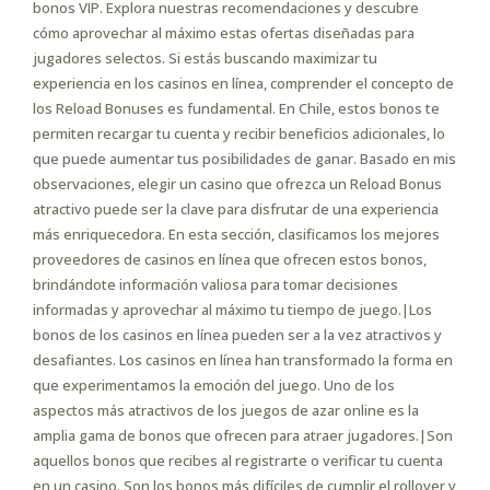
bonos VIP. Explora nuestras recomendaciones y descubre
cómo aprovechar al máximo estas ofertas diseñadas para
jugadores selectos. Si estás buscando maximizar tu
experiencia en los casinos en línea, comprender el concepto de
los Reload Bonuses es fundamental. En Chile, estos bonos te
permiten recargar tu cuenta y recibir beneficios adicionales, lo
que puede aumentar tus posibilidades de ganar. Basado en mis
observaciones, elegir un casino que ofrezca un Reload Bonus
atractivo puede ser la clave para disfrutar de una experiencia
más enriquecedora. En esta sección, clasificamos los mejores
proveedores de casinos en línea que ofrecen estos bonos,
brindándote información valiosa para tomar decisiones
informadas y aprovechar al máximo tu tiempo de juego.|Los
bonos de los casinos en línea pueden ser a la vez atractivos y
desafiantes. Los casinos en línea han transformado la forma en
que experimentamos la emoción del juego. Uno de los
aspectos más atractivos de los juegos de azar online es la
amplia gama de bonos que ofrecen para atraer jugadores.|Son
aquellos bonos que recibes al registrarte o verificar tu cuenta
en un casino. Son los bonos más difíciles de cumplir el rollover y