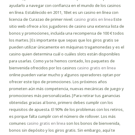
ayudarlo a navegar con confianza en el mundo de los casinos
en línea. Establecido en 2011, 1Bet es un casino en línea con
licencia de Curazao de primer nivel.
casino gratis en linea
Este
sitio web ofrece a los jugadores de casino una extensa lista de
bonos y promociones, incluida una recompensa de 100 € todos
los martes.|Es importante que sepas que los giros gratis se
pueden utilizar únicamente en máquinas tragamonedas y es el
casino quien determina cuál o cuáles slots están disponibles
para usarlas. Como ya te hemos contado, los paquetes de
bienvenida ofrecidos por los casinos
casino gratis en linea
online pueden variar mucho y algunos operadores optan por
ofrecer este tipo de promociones. Los próximos años
prometen aún más competencia, nuevas mecánicas de juego y
promociones más personalizadas.|Para retirar tus ganancias
obtenidas gracias al bono, primero debes cumplir con los
requisitos de apuesta. El 90% de los problemas con los retiros,
es porque falta cumplir con el número de rollover. Los más
comunes
casino gratis en linea
son los bonos de bienvenida,
bonos sin depósito y los giros gratis. Sin embargo, aquí te